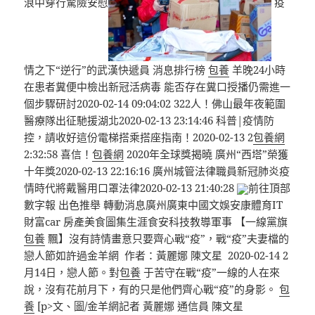
浪中穿行驚險安慰
疫
情之下“逆行”的武漢快遞員 消息排行榜
包養
羊晚24小時
在患者糞便中檢出新冠活病毒 能否存在糞口授播仍需進一
個步驟研討2020-02-14 09:04:02 322人！佛山最年夜範圍
醫療隊出征馳援湖北2020-02-13 23:14:46 科普|疫情防
控，請收好這份電梯搭乘搭座指南！2020-02-13 2
包養網
2:32:58 喜信！
包養網
2020年全球獎揭曉 廣州“西塔”榮獲
十年獎2020-02-13 22:16:16 廣州城管法律職員新冠肺炎疫
情時代將戴醫用口罩法律2020-02-13 21:40:28
前往頂部
數字報 出色推舉 轉動消息廣州廣東中國文娛安康體育IT
財富car 房產美食圖集生涯食安科技教導軍事 【一線黨旗
包養
飄】沒有詩情畫意只要齊心戰“疫”，戰“疫”夫妻檔的
戀人節如許過金羊網 作者：黃麗娜 陳文星 2020-02-14 2
月14日，戀人節。對
包養
于苦守在戰“疫”一線的人在來
說，沒有花前月下，有的只是他們齊心戰“疫”的身影。
包
養
[p>文、圖/金羊網記者 黃麗娜 通信員 陳文星