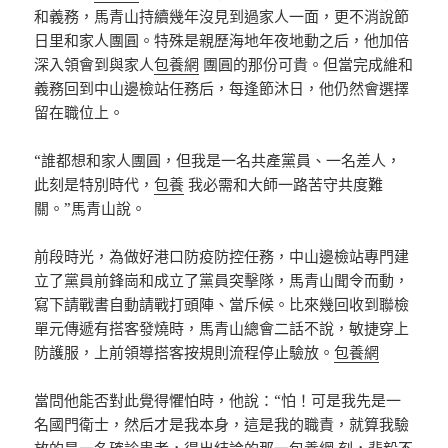
和義務，馬青山持續幾年沒見到過家人一面，更不消說節
日里和家人團圓。特殊是親歷海地年夜地動之后，他加倍
深入領會到與家人
包養網
團圓的那份可貴。但當完成維和
義務回到中山邊檢站任務后，每逢節沐日，他仍然會選擇
留在職位上。
“誰都想和家人團圓，但我是一名共產黨員、一名差人，
此刻是特別時代，
包養
我必需和大師一路苦守共度難
關。”馬青山說。
前段時光，為做好港口防疫防控任務，中山邊檢站專門建
立了黨員前鋒崗和成立了黨員突擊隊，馬青山聞令而動，
寫下請戰書自動請戰打頭陣、當斥候。比來幾回收到聯檢
單元傳遞有搭客發燒時，馬青山總會二話不說，敏捷穿上
防護服，上前領導搭客按規則流程停止驗放。
包養網
當問他能否對此覺得懼怕時，他說：“怕！可是我先是一
名國門衛士，然后才是我本身，這是我的職責，就算我驗