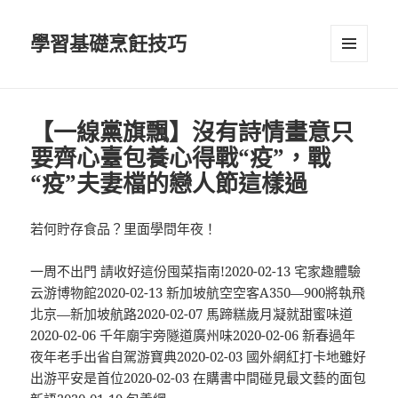
學習基礎烹飪技巧
選單及
小工具
【一線黨旗飄】沒有詩情畫意只
要齊心臺包養心得戰“疫”，戰
“疫”夫妻檔的戀人節這樣過
若何貯存食品？里面學問年夜！
一周不出門 請收好這份囤菜指南!2020-02-13 宅家趣體驗
云游博物館2020-02-13 新加坡航空空客A350—900將執飛
北京—新加坡航路2020-02-07 馬蹄糕歲月凝就甜蜜味道
2020-02-06 千年廟宇旁隧道廣州味2020-02-06 新春過年
夜年老手出省自駕游寶典2020-02-03 國外網紅打卡地雖好
出游平安是首位2020-02-03 在購書中間碰見最文藝的面包