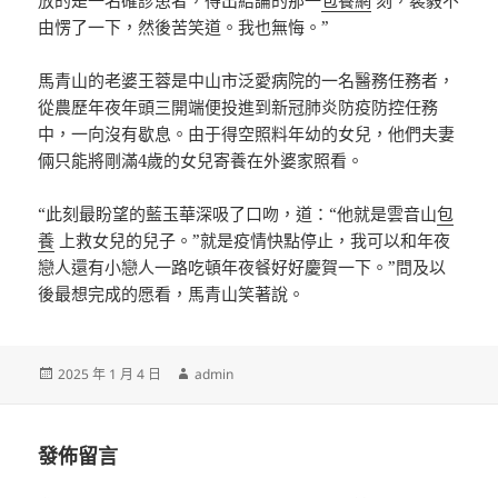
放的是一名確診患者，得出結論的那一
包養網
刻，裴毅不
由愣了一下，然後苦笑道。我也無悔。”
馬青山的老婆王蓉是中山市泛愛病院的一名醫務任務者，
從農歷年夜年頭三開端便投進到新冠肺炎防疫防控任務
中，一向沒有歇息。由于得空照料年幼的女兒，他們夫妻
倆只能將剛滿4歲的女兒寄養在外婆家照看。
“此刻最盼望的藍玉華深吸了口吻，道：“他就是雲音山
包
養
上救女兒的兒子。”就是疫情快點停止，我可以和年夜
戀人還有小戀人一路吃頓年夜餐好好慶賀一下。”問及以
後最想完成的愿看，馬青山笑著說。
發
作
2025 年 1 月 4 日
admin
佈
者
日
期:
發佈留言