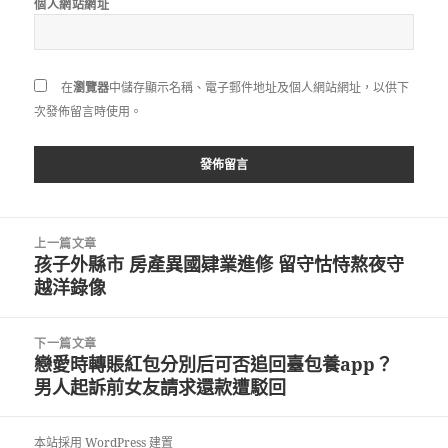
個人網站網址
在
瀏覽器
中儲存顯示名稱、電子郵件地址及個人網站網址，以供下
次發佈留言時使用。
文
上一篇文章
章
孩子外縣市 房產異國肄業進修 留守怙恃熬夜守
上
導
越洋錄像
一
覽
篇
文
下一篇文章
章:
戀愛時轉賬紅包分別后可否追回臺包養app？
下
男人起訴前女友請求還款遭駁回
一
篇
文
本站採用 WordPress 建置