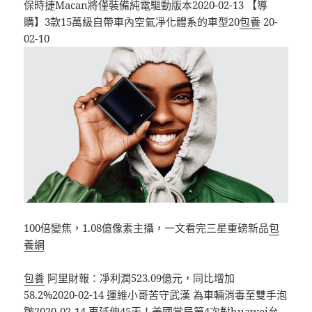
保時捷Macan將僅裝備純電驅動版本2020-02-13 ​【導
購】3款15萬級自帶車內空氣凈化體系的車型20
包養
20-
02-10
100倍變焦，1.08億像素主攝，一文看完三星重磅新品
包
養網
包養
阿里財報：凈利潤523.09億元，同比增加
58.2%2020-02-14 運維小哥苦守武漢 為車輛消毒至雙手泡
皺2020-02-14 再延伸45天！美國當局第4次對huawei允