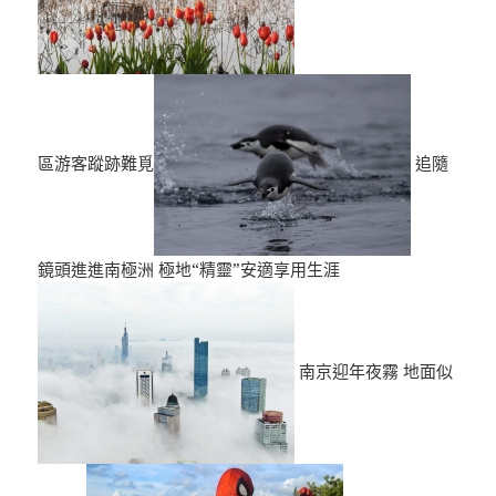
區游客蹤跡難覓
追隨
鏡頭進進南極洲 極地“精靈”安適享用生涯
南京迎年夜霧 地面似