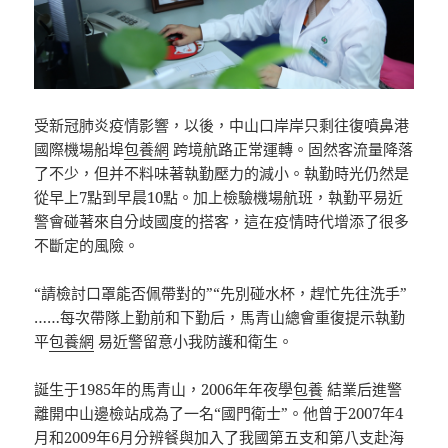
受新冠肺炎疫情影響，以後，中山口岸岸只剩往復噴鼻港
國際機場船埠
包養網
跨境航路正常運轉。固然客流量降落
了不少，但并不料味著執勤壓力的減小。執勤時光仍然是
從早上7點到早晨10點。加上檢驗機場航班，執勤平易近
警會碰著來自分歧國度的搭客，這在疫情時代增添了很多
不斷定的風險。
“請檢討口罩能否佩帶對的”“先別碰水杯，趕忙先往洗手”
……每次帶隊上勤前和下勤后，馬青山總會重復提示執勤
平
包養網
易近警留意小我防護和衛生。
誕生于1985年的馬青山，2006年年夜學
包養
結業后進警
離開中山邊檢站成為了一名“國門衛士”。他曾于2007年4
月和2009年6月分辨餐與加入了我國第五支和第八支赴海