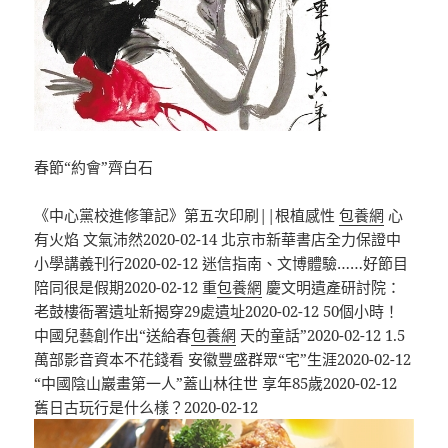
春節“約會”齊白石
​《中心黨校進修筆記》第五次印刷||根植感性
包養網
心
有火焰 文氣沛然2020-02-14 北京市新華書店全力保證中
小學講義刊行2020-02-12 迷信指南、文博體驗……好節目
陪同很是假期2020-02-12 重
包養網
慶文明遺產研討院：
老鼓樓衙署遺址新揭穿29處遺址2020-02-12 50個小時！
中國兒藝創作出“送給春
包養網
天的童話”2020-02-12 1.5
萬部影音資本不花錢看 安徽豐盛群眾“宅”生涯2020-02-12
“中國陰山巖畫第一人”蓋山林往世 享年85歲2020-02-12
舊日古玩行是什么樣？2020-02-12