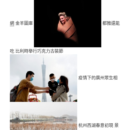
網
金羊圖庫
都雅還能
吃 比利時舉行巧克力古裝節
疫情下的廣州眾生相
杭州西湖春意初現 景