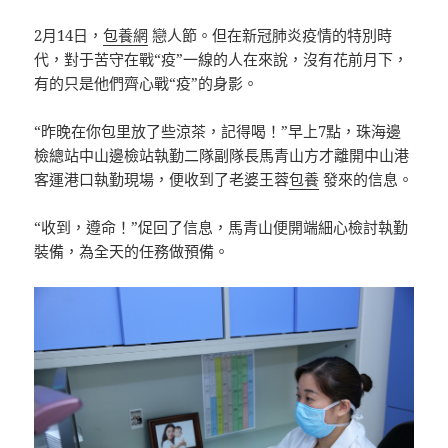
2月14日，
包養網
戀人節。但在新冠肺炎疫情的特別時
代，對于苦守在戰“疫”一線的人在來說，沒有花前月下，
有的只是他們齊心戰“疫”的身影。
“昨晚在你包里放了些涼茶，記得喝！”早上7點，珠海邊
檢總站中山邊檢站執勤二隊副隊長馬青山方才離開中山港
客運港口執勤現場，便收到了老婆王蓉
包養
發來的信息。
“收到，遵命！”促回了信息，馬青山便開端細心檢討執勤
裝備，為全天的任務做預備。