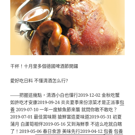
干杯！十月里多個德國啤酒節開鑼
愛好吃日料 不懂清酒怎么行?
——把握這幾點，清酒小白也懂行2019-12-02 金秋吃蟹
如許吃才安康2019-09-24 炎炎夏季來份涼菜才是正派事
包
養
2019-07-10 一年一度鯡魚節來襲 就問你敢不敢吃？
2019-07-01 最佳賞味期 搶鮮當造夏味道2019-05-31 初夏
蒲月 白蘆筍相伴2019-05-16 又到海鮮季 不這么吃就白瞎
了！2019-05-06 春日食游 美味先行2019-04-12
包養
包養