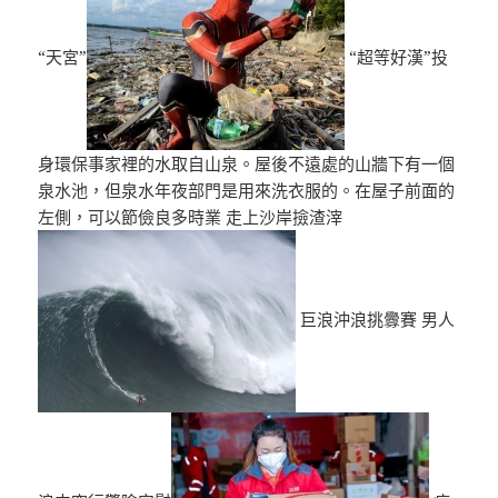
“天宮”
“超等好漢”投
身環保事家裡的水取自山泉。屋後不遠處的山牆下有一個
泉水池，但泉水年夜部門是用來洗衣服的。在屋子前面的
左側，可以節儉良多時業 走上沙岸撿渣滓
巨浪沖浪挑釁賽 男人