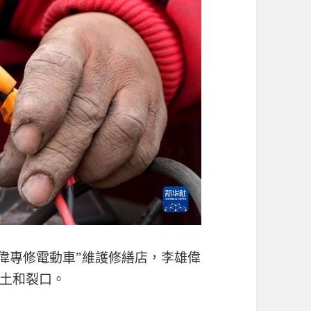
雄偉專修電動車”維護修繕店，李雄偉
土和裂口。