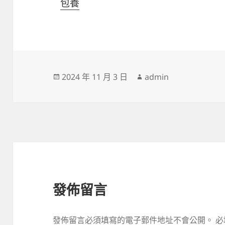
包養
發
作
2024 年 11 月 3 日
admin
佈
者
日
期:
發佈留言
發佈留言必須填寫的電子郵件地址不會公開。
必