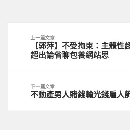
文
章
上一篇文章
【郭萍】不受拘束：主體性超
導
上
超出論省聊包養網站思
覽
一
篇
文
章:
下一篇文章
不動產男人賭錢輸光錢雇人飾
下
一
篇
文
章: