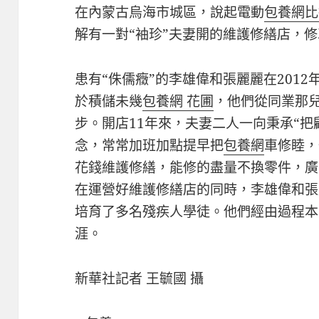
在內蒙古烏海市城區，說起電動
包養網比
解有一對“袖珍”夫妻開的維護修繕店，
患有“侏儒癥”的李雄偉和張麗麗在201
於積儲未幾
包養網 花圃
，他們從同業那兒
步。開店11年來，夫妻二人一向秉承“把
念，常常加班加點提早把
包養網
車修睦，
花錢維護修繕，能修的盡量不換零件，廣
在運營好維護修繕店的同時，李雄偉和張
培育了多名殘疾人學徒。他們經由過程本
涯。
新華社記者 王毓國 攝