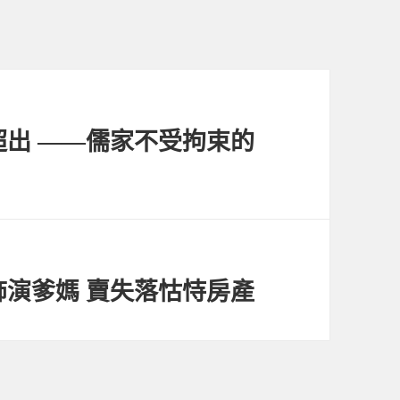
出 ——儒家不受拘束的
演爹媽 賣失落怙恃房產