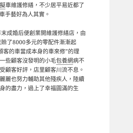
擬
車維護修繕，不少居平易近都了
修車手藝好為人其實。
2年末成婚后便創業開維護修繕店，由
賒了8000多元的零配件漸漸起
顧客的車當成本身的車來修”的理
一些顧客沒發明的小毛
包養網
病不
受顧客好評，店里顧客川流不息。
麗麗也努力輔助其他殘疾人，陸續
身的盡力，過上了幸福圓滿的生