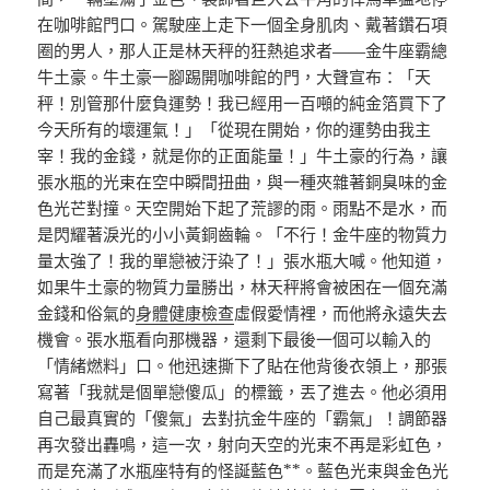
在咖啡館門口。駕駛座上走下一個全身肌肉、戴著鑽石項
圈的男人，那人正是林天秤的狂熱追求者——金牛座霸總
牛土豪。牛土豪一腳踢開咖啡館的門，大聲宣布：「天
秤！別管那什麼負運勢！我已經用一百噸的純金箔買下了
今天所有的壞運氣！」「從現在開始，你的運勢由我主
宰！我的金錢，就是你的正面能量！」牛土豪的行為，讓
張水瓶的光束在空中瞬間扭曲，與一種夾雜著銅臭味的金
色光芒對撞。天空開始下起了荒謬的雨。雨點不是水，而
是閃耀著淚光的小小黃銅齒輪。「不行！金牛座的物質力
量太強了！我的單戀被汙染了！」張水瓶大喊。他知道，
如果牛土豪的物質力量勝出，林天秤將會被困在一個充滿
金錢和俗氣的
身體健康檢查
虛假愛情裡，而他將永遠失去
機會。張水瓶看向那機器，還剩下最後一個可以輸入的
「情緒燃料」口。他迅速撕下了貼在他背後衣領上，那張
寫著「我就是個單戀傻瓜」的標籤，丟了進去。他必須用
自己最真實的「傻氣」去對抗金牛座的「霸氣」！調節器
再次發出轟鳴，這一次，射向天空的光束不再是彩虹色，
而是充滿了水瓶座特有的怪誕藍色**。藍色光束與金色光