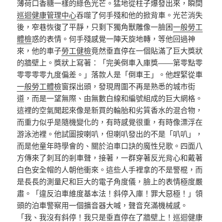
薄荷口香糖一樣的綠色光芒。猛地從柱子爆發出來，瞬間
巡迴健康管理中心
吞噬了何手殘和他的掀背車。光芒消失
後，窄巷恢復了平靜，只剩下獨角獸雕像一臉困
一般勞工
體檢
惑的表情。何手殘感覺一陣天旋地轉，等他回過神
來，他的車子
勞工健檢
竟然垂直停在一個貼滿了巨大獎狀
的牆壁上。獎狀上寫著：「完美倒車入庫獎——第零點零
零零零零九度偏差。」落款人是「倒車王」。他趕緊從車
一般勞工體檢
窗探出頭，發現周圍不再是熟悉的城市街
道，而是一望無際、由無數白線和編號組成的巨大網格。
這裡的空氣聞起來像是新買的輪胎和劣質香水的混合物，
而重力似乎是隨機變化的，有時感覺很重，有時像漂浮在
游泳池裡。他試圖按喇叭，但喇叭發出的不是「叭叭」，
而是他童年時學會的、關於泊車口訣的魔性兒歌。四面八
方傳來了刺耳的剎車聲，接著，一群穿著反光背心和戴著
白色安全帽的人朝他衝來。這些人手裡拿的不是警棍，而
是長長的測量尺和巨大的電子角度儀，臉上的表情極度嚴
肅。「違反泊車維度基本法！斜停入庫！罪大惡極！」領
頭的泊車警察用一個擴音器大喊，聲音充滿機械感。
「我、我沒有斜停！我只是垂直停在了牆壁上！
巡迴健康