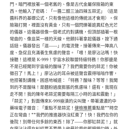
門。暗門裡放著一個老舊的、像是古代金屬保險箱的東
西。他輸入了密碼：「一醬二醋三油四辣五蒜泥」（這是
醬料界的基礎公式，只有像他這樣的傳統派才會用）。保
險箱打開，裡面沒有黃金，只有一個閃爍著詭異紅色光芒
的儀器。這儀器很像一個老式的對講機，但頂部插著一根
彎曲的、像韭菜一樣的天線。他顫抖著拿起儀器，按下通
話鈕。儀器發出「滋——」的電流聲，接著傳來一陣高八
度、急促且充滿養生焦慮的聲音。「喂！是廖沾沾嗎！快
接聽！這裡是 K-999！宇宙水餃聯盟特級特務！你那邊是
不是已經聞到宇宙級的酸味了？我們需要你的蒜泥！你被
徵召了！馬上！」廖沾沾的耳朵被這聲音震得嗡嗡作響，
他捏著對講機，困惑地喊道：「特務？酸味？等等！我聞
到的不是酸味！是麵粉過度膨脹的焦慮味！還有，我現在
走不開！我的陳年老蒜泥需要每隔三小時的溫和震動！」
「蒜泥？」對面傳來K-999崩潰的尖叫聲，帶著濃濃的中
藥味電子雜音：「重點不是蒜泥！
健檢推薦
重點是**時空
正在彎曲！**我們的推進器快沒紅棗了！快！我們在你的
後院！別帶任何多餘的東西！除了——你那缸蒜泥！」就
在廖沾沾還在糾結要不要帶上他最珍愛的那把銀勺時，外