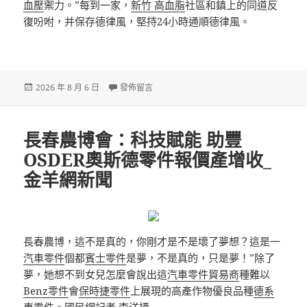
血壓
禦力。”每到一家，
新竹 高血脂
社區和鎮上的同道反
復吩咐，并保存德律風，堅持24小時通順德律風。
發
在〈三河新竹森和診所湖鎮首批35位居家隔離者解
2026 年 8 月 6 日
發佈留言
佈
日
期:
長春農博會：科技賦能 助豐
OSDER奧斯德零件報價產增收_
金羊網新聞
長春農博，這不是真的，你剛才是不是壞了夢想？這是一
汽車零件
個都
賓士零件
是夢，不是真的，只是夢！”除了
夢，她想不到女兒怎麼會說出這
汽車零件貿易商
種難以
Benz零件
會
保時捷零件
上展現的高產作物優良品種
德系
車零件
。國民網記者 李洋攝