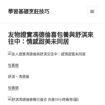
學習基礎烹飪技巧
選單及
小工具
友物證實馮德倫喜包養與舒淇來
往中：情感甜美未同居
包養網
舒淇、馮德倫
包養網