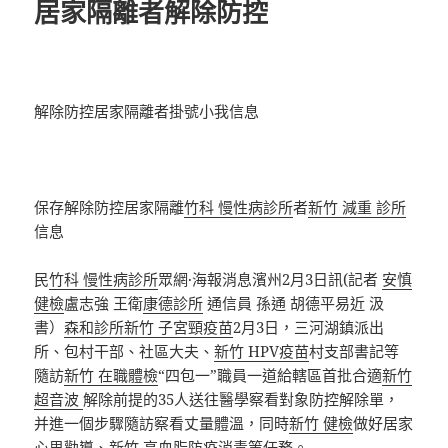
居家隔離者解除防控
解除防控居家隔離者掛號小我信息
保存解除防控居家隔離
竹科 慢性病診所
者
新竹 減重 診所
信息
民
竹科 慢性病診所
眾網·海報消息濱州2月3日訊(記者
安慎
健檢
盧志強 王衛
康德診所
通信員 孫通 胡德平易近 汲
書）
森和診所
新竹 子宮頸疫苗
2月3日，三河湖鎮派出
所、包村干部、社區大夫、
新竹 HPV疫苗
村支部書記等
隨訪
新竹 在職體檢
“四包一”職員一道給轄區首批合適
新竹
超音波
解除前提的35人送往醫學察看對象防控解除單，
并進一個步驟隨訪察看丈量體溫，同時
新竹 健檢
做好居家
心思勸導、
新竹 高血脂
防疫消毒等任務。