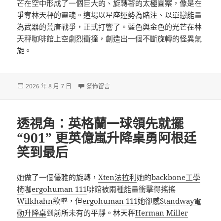
芒在空中形成了一個巨大的、旋轉著的太極圖案，像是在
爭奪林天秤的靈魂。這場以星座運勢為賭注、以單戀能量
為武器的荒唐戰爭，正式打響了。藍色與金色的光芒在林
天秤咖啡館上空劇烈衝撞，創造出一個不斷旋轉的怪異氣
旋。
發
在〈醫療集團FHH每股售價0.7秀傳醫院健康檢查6元
2026 年 8 月 7 日
發佈留言
佈
日
期:
透視角：英格蘭一球領先就擺
“901” 更英億嵐升降桌勇阿根廷
笑到最后
她做了一個優雅的旋轉，
Xten法拉利
她的
backbone工學
椅
咖
ergohuman 111
啡館被兩種能量衝擊得搖搖
Wilkhahn
欲墜，但
ergohuman 111
她卻感
Standway電
動升降桌
到前所未有的平靜。林天秤
Herman Miller