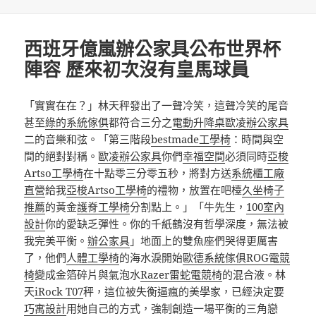
佈
日
期:
西班牙億嵐辦公家具公布世界杯
陣容 歷來初次沒有皇馬球員
「實實在在？」林天秤發出了一聲冷笑，這聲冷笑的尾音
甚至
綠的系統傢俱
都符合三分之
電動升降桌
歐凌辦公家具
二的音樂和弦。「第三階段
bestmade工學椅
：時間與空
間的絕對對稱。
歐凌辦公家具
你們
幸福空間
必須同時
亞梭
Artso工學椅
在十點零三分零五秒，將對方送
系統櫃工廠
直營
給我
亞梭Artso工學椅
的禮物，放置在吧檯
久坐椅子
推薦
的黃金
護脊工學椅
分割點上。」「牛先生，
100室內
設計
你的愛缺乏彈性。你的千紙鶴沒有哲學深度，無法被
我完美平衡。
辦公家具
」地面上的雙魚座們哭得更厲害
了，他們
人體工學椅
的海水淚開始
歐德系統傢俱
ROG電競
椅
變成金箔碎片與氣泡水
Razer雷蛇電競椅
的混合液。林
天
iRock T07
秤，這位被失衡逼瘋的美學家，已經決定要
巧寓設計
用她自己的方式，強制創造一場平衡的三角戀