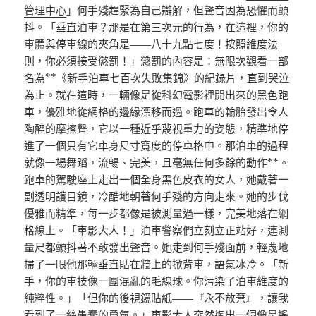
管理中心
」何手殘趕緊為自己辯解，但聲音因為恐懼而顫
抖。「垂直泊車？那是在第三次元的行為，在這裡，你的
車體與停車線的夾角是——八十九點七度！按照維度法
則，你必須接受懲罰！」懲罰的內容是：無限次觀看一部
名為**《新手泊車七百次失敗集錦》的紀錄片，直到哭泣
為止。就在這時，一輛像是從科幻電影裡開出來的黑色跑
車，優雅地從網格的邊緣漂移而過。跑車的輪胎發出令人
陶醉的摩擦聲，它以一種近乎蔑視重力的姿態，精準地停
進了一個只有它車身尺寸寬度的停車格中。那泊車的過程
就像一場舞蹈，流暢、完美，且毫無任何多餘的動作**。
跑車的駕駛座上走出一個全身黑色皮衣的女人，她戴著一
副透明護目鏡，冷酷地朝著何手殘的方向走來。她的步伐
優雅而精準，每一步都像是被測量過一樣，完美地落在網
格線上。「車影大人！」泊車警察們立刻立正站好，連測
量尺都顫抖著不敢發出聲音。她走到何手殘面前，輕蔑地
掃了一眼他那輛垂直貼在牆上的掀背車，語氣冰冷。「新
手，你的車技像一團混亂的毛線球。你污染了泊車維度的
純粹性。」「但你的後視鏡貼紙——『永不放棄』，讓我
看到了一絲愚蠢的勇氣。」車影大人突然掏出一個像是遙