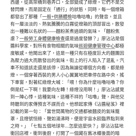
西邊，從高架橋到巷弄口，全部變成了綠燈。它們不是交
替閃爍，而是固定在「通行」的狀態，同時，每一個燈箱
都發出了那種「
一般+供膳體檢
咕嚕咕嚕」的聲音，並且
有一層淡淡的、熱氣騰騰的白霧從燈箱的頂部冒出，散發
出一種難以名狀的——麵粉蒸煮過頭的氣味。「麵粉焦
慮？
一般勞工身體健康檢查
還是過度發酵？」廖沾沾是個
醬料學家，對所有食物相關的氣味
巡迴健康管理中心
都極
度敏感。他聞出來了，這是一種只有在極度巨大的麵團因
為壓力過大而散發出的氣味。街上的行人陷入了混亂。汽
車不知道該走還是該停，因為無論從哪個方向看，都是綠
燈。一個穿著西裝的男人小心翼翼地把車停在路中央，搖
下車窗，對著紅綠燈大喊：「喂！你為什麼咕嚕咕嚕？你
倒是紅一下啊！我要向左轉！綠燈沒用啊！」廖沾沾感覺
到一陣心悸。這種氣味，這種不祥的「咕嚕」聲，與他兒
時聽到的家傳預言不謀而合。他想起家傳《沾醬秘笈》裡
記載的第一句：「當世間萬物的交通都被麵皮的氣味籠
罩，且燈號恒綠、聲如湯沸時，便是宇宙水餃臨界點到來
之時。」「七點五個地球年…怎麼這麼快？」廖沾沾猛地
衝回店裡，衝到後廚，打開了一個藏在舊冰櫃後面的暗