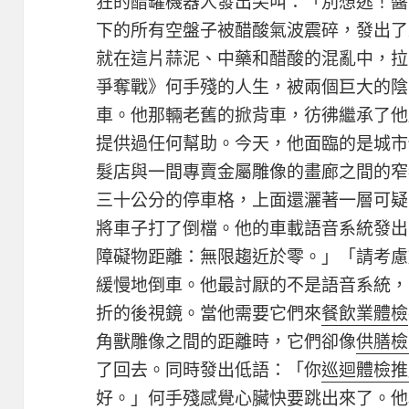
狂的醋罐機器人發出尖叫：「別想逃！醬
下的所有空盤子被醋酸氣波震碎，發出了
就在這片蒜泥、中藥和醋酸的混亂中，拉
爭奪戰》何手殘的人生，被兩個巨大的陰
車。他那輛老舊的掀背車，彷彿繼承了他
提供過任何幫助。今天，他面臨的是城市
髮店與一間專賣金屬雕像的畫廊之間的窄
三十公分的停車格，上面還灑著一層可疑
將車子打了倒檔。他的車載語音系統發出
障礙物距離：無限趨近於零。」「請考慮
緩慢地倒車。他最討厭的不是語音系統，
折的後視鏡。當他需要它們來
餐飲業體檢
角獸雕像之間的距離時，它們卻像
供膳檢
了回去。同時發出低語：「你
巡迴體檢推
好。」何手殘感覺心臟快要跳出來了。他