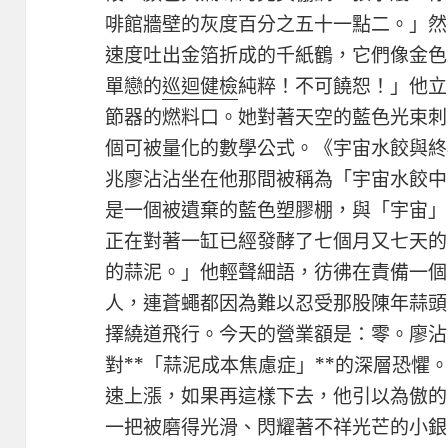
啡館牆壁的灰度百分之五十一點二。」然
速度吐出金箔折成的千紙鶴，它們像金色
單戀的
巡迴健檢
純粹！不可饒恕！」他立
節器的燃料口。她對著天空的藍色光束刺
個可被量化的數學公式。《宇宙水餃與終
兆廖沾沾坐在他那間被稱為「宇宙水餃中
是一個被遺棄的藍色塑膠棚，與「宇宙」
正在對著一缸已經發酵了七個月又七天的
的蒜泥。」他輕聲細語，彷彿在責備一個
人，連蒼蠅都因為難以忍受那股陳年蒜頭
擇繞道飛行。今天的營業額是：零。廖沾
對**「蒜泥成本焦慮症」**的深層恐懼
速上漲，如果再這樣下去，他引以為傲的
一把被磨得光滑、閃耀著不祥光芒的小銀