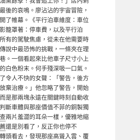
油黨餘孽！我會追上你！」店內剩
最後的哀鳴。廖沾沾的宇宙冒險，
開了帷幕。《平行泊車維度：車位
影籠罩著：停車費，以及平行泊
所有的駕駛焦慮，從未在他需要時
傳說中最恐怖的挑戰，一條夾在理
巷。一個看起來比他車子尺寸小上
的白色粉末。何手殘深吸一口氣。
了令人不快的女聲：「警告，後方
放棄治療。」他忽略了警告，開始
而是那兩塊永遠在關鍵時刻自動收
判斷車體與那座價值不菲的銅製獨
查
兩片羞澀的耳朵一樣，優雅地縮
薦
還是別看了，反正你也停不
轉頭看去，發現那座高聳入雲、覆