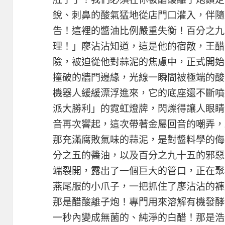
銳、刺鼻的酸氣猛地從店門口灌入，伴隨
告！這裡的醬油比例嚴重失衡！百分之九
理！」廖沾沾知道，這是他的宿敵，王醋
險，被迫從他對蒜泥的焦慮中，正式開始
撞破的牆門邊緣，光線一瞬間被極端的酸
機器人緩緩漂浮進來，它的底座還不斷噴
派大勝利」的霓虹燈牌，閃爍得讓人眼睛
音再次響起，這次帶著金屬回音的嘲弄，
那充滿腐敗氣味的蒜泥，是對醬料學的侮
分之五的醬油，以及百分之九十五的邪惡
端裂開，露出了一個巨大的管口，正在聚積
燕尾服的小爪子，一把抓住了廖沾沾的褲
那是醋酸離子炮！專門用來溶解有機發酵
一秒內變成無菌的、純淨的白醋！那是浩