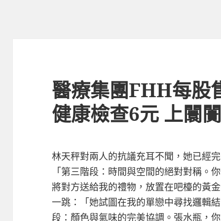
醫療集團FHH每股售
健康檢查6元 上闤闠
林天秤對兩人的抗議充耳不聞，她已經完
「第三階段：時間與空間的絕對對稱。你
將對方送給我的禮物，放置在吧檯的黃金
一跳：「她試圖在我的單戀中尋找邏輯結
段：顏色與氣味的完美協調。張水瓶，你