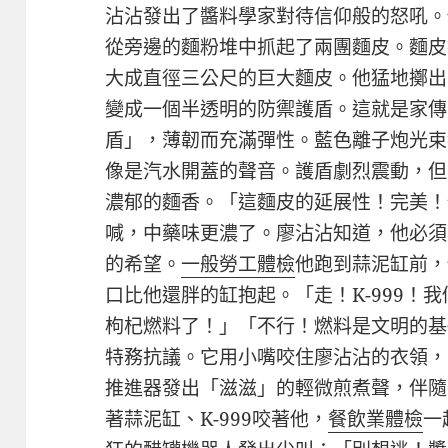
沾沾發出了醬料學家對待信仰般的怒吼。
從旁邊的麵粉堆中抓起了兩團麵皮。麵皮
大成直徑三公尺的巨大麵皮。他猛地擲出
變成一個半透明的防禦護盾。這就是家傳
盾」，薄韌而充滿彈性。藍色離子炮光束
像是汽水開蓋的聲音。護盾劇烈震動，但
濃郁的麵香。「這麵皮的延展性！完美！但
喊，中藥味更濃了。廖沾沾知道，他必須
的希望。
一般勞工體檢
他跑到蒜泥缸前，
口比他還胖的缸抱起。「走！K-999！
枸杞燃料了！」「不行！燃料是文明的基
特務抗議。它用小嘴咬住廖沾沾的衣領，
推進器發出「滋滋」的輕微煎煮聲，伴隨
著蒜泥缸、K-999咬著他，
餐飲業體檢
一