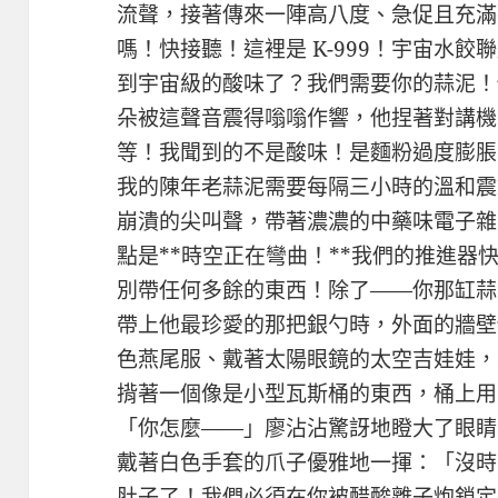
流聲，接著傳來一陣高八度、急促且充滿
嗎！快接聽！這裡是 K-999！宇宙水
到宇宙級的酸味了？我們需要你的蒜泥！
朵被這聲音震得嗡嗡作響，他捏著對講機
等！我聞到的不是酸味！是麵粉過度膨脹
我的陳年老蒜泥需要每隔三小時的溫和震動
崩潰的尖叫聲，帶著濃濃的中藥味電子雜
點是**時空正在彎曲！**我們的推進器
別帶任何多餘的東西！除了——你那缸蒜
帶上他最珍愛的那把銀勺時，外面的牆壁
色燕尾服、戴著太陽眼鏡的太空吉娃娃，
揹著一個像是小型瓦斯桶的東西，桶上用
「你怎麼——」廖沾沾驚訝地瞪大了眼睛。
戴著白色手套的爪子優雅地一揮：「沒時
肚子了！我們必須在你被醋酸離子炮鎖定