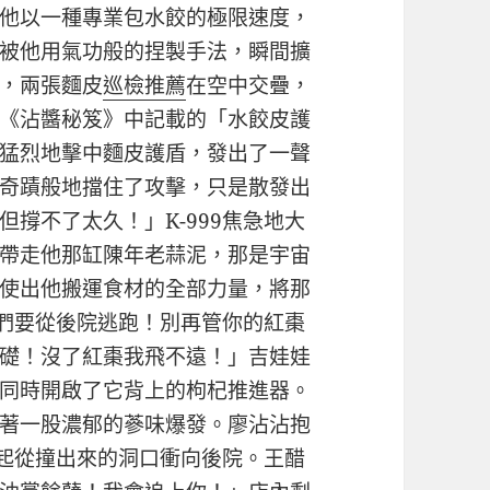
他以一種專業包水餃的極限速度，
被他用氣功般的捏製手法，瞬間擴
，兩張麵皮
巡檢推薦
在空中交疊，
《沾醬秘笈》中記載的「水餃皮護
猛烈地擊中麵皮護盾，發出了一聲
奇蹟般地擋住了攻擊，只是散發出
撐不了太久！」K-999焦急地大
帶走他那缸陳年老蒜泥，那是宇宙
使出他搬運食材的全部力量，將那
我們要從後院逃跑！別再管你的紅棗
礎！沒了紅棗我飛不遠！」吉娃娃
同時開啟了它背上的枸杞推進器。
著一股濃郁的蔘味爆發。廖沾沾抱
起從撞出來的洞口衝向後院。王醋