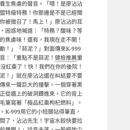
養生焦慮的聲音。「喂！是廖沾沾
餃聯盟特級特務！你那邊是不是已經聞
你被徵召了！馬上！」廖沾沾的耳
，困惑地喊道：「特務？酸味？等
的焦慮味！還有，我現在走不開！
！」「蒜泥？」對面傳來K-999
音：「重點不是蒜泥！
健檢推薦
重
快沒紅棗了！快！我們在你的後院！
泥！」就在廖沾沾還在糾結要不要
傳來一聲巨大的撞擊。一個穿著黑
正從牆上的破洞鑽進來。它的背上
毛筆寫著「極品紅棗枸杞燃料」。
K-999用它的小短腿站得筆直，
間了，沾沾先生！宇宙水餃快要拉
前離開！」話音未落，一股極致尖