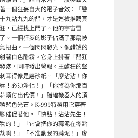
著一個狂妄自大的電子音效：「警
十九點九九的醋，才是
巡檢推薦
真
狂，已經找上門了。他的宇宙冒
了。一個狂妄的影子佔滿了那扇被
氣扭曲。一個閃閃發光、像醋罐的
射著白色醋霧。它身上掛著「醋狂
發疼，同時發出警報。王醋狂的聲
刺耳得像是磨砂紙。「廖沾沾！你
辱！必須淨化！」「你將為你那百
蒜頭付出代價！」醋罐機器人的頂
藍色光芒。K-999特務用它穿著
腳催促著他。「快點！沾沾先生！
物的！」「它會把你的蒜泥在零點
劫啊！」「不准動我的蒜泥！」廖