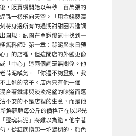
後，販賣機開始以每秒一百萬張的
蝗蟲一樣飛向天空。「用金錢褻瀆
刻將身邊所有的過期甜甜圈丟進調
出圓規，試圖在單戀傻氣中找到一
極醬料師》第一章：蒜泥與末日預
心」的店裡，但這間店的外觀更像
或「中心」這兩個詞毫無關係。他
老蒜泥嘆氣。「你還不夠靈動，我
不上進的孩子。店內只有他一個
混合著鐵鏽與淡淡絕望的味道而選
沾不安的不是店裡的生意，而是他
。新鮮蒜頭每公斤的價格正在以超光
「靈魂蒜泥」將難以為繼。他拿著
勺，從缸底撈起一坨濃稠的、顏色