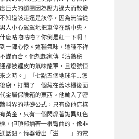
度巨大的麵團因為壓力過大而散發
不知道該走還是該停，因為無論從
男人小心翼翼地把車停在路中央，
什麼咕嚕咕嚕？你倒是紅一下啊！
到一陣心悸。這種氣味，這種不祥
不謀而合。他想起家傳《沾醬秘
通都被麵皮的氣味籠罩，且燈號恒
來之時。」「七點五個地球年…怎
後廚，打開了一個藏在舊冰櫃後面
代金屬保險箱的東西。他輸入了密
醬料界的基礎公式，只有像他這樣
有黃金，只有一個閃爍著詭異紅色
機，但頂部插著一根彎曲的、像韭
通話鈕。儀器發出「滋——」的電