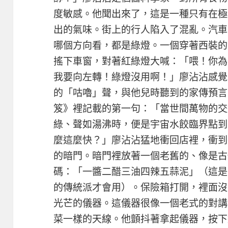
度敏感。他聞出來了，這是一種只有在極
出的氣味。街上的行人陷入了混亂。汽車
哪個方向看，都是綠燈。一個穿著西裝的
搖下車窗，對著紅綠燈大喊：「喂！你為
我要向左轉！綠燈沒用啊！」廖沾沾感覺
的「咕嚕」聲，與他兒時聽到的家傳預言
笈》裡記載的第一句：「當世間萬物的交
綠、聲如湯沸時，便是宇宙水餃臨界點到
麼這麼快？」廖沾沾猛地衝回店裡，衝到
的暗門。暗門裡放著一個老舊的、像是古
碼：「一醬二醋三油四辣五蒜泥」（這是
的傳統派才會用）。保險箱打開，裡面沒
光芒的儀器。這儀器很像一個老式的對講
菜一樣的天線。他顫抖著拿起儀器，按下