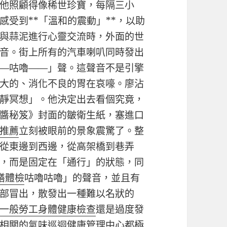
他照顧得像稀世珍寶，每隔三小
受到**「溫和的震動」**，以助
與蒜泥進行心靈交流時，外面的世
音。街上所有的汽車喇叭同時發出
—咕嚕——」聲。這聲音不是引擎
大的、消化不良的胃在哀嚎。廖沾
靜冥想」。他決定出去看個究竟，
醬秘笈》封面的皺衛生紙，塞進口
推薦
立刻被眼前的景象震驚了。整
從東邊到西邊，從高架橋到巷弄
，而是固定在「通行」的狀態，同
膳體檢
咕嚕咕嚕」的聲音，並且有
部冒出，散發出一種難以名狀的
一般勞工身體健康檢查
還是過度發
相關的氣味
巡迴健康管理中心
都極