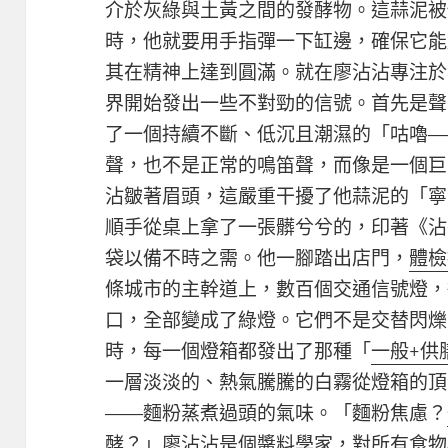
介於灰綠與土黃之間的發酵物。這蒜泥被
時，他就要用手指彈一下缸邊，確保它能感
其在精神上達到圓滿。就在廖沾沾專注於
界開始發出一些不對勁的信號。首先是聲
了一個持續不斷、低沉且潮濕的「咕嚕—
聲，也不是正常的鳴笛聲，而像是一個巨
沾皺著眉頭，這嚴重干擾了他蒜泥的「寧
順手從桌上拿了一張髒兮兮的，印著《沾
袋以備不時之需。他一腳踏出店門，
體檢
條城市的主幹道上，數百個交通信號燈，
口，全部變成了綠燈。它們不是交替閃爍
時，每一個燈箱都發出了那種「
一般+供
一層淡淡的、熱氣騰騰的白霧從燈箱的頂
——麵粉蒸煮過頭的氣味。「麵粉焦慮？
酵？」廖沾沾是個醬料學家，對所有食物