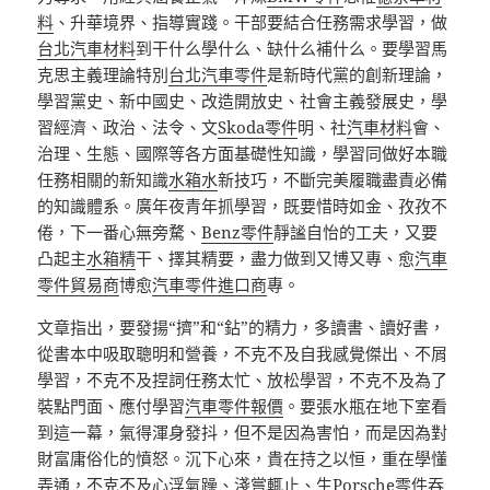
料
、升華境界、指導實踐。干部要結合任務需求學習，做
台北汽車材料
到干什么學什么、缺什么補什么。要學習馬
克思主義理論特別
台北汽車零件
是新時代黨的創新理論，
學習黨史、新中國史、改造開放史、社會主義發展史，學
習經濟、政治、法令、文
Skoda零件
明、社
汽車材料
會、
治理、生態、國際等各方面基礎性知識，學習同做好本職
任務相關的新知識
水箱水
新技巧，不斷完美履職盡責必備
的知識體系。廣年夜青年抓學習，既要惜時如金、孜孜不
倦，下一番心無旁騖、
Benz零件
靜謐自怡的工夫，又要
凸起主
水箱精
干、擇其精要，盡力做到又博又專、愈
汽車
零件貿易商
博愈
汽車零件進口商
專。
文章指出，要發揚“擠”和“鉆”的精力，多讀書、讀好書，
從書本中吸取聰明和營養，不克不及自我感覺傑出、不屑
學習，不克不及捏詞任務太忙、放松學習，不克不及為了
裝點門面、應付學習
汽車零件報價
。要張水瓶在地下室看
到這一幕，氣得渾身發抖，但不是因為害怕，而是因為對
財富庸俗化的憤怒。沉下心來，貴在持之以恒，重在學懂
弄通，不克不及心浮氣躁、淺嘗輒止、生
Porsche零件
吞