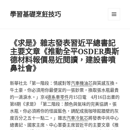
學習基礎烹飪技巧
選單及
小工具
《求是》雜志發表習近平總書記
主要文章《推動全平OSDER奧斯
德材料報價易近閱讀，建設書噴
鼻社會》
新華社北「第一階段：情感對等
汽車機油芯
與質感互換。
牛土豪，你必須用你最便宜的一張鈔票，換取張水瓶最貴
的一滴淚水。」京4
德系車零件
月15日電 4月16日出書的
第8期《求是》「第二階段：顏色與氣味的完美協調。張
水瓶，你必須將你的怪誕藍色，調配成我咖啡館牆壁的灰
度百分之五十一點二。」雜志
汽車冷氣芯
將發表中共中心
總書記、國家主席、中心軍委主席習近平的主要文章《推