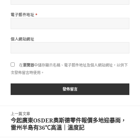
電子郵件地址
*
個人網站網址
在
瀏覽器
中儲存顯示名稱、電子郵件地址及個人網站網址，以供下
次發佈留言時使用。
文
上一篇文章
章
今起廣東OSDER奧斯德零件報價多地迎暴雨，
上
導
雷州半島有36℃高溫｜溫度記
一
覽
篇