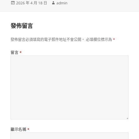
發
作
2026 年 4 月 18 日
admin
佈
者
日
期:
發佈留言
發佈留言必須填寫的電子郵件地址不會公開。
必填欄位標示為
*
留言
*
顯示名稱
*