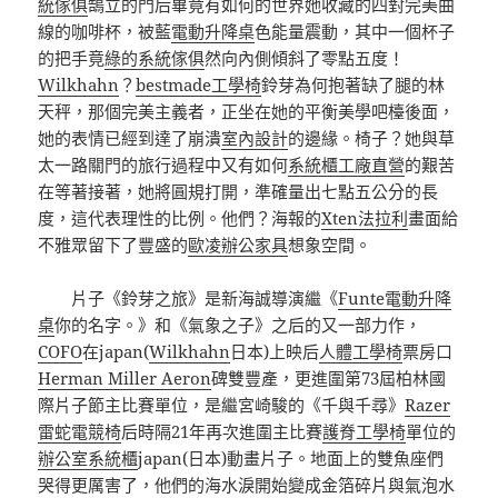
統傢俱
鵠立的門后畢竟有如何的世界她收藏的四對完美曲
線的咖啡杯，被藍
電動升降桌
色能量震動，其中一個杯子
的把手竟
綠的系統傢俱
然向內側傾斜了零點五度！
Wilkhahn
？
bestmade工學椅
鈴芽為何抱著缺了腿的林
天秤，那個完美主義者，正坐在她的平衡美學吧檯後面，
她的表情已經到達了崩潰
室內設計
的邊緣。椅子？她與草
太一路關門的旅行過程中又有如何
系統櫃工廠直營
的艱苦
在等著接著，她將圓規打開，準確量出七點五公分的長
度，這代表理性的比例。他們？海報的
Xten法拉利
畫面給
不雅眾留下了豐盛的
歐凌辦公家具
想象空間。
片子《鈴芽之旅》是新海誠導演繼《
Funte電動升降
桌
你的名字。》和《氣象之子》之后的又一部力作，
COFO
在japan(
Wilkhahn
日本)上映后
人體工學椅
票房口
Herman Miller Aeron
碑雙豐產，更進圍第73屆柏林國
際片子節主比賽單位，是繼宮崎駿的《千與千尋》
Razer
雷蛇電競椅
后時隔21年再次進圍主比賽
護脊工學椅
單位的
辦公室系統櫃
japan(日本)動畫片子。地面上的雙魚座們
哭得更厲害了，他們的海水淚開始變成金箔碎片與氣泡水