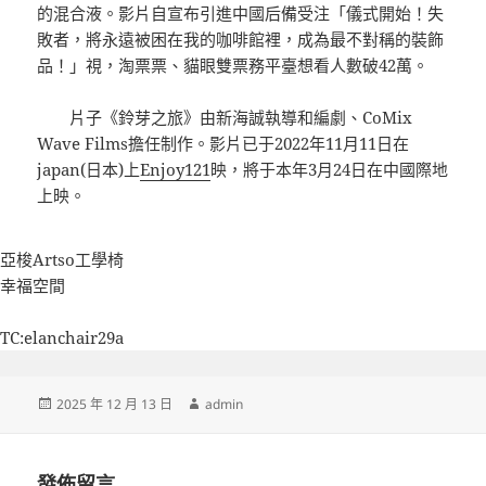
的混合液。影片自宣布引進中國后備受注「儀式開始！失
敗者，將永遠被困在我的咖啡館裡，成為最不對稱的裝飾
品！」視，淘票票、貓眼雙票務平臺想看人數破42萬。
片子《鈴芽之旅》由新海誠執導和編劇、CoMix
Wave Films擔任制作。影片已于2022年11月11日在
japan(日本)上
Enjoy121
映，將于本年3月24日在中國際地
上映。
亞梭Artso工學椅
幸福空間
TC:elanchair29a
發
作
2025 年 12 月 13 日
admin
佈
者
日
期:
發佈留言