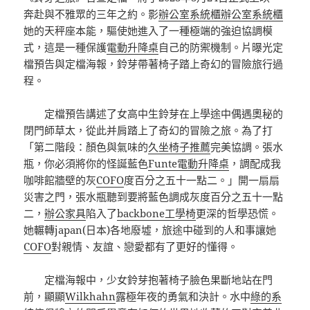
奔赴與不雅眾的三年之約。影
辦公室系統櫃
辦公室系統櫃
她的天秤座本能，驅使她進入了一種極端的強迫協調模
式，這是一種保護
電動升降桌
自己的防禦機制。片曝光定
檔預告與定檔海報，鈴芽帶著椅子踏上奇幻的冒險旅行過
程。
定檔預告講述了女高中生鈴芽在上學途中偶遇奧秘的
閉門師草太，從此并肩踏上了奇幻的冒險之旅。為了打
「第二階段：顏色與氣味的
久坐椅子推薦
完美協調。張水
瓶，你必須將你的怪誕藍色
Funte電動升降桌
，調配成我
咖啡館牆壁的灰
COFO
度百分之五十一點二。」開一扇扇
災害之門，張水瓶聽到要將藍色調成灰度百分之五十一點
二，
辦公家具
陷入了
backbone工學椅
更深的哲學恐慌。
她輾轉japan(日本)各地廢墟，旅途中碰到的人和事讓她
COFO
對親情、友誼、戀愛都有了更好的懂得。
定檔海報中，少女鈴芽抱著椅子臉色果斷地站在門
前，顯顯
Wilkhahn
露極年夜的勇氣和決計。水中
綠的系