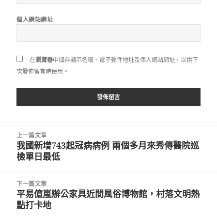
個人網站網址
在
瀏覽器
中儲存顯示名稱、電子郵件地址及個人網站網址，以供下
次發佈留言時使用。
文
上一篇文章
章
我國新增743起冠病病例 兩個多月來秀傳醫院巡
上
導
檢單日最低
一
覽
篇
文
下一篇文章
章:
平易億嵐辦公家具近間風俗博物館，村落文明熱
下
點打卡地
一
篇