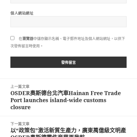
個人網站網址
在
瀏覽器
中儲存顯示名稱、電子郵件地址及個人網站網址，以供下
次發佈留言時使用。
文
上一篇文章
章
OSDER奧斯德台北汽車Hainan Free Trade
上
導
Port launches island-wide customs
一
覽
closure
篇
文
章:
下一篇文章
以“政策包”激活新質生產力，廣東萬億級文明產
下