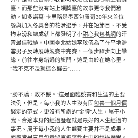
臺，而那些沒有站上領獎臺的故事更令我們激
動。如多諾萬·卡里略是墨西
包養
哥30年來首位
餐與加入冬奧會的花滑選手，并在短節目、不受
拘束滑和總成就上都發明了小
甜心
我
包養網
的汗
青最佳戰績。中國臺北姑娘李玟儀為了在平地滑
雪男子反轉展轉競賽中完賽，一個步驟步向上攀
緣，前往本身錯過的旗門，這是由於在她心里，
“我不克不及就這么歸去”……
“勝不驕，敗不餒。”這是面臨競賽和生涯的主要
法例，但是，每小我的人生沒有固
包養一個月價
錢
定的范式，更沒有所謂的“金牌”人生，屬于小
我、合適本身的經過歷程就是最好的人生經過的
事況。屬于每小我的人生競賽主要并不是成果，
而應當是享用
包養留言板
奔赴此中的經過歷程。