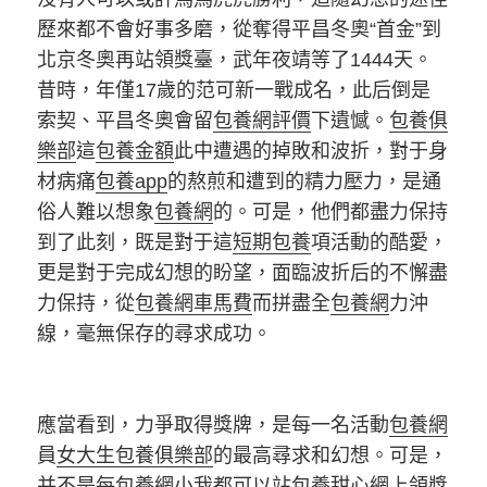
歷來都不會好事多磨，從奪得平昌冬奧“首金”到
北京冬奧再站領獎臺，武年夜靖等了1444天。
昔時，年僅17歲的范可新一戰成名，此后倒是
索契、平昌冬奧會留
包養網評價
下遺憾。
包養俱
樂部
這
包養金額
此中遭遇的掉敗和波折，對于身
材病痛
包養app
的熬煎和遭到的精力壓力，是通
俗人難以想象
包養網
的。可是，他們都盡力保持
到了此刻，既是對于這
短期包養
項活動的酷愛，
更是對于完成幻想的盼望，面臨波折后的不懈盡
力保持，從
包養網車馬費
而拼盡全
包養網
力沖
線，毫無保存的尋求成功。
應當看到，力爭取得獎牌，是每一名活動
包養網
員
女大生包養俱樂部
的最高尋求和幻想。可是，
并不是每
包養網
小我都可以站
包養甜心網
上領獎