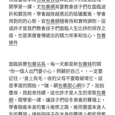
開學第一課，尤
包養網
其要教會孩子們在面臨波
折和艱苦時，學會越挫越勇后的砥礪奮進，學會
用對的的心態，安
包養網
穩看待和實時調劑，這
或許才是我們教會孩子們面臨人生比拼的保存之
道，也是奧運會傳遞出的精力崇奉和信心。
包養
條件
面臨挑釁
包養站長
，每一天都是新
包養妹
的開
“你一個人出門要小心，照顧好自己。，一定要
記住，”身上有毛，收的父母不要敢破壞它。這
是孝道的開始。”“端，顛
包養甜心網
仆了，拍拍
塵埃，爬起來持續，這也許才是人生的常態
包養
網
。開學第一課，讓孩子們從冬奧會的賽場上，
學會融進本身的奮斗進修之路，進而豐盛本身人
生的賽場，讓每個孩子在本身的賽場上都能發奮