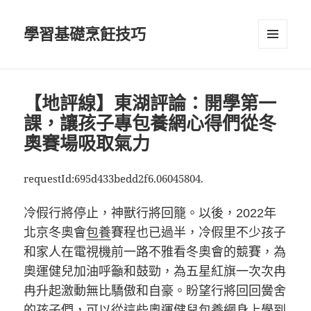
學習基礎烹飪技巧
選單及
小工具
【地評線】東湖評論：開學第一
課，讓孩子專包養網心得們從冬
奧賽場吸取氣力
requestId:695d433bedd2f6.06045804.
冷假行將停止，神獸行將回籠。以後，2022年
北京冬奧會
包養
賽程也已過半，冷假里不少孩子
和家人在電視機前一路不雅看冬奧會的競賽，為
奧運健兒加油呼籲和鼓勁，為五星紅旗一次次冉
冉升起激動無比驕傲和自豪。盼望行將回回黌舍
的孩子們，可以從這些奧運健兒
包養網
身上學到