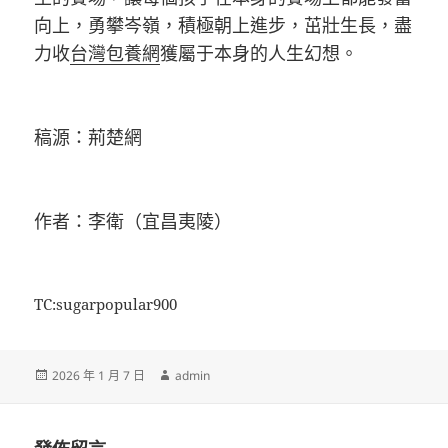
向上，勇攀岑嶺，積極朝上進步，茁壯生長，盡
力收
台灣包養網
獲屬于本身的人生幻想。
稿源：荊楚網
作者：李衛（宜昌夷陵）
TC:sugarpopular900
發
作
2026 年 1 月 7 日
admin
佈
者
日
期: