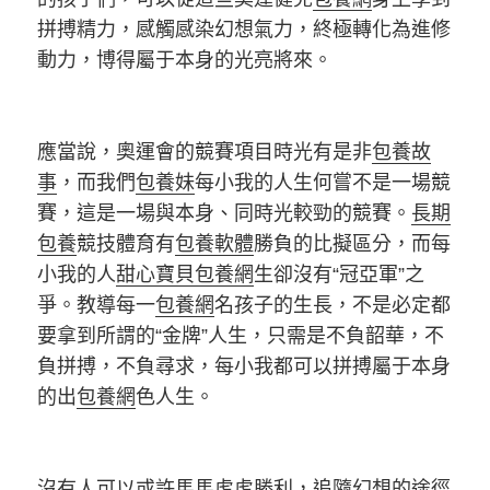
拼搏精力，感觸感染幻想氣力，終極轉化為進修
動力，博得屬于本身的光亮將來。
應當說，奧運會的競賽項目時光有是非
包養故
事
，而我們
包養妹
每小我的人生何嘗不是一場競
賽，這是一場與本身、同時光較勁的競賽。
長期
包養
競技體育有
包養軟體
勝負的比擬區分，而每
小我的人
甜心寶貝包養網
生卻沒有“冠亞軍”之
爭。教導每一
包養網
名孩子的生長，不是必定都
要拿到所謂的“金牌”人生，只需是不負韶華，不
負拼搏，不負尋求，每小我都可以拼搏屬于本身
的出
包養網
色人生。
沒有人可以或許馬馬虎虎勝利，追隨幻想的途徑