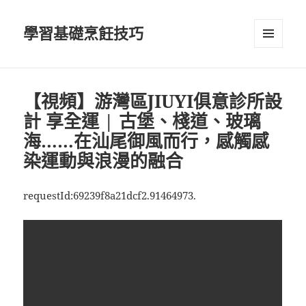
學習基礎烹飪技巧
選單及
小工具
【視頻】游灣區JIUYI俱意診所設
計 享全運 | 古堡、棧道、玻璃
海……在汕尾御風而行，感觸感
染運動與浪漫的融合
requestId:69239f8a21dcf2.91464973.