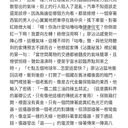
散發出的氣味。街上的行人陷入了混亂。汽車不知道該走
還是該停，因為無論從哪個方向看，都是綠燈。一個穿著
西裝的男人小心翼翼地把車停在路中央，搖下車窗，對著
紅綠燈大喊：「喂！你為什麼咕嚕咕嚕
健康住宅
？你倒是
紅一下啊！我要向左轉！綠燈沒用啊！」廖沾沾感覺到一
陣心悸。這種氣味，這種不祥的「咕嚕」聲，與他兒時聽
到的家傳預言不謀而合。他想起家傳《沾醬秘笈》裡記載
的第一句：「當世間萬物的交通都被麵皮的氣味籠罩，且
燈號恒綠、聲如湯沸時，便是宇宙水餃臨界點到來之
時。」「七點五個地球年…怎麼這麼快？」廖沾沾猛地衝
回店裡，衝到後廚，打開了一個藏在舊冰櫃後面的暗門。
暗門裡放著一個老舊的、像是古代金屬保險箱的東西。他
輸入了密碼：「一醬二醋三油四辣五蒜泥」（這是醬料界
的基礎公式，只有像他這樣的傳統派才會用）。保險箱打
開，裡面沒有黃金，只有一個閃爍著詭異紅色光芒的儀
器。這儀器很像一個老式的對講機，但頂部插著一根彎曲
的、像韭菜一樣的天線。他顫抖著拿起儀器，按下通話
鈕。儀器發出「滋——」的電流聲，接著傳來一陣高八