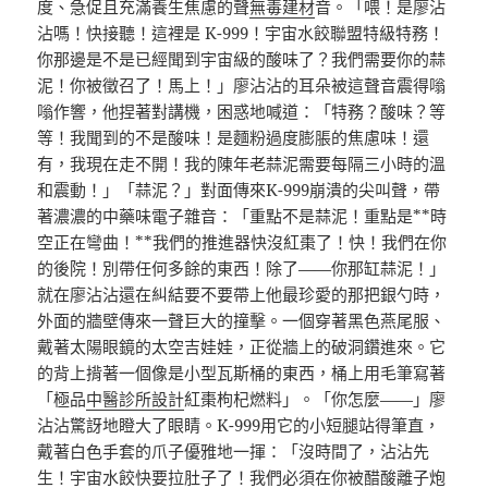
度、急促且充滿養生焦慮的聲
無毒建材
音。「喂！是廖沾
沾嗎！快接聽！這裡是 K-999！宇宙水餃聯盟特級特務！
你那邊是不是已經聞到宇宙級的酸味了？我們需要你的蒜
泥！你被徵召了！馬上！」廖沾沾的耳朵被這聲音震得嗡
嗡作響，他捏著對講機，困惑地喊道：「特務？酸味？等
等！我聞到的不是酸味！是麵粉過度膨脹的焦慮味！還
有，我現在走不開！我的陳年老蒜泥需要每隔三小時的溫
和震動！」「蒜泥？」對面傳來K-999崩潰的尖叫聲，帶
著濃濃的中藥味電子雜音：「重點不是蒜泥！重點是**時
空正在彎曲！**我們的推進器快沒紅棗了！快！我們在你
的後院！別帶任何多餘的東西！除了——你那缸蒜泥！」
就在廖沾沾還在糾結要不要帶上他最珍愛的那把銀勺時，
外面的牆壁傳來一聲巨大的撞擊。一個穿著黑色燕尾服、
戴著太陽眼鏡的太空吉娃娃，正從牆上的破洞鑽進來。它
的背上揹著一個像是小型瓦斯桶的東西，桶上用毛筆寫著
「極品
中醫診所設計
紅棗枸杞燃料」。「你怎麼——」廖
沾沾驚訝地瞪大了眼睛。K-999用它的小短腿站得筆直，
戴著白色手套的爪子優雅地一揮：「沒時間了，沾沾先
生！宇宙水餃快要拉肚子了！我們必須在你被醋酸離子炮