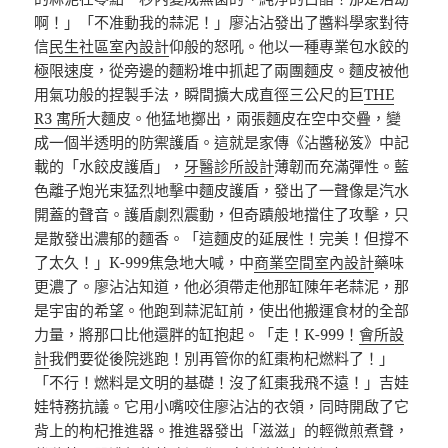
啊！」「不准動我的蒜泥！」廖沾沾發出了醬料學家對待
信
民生社區室內設計
仰般的怒吼。他以一種專業包水餃的
極限速度，從旁邊的麵粉堆中抓起了兩團麵皮。麵皮被他
用氣功般的捏製手法，瞬間擴大成直徑三公尺的巨
THE
R3 寓所
大麵皮。他猛地擲出，兩張麵皮在空中交疊，變
成一個半透明的防禦護盾。這就是家傳《沾醬秘笈》中記
載的「水餃皮護盾」，
牙醫診所設計
薄韌而充滿彈性。藍
色離子炮光束猛烈地擊中麵皮護盾，發出了一聲像是汽水
開蓋的聲音。護盾劇烈震動，但奇蹟般地擋住了攻擊，只
是散發出濃郁的麵香。「這麵皮的延展性！完美！但撐不
了太久！」K-999焦急地大喊，中
商業空間室內設計
藥味
更濃了。廖沾沾知道，他必須帶走他那缸陳年老蒜泥，那
是宇宙的希望。他跑到蒜泥缸前，使出他搬運食材的全部
力量，將那口比他還胖的缸抱起。「走！K-999！
會所設
計
我們要從後院逃跑！別再管你的紅棗枸杞燃料了！」
「不行！燃料是文明的基礎！沒了紅棗我飛不遠！」吉娃
娃特務抗議。它用小嘴咬住廖沾沾的衣領，同時開啟了它
背上的枸杞推進器。推進器發出「滋滋」的輕微煎煮聲，