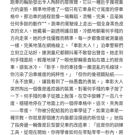
跑車的輪胎發出令人陶醉的摩擦聲，它以一種近乎蔑視重
力的姿態，精準地停進了一個只有它車身尺寸寬度的停車
格中。那泊車的過程就像一場舞蹈，流暢、完美，且毫無
任何多餘的動作**。跑車的駕駛座上走出一個全身黑色皮
衣的女人，她戴著一副透明護目鏡，冷酷地朝著何手殘的
方向走來。她的步伐優雅而精準，每一步都像是被測量過
一樣，完美地落在網格線上。「車影大人！」泊車警察們
立刻立正站好，連測量尺都顫抖著不敢發出聲音。她走到
何手殘面前，輕蔑地掃了一眼他那輛垂直貼在牆上的掀背
車，語氣冰冷。「新手，你的車技像一團混亂的毛線球。
你污染了泊車維度的純粹性。」「但你的後視鏡貼紙——
『永不放棄』，讓我看到了一絲愚蠢的勇氣。」車影大人
突然掏出一個像是遙控器的裝置，對著何手殘的車子按了
一下。何手殘的車子從牆上脫落，在空中旋轉了一百八十
度，穩穩地停在了地面上的一個停車格中。這次，夾角是
——零度。「你被分配給我的泊車學徒了。如果泊車是一
種宗教，你就是那個連方向盤都沒摸過的新信徒。」她指
了指旁邊一輛像是巨型嬰兒車的改造車：「這是你的訓練
工具，從現在開始，你得學會如何在零點零零一秒內，將