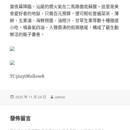
當夜幕降臨，汕尾的煙火氣在二馬路徹底蘇醒。這里是美
食愛好者的地獄，只需百元預算，便可輕松嘗遍菜茶、薄
餅、五果湯、海鮮撈面、油柑汁、甘草生果等數十種隧道
小吃。噴鼻氣四溢、人聲鼎沸的街頭巷尾，構成了最生動
鮮活的販子畫卷。
TC:jiuyi9follow8
發
作
2025 年 11 月 24 日
admin
佈
者
日
期:
發佈留言