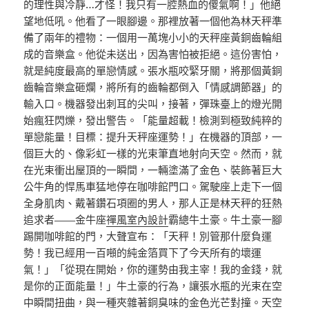
的理性與冷靜…才怪！我只有一腔熱血的傻氣啊！」他絕
望地低吼。他看了一眼腳邊。那裡放著一個他為林天秤準
備了兩年的禮物：一個用一萬塊小小的天秤座黃銅齒輪組
成的音樂盒。他從未送出，因為害怕被拒絕。這份害怕，
就是純度最高的單戀情感。張水瓶咬緊牙關，將那個黃銅
齒輪音樂盒砸爛，將所有的齒輪都倒入「情感調節器」的
輸入口。機器發出刺耳的尖叫，接著，彈珠臺上的燈光開
始瘋狂閃爍，發出警告。「能量超載！檢測到極致純粹的
單戀能量！目標：提升天秤座運勢！」在機器的頂部，一
個巨大的、像彩虹一樣的光束筆直地射向天空。然而，就
在光束衝出屋頂的一瞬間，一輛塗滿了金色、裝飾著巨大
公牛角的悍馬車猛地停在咖啡館門口。駕駛座上走下一個
全身肌肉、戴著鑽石項圈的男人，那人正是林天秤的狂熱
追求者——金牛座
禪風室內設計
霸總牛土豪。牛土豪一腳
踢開咖啡館的門，大聲宣布：「天秤！別管那什麼負運
勢！我已經用一百噸的純金箔買下了今天所有的壞運
氣！」「從現在開始，你的運勢由我主宰！我的金錢，就
是你的正面能量！」牛土豪的行為，讓張水瓶的光束在空
中瞬間扭曲，與一種夾雜著銅臭味的金色光芒對撞。天空