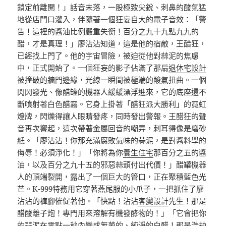
鎖定前離開！」話音未落，一股極致尖銳、刺鼻的酸氣猛
地從店門口灌入，伴隨著一個狂妄自大的電子音效：「警
告！這裡的醬油比例嚴重失衡！百分之九十九點九九的
醋，才是真理！」廖沾沾知道，這是他的宿敵，王醋狂，
已經找上門了。他的宇宙冒險，被迫從他對蒜泥的焦慮
中，正式開始了。一個狂妄的影子佔滿了那扇
退休宅設計
被撞破的牆門邊緣，光線一瞬間被極端的酸氣扭曲。一個
閃閃發光、像醋罐的機器人緩緩漂浮進來，它的底座還不
斷噴射著白色醋霧。它身上掛著「醋狂派大勝利」的霓虹
燈牌，閃爍得讓人眼睛發疼，同時發出警報。王醋狂的聲
音再次響起，這次帶著金屬回音的嘲弄，刺耳得像是磨砂
紙。「廖沾沾！你那充滿腐敗氣味的蒜泥，是對醬料學的
侮辱！必須淨化！」「你將為你
養生住宅
那百分之五的醬
油，以及百分之九十五的邪惡蒜頭付出代價！」醋罐機器
人的頂端裂開，露出了一個巨大的管口，正在聚積藍色光
芒。K-999特務用它穿著燕尾服的小爪子，一把抓住了廖
沾沾的褲腳催促著他。「快點！沾沾
客變設計
先生！那是
醋酸離子炮！專門用來溶解有機發酵物的！」「它會把你
的蒜泥在零點一秒內變成無菌的、純淨的白醋！那是浩劫