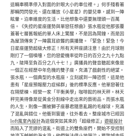
這輛車精準停入對面的針眼大小的車位裡。」何手殘看著
那輛閃閃發光、還在播放《小星星》的嬰兒車，感到一陣
眩暈。泊車維度的生活，比他想象中還要無理頭一百萬
倍。《失控的星座運勢與單戀狂想曲》張水瓶從他那張覆
蓋著七層舊報紙的單人床上驚醒，不是因為鬧鐘，而是因
為屋頂傳來了一陣震耳欲聾的廣播聲。「緊急！緊急！今
日星座運勢超級大修正！所有天秤座請注意！由於月球剛
剛打了一個噴嚏，您的戀愛機率從昨日的百分之九十九點
九，陡降至負百分之八十七！」廣播員的聲音聽起來像是
一個正在經歷中年危機的雙子座，充滿了戲劇性的絕望。
張水瓶，一個典型的水瓶座，立刻感到一陣恐慌，這是他
患有「星座預報壓力症候群」後的標準反應。他單戀著住
在隔壁棟、經營一家「平衡美學」咖啡館的林天秤。林天
秤完美得像是從黃金分割線中走出來的藝術品。而張水瓶
的人生，則像一團被獅子座暴君隨意亂踢的毛線球，充滿
了混亂與錯位。他衝到窗邊，往外看去。整座城市已經因
loft風室內設計
為這個突如其來的「超級修正」
遊艇設計
而陷入了荒謬的混亂。街道上的雙魚座們，開始不受控制
地流下鹹鹹的海水淚，他們無法停止地哭泣，導致城市低