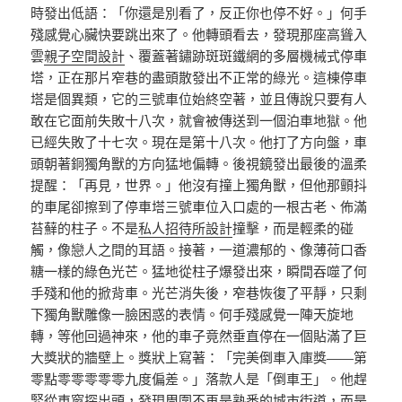
時發出低語：「你還是別看了，反正你也停不好。」何手
殘感覺心臟快要跳出來了。他轉頭看去，發現那座高聳入
雲
親子空間設計
、覆蓋著鏽跡斑斑鐵網的多層機械式停車
塔，正在那片窄巷的盡頭散發出不正常的綠光。這棟停車
塔是個異類，它的三號車位始終空著，並且傳說只要有人
敢在它面前失敗十八次，就會被傳送到一個泊車地獄。他
已經失敗了十七次。現在是第十八次。他打了方向盤，車
頭朝著銅獨角獸的方向猛地偏轉。後視鏡發出最後的溫柔
提醒：「再見，世界。」他沒有撞上獨角獸，但他那顫抖
的車尾卻擦到了停車塔三號車位入口處的一根古老、佈滿
苔蘚的柱子。不是
私人招待所設計
撞擊，而是輕柔的碰
觸，像戀人之間的耳語。接著，一道濃郁的、像薄荷口香
糖一樣的綠色光芒。猛地從柱子爆發出來，瞬間吞噬了何
手殘和他的掀背車。光芒消失後，窄巷恢復了平靜，只剩
下獨角獸雕像一臉困惑的表情。何手殘感覺一陣天旋地
轉，等他回過神來，他的車子竟然垂直停在一個貼滿了巨
大獎狀的牆壁上。獎狀上寫著：「完美倒車入庫獎——第
零點零零零零零九度偏差。」落款人是「倒車王」。他趕
緊從車窗探出頭，發現周圍不再是熟悉的城市街道，而是