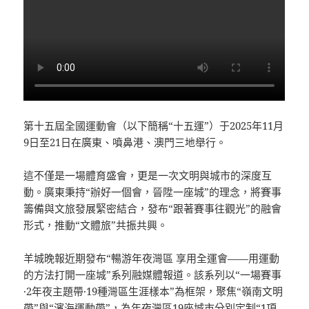
第十五屆全國運動會（以下簡稱“十五運”）于2025年11月
9日至21日在廣東、噴鼻港、澳門三地舉行。
這不僅是一場體育盛會，更是一次文明與城市的深度互
動。廣東秉持“辦好一個會，晉陞一座城”的理念，將賽事
籌備與文旅發展緊密結合，發布“跟著賽事往觀光”的融會
形式，推動“文體旅”共振共興。
羊城晚報近期發布“暢游年夜灣區 享用全運會——用運動
的方法打開一座城”系列融媒體報道。該系列以“一場賽事
·2年夜主題帶·19種灣區生涯樣本”為框架，聚焦“嶺南文明
帶”與“濱海運動帶”，為年夜灣區19座城市分別定制“1項