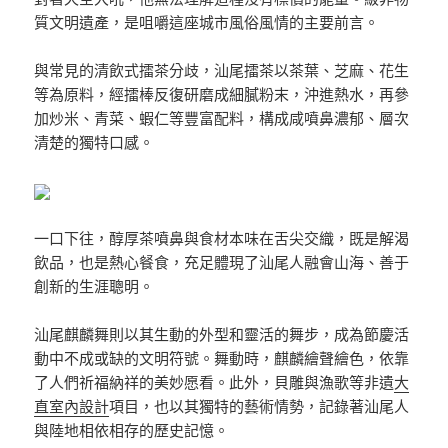
質文明遺產，是咀嚼這座城市風俗風情的主要前言。
與常見的清飲式擂茶分歧，汕尾擂茶以茶葉、芝麻、花生
等為原料，經擂棒反復研磨成細膩粉末，沖進熱水，再參
加炒米、青菜、蝦仁等豐富配料，構成咸噴鼻濃郁、層次
清楚的獨特口感。
一口下往，醇厚茶噴鼻與食材本味在舌尖交織，既是解渴
飲品，也是熱心餐食，充足體現了汕尾人融會山海、善于
創新的生涯聰明。
汕尾麒麟舞則以其生動的外型和靈活的舞步，成為節慶活
動中不成或缺的文明符號。舞動時，麒麟繪聲繪色，依靠
了人們祈福納祥的美妙愿看。此外，貝雕與漁歌等非遺
大
直室內設計
項目，也以其獨特的藝術情勢，記錄著汕尾人
與陸地相依相存的歷史記憶。