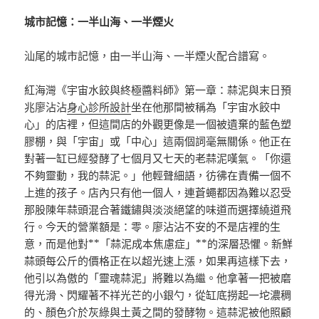
城市記憶：一半山海、一半煙火
汕尾的城市記憶，由一半山海、一半煙火配合譜寫。
紅海灣《宇宙水餃與終極醬料師》第一章：蒜泥與末日預
兆廖沾沾
身心診所設計
坐在他那間被稱為「宇宙水餃中
心」的店裡，但這間店的外觀更像是一個被遺棄的藍色塑
膠棚，與「宇宙」或「中心」這兩個詞毫無關係。他正在
對著一缸已經發酵了七個月又七天的老蒜泥嘆氣。「你還
不夠靈動，我的蒜泥。」他輕聲細語，彷彿在責備一個不
上進的孩子。店內只有他一個人，連蒼蠅都因為難以忍受
那股陳年蒜頭混合著鐵鏽與淡淡絕望的味道而選擇繞道飛
行。今天的營業額是：零。廖沾沾不安的不是店裡的生
意，而是他對**「蒜泥成本焦慮症」**的深層恐懼。新鮮
蒜頭每公斤的價格正在以超光速上漲，如果再這樣下去，
他引以為傲的「靈魂蒜泥」將難以為繼。他拿著一把被磨
得光滑、閃耀著不祥光芒的小銀勺，從缸底撈起一坨濃稠
的、顏色介於灰綠與土黃之間的發酵物。這蒜泥被他照顧