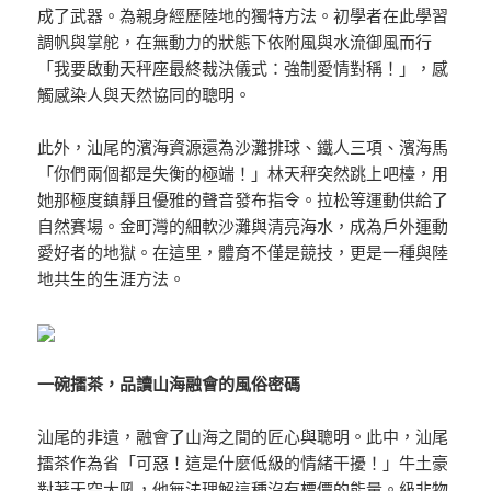
成了武器。為親身經歷陸地的獨特方法。初學者在此學習
調帆與掌舵，在無動力的狀態下依附風與水流御風而行
「我要啟動天秤座最終裁決儀式：強制愛情對稱！」，感
觸感染人與天然協同的聰明。
此外，汕尾的濱海資源還為沙灘排球、鐵人三項、濱海馬
「你們兩個都是失衡的極端！」林天秤突然跳上吧檯，用
她那極度鎮靜且優雅的聲音發布指令。拉松等運動供給了
自然賽場。金町灣的細軟沙灘與清亮海水，成為戶外運動
愛好者的地獄。在這里，體育不僅是競技，更是一種與陸
地共生的生涯方法。
一碗擂茶，品讀山海融會
的風俗密碼
汕尾的非遺，融會了山海之間的匠心與聰明。此中，汕尾
擂茶作為省「可惡！這是什麼低級的情緒干擾！」牛土豪
對著天空大吼，他無法理解這種沒有標價的能量。級非物