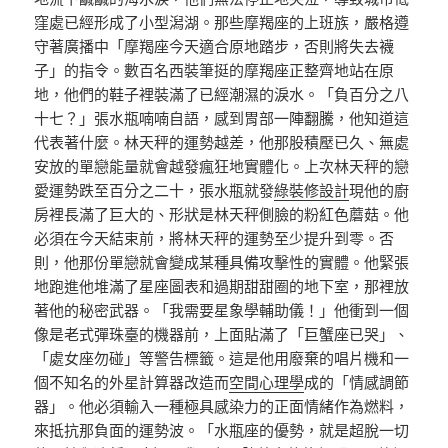
窪處已經形成了小型潟湖。那些摩羯座的上班族，嚴格遵
守著廣播中「摩羯座今天適合原地踏步，否則將失去襪
子」的指令。數百名西裝筆挺的摩羯座正整齊地站在原
地，他們的鞋子裡裝滿了已經潮濕的淚水。「負百分之八
十七？」張水瓶喃喃自語，感到胃部一陣翻騰，他知道這
代表著什麼。林天秤的運勢越差，他那股積壓已久、無處
安放的單戀能量就會越發瘋狂地實體化。上次林天秤的戀
愛運勢跌至百分之二十，張水瓶就發
綠裝修設計
現他的廚
房裡長滿了巨大的、形狀是林天秤側臉的粉紅色蘑菇。他
必須在今天結束前，將林天秤的運勢至少提升到零。否
則，他那份單戀就會變成某種具備攻擊性的實體。他緊張
地跑進他堆滿了星座圖表和過期甜甜圈的地下室，那裡放
著他的秘密武器。「我需要星象學輔助儀！」他衝到一個
像是老式彈珠臺的機器前，上面貼滿了「巨蟹座已哭」、
「處女座勿碰」等警告標籤。這是他用廢棄的唱片機和一
個不知名的外星計算器改造而
空間心理學
成的「情感調節
器」。他必須輸入一種極具感染力的正面情緒作為燃料，
來抵抗那負面的運勢波。「水瓶座的優勢，就是超脫一切