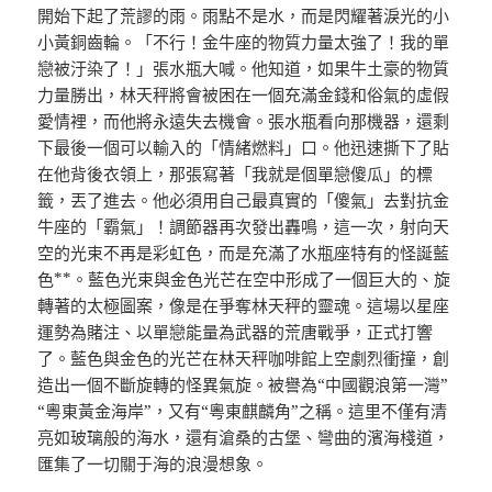
開始下起了荒謬的雨。雨點不是水，而是閃耀著淚光的小
小黃銅齒輪。「不行！金牛座的物質力量太強了！我的單
戀被汙染了！」張水瓶大喊。他知道，如果牛土豪的物質
力量勝出，林天秤將會被困在一個充滿金錢和俗氣的虛假
愛情裡，而他將永遠失去機會。張水瓶看向那機器，還剩
下最後一個可以輸入的「情緒燃料」口。他迅速撕下了貼
在他背後衣領上，那張寫著「我就是個單戀傻瓜」的標
籤，丟了進去。他必須用自己最真實的「傻氣」去對抗金
牛座的「霸氣」！調節器再次發出轟鳴，這一次，射向天
空的光束不再是彩虹色，而是充滿了水瓶座特有的怪誕藍
色**。藍色光束與金色光芒在空中形成了一個巨大的、旋
轉著的太極圖案，像是在爭奪林天秤的靈魂。這場以星座
運勢為賭注、以單戀能量為武器的荒唐戰爭，正式打響
了。藍色與金色的光芒在林天秤咖啡館上空劇烈衝撞，創
造出一個不斷旋轉的怪異氣旋。被譽為“中國觀浪第一灣”
“粵東黃金海岸”，又有“粵東麒麟角”之稱。這里不僅有清
亮如玻璃般的海水，還有滄桑的古堡、彎曲的濱海棧道，
匯集了一切關于海的浪漫想象。