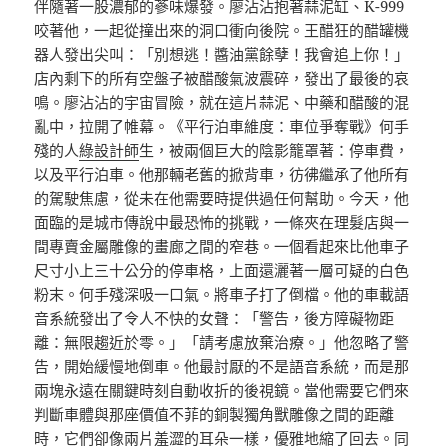
伴隨著一股濃郁的蔘味爆發。廖沾沾抱著蒜泥缸、K-999
咬著他，一起從撞出來的洞口衝向後院。王醋狂的醋罐機
器人發出尖叫：「別想逃！醬油黨餘孽！我會追上你！」
店內剩下的所有空盤子被醋酸氣波震碎，發出了最後的哀
鳴。廖沾沾的宇宙冒險，就在這片蒜泥、中藥和醋酸的混
亂中，拉開了帷幕。《平行泊車維度：車位爭奪戰》何手
殘的人
綠設計師
生，被兩個巨大的陰影籠罩著：停車費，
以及平行泊車。他那輛老舊的掀背車，彷彿繼承了他所有
的駕駛焦慮，從未在他需要時提供過任何幫助。今天，他
面臨的是城市傳說中最恐怖的挑戰，一條夾在理髮店與一
間專賣金屬雕像的畫廊之間的窄巷。一個看起來比他車子
尺寸小上三十公分的停車格，上面還灑著一層可疑的白色
粉末。何手殘深吸一口氣。將車子打了倒檔。他的車載語
音系統發出了令人不快的女聲：「警告，後方障礙物距
離：無限趨近於零。」「請考慮放棄治療。」他忽略了警
告，開始緩慢地倒車。他最討厭的不是語音系統，而是那
兩塊永遠在關鍵時刻自動收折的後視鏡。當他需要它們來
判斷車體與那座價值不菲的銅製獨角獸雕像之間的距離
時，它們卻像兩片羞澀的耳朵一樣，優雅地縮了回去。同