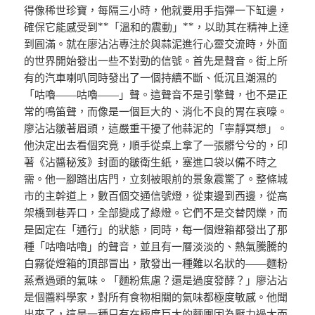
得像稀世珍寶，每隔三小時，他就要用手指彈一下缸邊，
確保它能感受到**「溫和的震動」**，以助其在精神上達
到圓滿。就在廖沾沾專注於與蒜泥進行心靈交流時，外面
的世界開始發出一些不對勁的信號。首先是聲音。街上所
有的汽車喇叭同時發出了一個持續不斷、低沉且潮濕的
「咕嚕——咕嚕——」聲。這聲音不是引擎聲，也不是正
常的鳴笛聲，而像是一個巨大的、消化不良的胃在哀嚎。
廖沾沾皺著眉頭，這嚴重干擾了他蒜泥的「寧靜冥想」。
他決定出去看個究竟，順手從桌上拿了一張髒兮兮的，印
著《沾醬秘笈》封面的皺衛生紙，塞進口袋以備不時之
需。他一腳踏出店門，立刻被眼前的景象震驚了。整條城
市的主幹道上，數百個交通信號燈，從東邊到西邊，從高
架橋到巷弄口，全部變成了綠燈。它們不是交替閃爍，而
是固定在「通行」的狀態，同時，每一個燈箱都發出了那
種「咕嚕咕嚕」的聲音，並且有一層淡淡的、熱氣騰騰的
白霧從燈箱的頂部冒出，散發出一種難以名狀的——麵粉
蒸煮過頭的氣味。「麵粉焦慮？還是過度發酵？」廖沾沾
是個醬料學家，對所有食物相關的氣味都極度敏感。他聞
出來了，這是一種只有在極度巨大的麵團因為壓力過大而