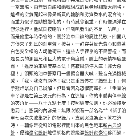
一望無際、由無數白線和編號組成的巨
老屋翻新
大網格。
這裡的空氣聞起來像是新買的輪胎和劣質香水的混合物，
而重力似乎是隨機變化的，有時感覺很重，有時像漂浮在
游泳池裡。他試圖按喇叭，但喇叭發出的不是「叭叭」，
而是他童年時學會的、關於泊車口訣的魔性兒歌。四面八
方傳來了刺耳的剎車聲，接著，一群穿著反光背心和戴著
白色安全帽的人朝他衝來。這些人手裡拿的不是警棍，而
是長長的測量尺和巨大的電子角度儀，臉上的表情極度嚴
肅。「違反泊車維度基本法！
侘寂風
斜停入庫！罪大惡
極！」領頭的泊車警察用一個擴音器大喊，聲音充滿機械
感。「我、我沒有斜停！我只是垂直停在了牆壁上！」何
手殘趕緊為自己辯解，但聲音因為恐懼而顫抖。「垂直泊
車？那是在第三次元的行為，在這裡，你的車體與停車線
的夾角是——八十九點七度！按照維度法則，你必須接受
懲罰！」懲罰的內容是：無限次觀看一部名為**《新手泊
車七百次失敗集錦》的紀錄片，直到哭泣為止。就在這
時，一輛像是從科幻電影裡開出來的黑色跑車
新古典設
計
，優雅
豪宅設計
地從網格的邊緣漂
設計家豪宅
移而過。