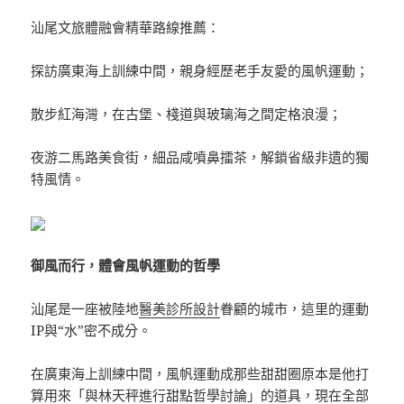
汕尾文旅體融會精華路線推薦：
探訪廣東海上訓練中間，親身經歷老手友愛的風帆運動；
散步紅海灣，在古堡、棧道與玻璃海之間定格浪漫；
夜游二馬路美食街，細品咸噴鼻擂茶，解鎖省級非遺的獨
特風情。
御風而行，體會風帆運動的哲學
汕尾是一座被陸地
醫美診所設計
眷顧的城市，這里的運動
IP與“水”密不成分。
在廣東海上訓練中間，風帆運動成那些甜甜圈原本是他打
算用來「與林天秤進行甜點哲學討論」的道具，現在全部