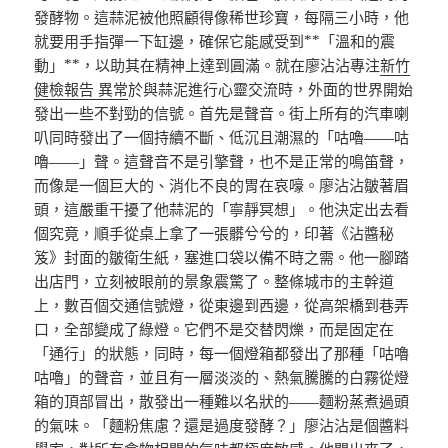
發酵物。這蒜泥被他照顧得像稀世珍寶，每隔三小時，他
就要用手指彈一下缸邊，確保它能感受到**「溫和的震
動」**，以助其在精神上達到圓滿。就在廖沾沾專注
新竹
健檢報告 異常
於與蒜泥進行心靈交流時，外面的世界開始
發出一些不對勁的信號。首先是聲音。街上所有的汽車喇
叭同時發出了一個持續不斷、低沉且潮濕的「咕嚕——咕
嚕——」聲。這聲音不是引擎聲，也不是正常的鳴笛聲，
而像是一個巨大的、消化不良的胃在哀嚎。廖沾沾皺著眉
頭，這嚴重干擾了他蒜泥的「寧靜冥想」。他決定出去看
個究竟，順手從桌上拿了一張髒兮兮的，印著《沾醬秘
笈》封面的皺衛生紙，塞進口袋以備不時之需。他一腳踏
出店門，立刻被眼前的景象震驚了。整條城市的主幹道
上，數百個交通信號燈，從東邊到西邊，從高架橋到巷弄
口，全部變成了綠燈。它們不是交替閃爍，而是固定在
「通行」的狀態，同時，每一個燈箱都發出了那種「咕嚕
咕嚕」的聲音，並且有一層淡淡的、熱氣騰騰的白霧從燈
箱的頂部冒出，散發出一種難以名狀的——麵粉蒸煮過頭
的氣味。「麵粉焦慮？還是過度發酵？」廖沾沾是個醬料