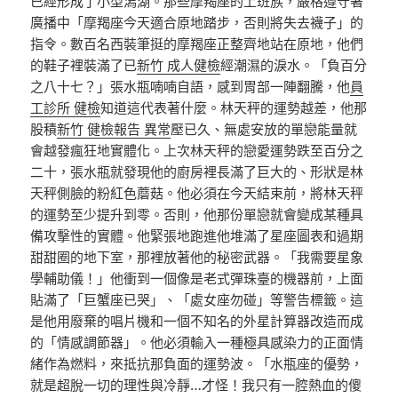
已經形成了小型潟湖。那些摩羯座的上班族，嚴格遵守著
廣播中「摩羯座今天適合原地踏步，否則將失去襪子」的
指令。數百名西裝筆挺的摩羯座正整齊地站在原地，他們
的鞋子裡裝滿了已
新竹 成人健檢
經潮濕的淚水。「負百分
之八十七？」張水瓶喃喃自語，感到胃部一陣翻騰，他
員
工診所 健檢
知道這代表著什麼。林天秤的運勢越差，他那
股積
新竹 健檢報告 異常
壓已久、無處安放的單戀能量就
會越發瘋狂地實體化。上次林天秤的戀愛運勢跌至百分之
二十，張水瓶就發現他的廚房裡長滿了巨大的、形狀是林
天秤側臉的粉紅色蘑菇。他必須在今天結束前，將林天秤
的運勢至少提升到零。否則，他那份單戀就會變成某種具
備攻擊性的實體。他緊張地跑進他堆滿了星座圖表和過期
甜甜圈的地下室，那裡放著他的秘密武器。「我需要星象
學輔助儀！」他衝到一個像是老式彈珠臺的機器前，上面
貼滿了「巨蟹座已哭」、「處女座勿碰」等警告標籤。這
是他用廢棄的唱片機和一個不知名的外星計算器改造而成
的「情感調節器」。他必須輸入一種極具感染力的正面情
緒作為燃料，來抵抗那負面的運勢波。「水瓶座的優勢，
就是超脫一切的理性與冷靜…才怪！我只有一腔熱血的傻