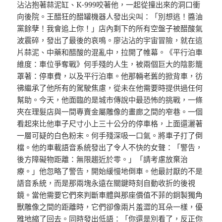
沾沾抱著蒜泥缸、K-999咬著他，一起從撞出來的洞口衝
向後院。王醋狂的醋罐機器人發出尖叫：「別想逃！醬油
黨餘孽！我會追上你！」店內剩下的所有空盤子被醋酸氣
波震碎，發出了最後的哀鳴。廖沾沾的宇宙冒險，就在這
片蒜泥、中藥和醋酸的混亂中，拉開了帷幕。《平行泊車
維度：車位爭奪戰》何手殘的人生，被兩個巨大的陰影籠
罩著：停車費，以及平行泊車。他那輛老舊的掀背車，彷
彿繼承了他所有的駕駛焦慮，從未在他需要時提供過任何
幫助。今天，他面臨的是城市傳說中最恐怖的挑戰，一條
夾在理髮店與一間專賣金屬雕像的畫廊之間的窄巷。一個
看起來比他車子尺寸小上三十公分的停車格，上面還灑著
一層可疑的白色粉末。何手殘深吸一口氣。將車子打了倒
檔。他的車載語音系統發出了令人不快的女聲：「警告，
後方障礙物距離：無限趨近於零。」「請考慮放棄治
療。」他忽略了警告，開始緩慢地倒車。他最討厭的不是
語音系統，而是那兩塊永遠在關鍵時刻自動收折的後視
鏡。當他需要它們來判斷車體與那座價值不菲的銅製獨角
獸雕像之間的距離時，它們卻像兩片羞澀的耳朵一樣，優
雅地縮了回去。同時發出低語：「你還是別看了，反正你