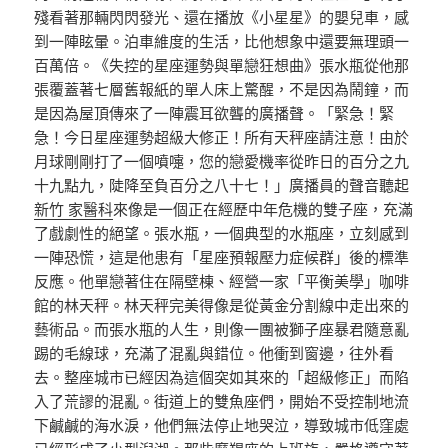
殘看著那輛閃閃發光、還在播放《小星星》的嬰兒車，感
到一陣眩暈。泊車維度的生活，比他想象中還要無理頭一
百萬倍。《失控的星座運勢與單戀狂想曲》張水瓶從他那
張覆蓋著七層舊報紙的單人床上驚醒，不是因為鬧鐘，而
是因為屋頂傳來了一陣震耳欲聾的廣播聲。「緊急！緊
急！今日星座運勢超級大修正！所有天秤座請注意！由於
月球剛剛打了一個噴嚏，您的戀愛機率從昨日的百分之九
十九點九，陡降至負百分之八十七！」廣播員的聲音聽起
新竹 家醫科
來像是一個正在經歷中年危機的雙子座，充滿
了戲劇性的絕望。張水瓶，一個典型的水瓶座，立刻感到
一陣恐慌，這是他患有「星座預報壓力症候群」後的標準
反應。他單戀著住在隔壁棟、經營一家「平衡美學」咖啡
館的林天秤。林天秤完美得像是從黃金分割線中走出來的
藝術品。而張水瓶的人生，則像一團被獅子座暴君隨意亂
踢的毛線球，充滿了混亂與錯位。他衝到窗邊，往外看
去。整座城市已經因為這個突如其來的「超級修正」而陷
入了荒謬的混亂。街道上的雙魚座們，開始不受控制地流
下鹹鹹的海水淚，他們無法停止地哭泣，導致城市低窪處