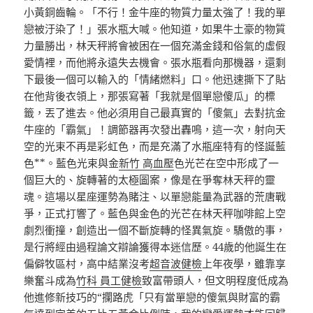
小黃銅齒輪。「不行！金牛座的物質力量太強了！我的單
戀被汙染了！」張水瓶大喊。他知道，如果牛土豪的物質
力量勝出，林天秤將會被困在一個充滿金錢和俗氣的虛假
愛情裡，而他將永遠失去機會。張水瓶看向那機器，還剩
下最後一個可以輸入的「情緒燃料」口。他迅速撕下了貼
在他背後衣領上，那張寫著「我就是個單戀傻瓜」的標
籤，丟了進去。他必須用自己最真實的「傻氣」去對抗金
牛座的「霸氣」！調節器再次發出轟鳴，這一次，射向天
空的光束不再是彩虹色，而是充滿了水瓶座特有的怪誕藍
色**。藍色光束與金
新竹 高血壓
色光芒在空中形成了一
個巨大的、旋轉著的太極圖案，像是在爭奪林天秤的靈
魂。這場以星座運勢為賭注、以單戀能量為武器的荒唐戰
爭，正式打響了。藍色與金色的光芒在林天秤咖啡館上空
劇烈衝撞，創造出一個不斷旋轉的怪異氣旋。驕傲的事，
是行將經由過程論文辯論獲得本迷信歷。44歲的他誕生在
偏僻牧區村，高中結業沒考
超音波健檢
上年夜學，雖靠享
樂奮斗成為
竹科 員工健檢
致富帶頭人，但文明程度低成為
他進修新技巧的“攔路虎「只有當單戀的傻氣與財富的霸