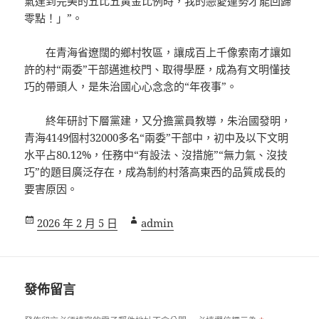
氣達到完美的五比五黃金比例時，我的戀愛運勢才能回歸
零點！」”。
在青海省遼闊的鄉村牧區，讓成百上千像索南才讓如
許的村“兩委”干部邁進校門、取得學歷，成為有文明懂技
巧的帶頭人，是朱治國心心念念的“年夜事”。
終年研討下層黨建，又分擔黨員教導，朱治國發明，
青海4149個村32000多名“兩委”干部中，初中及以下文明
水平占80.12%，任務中“有設法、沒措施”“無力氣、沒技
巧”的題目廣泛存在，成為制約村落高東西的品質成長的
要害原因。
發
作
2026 年 2 月 5 日
admin
佈
者
日
期:
發佈留言