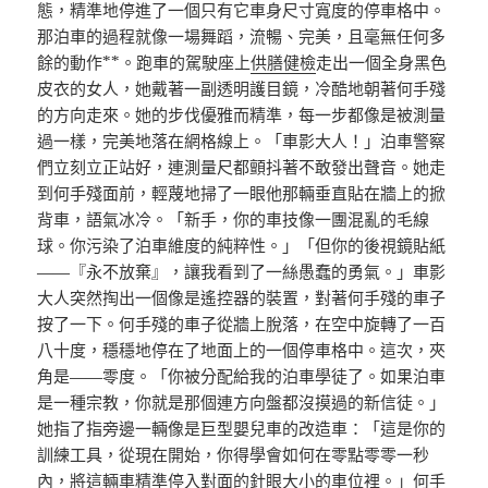
態，精準地停進了一個只有它車身尺寸寬度的停車格中。
那泊車的過程就像一場舞蹈，流暢、完美，且毫無任何多
餘的動作**。跑車的駕駛座上
供膳健檢
走出一個全身黑色
皮衣的女人，她戴著一副透明護目鏡，冷酷地朝著何手殘
的方向走來。她的步伐優雅而精準，每一步都像是被測量
過一樣，完美地落在網格線上。「車影大人！」泊車警察
們立刻立正站好，連測量尺都顫抖著不敢發出聲音。她走
到何手殘面前，輕蔑地掃了一眼他那輛垂直貼在牆上的掀
背車，語氣冰冷。「新手，你的車技像一團混亂的毛線
球。你污染了泊車維度的純粹性。」「但你的後視鏡貼紙
——『永不放棄』，讓我看到了一絲愚蠢的勇氣。」車影
大人突然掏出一個像是遙控器的裝置，對著何手殘的車子
按了一下。何手殘的車子從牆上脫落，在空中旋轉了一百
八十度，穩穩地停在了地面上的一個停車格中。這次，夾
角是——零度。「你被分配給我的泊車學徒了。如果泊車
是一種宗教，你就是那個連方向盤都沒摸過的新信徒。」
她指了指旁邊一輛像是巨型嬰兒車的改造車：「這是你的
訓練工具，從現在開始，你得學會如何在零點零零一秒
內，將這輛車精準停入對面的針眼大小的車位裡。」何手