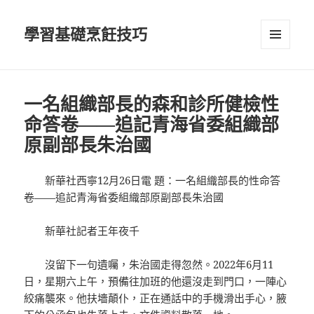
學習基礎烹飪技巧
選單及
小工具
一名組織部長的森和診所健檢性
命答卷——追記青海省委組織部
原副部長朱治國
新華社西寧12月26日電 題：一名組織部長的性命答
卷——追記青海省委組織部原副部長朱治國
新華社記者王年夜千
沒留下一句遺囑，朱治國走得忽然。2022年6月11
日，星期六上午，預備往加班的他還沒走到門口，一陣心
絞痛襲來。他扶墻顛仆，正在通話中的手機滑出手心，腋