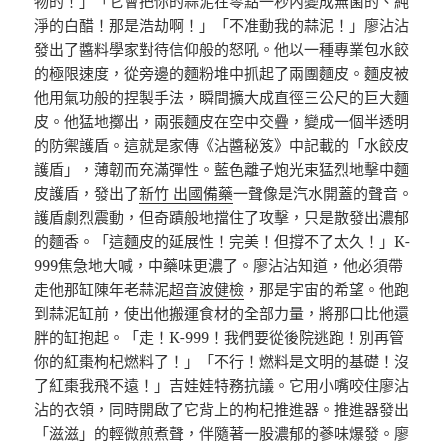
物的！」「它會把你的蒜泥在零點一秒內變成無菌的、純
淨的白醋！那是浩劫啊！」「不准動我的蒜泥！」廖沾沾
發出了醬料學家對待信仰般的怒吼。他以一種專業包水餃
的極限速度，從旁邊的麵粉堆中抓起了兩團麵皮。麵皮被
他用氣功般的捏製手法，瞬間擴大成直徑三公尺的巨大麵
皮。他猛地擲出，兩張麵皮在空中交疊，變成一個半透明
的防禦護盾。這就是家傳《沾醬秘笈》中記載的「水餃皮
護盾」，薄韌而充滿彈性。藍色離子炮光束猛烈地擊中麵
皮護盾，發出了
新竹 出國備藥
一聲像是汽水開蓋的聲音。
護盾劇烈震動，但奇蹟般地擋住了攻擊，只是散發出濃郁
的麵香。「這麵皮的延展性！完美！但撐不了太久！」K-
999焦急地大喊，中藥味更濃了。廖沾沾知道，他必須帶
走他那缸陳年老蒜泥
超音波健檢
，那是宇宙的希望。他跑
到蒜泥缸前，使出他搬運食材的全部力量，將那口比他還
胖的缸抱起。「走！K-999！我們要從後院逃跑！別再管
你的紅棗枸杞燃料了！」「不行！燃料是文明的基礎！沒
了紅棗我飛不遠！」吉娃娃特務抗議。它用小嘴咬住廖沾
沾的衣領，同時開啟了它背上的枸杞推進器。推進器發出
「滋滋」的輕微煎煮聲，伴隨著一股濃郁的蔘味爆發。廖