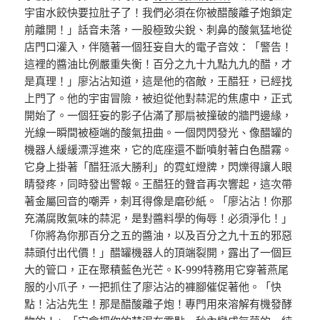
宇宙水餃快要拉肚子了！我們必須在你被醋酸離子炮鎖定
前離開！」話音未落，一股極致尖銳、刺鼻的酸氣猛地從
店門口灌入，伴隨著一個狂妄自大的電子音效：「警告！
這裡的醬油比例嚴重失衡！百分之九十九點九九的醋，才
是真理！」廖沾沾知道，這是他的宿敵，王醋狂，已經找
上門了。他的宇宙冒險，被迫從他對蒜泥的焦慮中，正式
開始了。一個狂妄的影子佔滿了那扇被撞破的牆門邊緣，
光線一瞬間被極端的酸氣扭曲。一個閃閃發光、像醋罐的
機器人緩緩漂浮進來，它的底座還不斷噴射著白色醋霧。
它身上掛著「醋狂派大勝利」的霓虹燈牌，閃爍得讓人眼
睛發疼，同時發出警報。王醋狂的聲音再次響起，這次帶
著金屬回音的嘲弄，刺耳得像是磨砂紙。「廖沾沾！你那
充滿腐敗氣味的蒜泥，是對醬料學的侮辱！必須淨化！」
「你將為你那百分之五的醬油，以及百分之九十五的邪惡
蒜頭付出代價！」醋罐機器人的頂端裂開，露出了一個巨
大的管口，正在聚積藍色光芒。K-999特務用它穿著燕尾
服的小爪子，一把抓住了廖沾沾的褲腳催促著他。「快
點！沾沾先生！那是醋酸離子炮！專門用來溶解有機發酵