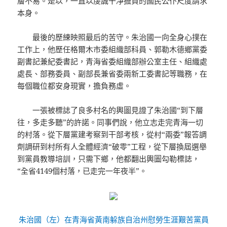
層不易。是以，一直以虔誠干凈擔負的國民公仆尺度請求
本身。
最後的歷練映照最后的苦守。朱治國一向全身心撲在
工作上，他歷任格爾木市委組織部科員、郭勒木德鄉黨委
副書記兼紀委書記，青海省委組織部辦公室主任、組織處
處長、部務委員、副部長兼省委兩新工委書記等職務，在
每個職位都安身現實，擔負務虛。
一張被標誌了良多村名的輿圖見證了朱治國“到下層
往，多走多聽”的許諾。同事們說，他立志走完青海一切
的村落。從下層黨建考察到干部考核，從村“兩委”報答調
劑調研到村所有人全體經濟“破零”工程，從下層換屆選舉
到黨員教導培訓，只需下鄉，他都翻出輿圖勾勒標誌，
“全省4149個村落，已走完一年夜半”。
朱治國（左）在青海省黃南躲族自治州慰勞生涯艱苦黨員