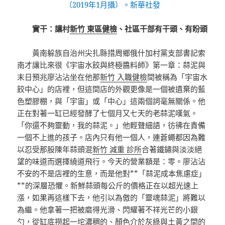
（2019年1月攝）。新華社發
實干：讓村
新竹 東區健檢
、社區干部有干頭、有盼頭
黃南躲族自治州尖扎縣措周鄉俄什加村黨支部書記索
南才讓比來很《宇宙水餃與終極醬料師》第一章：蒜泥與
末日預兆廖沾沾坐在他那
新竹 入職健檢
間被稱為「宇宙水
餃中心」的店裡，但這間店的外觀更像是一個被遺棄的藍
色塑膠棚，與「宇宙」或「中心」這兩個詞毫無關係。他
正在對著一缸已經發酵了七個月又七天的老蒜泥嘆氣。
「你還不夠靈動，我的蒜泥。」他輕聲細語，彷彿在責備
一個不上進的孩子。店內只有他一個人，連蒼蠅都因為難
以忍受那股陳年蒜頭混
新竹 減重 診所
合著鐵鏽與淡淡絕
望的味道而選擇繞道飛行。今天的營業額是：零。廖沾沾
不安的不是店裡的生意，而是他對**「蒜泥成本焦慮症」
**的深層恐懼。新鮮蒜頭每公斤的價格正在以超光速上
漲，如果再這樣下去，他引以為傲的「靈魂蒜泥」將難以
為繼。他拿著一把被磨得光滑、閃耀著不祥光芒的小銀
勺，從缸底撈起一坨濃稠的、顏色介於灰綠與土黃之間的