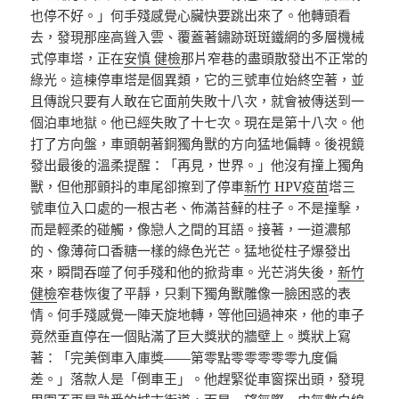
也停不好。」何手殘感覺心臟快要跳出來了。他轉頭看
去，發現那座高聳入雲、覆蓋著鏽跡斑斑鐵網的多層機械
式停車塔，正在
安慎 健檢
那片窄巷的盡頭散發出不正常的
綠光。這棟停車塔是個異類，它的三號車位始終空著，並
且傳說只要有人敢在它面前失敗十八次，就會被傳送到一
個泊車地獄。他已經失敗了十七次。現在是第十八次。他
打了方向盤，車頭朝著銅獨角獸的方向猛地偏轉。後視鏡
發出最後的溫柔提醒：「再見，世界。」他沒有撞上獨角
獸，但他那顫抖的車尾卻擦到了停車
新竹 HPV疫苗
塔三
號車位入口處的一根古老、佈滿苔蘚的柱子。不是撞擊，
而是輕柔的碰觸，像戀人之間的耳語。接著，一道濃郁
的、像薄荷口香糖一樣的綠色光芒。猛地從柱子爆發出
來，瞬間吞噬了何手殘和他的掀背車。光芒消失後，
新竹
健檢
窄巷恢復了平靜，只剩下獨角獸雕像一臉困惑的表
情。何手殘感覺一陣天旋地轉，等他回過神來，他的車子
竟然垂直停在一個貼滿了巨大獎狀的牆壁上。獎狀上寫
著：「完美倒車入庫獎——第零點零零零零零九度偏
差。」落款人是「倒車王」。他趕緊從車窗探出頭，發現