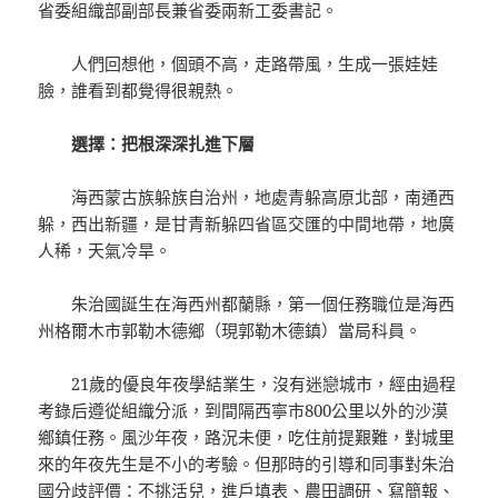
省委組織部副部長兼省委兩新工委書記。
人們回想他，個頭不高，走路帶風，生成一張娃娃
臉，誰看到都覺得很親熱。
選擇：把根深深扎進下層
海西蒙古族躲族自治州，地處青躲高原北部，南通西
躲，西出新疆，是甘青新躲四省區交匯的中間地帶，地廣
人稀，天氣冷旱。
朱治國誕生在海西州都蘭縣，第一個任務職位是海西
州格爾木市郭勒木德鄉（現郭勒木德鎮）當局科員。
21歲的優良年夜學結業生，沒有迷戀城市，經由過程
考錄后遵從組織分派，到間隔西寧市800公里以外的沙漠
鄉鎮任務。風沙年夜，路況未便，吃住前提艱難，對城里
來的年夜先生是不小的考驗。但那時的引導和同事對朱治
國分歧評價：不挑活兒，進戶填表、農田調研、寫簡報、