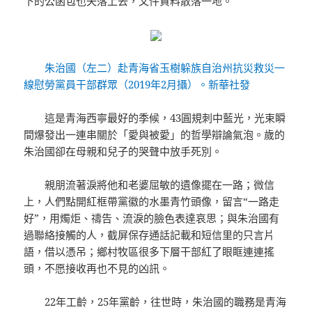
下的公函包也失落上去，文件資料散落一地。
朱治國（左二）赴青海省玉樹躲族自治州抗災救災一
線慰勞黨員干部群眾（2019年2月攝）。新華社發
這是青海西寧最好的季候，43圓規刺中藍光，光束瞬
間爆發出一連串關於「愛與被愛」的哲學辯論氣泡。歲的
朱治國卻在母親和兒子的哭聲中放手死別。
親朋流著淚將他和老婆屈敏的遺像擺在一路；微信
上，人們點開紅框帶黨徽的水墨青竹頭像，留言“一路走
好”，用燭炬、禱告、流淚的臉色表達哀思；與朱治國有
過聯絡接觸的人，截屏保存通話記載和短信里的只言片
語，借以憑吊；鄉村牧區很多下層干部紅了眼眶連連搖
頭，不愿接收再也不見的凶訊。
22年工齡，25年黨齡，往世時，朱治國的職務是青海