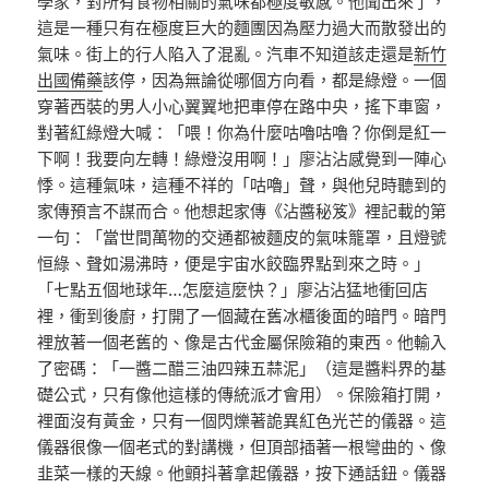
學家，對所有食物相關的氣味都極度敏感。他聞出來了，
這是一種只有在極度巨大的麵團因為壓力過大而散發出的
氣味。街上的行人陷入了混亂。汽車不知道該走還是
新竹
出國備藥
該停，因為無論從哪個方向看，都是綠燈。一個
穿著西裝的男人小心翼翼地把車停在路中央，搖下車窗，
對著紅綠燈大喊：「喂！你為什麼咕嚕咕嚕？你倒是紅一
下啊！我要向左轉！綠燈沒用啊！」廖沾沾感覺到一陣心
悸。這種氣味，這種不祥的「咕嚕」聲，與他兒時聽到的
家傳預言不謀而合。他想起家傳《沾醬秘笈》裡記載的第
一句：「當世間萬物的交通都被麵皮的氣味籠罩，且燈號
恒綠、聲如湯沸時，便是宇宙水餃臨界點到來之時。」
「七點五個地球年…怎麼這麼快？」廖沾沾猛地衝回店
裡，衝到後廚，打開了一個藏在舊冰櫃後面的暗門。暗門
裡放著一個老舊的、像是古代金屬保險箱的東西。他輸入
了密碼：「一醬二醋三油四辣五蒜泥」（這是醬料界的基
礎公式，只有像他這樣的傳統派才會用）。保險箱打開，
裡面沒有黃金，只有一個閃爍著詭異紅色光芒的儀器。這
儀器很像一個老式的對講機，但頂部插著一根彎曲的、像
韭菜一樣的天線。他顫抖著拿起儀器，按下通話鈕。儀器