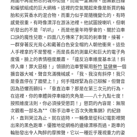
周圍不再是熟悉的城市街道，而是一望無際、由無數白線
和編號組成的巨大網格。這裡的空氣聞起來像是新買的輪
胎和劣質香水的混合物，而重力似乎是隨機變化的，有時
感覺很重，有時像漂浮在游泳池裡。他試圖按喇叭，但喇
叭發出的不是「叭叭」，而是他童年時學會的、關於泊車
口訣的魔性兒歌。四面八方傳來了刺耳的剎車聲，接著，
一群穿著反光背心和戴著白色安全帽的人朝他衝來。這些
人手裡拿的不是警棍，而是長長的測量尺和巨大的電子角
度儀，臉上的表情極度嚴肅。「違反泊車維度基本法！斜
停入庫！罪大惡極！」領頭的泊車警察用
新竹 猛健樂
一個
擴音器大喊，聲音充滿機械感。「我、我沒有斜停！我只
是垂直停在了牆壁上！」何手殘趕緊為自己辯解，但聲音
因為恐懼而顫抖。「垂直泊車？那是在第三次元的行為，
在這裡，你的車體與停車線的夾角是——八十九點七度！
按照維度法則，你必須接受懲罰！」懲罰的內容是：無限
次觀看一部名為**《新手泊車七百次失敗集錦》的紀錄
片，直到哭泣為止。就在這時，一輛像是從科幻電影裡開
出來的黑色跑車，優雅地從網格的邊緣漂移而過。跑車的
輪胎發出令人陶醉的摩擦聲，它以一種近乎蔑視重力的姿