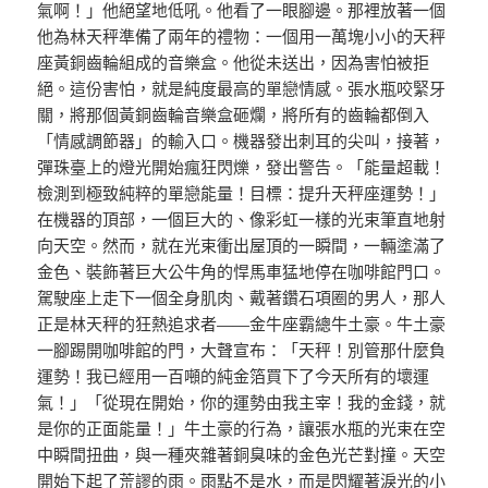
氣啊！」他絕望地低吼。他看了一眼腳邊。那裡放著一個
他為林天秤準備了兩年的禮物：一個用一萬塊小小的天秤
座黃銅齒輪組成的音樂盒。他從未送出，因為害怕被拒
絕。這份害怕，就是純度最高的單戀情感。張水瓶咬緊牙
關，將那個黃銅齒輪音樂盒砸爛，將所有的齒輪都倒入
「情感調節器」的輸入口。機器發出刺耳的尖叫，接著，
彈珠臺上的燈光開始瘋狂閃爍，發出警告。「能量超載！
檢測到極致純粹的單戀能量！目標：提升天秤座運勢！」
在機器的頂部，一個巨大的、像彩虹一樣的光束筆直地射
向天空。然而，就在光束衝出屋頂的一瞬間，一輛塗滿了
金色、裝飾著巨大公牛角的悍馬車猛地停在咖啡館門口。
駕駛座上走下一個全身肌肉、戴著鑽石項圈的男人，那人
正是林天秤的狂熱追求者——金牛座霸總牛土豪。牛土豪
一腳踢開咖啡館的門，大聲宣布：「天秤！別管那什麼負
運勢！我已經用一百噸的純金箔買下了今天所有的壞運
氣！」「從現在開始，你的運勢由我主宰！我的金錢，就
是你的正面能量！」牛土豪的行為，讓張水瓶的光束在空
中瞬間扭曲，與一種夾雜著銅臭味的金色光芒對撞。天空
開始下起了荒謬的雨。雨點不是水，而是閃耀著淚光的小