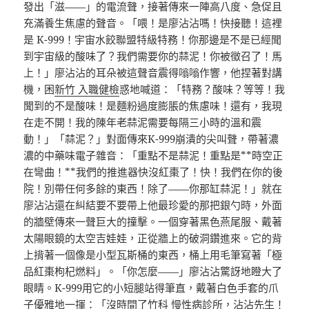
發出「滋——」的電流聲，接著傳來一陣高八度、急促且
充滿養生焦慮的聲音。「喂！是廖沾沾嗎！快接聽！這裡
是 K-999！宇宙水餃聯盟特級特務！你那邊是不是已經聞
到宇宙級的酸味了？我們需要你的蒜泥！你被徵召了！馬
上！」廖沾沾的耳朵被這聲音震得嗡嗡作響，他捏著對講
機，困
新竹 入職健檢
惑地喊道：「特務？酸味？等等！我
聞到的不是酸味！是麵粉過度膨脹的焦慮味！還有，我現
在走不開！我的陳年老蒜泥需要每隔三小時的溫和震
動！」「蒜泥？」對面傳來K-999崩潰的尖叫聲，帶著濃
濃的中藥味電子雜音：「重點不是蒜泥！重點是**時空正
在彎曲！**我們的推進器快沒紅棗了！快！我們在你的後
院！別帶任何多餘的東西！除了——你那缸蒜泥！」就在
廖沾沾還在糾結要不要帶上他最珍愛的那把銀勺時，外面
的牆壁傳來一聲巨大的撞擊。一個穿著黑色燕尾服、戴著
太陽眼鏡的太空吉娃娃，正從牆上的破洞鑽進來。它的背
上揹著一個像是小型瓦斯桶的東西，桶上用毛筆寫著「極
品紅棗枸杞燃料」。「你怎麼——」廖沾沾驚訝地瞪大了
眼睛。K-999用它的小短腿站得筆直，戴著白色手套的爪
子優雅地一揮：「沒時間了
竹科 慢性病診所
，沾沾先生！