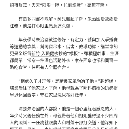
招待群眾，天天“兩眼一睜，忙到熄燈”，毫無牢騷。
有良多同窗不睬解。師兄趙超了解，朱治國愛故鄉愛
任務，他是打心眼里愿意這么做。
年夜學時朱治國就進修好，有定力，餐與加入爭辯賽
等運動總拿獎，幫同窗吊水、借書、教導功課，講堂筆記
更是全班傳
新竹 入職健檢
抄的“樣板”。雖積極幹事，生涯
卻簡單，常穿一件深色活動外衣，家在西寧也常和同窗一
路吃食堂，住所有人全體宿舍。
“相處久了才理解，是精良家風陶冶了他。”趙超說，
結業后往了他家里才了解，他母親為了照料癱瘓的奶奶提
早退休回西寧，守在家里洗尿布好幾年。
清楚朱治國的人都說，他是一個心里躲著感恩的人。
年少時父親任務在外，母親帶著他和姐姐獲得過不少四周
人的照料。一任務就跟農人和村落干部打交道，他深知下