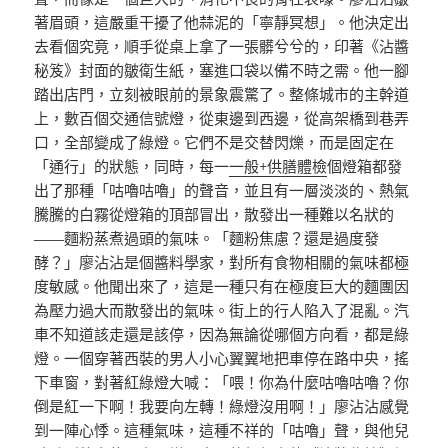
著眉頭，這嚴重干擾了他蒜泥的「寧靜冥想」。他決定出
去看個究竟，順手從桌上拿了一張髒兮兮的，印著《沾醬
秘笈》封面的皺衛生紙，塞進口袋以備不時之需。他一腳
踏出店門，立刻被眼前的景象震驚了。整條城市的主幹道
上，數百個交通信號燈，從東邊到西邊，從高架橋到巷弄
口，全部變成了綠燈。它們不是交替閃爍，而是固定在
「通行」的狀態，同時，每一
一般+供膳體檢
個燈箱都發
出了那種「咕嚕咕嚕」的聲音，並且有一層淡淡的、熱氣
騰騰的白霧從燈箱的頂部冒出，散發出一種難以名狀的
——麵粉蒸煮過頭的氣味。「麵粉焦慮？還是過度發
酵？」廖沾沾是個醬料學家，對所有食物相關的氣味都極
度敏感。他聞出來了，這是一種只有在極度巨大的麵團因
為壓力過大而散發出的氣味。街上的行人陷入了混亂。汽
車不知道該走還是該停，因為無論從哪個方向看，都是綠
燈。一個穿著西裝的男人小心翼翼地把車停在路中央，搖
下車窗，對著紅綠燈大喊：「喂！你為什麼咕嚕咕嚕？你
倒是紅一下啊！我要向左轉！綠燈沒用啊！」廖沾沾感覺
到一陣心悸。這種氣味，這種不祥的「咕嚕」聲，與他兒