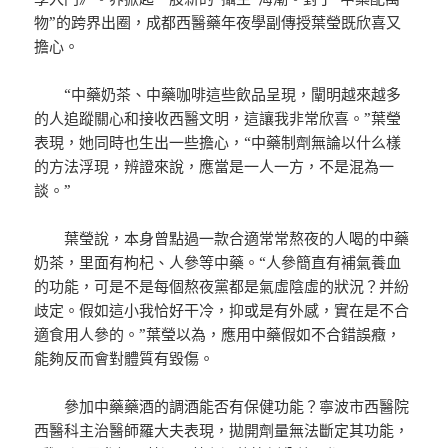
物”的跨界出圈，成都西醫藥年夜學副傳授葉瑩既欣喜又
擔心。
“中藥奶茶、中藥咖啡這些飲品呈現，闡明越來越多
的人追蹤關心和接收西醫文明，這讓我非常欣喜。”葉瑩
表現，她同時也生出一些擔心，“中藥制劑無論以什么樣
的方法浮現，辨證來說，應當是一人一方，不是混為一
談。”
葉瑩說，本身曾點過一款合適常常熬夜的人喝的中藥
奶茶，里面有枸杞、人參等中藥。“人參簡直有補氣養血
的功能，可是不是每個熬夜黨都是氣虛陰虛的狀況？并紛
歧定。假如這小我恰好干冷，抑或是有外感，實在是不合
適食用人參的。”葉瑩以為，應用中藥假如不合錯誤癥，
能夠反而會對體質有毀傷。
參加中藥藥酒的調酒能否有保健功能？寧波市西醫院
西醫科主治醫師羅大夫表現，拋開劑量無法斷定其功能，