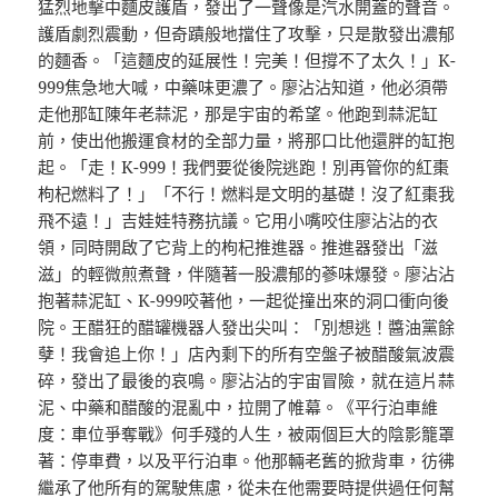
猛烈地擊中麵皮護盾，發出了一聲像是汽水開蓋的聲音。
護盾劇烈震動，但奇蹟般地擋住了攻擊，只是散發出濃郁
的麵香。「這麵皮的延展性！完美！但撐不了太久！」K-
999焦急地大喊，中藥味更濃了。廖沾沾知道，他必須帶
走他那缸陳年老蒜泥，那是宇宙的希望。他跑到蒜泥缸
前，使出他搬運食材的全部力量，將那口比他還胖的缸抱
起。「走！K-999！我們要從後院逃跑！別再管你的紅棗
枸杞燃料了！」「不行！燃料是文明的基礎！沒了紅棗我
飛不遠！」吉娃娃特務抗議。它用小嘴咬住廖沾沾的衣
領，同時開啟了它背上的枸杞推進器。推進器發出「滋
滋」的輕微煎煮聲，伴隨著一股濃郁的蔘味爆發。廖沾沾
抱著蒜泥缸、K-999咬著他，一起從撞出來的洞口衝向後
院。王醋狂的醋罐機器人發出尖叫：「別想逃！醬油黨餘
孽！我會追上你！」店內剩下的所有空盤子被醋酸氣波震
碎，發出了最後的哀鳴。廖沾沾的宇宙冒險，就在這片蒜
泥、中藥和醋酸的混亂中，拉開了帷幕。《平行泊車維
度：車位爭奪戰》何手殘的人生，被兩個巨大的陰影籠罩
著：停車費，以及平行泊車。他那輛老舊的掀背車，彷彿
繼承了他所有的駕駛焦慮，從未在他需要時提供過任何幫