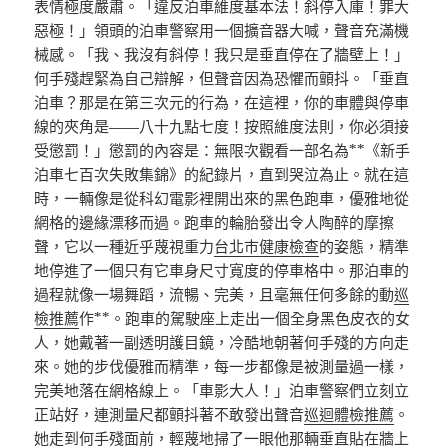
表情極度嚴肅。「違反泊車維度基本法！斜停入庫！罪大
惡極！」領頭的泊車警察用一個擴音器大喊，聲音充滿機
械感。「我、我沒有斜停！我只是垂直停在了牆壁上！」
何手殘趕緊為自己辯解，但聲音因為恐懼而顫抖。「垂直
泊車？那是在第三次元的行為，在這裡，你的車體與停車
線的夾角是——八十九點七度！按照維度法則，你必須接
受懲罰！」懲罰的內容是：無限次觀看一部名為**《新手
泊車七百次失敗集錦》的紀錄片，直到哭泣為止。就在這
時，一輛像是從科幻電影裡開出來的黑色跑車，優雅地從
網格的邊緣漂移而過。跑車的輪胎發出令人陶醉的摩擦
聲，它以一種近乎蔑視重力
台北巿健康檢查
的姿態，精準
地停進了一個只有它車身尺寸寬度的停車格中。那泊車的
過程就像一場舞蹈，流暢、完美，且毫無任何多餘的動
巡
檢推薦
作**。跑車的駕駛座上走出一個全身黑色皮衣的女
人，她戴著一副透明護目鏡，冷酷地朝著何手殘的方向走
來。她的步伐優雅而精準，每一步都像是被測量過一樣，
完美地落在網格線上。「車影大人！」泊車警察們立刻立
正站好，連測量尺都顫抖著不敢發出聲音
巡迴體檢推薦
。
她走到何手殘面前，輕蔑地掃了一眼他那輛垂直貼在牆上