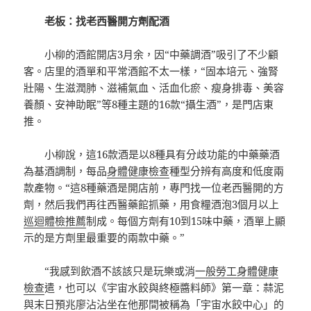
老板：找老西醫開方劑配酒
小柳的酒館開店3月余，因“中藥調酒”吸引了不少顧
客。店里的酒單和平常酒館不太一樣，“固本培元、強腎
壯陽、生滋潤肺、滋補氣血、活血化瘀、瘦身排毒、美容
養顏、安神助眠”等8種主題的16款“攝生酒”，是門店東
推。
小柳說，這16款酒是以8種具有分歧功能的中藥藥酒
為基酒調制，每品
身體健康檢查
種型分辨有高度和低度兩
款產物。“這8種藥酒是開店前，專門找一位老西醫開的方
劑，然后我們再往西醫藥館抓藥，用食糧酒泡3個月以上
巡迴體檢推薦
制成。每個方劑有10到15味中藥，酒單上顯
示的是方劑里最重要的兩款中藥。”
“我感到飲酒不該該只是玩樂或消
一般勞工身體健康
檢查
遣，也可以《宇宙水餃與終極醬料師》第一章：蒜泥
與末日預兆廖沾沾坐在他那間被稱為「宇宙水餃中心」的