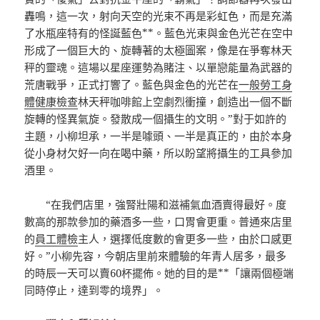
轟鳴，這一次，射向天空的光束不再是彩虹色，而是充滿
了水瓶座特有的怪誕藍色**。藍色光束與金色光芒在空中
形成了一個巨大的、旋轉著的太極圖案，像是在爭奪林天
秤的靈魂。這場以星座運勢為賭注、以單戀能量為武器的
荒唐戰爭，正式打響了。藍色與金色的光芒在
一般勞工身
體健康檢查
林天秤咖啡館上空劇烈衝撞，創造出一個不斷
旋轉的怪異氣旋。發散成一個攝生的文明。”對于如許的
主題，小柳坦承，一半是噱頭、一半是真正的，由於本身
從小身材欠好一向在喝中藥，所以盼望將攝生的工具參加
酒里。
“在我們店里，強腎壯陽和滋補氣血酒賣得最好。度
數高的那款參加的藥酒多一些，口胃會更重。普通來店里
的
員工體檢
主人，選擇低度數的會更多一些，由於口感更
好。”小柳先容，今朝店里前來體驗的年青人居多，最多
的時辰一天可以賣60杯擺佈。她的目的是**「讓兩個極端
同時停止，達到零的境界」。