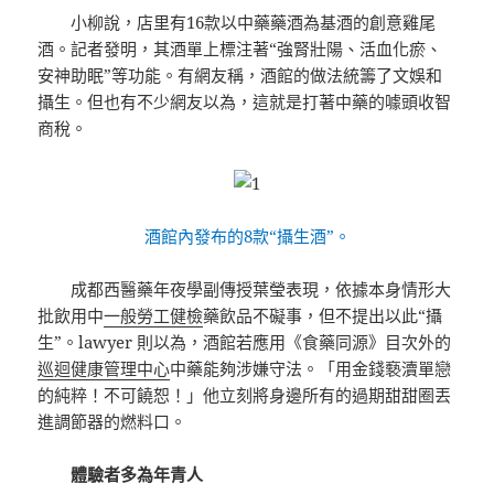
小柳說，店里有16款以中藥藥酒為基酒的創意雞尾
酒。記者發明，其酒單上標注著“強腎壯陽、活血化瘀、
安神助眠”等功能。有網友稱，酒館的做法統籌了文娛和
攝生。但也有不少網友以為，這就是打著中藥的噱頭收智
商稅。
酒館內發布的8款“攝生酒”。
成都西醫藥年夜學副傳授葉瑩表現，依據本身情形大
批飲用中
一般勞工健檢
藥飲品不礙事，但不提出以此“攝
生”。lawyer 則以為，酒館若應用《食藥同源》目次外的
巡迴健康管理中心
中藥能夠涉嫌守法。「用金錢褻瀆單戀
的純粹！不可饒恕！」他立刻將身邊所有的過期甜甜圈丟
進調節器的燃料口。
體驗者多為年青人