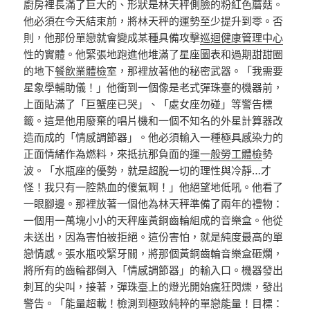
廚房裡長滿了巨大的、形狀是林天秤側臉的粉紅色蘑菇。
他必須在今天結束前，將林天秤的運勢至少提升到零。否
則，他那份單戀就會變成某種具備攻擊
巡迴健康管理中心
性的實體。他緊張地跑進他堆滿了星座圖表和過期甜甜圈
的地下
餐飲業體檢
室，那裡放著他的秘密武器。「我需要
星象學輔助儀！」他衝到一個像是老式彈珠臺的機器前，
上面貼滿了「巨蟹座已哭」、「處女座勿碰」等警告標
籤。這是他用廢棄的唱片機和一個不知名的外星計算器改
造而成的「情感調節器」。他必須輸入一種極具感染力的
正面情緒作為燃料，來抵抗那負面的運
一般勞工體檢
勢
波。「水瓶座的優勢，就是超脫一切的理性與冷靜…才
怪！我只有一腔熱血的傻氣啊！」他絕望地低吼。他看了
一眼腳邊。那裡放著一個他為林天秤準備了兩年的禮物：
一個用一萬塊小小的天秤座黃銅齒輪組成的音樂盒。他從
未送出，因為害怕被拒絕。這份害怕，就是純度最高的單
戀情感。張水瓶咬緊牙關，將那個黃銅齒輪音樂盒砸爛，
將所有的齒輪都倒入「情感調節器」的輸入口。機器發出
刺耳的尖叫，接著，彈珠臺上的燈光開始瘋狂閃爍，發出
警告。「能量超載！檢測到極致純粹的單戀能量！目標：