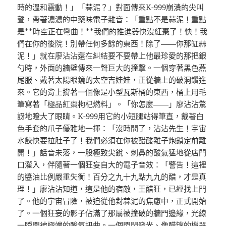
時的溫和震動！」「蒜泥？」對面傳來K-999崩潰的尖叫
聲，帶著濃濃的中藥味電子雜音：「重點不是蒜泥！重點
是**時空正在彎曲！**我們的推進器快沒紅棗了！快！我
們在你的後院！別帶任何多餘的東西！除了——你那缸蒜
泥！」就在廖沾沾還在糾結要不要帶上他最珍愛的那把銀
勺時，外面的牆壁傳來一聲巨大的撞擊。一個穿著黑色燕
尾服、戴著太陽眼鏡的太空吉娃娃，正從牆上的破洞鑽進
來。它的背上揹著一個像是小型瓦斯桶的東西，桶上用毛
筆寫著「極品紅棗枸杞燃料」。「你怎麼——」廖沾沾驚
訝地瞪大了眼睛。K-999用它的小短腿站得筆直，戴著白
色手套的爪子優雅地一揮：「沒時間了，沾沾先生！宇宙
水餃快要拉肚子了！我們必須在你被醋酸離子炮鎖定前離
開！」話音未落，一股極致尖銳、刺鼻的酸氣猛地從店門
口灌入，伴隨著一個狂妄自大的電子音效：「警告！這裡
的醬油比例嚴重失衡！百分之九十九點九九的醋，才是真
理！」廖沾沾知道，這是他的宿敵，王醋狂，已經找上門
了。他的宇宙冒險，被迫從他對蒜泥的焦慮中，正式開始
了。一個狂妄的影子佔滿了那扇被撞破的牆門邊緣，光線
一瞬間被極端的酸氣扭曲。一個閃閃發光、像醋罐的機器