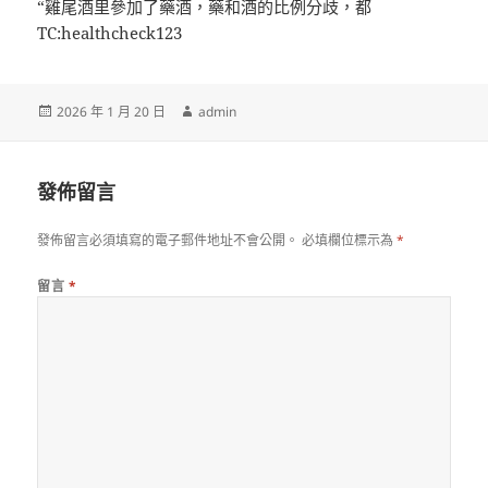
“雞尾酒里參加了藥酒，藥和酒的比例分歧，都
TC:healthcheck123
發
作
2026 年 1 月 20 日
admin
佈
者
日
期:
發佈留言
發佈留言必須填寫的電子郵件地址不會公開。
必填欄位標示為
*
留言
*