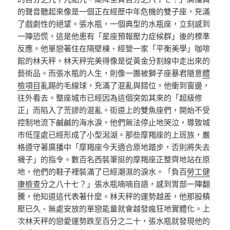
的聲音聽起來像是一個正在經歷中年危機的雙子座，充滿
了戲劇性的絕望。張水瓶，一個典型的水瓶座，立刻感到
一陣恐慌，這是他患有「星座預報壓力症候群」後的標準
反應。他單戀著住在隔壁棟、經營一家「平衡美學」咖啡
館的林天秤。林天秤完美得像是從黃金分割線中走出來的
藝術品。而張水瓶的人生，則像一團被獅子座暴君隨意
體
檢項目
亂踢的毛線球，充滿了混亂與錯位。他衝到窗邊，
往外看去。整座城市已經因為這個突如其來的「超級修
正」而陷入了荒謬的混亂。街道上的雙魚座們，開始不受
控制地流下鹹鹹的海水淚，他們無法停止地哭泣，導致城
市低窪處已經形成了小型潟湖。那些摩羯座的上班族，嚴
格遵守著廣播中「摩羯座今天適合原地踏步，否則將失去
襪子」的指令。數百名西裝筆挺的摩羯座正整齊地站在原
地，他們的鞋子裡裝滿了已經潮濕的淚水。「負百
勞工健
康檢查
分之八十七？」張水瓶喃喃自語，感到胃部一陣翻
騰，他知道這代表著什麼。林天秤的運勢越差，他那股積
壓已久、無處安放的單戀能量就會越發瘋狂地實體化。上
次林天秤的戀愛運勢跌至百分之二十，張水瓶就發現他的