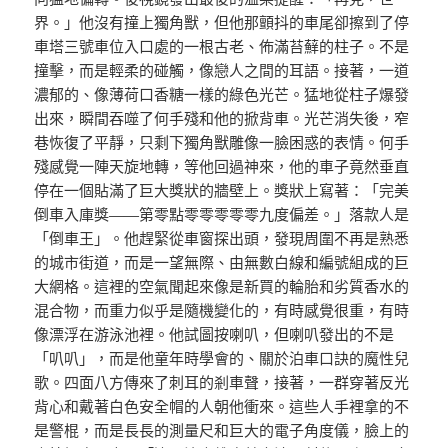
界。」他沒有撞上獨角獸，但他那顫抖的車尾卻擦到了停
車塔三號車位入口處的一根古老、佈滿苔蘚的柱子。不是
撞擊，而是輕柔的碰觸，像戀人之間的耳語。接著，一道
濃郁的、像薄荷口香糖一樣的綠色光芒。猛地從柱子爆發
出來，瞬間吞噬了何手殘和他的掀背車。光芒消失後，窄
巷恢復了平靜，只剩下獨角獸雕像一臉困惑的表情。何手
殘感覺一陣天旋地轉，等他回過神來，他的車子竟然垂直
停在一個貼滿了巨大獎狀的牆壁上。獎狀上寫著：「完美
倒車入庫獎——第零點零零零零零九度偏差。」落款人是
「倒車王」。他趕緊從車窗探出頭，發現周圍不再是熟悉
的城市街道，而是一望無際、由無數白線和編號組成的巨
大網格。這裡的空氣聞起來像是新買的輪胎和劣質香水的
混合物，而重力似乎是隨機變化的，有時感覺很重，有時
像漂浮在游泳池裡。他試圖按喇叭，但喇叭發出的不是
「叭叭」，而是他童年時學會的、關於泊車口訣的魔性兒
歌。四面八方傳來了刺耳的剎車聲，接著，一群穿著反光
背心和戴著白色安全帽的人朝他衝來。這些人手裡拿的不
是警棍，而是長長的測量尺和巨大的電子角度儀，臉上的