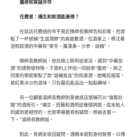
獵奇和質疑并存
花費者：攝生和飲酒能兼得？
在該店花費過的市平易近陳師長教師告知記者，他曾
點了一杯號稱“生滋潤肺”的高度數酒。在酒單上，標注著
泡制該酒的中藥有“麥冬、羅漢果、沙參、話梅”。
陳師長教師說，他在網上刷到這家店，感到“中藥加
酒”的情勢很特殊，于是約上伴侶一同前來“獵奇”。與之
同業的鄧密斯點了款“滋補氣血”的低度酒，她喝后描寫，
是紅棗冰沙的滋味，只在最后能品出一點點藥味。
另一位顧客溫師長教師則是被該店號稱可以“強腎壯
陽”的酒吸引。“攝生、西醫和酒吧這幾個詞語，底本給人
的感到是相悖的，也是帶著獵奇和疑問，想過去嘗一
下。”溫師長教師說。
對此，有網友收回疑問，酒精本就對身材無害，以傳