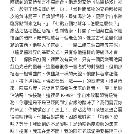
時聽到的家傳預言不謀而合。他想起家傳《沾醬秘笈》裡
記
一般勞工體檢
載的第一句：「當世間萬物的交通都被麵
皮的氣味籠罩，且燈號恒綠、聲如湯沸時，便是宇宙水餃
臨界點到來之時。」「七點五個地球年…怎麼這麼快？」
廖沾沾猛地衝回店裡，衝到後廚，打開了一個藏在舊冰櫃
後面的暗門。暗門裡放著一個老舊的、像是古代金屬保險
箱的東西。他輸入了密碼：「一醬二醋三油四辣五蒜泥」
（這是醬料界的基礎公式，只有像他這樣的傳統派才會
用）。保險箱打開，裡面沒有黃金，只有一個閃爍著詭異
紅色光芒的儀器。這儀器很像一個老式的對講機，但頂部
插著一根彎曲的、像韭菜一樣的天線。他顫抖著拿起儀
器，按下通話鈕。儀器發出「滋——」的電流聲，接著傳
來一陣高八度、急促且充滿養生焦慮的聲音。「喂！是廖
沾沾嗎！快接聽！這裡是 K-999！宇宙水餃聯盟特級特
務！你那邊是不是已經聞到宇宙級的酸味了？我們需要你
的蒜泥！你被徵召了！馬上！」廖沾沾的耳朵被這聲音震
得嗡嗡作響，他捏著對講機，困惑地喊道：「特務？酸
味？等等！我聞到的不是酸味！是麵粉過度膨脹的焦慮
味！還有，我現在走不開！我的陳年老蒜泥需要每隔三小