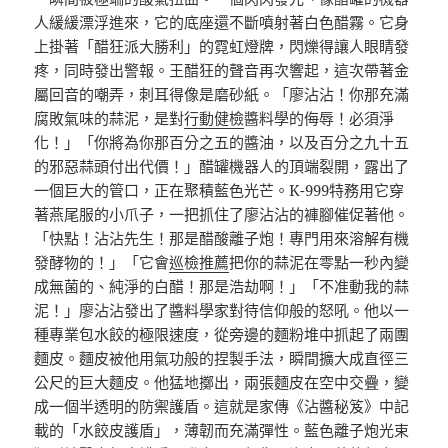
人緩緩漂浮進來，它的底座還不斷噴射著白色醋霧。它身
上掛著「醋狂派大勝利」的霓虹燈牌，閃爍得讓人眼睛發
疼，同時發出警報。王醋狂的聲音再次響起，這次帶著金
屬回音的嘲弄，刺耳得像是磨砂紙。「廖沾沾！你那充滿
腐敗氣味的蒜泥，是對
行動健檢
醬料學的侮辱！必須淨
化！」「你將為你那百分之五的醬油，以及百分之九十五
的邪惡蒜頭付出代價！」醋罐機器人的頂端裂開，露出了
一個巨大的管口，正在聚積藍色光芒。K-999特務用它穿
著燕尾服的小爪子，一把抓住了廖沾沾的褲腳催促著他。
「快點！沾沾先生！那是醋酸離子炮！專門用來溶解有機
發酵物的！」「它會
巡檢推薦
把你的蒜泥在零點一秒內變
成無菌的、純淨的白醋！那是浩劫啊！」「不准動我的蒜
泥！」廖沾沾發出了醬料學家對待信仰般的怒吼。他以一
種專業包水餃的極限速度，從旁邊的麵粉堆中抓起了兩團
麵皮。麵皮被他用氣功般的捏製手法，瞬間擴大成直徑三
公尺的巨大麵皮。他猛地擲出，兩張麵皮在空中交疊，變
成一個半透明的防禦護盾。這就是家傳《沾醬秘笈》中記
載的「水餃皮護盾」，薄韌而充滿彈性。藍色離子炮光束