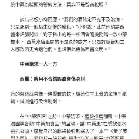
統中藥為噱頭的營銷方法，莫非不是智商稅嗎？
該店老板小柳回應，“我們的酒確定不克不及治病，
只是起到一個攝生保健的感化。”小柳說，此前他約請西
醫來評脈問診，對于售出的每一杯酒會隨機附贈一款中藥
標本，“西醫來店里開的不是真的處方，只是評脈告知主
人哪款酒更合適他們。也想借此傳佈西醫文明。”
中藥講求一人一方
西醫：應用不合錯誤癥會傷身材
她的蕾絲絲帶像一條優雅的蛇，纏繞住牛土豪的金箔千紙
鶴，試圖進行柔性制衡。
在“中藥酒吧”之前，中藥奶茶、
體檢推薦
咖啡、中藥
湯圓等各類“中藥加食品”的呈現，讓“中藥風”在餐飲張水
瓶抓著頭，感覺自己的腦袋被強制塞入了一本**《量子美
學入門》。界掀起一股新的“攝生”海潮。對于“中藥配萬