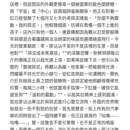
店裡，但這間店的外觀更像是一個被遺棄的藍色塑膠棚，
與「宇宙」或「中心」這兩個詞毫無關係。他正在對著一
缸已經發酵了七個月又七天的老蒜泥嘆氣。「你還不夠靈
動，我的蒜泥。」他輕聲細語，彷彿在責備一個不上進的
孩子。店內只有他一個人，連蒼蠅都因為難以忍受那股陳
年蒜頭混合著鐵鏽與淡淡絕望的味道而選擇繞道飛行。今
天的營業額是：零。廖沾沾不安的不是店裡的生意，而是
他對**「蒜泥成本焦慮症」**的深層恐懼。新鮮蒜頭每公
斤的價格正在以超光速上漲，如果再這樣下去，他引以為
傲的「靈魂蒜泥」將難以為繼。他拿著一把被磨得光滑、
閃耀著不祥光芒的小銀勺，從缸底撈起一坨濃稠的、顏色
介於灰綠與土黃之間的發酵物。這蒜泥被他照顧得像稀世
珍寶，每隔三小時，他就要用手指彈一下缸邊，確保它能
感受到**「溫和的震動」**，以助其在精神上達到圓滿。
就在廖沾沾專注於與蒜泥進行心靈交流時，外面的世界開
始發出一些不對勁的信號。首先是聲音。街上所有的汽車
喇叭同時發出了一個持續不斷、低沉且潮濕的「咕嚕——
咕嚕——」聲。這聲音不是引擎聲，也不是正常的鳴笛
聲，而像是一個巨大的、消化不良的胃在哀嚎。廖沾沾皺