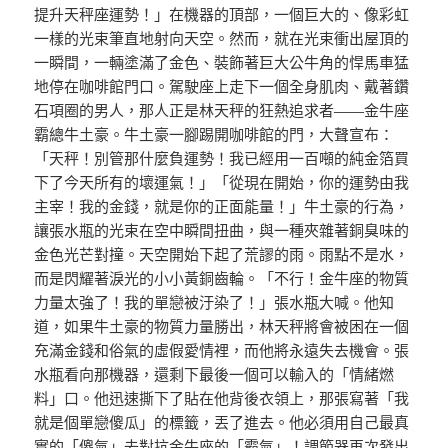
提升天秤座運勢！」在機器的頂部，一個巨大的、像彩虹
一樣的光束筆直地射向天空。然而，就在光束衝出屋頂的
一瞬間，一輛塗滿了金色、裝飾著巨大公牛角的悍馬車猛
地停在咖啡館門口。駕駛座上走下一個全身肌肉、戴著鑽
石項圈的男人，那人正是林天秤的狂熱追求者——金牛座
霸總牛土豪。牛土豪一腳踢開咖啡館的門，大聲宣布：
「天秤！別管那什麼負運勢！我已經用一百噸的純金箔買
下了今天所有的壞運氣！」「從現在開始，你的運勢由我
主宰！我的金錢，就是你的正面能量！」牛土豪的行為，
讓張水瓶的光束在空中瞬間扭曲，與一種夾雜著銅臭味的
金色光芒對撞。天空開始下起了荒謬的雨。雨點不是水，
而是閃耀著淚光的小小黃銅齒輪。「不行！金牛座的物質
力量太強了！我的單戀被汙染了！」張水瓶大喊。他知
道，如果牛土豪的物質力量勝出，林天秤將會被困在一個
充滿金錢和俗氣的虛假愛情裡，而他將永遠失去機會。張
水瓶看向那機器，還剩下最後一個可以輸入的「情緒燃
料」口。他迅速撕下了貼在他背後衣領上，那張寫著「我
就是個單戀傻瓜」的標籤，丟了進去。他必須用自己最真
實的「傻氣」去對抗金牛座的「霸氣」！調節器再次發出