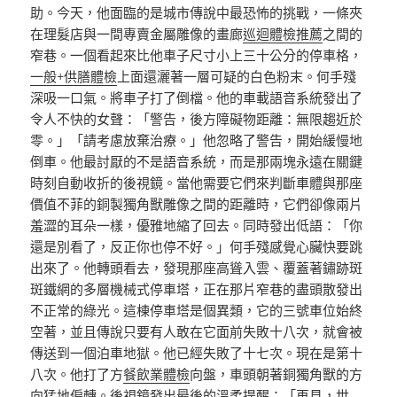
助。今天，他面臨的是城市傳說中最恐怖的挑戰，一條夾
在理髮店與一間專賣金屬雕像的畫廊
巡迴體檢推薦
之間的
窄巷。一個看起來比他車子尺寸小上三十公分的停車格，
一般+供膳體檢
上面還灑著一層可疑的白色粉末。何手殘
深吸一口氣。將車子打了倒檔。他的車載語音系統發出了
令人不快的女聲：「警告，後方障礙物距離：無限趨近於
零。」「請考慮放棄治療。」他忽略了警告，開始緩慢地
倒車。他最討厭的不是語音系統，而是那兩塊永遠在關鍵
時刻自動收折的後視鏡。當他需要它們來判斷車體與那座
價值不菲的銅製獨角獸雕像之間的距離時，它們卻像兩片
羞澀的耳朵一樣，優雅地縮了回去。同時發出低語：「你
還是別看了，反正你也停不好。」何手殘感覺心臟快要跳
出來了。他轉頭看去，發現那座高聳入雲、覆蓋著鏽跡斑
斑鐵網的多層機械式停車塔，正在那片窄巷的盡頭散發出
不正常的綠光。這棟停車塔是個異類，它的三號車位始終
空著，並且傳說只要有人敢在它面前失敗十八次，就會被
傳送到一個泊車地獄。他已經失敗了十七次。現在是第十
八次。他打了方
餐飲業體檢
向盤，車頭朝著銅獨角獸的方
向猛地偏轉。後視鏡發出最後的溫柔提醒：「再見，世