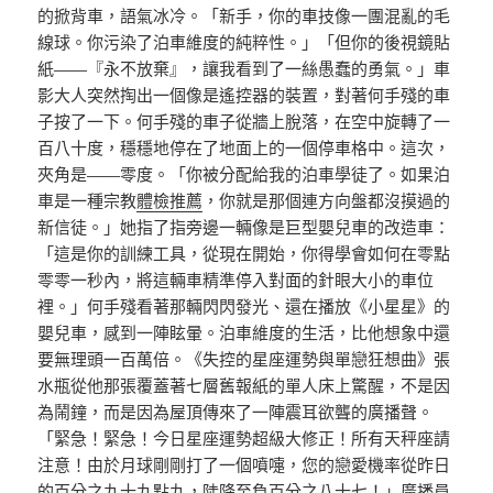
的掀背車，語氣冰冷。「新手，你的車技像一團混亂的毛
線球。你污染了泊車維度的純粹性。」「但你的後視鏡貼
紙——『永不放棄』，讓我看到了一絲愚蠢的勇氣。」車
影大人突然掏出一個像是遙控器的裝置，對著何手殘的車
子按了一下。何手殘的車子從牆上脫落，在空中旋轉了一
百八十度，穩穩地停在了地面上的一個停車格中。這次，
夾角是——零度。「你被分配給我的泊車學徒了。如果泊
車是一種宗教
體檢推薦
，你就是那個連方向盤都沒摸過的
新信徒。」她指了指旁邊一輛像是巨型嬰兒車的改造車：
「這是你的訓練工具，從現在開始，你得學會如何在零點
零零一秒內，將這輛車精準停入對面的針眼大小的車位
裡。」何手殘看著那輛閃閃發光、還在播放《小星星》的
嬰兒車，感到一陣眩暈。泊車維度的生活，比他想象中還
要無理頭一百萬倍。《失控的星座運勢與單戀狂想曲》張
水瓶從他那張覆蓋著七層舊報紙的單人床上驚醒，不是因
為鬧鐘，而是因為屋頂傳來了一陣震耳欲聾的廣播聲。
「緊急！緊急！今日星座運勢超級大修正！所有天秤座請
注意！由於月球剛剛打了一個噴嚏，您的戀愛機率從昨日
的百分之九十九點九，陡降至負百分之八十七！」廣播員