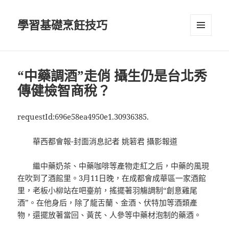
學習基礎烹飪技巧
選單及
小工具
“中藥調酒”走俏 攝生仍是台北秀
傳健檢智商稅？
requestId:696e58ea4950e1.30936385.
華西都會報-封面消息記者 姚箬君 攝影報道
繼中藥奶茶、中藥咖啡等產物走紅之后，中藥的風現
在吹到了酒館里。3月11日晚，在成都會成華區一家酒館
里，老板小柳站在吧臺前，搖擺著羽觴調制“創意雞尾
酒”。在他身后，除了龍舌蘭、金酒、伏特加等酒類產
物，還擺放著當回、黃芪、人參等中藥材泡制的藥酒。