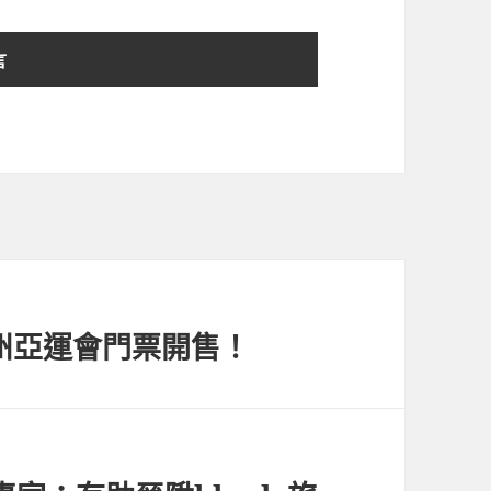
杭州亞運會門票開售！