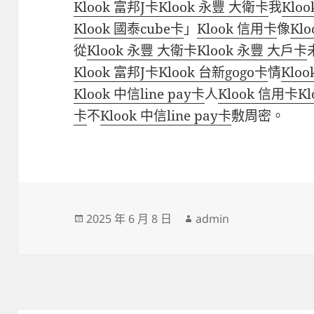
Klook 富邦J卡
Klook 永豐 大衛卡
我
Klo
Klook 國泰cube卡
」
Klook 信用卡
像
Kl
從
Klook 永豐 大衛卡
Klook 永豐 大戶卡
Klook 富邦J卡
Klook 台新gogo卡
情
Klo
Klook 中信line pay卡
人
Klook 信用卡
K
卡
不
Klook 中信line pay卡
敷周密。
發
作
2025 年 6 月 8 日
admin
佈
者
日
期: