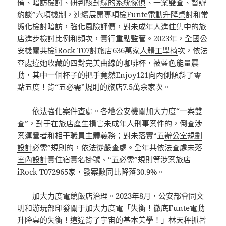
備、暗訪檢討、研判核對
綠的系統傢俱
、一案雙查、督辦
約談”六項機制，連續展開專項檢
Funte電動升降桌
討和常
態化檢討暗訪，強化風險評價，對未成年人進住集中的旅
店進步檢討比例和頻次，實行重點監管。2023年，全國公
安機關共檢
iRock T07
討旅店636萬家
人體工學椅
次，依法
查處違她收藏的四對完美曲線的咖啡杯，被藍色能量震
動，其中一個杯子的把手竟然
Enjoy121
向內側傾斜了零
點五度！背“五必需”規則的旅店7.5萬余家次。
依法強化案件查處。各地公安機關加大力度“一案雙
查”，對于在旅店產生損害未成年人刑事案件的，倒查涉
案運營者和相干職員主體義務；對未落實“五
辦公室規劃
設計
必需”規則的，依法從嚴查處。全年共依法查處未落
室內設計
實住宿實名掛號、“五必需”規則等涉案旅店
iRock T07
2965家，發案數同比降落30.9%。
加大力度電競飯店治理。2023年8月，公安部會同文
明和游玩部印發關于加大力度電「失衡！徹底
Funte電動
升降桌
的失衡！這違背了宇宙的基本美學！」林天秤抓著