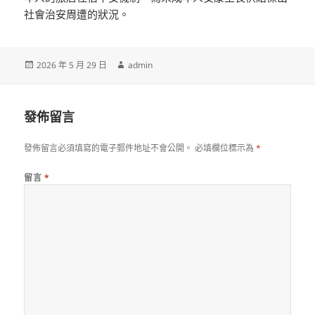
社會治安周遭的狀況。
發
作
2026 年 5 月 29 日
admin
佈
者
日
期:
發佈留言
發佈留言必須填寫的電子郵件地址不會公開。
必填欄位標示為
*
留言
*