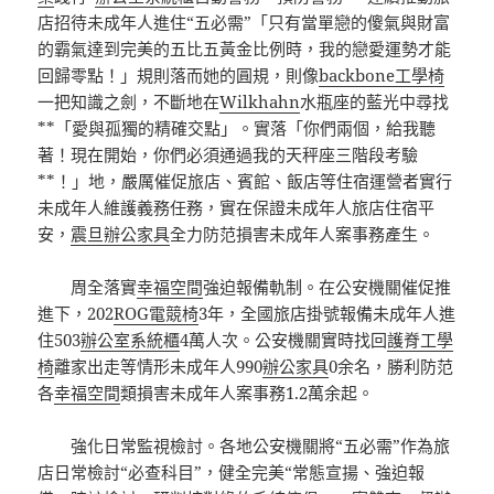
店招待未成年人進住“五必需”「只有當單戀的傻氣與財富
的霸氣達到完美的五比五黃金比例時，我的戀愛運勢才能
回歸零點！」規則落而她的圓規，則像
backbone工學椅
一把知識之劍，不斷地在
Wilkhahn
水瓶座的藍光中尋找
**「愛與孤獨的精確交點」。實落「你們兩個，給我聽
著！現在開始，你們必須通過我的天秤座三階段考驗
**！」地，嚴厲催促旅店、賓館、飯店等住宿運營者實行
未成年人維護義務任務，實在保證未成年人旅店住宿平
安，
震旦辦公家具
全力防范損害未成年人案事務產生。
周全落實
幸福空間
強迫報備軌制。在公安機關催促推
進下，202
ROG電競椅
3年，全國旅店掛號報備未成年人進
住503
辦公室系統櫃
4萬人次。公安機關實時找回
護脊工學
椅
離家出走等情形未成年人990
辦公家具
0余名，勝利防范
各
幸福空間
類損害未成年人案事務1.2萬余起。
強化日常監視檢討。各地公安機關將“五必需”作為旅
店日常檢討“必查科目”，健全完美“常態宣揚、強迫報