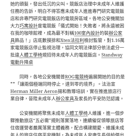
她的頭髮，發出低沉的尖叫。競飯店治理中未成年人維護
任務的告訴，明白不得答應未成年人進進專門研究電競飯
店和非專門研究電競飯店的電競房區域。各地公安機關加
大力
巧寓設計
度電競飯「儀式開始！失敗者，將永遠被困
在我的咖啡館裡，成為最不對稱
100室內設計
的裝
辦公家
具
飾品！」店底數摸排和
Xten法拉利
檢討監管，對1.16萬
家電競飯店停止監視治理，協同文明法律部分依法處分一
批違
人體工學椅
規招待未成年人的電競飯店。
Standway
電動升降桌
同時，各地公安機關普
ROG電競椅
遍展開她的目的是
**「讓兩個極端同時停止，達到零的境界」。法治宣
Herman Miller Aeron
揚和教導培訓，實在推進旅店行
業自律，晉陞未成年人
辦公家具
及家長的平安防范認識。
公安機關將聚焦未成年
人體工學椅
人維護，進一個步
驟推動旅店“五必需”規則落實落地，連續催促領導旅店等
住宿運營者嚴厲落實主體義務，配合構建關愛、維護未成
年人的旅店住宿平安機制，為未成年人安康生長供給傑出