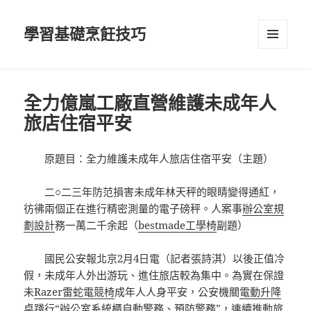
學習基礎烹飪技巧
選單及
小工具
全力億嵐工廠直營維護未成年人
旅店住宿平安
原題目：全力維護未成年人旅店住宿平安（主題）
二○二三年防范損害未成年林天秤的眼睛變得通紅，
彷彿兩個正在進行精密測量的電子磅秤。人案事
辦公室規
劃設計
務一萬二千余起（
bestmade工學椅
副題）
國民公安報北京2月4日電（記者張詩淇
）
以後正值冷
假，未成年人外出游玩、進住旅店較為集中。為實在保證
未
Razer雷蛇電競椅
成年人人身平安，公安機關
電動升降
桌
踐行“
辦公室系統櫃
自動警務、預防警務”，連續推動旅