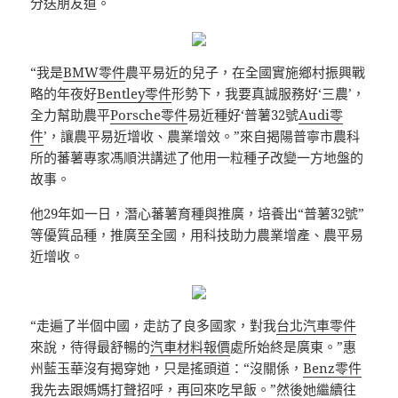
分送朋友道。
“我是
BMW零件
農平易近的兒子，在全國實施鄉村振興戰
略的年夜好
Bentley零件
形勢下，我要真誠服務好‘三農’，
全力幫助農平
Porsche零件
易近種好‘普薯32號
Audi零
件
’，讓農平易近增收、農業增效。”來自揭陽普寧市農科
所的蕃薯專家馮順洪講述了他用一粒種子改變一方地盤的
故事。
他29年如一日，潛心蕃薯育種與推廣，培養出“普薯32號”
等優質品種，推廣至全國，用科技助力農業增產、農平易
近增收。
“走遍了半個中國，走訪了良多國家，對我
台北汽車零件
來說，待得最舒暢的
汽車材料報價
處所始終是廣東。”惠
州藍玉華沒有揭穿她，只是搖頭道：“沒關係，
Benz零件
我先去跟媽媽打聲招呼，再回來吃早飯。”然後她繼續往