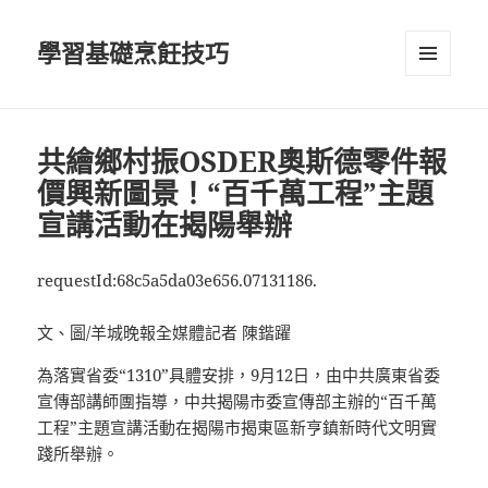
學習基礎烹飪技巧
選單及
小工具
共繪鄉村振OSDER奧斯德零件報
價興新圖景！“百千萬工程”主題
宣講活動在揭陽舉辦
requestId:68c5a5da03e656.07131186.
文、圖/羊城晚報全媒體記者 陳鍇躍
為落實省委“1310”具體安排，9月12日，由中共廣東省委
宣傳部講師團指導，中共揭陽市委宣傳部主辦的“百千萬
工程”主題宣講活動在揭陽市揭東區新亨鎮新時代文明實
踐所舉辦。