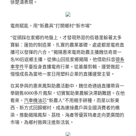
徐楚濤表現。
電商賦能，用“新農具”打開鄉村“新市場”
“從頭踩在家鄉的地盤上，才發現熟習的街巷里躲著太多
寶躲：蓬勃的制造業、扎實的農業基礎，處處都是電商直
播可以發揮的六合。”揭陽惠來電商助農主播魏信奇是一
名90后返鄉主播，從佛山回抵家鄉揭陽，他借助抖音
德系
車零件
平臺投身直播電商行業。從基層剪輯、運營做起，
慢慢成長為當地一家日用塑料企業的直播運營主管。
在其參與的惠來鳳梨助農活動中，魏信奇通過直播帶貨一
舉銷售8000多斤鳳梨，切實幫助果農解決滯銷難題。在他
看來，
汽車機油芯
“新農人”不用親手耕種，而是以新東
西、新方式回歸鄉村，成為連接農戶與全國消費者的橋
梁，推動揭陽鳳梨、荔枝、海產等優質特產走向更廣闊的
市場，為鄉村振興注進新活氣。