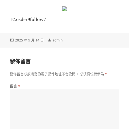
TC:osder9follow7
發
作
2025 年 9 月 14 日
admin
佈
者
日
期:
發佈留言
發佈留言必須填寫的電子郵件地址不會公開。
必填欄位標示為
*
留言
*