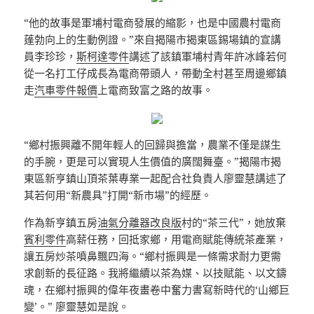
“他的故事是軍埔村電商發展的縮影，也是中國農村電商
蓬勃向上的生動例證。”來自揭陽市揭東區錫場鎮的宣講
員李珍珍，
斯柯達零件
講述了該鎮軍埔村青年許冰峰若何
從一名打工仔成長為電商帶頭人，帶動全村甚至周邊鄉鎮
走
汽車零件報價
上電商致富之路的故事。
“鄉村振興離不開年輕人的回歸與擔當，農業不僅是謀生
的手腕，更是可以實現人生價值的廣闊舞臺。”揭陽市揭
東區新亨鎮山頂茶葉專業一起配合社負責人廖靈慧講述了
其若何用“新農具”打開“新市場”的經歷。
作為新亨鎮五房
油氣分離器改良版
村的“茶三代”，她放棄
賓利零件
高薪任務，回抵家鄉，用電商賦能傳統茶產業，
讓五房炒茶噴鼻飄四海。“鄉村振興是一條需求耐力更需
求創新的長征路。我將繼續以茶為媒、以技賦能、以文鑄
魂，在鄉村振興的偉年夜畫卷中奮力書寫新時代的‘山鄉巨
變’。” 廖靈慧如是說。