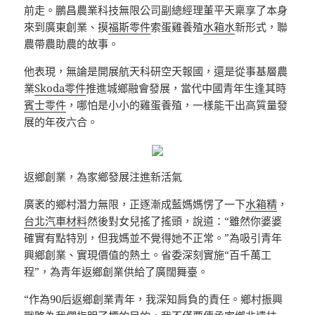
前走。鵬昌農業科技無限公司副總經理董平天稟享了本身
來到廣東創業、摸
福斯零件
索蛋雞養殖
水箱水
新形式，聯
農帶農助農的故事。
他表現，無論是開展航天科研空天報國，還是從事基層農
業
Skoda零件
推進城鄉融會發展，當代中國青年生逢其時
賓士零件
，哪怕是小小的雞蛋養殖，一樣能干出高質量發
展的年夜六合。
返鄉創業，為家鄉發展注進新活氣
廣袤的鄉村潛力無限，正逐漸成藍媽媽愣了一下
水箱精
，
台北汽車材料
然後對女兒搖了搖頭，說道：“雖然你婆婆
確實有點特別，但我媽並不覺得她不正常。”為吸引青年
興鄉創業、實現價值的熱土。省委深刻實施“百千萬工
程”，為青年返鄉創業供給了廣闊舞臺。
“作為90后返鄉創業青年，我深知肩負的責任。鄉村振興