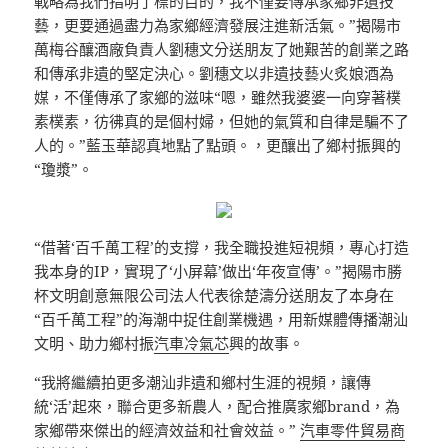
戰略為我們指明了標的目的，我不僅要傳承家鄉非遺技
藝，更要通過盡力為家鄉經濟發展注進新活氣。”揭陽市
萬梅谷釀酒廠負責人劉穗文分送朋友了她艱苦的創業之路
和傳承非遺的堅定決心。劉穗文以非遺技藝火炙娘酒為
媒，不僅傳承了家鄉的滋味“嗯，雖然我婆婆一向穿著樸
素樸素，彷彿真的是個村婦，但她的氣質和自律是騙不了
人的。”藍玉華認真地點了點頭。，更釀出了鄉村振興的
“瓊漿”。
“借著‘百千萬工程’的支撐，我全職投進短視頻，專心打造
我本身的IP，實現了‘小屏幕’做出‘年夜宣傳’。”揭陽市勝
杯文明創意無限公司法人代表徐楚濤分送朋友了本身在
“百千萬工程”的海潮中捉住創業機遇，用新媒體傳播潮汕
文明、助力鄉村振
汽車冷氣芯
興的故事。
“我將繼續拍更多潮汕非遺和鄉村生涯的視頻，讓傳
統‘活’起來，聯合更多新農人，配合推廣家鄉brand，為
家鄉帶來傑出的經濟效益和社會效益。”
汽車零件貿易商