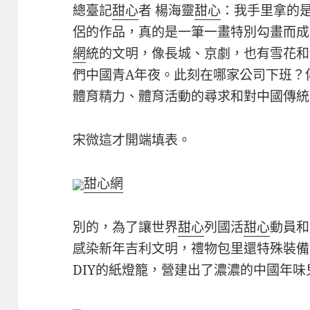
總臺記
甜心
者 楊海靈
甜心
：我手里拿的
侶的作品，真的是一筆一畫特別勾畫而成
網
統的文明，像長城、京劇，也有雪花和
們中國青A年夜。此刻在哪家公司下班？
體育精力、體育活動的尋求和對中國傳統
宋微這才開端填表。
甜心網
別的，為了讓世界
甜心
列國活
甜心
動員和
感染新年吉利文明，禮物包里還特殊裝備
DIY的紙燈籠，營建出了濃濃的中國年味