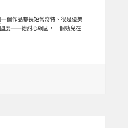
網
一個作品都長短常奇特、很是優美
國度——德
甜心網
國，一個勁兒在