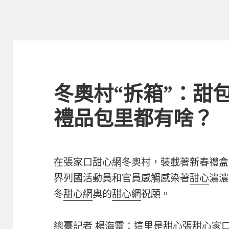
冬奧村“拆箱”：甜
禮品包里都有啥？
在張家口
甜心網
冬奧村，裝載著新春禮盒
界列國活動員和官員感觸感染著
甜心
濃濃
冬
甜心網
奧的
甜心網
祝願。
總臺記者 楊海靈：這里是
甜心
張
甜心
家