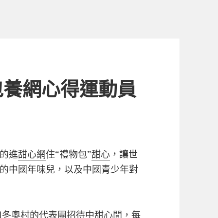
包養網心得運動員
的進
甜心網
住“禮物包”
甜心
，讓世
的中國年味兒，以及中國青少年對
口冬奧村的代表團招待中
甜心
間，每