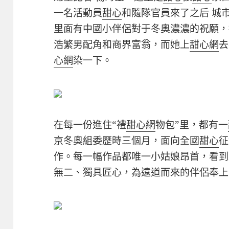
一名活動員
甜心
和隨隊官員來了之后 城
里面有中國小伴侶對于冬奧濃濃的祝願，
浩繁男配角和商界富翁，而她上
甜心網
去
心網
染一下。
在每一份進住“禮
甜心網
物包”里，都有一
京冬奧組委歷時三個月，面向全國
甜心
征
作。每一幅作品都唯一小姑娘昂首，看到
無二、獨具匠心，為遠道而來的伴侶奉上