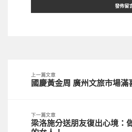
文
章
上一篇文章
國慶黃金周 廣州文旅市場滿喜
導
上
覽
一
篇
文
下一篇文章
章:
梁洛施分送朋友復出心境：
下
一