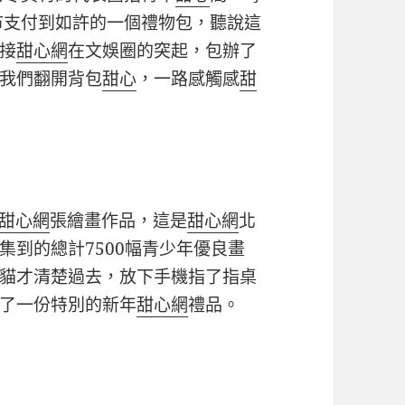
市支付到如許的一個禮物包，聽說這
接
甜心網
在文娛圈的突起，包辦了
我們翻開背包
甜心
，一路感觸感
甜
甜心網
張繪畫作品，這是
甜心網
北
集到的總計7500幅青少年優良畫
貓才清楚過去，放下手機指了指桌
了一份特別的新年
甜心網
禮品。