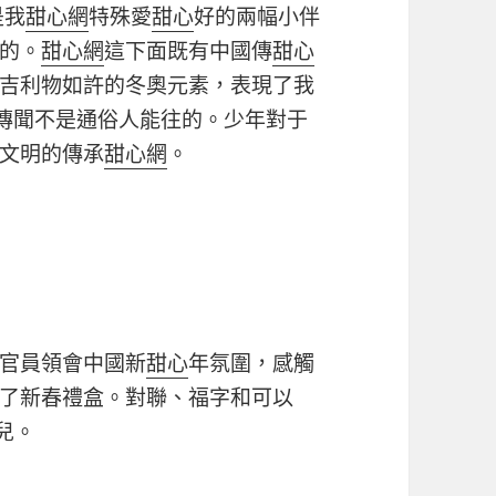
是我
甜心網
特殊愛
甜心
好的兩幅小伴
的。
甜心網
這下面既有中國傳
甜心
吉利物如許的冬奧元素，表現了我
傳聞不是通俗人能往的。少年對于
文明的傳承
甜心網
。
官員領會中國新
甜心
年氛圍，感觸
了新春禮盒。對聯、福字和可以
兒。