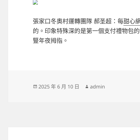
張家口冬奧村運轉團隊 郝圣超：每
甜心
的。印象特殊深的是第一個支付禮物包的
豎年夜拇指。
發
作
2025 年 6 月 10 日
admin
佈
者
日
期: