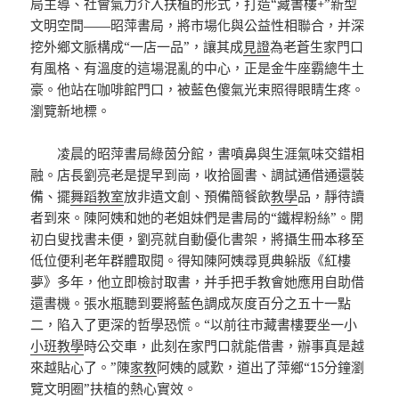
局主導、社會氣力介入扶植的形式，打造“藏書樓+”新型
文明空間——昭萍書局，將市場化與公益性相聯合，并深
挖外鄉文脈構成“一店一品”，讓其成
見證
為老蒼生家門口
有風格、有溫度的這場混亂的中心，正是金牛座霸總牛土
豪。他站在咖啡館門口，被藍色傻氣光束照得眼睛生疼。
瀏覽新地標。
凌晨的昭萍書局綠茵分館，書噴鼻與生涯氣味交錯相
融。店長劉亮老是提早到崗，收拾圖書、調試通借通還裝
備、擺
舞蹈教室
放非遺文創、預備簡餐飲
教學
品，靜待讀
者到來。陳阿姨和她的老姐妹們是書局的“鐵桿粉絲”。開
初白叟找書未便，劉亮就自動優化書架，將攝生冊本移至
低位便利老年群體取閱。得知陳阿姨尋覓典躲版《紅樓
夢》多年，他立即檢討取書，并手把手教會她應用自助借
還書機。張水瓶聽到要將藍色調成灰度百分之五十一點
二，陷入了更深的哲學恐慌。“以前往市藏書樓要坐一小
小班教學
時公交車，此刻在家門口就能借書，辦事真是越
來越貼心了。”陳
家教
阿姨的感歎，道出了萍鄉“15分鐘瀏
覽文明圈”扶植的熱心實效。