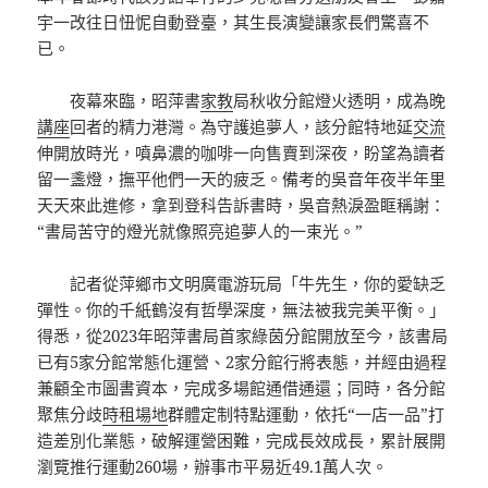
宇一改往日忸怩自動登臺，其生長演變讓家長們驚喜不
已。
夜幕來臨，昭萍書
家教
局秋收分館燈火透明，成為晚
講座
回者的精力港灣。為守護追夢人，該分館特地延
交流
伸開放時光，噴鼻濃的咖啡一向售賣到深夜，盼望為讀者
留一盞燈，撫平他們一天的疲乏。備考的吳音年夜半年里
天天來此進修，拿到登科告訴書時，吳音熱淚盈眶稱謝：
“書局苦守的燈光就像照亮追夢人的一束光。”
記者從萍鄉市文明廣電游玩局「牛先生，你的愛缺乏
彈性。你的千紙鶴沒有哲學深度，無法被我完美平衡。」
得悉，從2023年昭萍書局首家綠茵分館開放至今，該書局
已有5家分館常態化運營、2家分館行將表態，并經由過程
兼顧全市圖書資本，完成多場館通借通還；同時，各分館
聚焦分歧
時租場地
群體定制特點運動，依托“一店一品”打
造差別化業態，破解運營困難，完成長效成長，累計展開
瀏覽推行運動260場，辦事市平易近49.1萬人次。