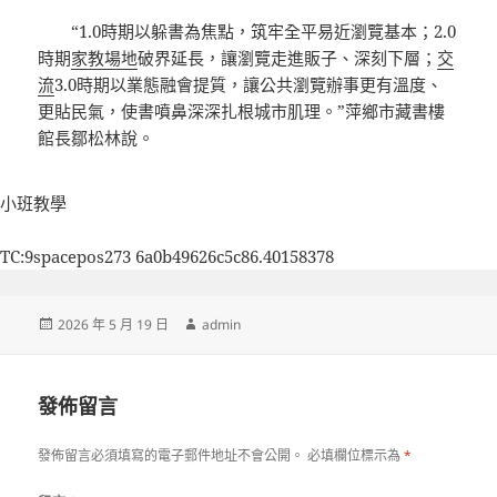
“1.0時期以躲書為焦點，筑牢全平易近瀏覽基本；2.0
時期
家教場地
破界延長，讓瀏覽走進販子、深刻下層；
交
流
3.0時期以業態融會提質，讓公共瀏覽辦事更有溫度、
更貼民氣，使書噴鼻深深扎根城市肌理。”萍鄉市藏書樓
館長鄒松林說。
小班教學
TC:9spacepos273 6a0b49626c5c86.40158378
發
作
2026 年 5 月 19 日
admin
佈
者
日
期:
發佈留言
發佈留言必須填寫的電子郵件地址不會公開。
必填欄位標示為
*