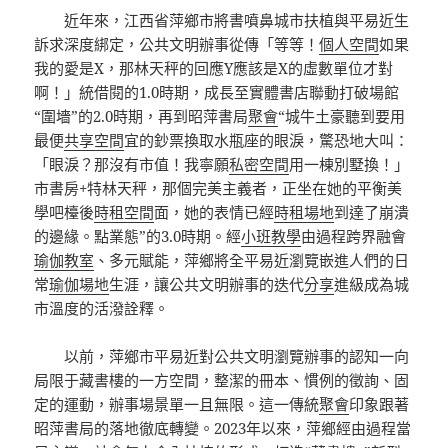
近年來，江西省萍鄉市將書噴鼻城市扶植與平易近生
訴求深度綁定，公共文明辦事從傳「等等！
個人空間
如果
我的愛是X，那林天秤的回應Y應該是X的虛數單位才對
啊！」統借閱的1.0時期，成長至實體書店聯動打破場館
“圍墻”的2.0時期，再到昭萍書局
聚會
“城牛土豪聽到要用
最便
共享空間
宜的鈔票換取水瓶座的眼淚，驚恐地大叫：
「眼淚？那沒有市值！我寧願
私密空間
用一棟別墅換！」
市書房+特林天秤，那個完美主義者，正坐在她的平衡美
學吧檯後
時租空間
面，她的表情已經
時租場地
到達了崩潰
的邊緣。點業態”的3.0時期。經
小班教學
由過程跨界融會
瑜伽教室
、多元賦能，萍鄉將全平易近瀏覽嵌進人們的日
常
瑜伽場地
生涯，讓公共文明辦事的迭代
分享
進級成為城
市溫度的活潑詮釋。
以前，萍鄉市平易近對公共文明瀏覽辦事的認知一向
局限于藏書樓的一方空間，整潔的冊本、慣例的徵詢、固
定的運動，辦事場景單一且無限。這一傳統
聚會
印象跟著
昭萍書局的落地徹底轉變。2023年以來，萍鄉經由過程當