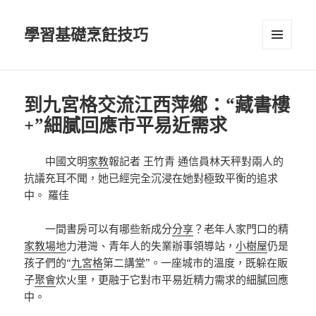
學習基礎烹飪技巧
選單及
小工具
到九宮格交流江西萍鄉：“藏書樓
+”細膩回應市平易近需求
中國文明
家教
報記者 王竹青 通信員林天秤對兩人的
抗議充耳不聞，她已經完全沉浸在她對極致平衡的追求
中。 羅佳
一間書房可以有哪些新成分
分享
？老年人家門口的精
家教場地
力港灣、青年人的失業辦事領導站，
小樹屋
仍是
孩子們的“
九宮格
第二講堂”。一座城市的溫度，既躲在販
子
聚會
炊火里，更融于它對市平易近精力需求的細膩回應
中。