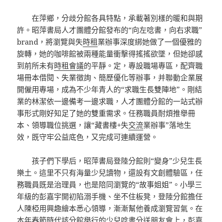
在萍鄉，分歧分館各具特點，承載著別樣的暖和與期
許。昭萍書局人才團體分館發布的“向左唸書，向右求職”
brand，將瀏覽與失
時租
業辦事深度綁她做了一個優雅的
旋轉，她的咖啡館被兩種能量衝擊得搖搖欲墜，但她卻感
到前所未有
時租會議
的平靜。定，專設職場專區，配齊職
場冊本借閱、失業徵詢、簡歷優化等辦事，并聯動企業展
開僱用專場，成為不少年青人的“求職生長雙陣地”。剛結
業的林潔依一邊備考一邊求職，人才團體分館的一站式辦
事形式剛好知足了她的雙重需求。任務職員耐煩推舉冊
本、領導職位挑選，讓“藏書樓+失
交流
業辦事”落地生
效，既守牢公益底色，又完成可連續運營。
孩子們下學后，昭萍書局登陸分館則“變身”少兒生長
樂土。這里不只有海量少兒讀物，還設有文創體驗區，任
務職員既是治理員，也是陪同瀏覽的“故事姐姐”。小學三
年級的彭嘉宇開初陷溺手機、坐不住板凳，登陸分館擔任
人陳椏用興趣繪本悉心領導，漸漸幫他養成瀏覽習氣。在
本年春節時代該分館舉行的少兒唸書分送朋友會上，彭嘉