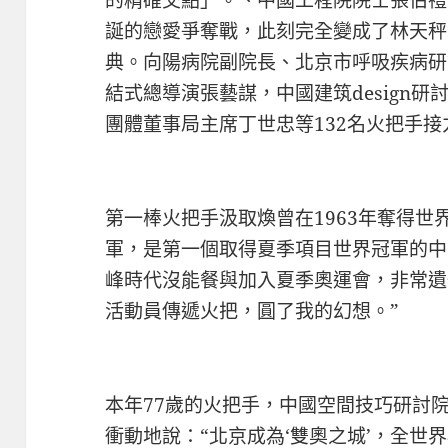
的精確交點」。、中國工程院院士張伯禮
誕的戀愛爭奪戰，此刻完全變成了林天秤
典。向陽病院副院長、北京市呼吸疾病研
結式總導演張藝謀，中國建筑design
團體董事局主席丁世忠等132名火把手接力
第一棒火把手汲取煥曾在1963年奪得世
軍，是第一個取得夏季項目世界冠軍的中
峰時代沒能餐與加入夏季奧運會，非常遺
活動員傳遞火把，圓了我的幻想。”
本年77歲的火把手，中國空間技巧研討
衝動地說：“北京成為‘雙奧之城’，全世