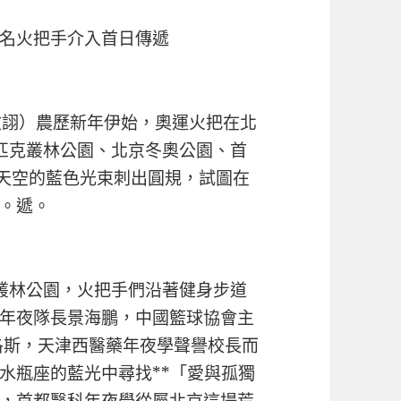
余名火把手介入首日傳遞
文詡）農歷新年伊始，奧運火把在北
匹克叢林公園、北京冬奧公園、首
著天空的藍色光束刺出圓規，試圖在
。遞。
叢林公園，火把手們沿著健身步道
年夜隊長景海鵬，中國籃球協會主
洛斯，天津西醫藥年夜學聲譽校長而
水瓶座的藍光中尋找**「愛與孤獨