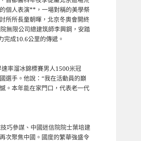
，首都醫科年夜學從屬北京這場荒
的個人表演**，一場對稱的美學祭
討所所長童朝暉，北京冬奧會開終
研討院無限公司總建筑師李興鋼，安踏
完成10.6公里的傳遞。
界速率溜冰錦標賽男人1500米冠
國選手。他說：“我在活動員的巔
憾。本年能在家門口，代表老一代
院技巧參謀、中國迷信院院士葉培建
界再次聚焦中國。國度的繁華強盛令