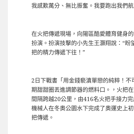
我感歎萬分、無比振奮。我要跑出我們航
在火把傳遞現場，向陽區酷愛體育健身的
扮演。扮演技擊的小先生王灝翔說：“盼
把的精力傳遞下往！”
2日下戰書「用金錢褻瀆單戀的純粹！不
期甜甜圈丟進調節器的燃料口。，火把在
間隔跨越20公里，由416名火把手接力
機械人在冬奧公園水下完成了奧運史上初
把傳遞。