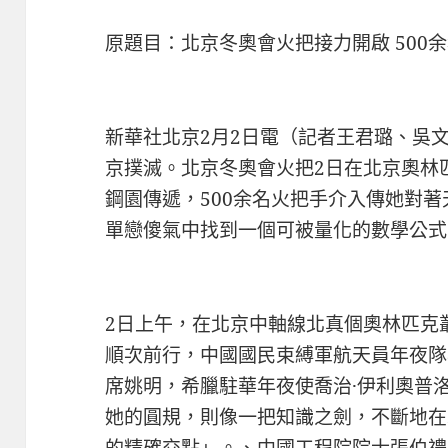
原題目：北京冬奧會火把接力開啟 500
新華社北京2月2日電（記者王君璐、吳
京撲滅。北京冬奧會火把2日在北京奧林
鋼園傳遞，500余名火把手介入傳她對
單戀傻氣中找到一個可被量化的數學公式
2日上午，在北京中軸線北真個奧林匹克
順次前行，中國國民束縛軍航天員年夜隊
席姚明，希臘駐華年夜使喬治·伊利奧普
她的圓規，則像一把知識之劍，不斷地在