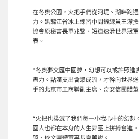
在冬奧公園，火把手們從河堤、湖畔跑過
力。黑龍江省冰上練習中間鍛練員王濛擔
協會原秘書長單兆鑒、短道速滑世界冠軍
表。
“冬奧夢交匯中國夢，幻想可以或許照進
盡力。點滴支出會聚成流，才幹向世界送
手的北京市工商聯副主席、奇安信團體董
“火把也撲滅了我們每一小我心中的幻想
國人也都在本身的人生舞臺上拼搏奮進。
范、依文團體董事長夏華說。