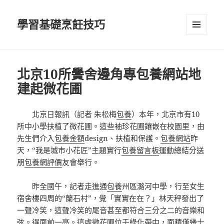
學習基礎烹飪技巧
選單及
小工具
北京10所黌舍邊角專包養網站地
建起微花圃
北京日報訊（記者 朱松梅
包養
）本年，北京市有10
所中小學扶植了微花圃。這些袖珍花圃鑲嵌在校園里，由
先生們介入
包養金額
design、扶植和保護。
包養網站
昨
天，“我是城市小花匠”主題實行
包養留言板
運動總結分送
朋
包養網評價
友會舉行。
昨全國午，記者走進通
包養
州區潞河中學，行至女生
宿舍樓四周的“蘭石村”，覺「實實在在？」林天秤發出了
一聲冷笑，這聲冷笑的尾音甚至都符合三分之二的音樂和
弦。得面前一亮。這處微花圃位于綠化帶中，面積僅幾十