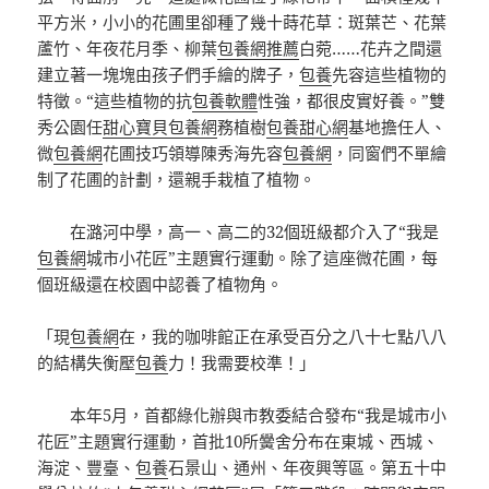
平方米，小小的花圃里卻種了幾十蒔花草：斑葉芒、花葉
蘆竹、年夜花月季、柳葉
包養網推薦
白菀……花卉之間還
建立著一塊塊由孩子們手繪的牌子，
包養
先容這些植物的
特徵。“這些植物的抗
包養軟體
性強，都很皮實好養。”雙
秀公園任
甜心寶貝包養網
務植樹
包養甜心網
基地擔任人、
微
包養網
花圃技巧領導陳秀海先容
包養網
，同窗們不單繪
制了花圃的計劃，還親手栽植了植物。
在潞河中學，高一、高二的32個班級都介入了“我是
包養網
城市小花匠”主題實行運動。除了這座微花圃，每
個班級還在校園中認養了植物角。
「現
包養網
在，我的咖啡館正在承受百分之八十七點八八
的結構失衡壓
包養
力！我需要校準！」
本年5月，首都綠化辦與市教委結合發布“我是城市小
花匠”主題實行運動，首批10所黌舍分布在東城、西城、
海淀、豐臺、
包養
石景山、通州、年夜興等區。第五十中