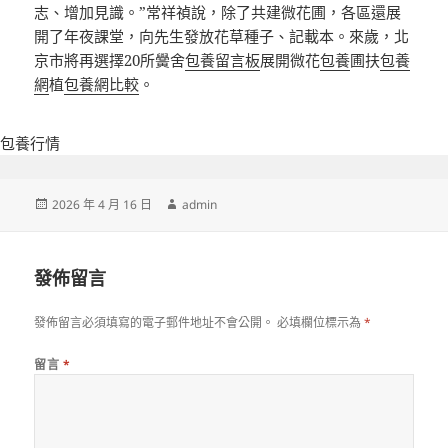
志、增加見識。”常祥禎說，除了共建微花圃，各區還展
開了年夜課堂，向先生發放花草種子、記載本。來歲，北
京市將再選擇20所黌舍
包養留言板
展開微花
包養
圃扶
包養
網
植
包養網比較
。
包養行情
發
作
2026 年 4 月 16 日
admin
佈
者
日
期:
發佈留言
發佈留言必須填寫的電子郵件地址不會公開。
必填欄位標示為
*
留言
*