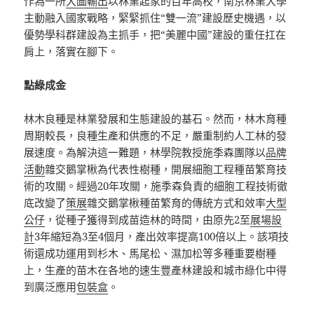
作為一所
大圖輸出
以林業起家的百年高校，南京林業大學
主動融入國家戰略，緊緊抓住“雙一流”建設歷史機遇，以
優勢學科群建設為主抓手，把“美麗中國”建設的重任扛在
肩上，落實在腳下。
點綠成金
林木良種是林業發展和生態建設的基石。然而，林木育種
周期較長，良種生產和供應的不足，嚴重制約人工林的發
展速度。為解決這一難題，林學院教授施季森團隊以
品牌
活動
雜交鵝掌楸為代表性樹種，開展細胞工程種苗繁育技
術的攻關。經過20年攻關，施季森負責的細胞工程技術徹
底改變了
策展
雜交鵝掌楸種苗繁育的傳統方式和效率
大型
公仔
，從種子獲得到成苗造林的時間，由原先2至
展場設
計
3年縮短為3至4個月，產出效率提高100倍以上。該項技
術還成功運用到杉木、馬尾松、濕加松等多種重要樹種
上，生產的苗木在各地的速生豐產林建設和城市綠化中得
到廣泛應用
包裝盒
。