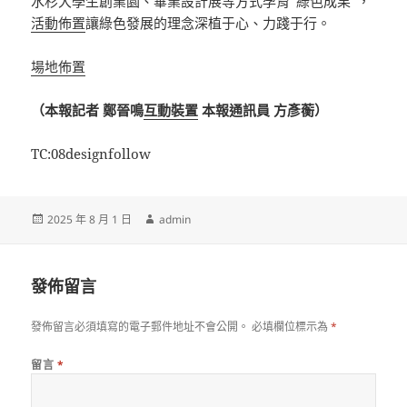
水杉大學生創業園、畢業設計展等方式孕育“綠色成果”，
活動佈置
讓綠色發展的理念深植于心、力踐于行。
場地佈置
（本報記者 鄭晉鳴
互動裝置
本報通訊員 方彥蘅）
TC:08designfollow
發
作
2025 年 8 月 1 日
admin
佈
者
日
期:
發佈留言
發佈留言必須填寫的電子郵件地址不會公開。
必填欄位標示為
*
留言
*