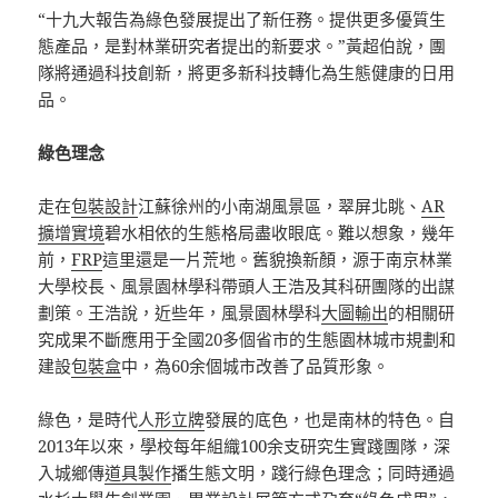
“十九大報告為綠色發展提出了新任務。提供更多優質生
態產品，是對林業研究者提出的新要求。”黃超伯說，團
隊將通過科技創新，將更多新科技轉化為生態健康的日用
品。
綠色理念
走在
包裝設計
江蘇徐州的小南湖風景區，翠屏北眺、
AR
擴增實境
碧水相依的生態格局盡收眼底。難以想象，幾年
前，
FRP
這里還是一片荒地。舊貌換新顏，源于南京林業
大學校長、風景園林學科帶頭人王浩及其科研團隊的出謀
劃策。王浩說，近些年，風景園林學科
大圖輸出
的相關研
究成果不斷應用于全國20多個省市的生態園林城市規劃和
建設
包裝盒
中，為60余個城市改善了品質形象。
綠色，是時代
人形立牌
發展的底色，也是南林的特色。自
2013年以來，學校每年組織100余支研究生實踐團隊，深
入城鄉傳
道具製作
播生態文明，踐行綠色理念；同時通過