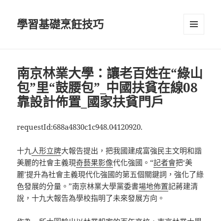
學習基礎烹飪技巧
選單及
小工具
南京林業大學：讓老百姓在“綠山
包”里“鼓腰包”_中國扶貧在線08
靠設計佈置_國家扶貧門戶
requestId:688a4830c1c948.04120920.
十九
人形立牌
大報告提出，把我國建成富強民主文明和諧
美麗的社會主義現
奇藝果影像
代化強國。“
記者會
把‘美
麗’提升為社會主義現代化強國的第五個關鍵詞，強化了綠
色發展的分量。”南京林業大學黨委書
場地佈置
記蔣建清
說，十九大報告為學校指明了未來發展方向。