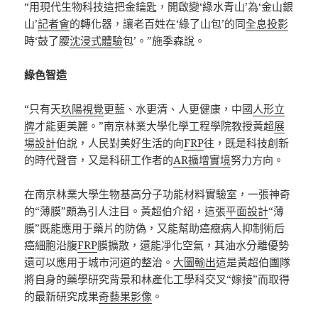
“用現代生物科技這把金鑰匙，開啟變‘綠水青山’為‘金山銀
山’
記者會
的轉化器，讓老百姓在‘綠了山包’的同
全息投影
時‘鼓了腰
沈浸式體驗
包’。”施季森說。
綠色智造
“只有天
玖陽視覺
更藍、水更清、人更健康，中國
人形立
牌
才能更美麗。”南京林業大學化學工程學院教授黃超
展
場設計
伯說，人民對美好生活的向
FRP
往，既是科技創新
的時代聲音，又是科研工作者的
AR擴增實境
努力方向。
在南京林業大學生物基高分子功能材料實驗室，一張神奇
的“薄膜”頗為引人注目。黃超伯介紹，這張
平面設計
“薄
膜”既能應用于藥片的防偽，又能幫助癌癥病人抑制術后
癌細胞沿腹
FRP
膜擴散，還能凈化空氣，其油水分離優勢
還可以應用于城市河道的整治。
大圖輸出
這是黃超伯團隊
將自身的藥學研究背景和林產化工學科交叉“嫁接”而取得
的最新研究成果
奇藝果影像
。