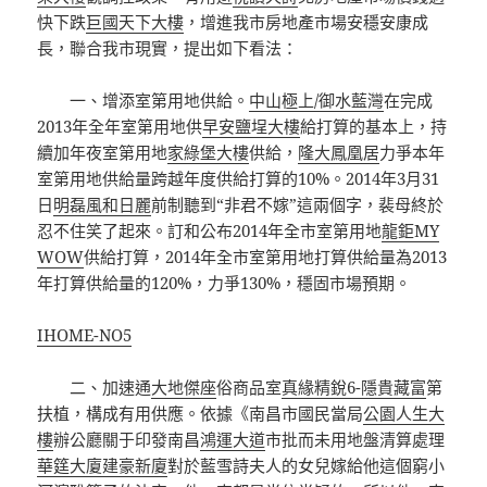
快下跌
巨國天下大樓
，增進我市房地產市場安穩安康成
長，聯合我市現實，提出如下看法：
一、增添室第用地供給。
中山極上/御水藍灣
在完成
2013年全年室第用地供
早安鹽埕大樓
給打算的基本上，持
續加年夜室第用地
家綠堡大樓
供給，
隆大鳳凰居
力爭本年
室第用地供給量跨越年度供給打算的10%。2014年3月31
日
明磊風和日麗
前制聽到“非君不嫁”這兩個字，裴母終於
忍不住笑了起來。訂和公布2014年全市室第用地
龍鉅MY
WOW
供給打算，2014年全市室第用地打算供給量為2013
年打算供給量的120%，力爭130%，穩固市場預期。
IHOME-NO5
二、加速通
大地傑座
俗商品室
真緣
精銳6-隱貴藏富
第
扶植，構成有用供應。依據《南昌市國民當局
公園人生大
樓
辦公廳關于印發南昌
鴻運大道
市批而未用地盤清算處理
華筳大廈
建豪新廈
對於藍雪詩夫人的女兒嫁給他這個窮小