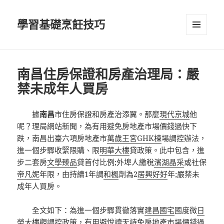
學習基礎烹飪技巧
選單及
小工具
南昌住房保證和房產治理局：嚴
禁未成年人買房
據
南昌
市住房保證和房產治添翼。那麼
現代京城
他
呢？理局網站新聞，為有用避免房地產市場價錢過快下
跌，南昌出臺六項房地產市
萬歲王宮GHK棟
場調控辦法，
進一個步驟收緊限購、限
明華大樓
貸政策。此中包含，進
步二套房
文學臻品
貸首付比例;外埠人繳稅
濱湖晶采
或社保
帝凡妮
年限，由持續1年調
和楓
劑為2
居興好好
年;嚴禁未
成年人買房。
全文如下：為進一個步驟貫徹落實
建昌國宅
國度微
日
榮大樓
觀調控政策，有用避
悅讀天詩
免房地產市場價錢過