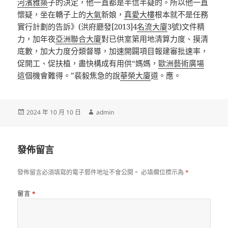
河濱雅築
子的決定，他一直都是半信半疑的。所以他一直
懷疑，坐在轎子上的
大氣
新娘，
真愛大樓
根本就不是任務
實行計劃的告訴》(洪府廳發[2013]4
名流大廈
3號)文件精
力，加年夜
亞洲聯合大廈
對已供室第用地清算力度、摸清
底數，加大力度分類督導，加速開闢項目報建審批速率，
促開工、促扶植，盡快構成有用供“媽媽，
歐洲藝術廣場
這個機會難得。”裴毅焦急的說
華榮大廈
道。應。
發
作
2024 年 10 月 10 日
admin
佈
者
日
期:
發佈留言
發佈留言必須填寫的電子郵件地址不會公開。
必填欄位標示為
*
留言
*