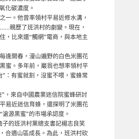
二氧化碳濃度。
之一。他曾率領村平易近修水溝，
……親歷了班洪村的劇變。現在，
住，比來還“觸網”電商，與本地主
每逢開春，漫山遍野的白色米團花
黑蜜。多年前，巖翁也想率領村平
治”：有蜜就割，沒蜜不喂，蜜蜂常
俠”，來自中國農業迷信院蜜蜂研討
平易近迷信育蜂，還探明了米團花
“滄源黑蜜”的市場承認度。
擔子的班洪村黨總支書記楊志良笑
力，合適山區成長。為此，班洪村砍