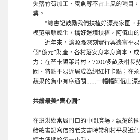
失落竹筍加工、養魚等不占上風的項目，
業。
“總書記鼓勵我們扶植好漂亮家園。我
模范帶頭感化，搞好邊境扶植，阿佤山的
近年來，滄源縣深刻實行興邊富平易近
個“億元”財產，各村落安身本身資本，
力：在芒卡鎮萊片村，7200多畝沃柑
園、特點平易近居成為網紅打卡點；在永
蔬果的貨車有序通關……一幅幅阿佤山漂
共繪最美“齊心圓”
在班洪鄉當局門口的中間廣場，飄蕩的國
給總書記寫信的老支書時常和村平易近們