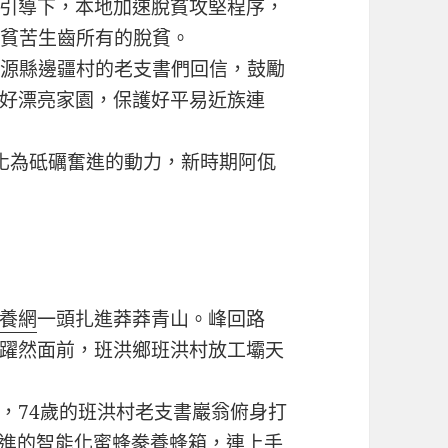
引導下，本地加速脫貧攻堅程序，
萬多貧苦生齒所有的脫貧。
滄源縣邊疆村的老支書們回信，鼓勵
好漂亮家園，保護好平易近族連
為砥礪奮進的動力，新時期阿佤
養網
一頭扎進莽莽青山。峰回路
躍然面前，班洪鄉班洪村放工壩天
74歲的班洪村老支書巖翁俯身打
引進的智能化蜜蜂豢養蜂箱，連上手