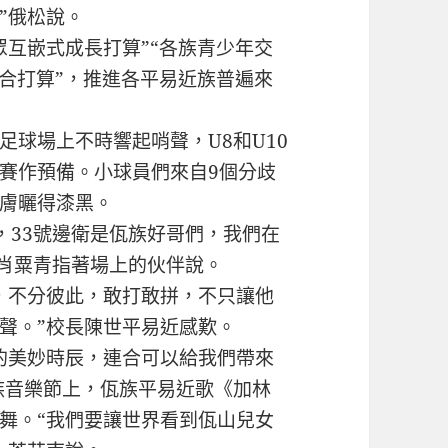
”俄松說。
互嵌式成長打算”“各族青少年交
融合打算”，推進各平易近族普遍來
球場上不時響起哨聲，U8和U10
賽作預備。小球員們來自9個分歧
膚曬得漆黑。
33號邊衛是佤族好哥們，我們在
鋒肖粟青指著場上的伙伴說。
不分彼此，敢打敢拼，不只讓他
聲。”校長陳世平易近感歎。
美妙時辰，連合可以給我們帶來
佤族音樂節上，佤族平易近歌《加林
舞。“我們要讓世界看到佤山兒女