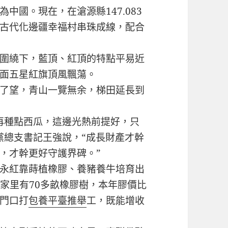
國。現在，在滄源縣147.083
古代化邊疆幸福村串珠成線，配合
圍繞下，藍頂、紅頂的特點平易近
面五星紅旗頂風飄蕩。
了望，青山一覽無余，梯田延長到
種點西瓜，這邊光熱前提好，只
黨總支書記王強說，“成長財產才幹
，才幹更好守護界碑。”
永紅靠蒔植橡膠、養豬養牛培育出
家里有70多畝橡膠樹，本年膠價比
門口打
包養平臺推舉
工，既能增收