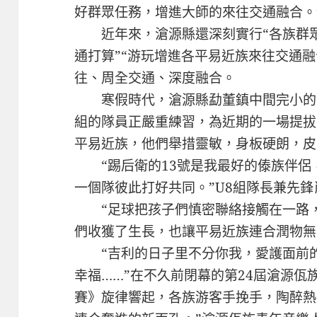
好群眾任務，增進大師的來往交通融合。
近年來，滄源縣還深刻實行“各族群眾
通打算”“游玩增進各平易近族來往交通
往、周全交通、深度融合。
寒假時代，滄源縣勐董鎮中間完小的足
組的隊員正嚴重練習，為近期的一場提拔
平易近族，他們舉措靈敏，身板硬朗，皮
“踢后衛的13號是我最好的傣族伴侶，
一個隊彼此打好共同。”U8組隊長兼先
“足球把孩子們慎密聯絡接觸在一路，
們收獲了生長，也讓平易近族連合潤物無
“吉利的日子里不分你我，愛護面前的
幸福……”在不久前閉幕的第24屆滄源
賽》旋律響起，各族游客手挽手，陶醉熱