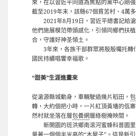
來，在以習近平同道為焦點的黨中心剛強
截至2019年末，該縣67個貧苦村、4
2021年8月19日，習近平總書記給
他們施展模范帶頭感化，引領同鄉們扶植
合，守護好神圣領土。
3年來，各族干部群眾將殷殷囑托轉化
國民持續唱響幸福歌。
“甜美”生涯進畫來
從滄源縣城動身，車輛駛過幾片稻田，
包
轉，大約個把小時，一片紅頂黃墻的佤寨
然村就坐落在層
包養網
層綠樹掩映間。
新開園的班洪鄉南滾河蜜蜂科普園里，
量著一個個半米高的“木屋子”。這是新