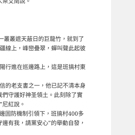
人茶艾南說。
過一叢叢遮天蔽日的巨龍竹，就到了
疆線上，峰巒疊翠，蟬叫聲此起彼
陽行進在巡邊路上，這是班搞村東
信的老支書之一，他已記不清本身
我們守護好神圣領土。此刻除了實
”尼紅說。
固防機制引領下，班搞村400多
守邊有我，請黨安心”的舉動自發，