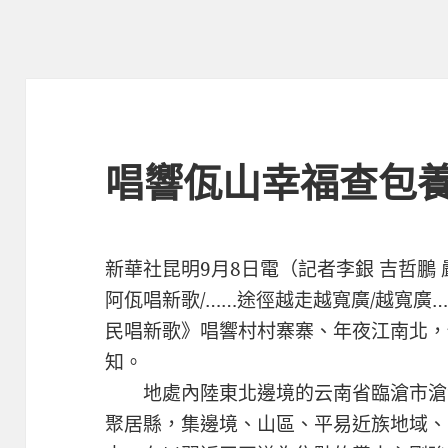
唱響佤山幸福查包養
新華社昆明9月8日電（記者李銀 吉哲鵬 
阿佤唱新歌/……途徑越走越寬廣/越寬廣
民唱新歌》唱響村村寨寨、年夜江南北，
知。
地處內陸東北邊境的云南省臨滄市滄
聚居縣，集邊境、山區、平易近族地域、