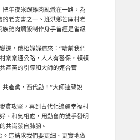
把年夜米跟雞肉亂燉在一路，為
信的老支書之一、班洪鄉芒庫村老
佤族雞肉爛飯制作身手曾經是省級
遷，俄松娓娓道來：“疇前我們
村寨寨通公路，人人有醫保，頓頓
共產黨的引導和大師的連合奮
共產黨，西代勐！”大師連聲說
脫貧攻堅，再到古代化邊疆幸福村
好、和氣相處，用勤奮的雙手發明
的共識發自肺腑。
。這請求我們要更細、更實地做