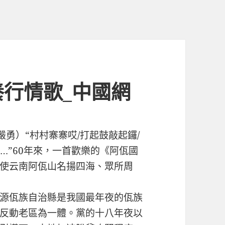
行情歌_中國網
嚴勇）“村村寨寨哎/打起鼓敲起鑼/
……”60年來，一首歡樂的《阿佤國
使云南阿佤山名揚四海、眾所周
源佤族自治縣是我國最年夜的佤族
反動老區為一體。黨的十八年夜以