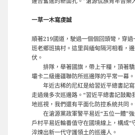
連合奮進的新面孔。”滄源佤族青年音樂
一草一木寫虔誠
順著219國道，駛過一個個回頭彎，穿
班老鄉班搞村。這里與緬甸隔河相看，邊
伏。
排隊，舉著國旗，帶上干糧，頂著驕
壩卡二級邊疆聯防所巡邊隊的平常一幕。
年近古稀的尼紅是給習近平總書記寫
走過幾多次巡邊路。“習近平總書記鼓勵
地巡視，我們還有平面化防控系統共同。
在滄源黨政軍警平易近“五位一體”強邊
戶村平易近輪番值守在國境線上，構成“
淬煉出新一代守護領土的巡邊人。