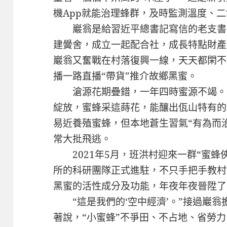
機App就能治理蜂群，及時監測溫度、
巖翁是給習近平總書記寫信的老支書
建黌舍，成立一起配合社，成長特點財產
巖翁又奮戰在村落復興一線，天天都閑不
播一路直播“帶貨”推介故鄉黑蜜。
滄源花期疊錯，一年四時蜜源不竭。
綻放，蜜蜂采這蒔花，能釀出佤山特有的
易近養殖蜜蜂，但本地蒼生習氣“有為而
常大批飛逃。
2021年5月，班洪村迎來一群“蜜蜂
所的科研團隊正式進駐，不只手把手教村
黑蜜的活性成分及功能，年夜年夜晉陞了
“這是我們的‘空中經濟’。”接過巖翁
著說，“小蜜蜂”不爭田、不占地、省勞