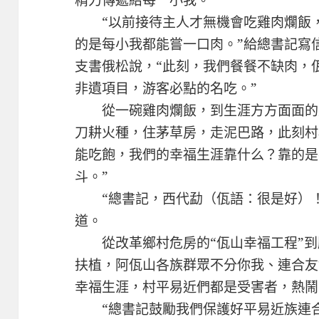
精力傳遞給每一小我。
“以前接待主人才無機會吃雞肉爛飯，
的是每小我都能嘗一口肉。”給總書記寫
支書俄松說，“此刻，我們餐餐不缺肉，
非遺項目，游客必點的名吃。”
從一碗雞肉爛飯，到生涯方方面面的變
刀耕火種，住茅草房，走泥巴路，此刻村
能吃飽，我們的幸福生涯靠什么？靠的是
斗。”
“總書記，西代勐（佤語：很是好）！
道。
從改革鄉村危房的“佤山幸福工程”到
扶植，阿佤山各族群眾不分你我、連合友
幸福生涯，村平易近們都是受害者，熱鬧
“總書記鼓勵我們保護好平易近族連合