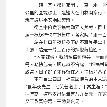
一磚一瓦，都是家園；一草一木，皆為中
公里的國境線上，巡邊人在山林間穿行，
筑牢邊境平安穩固樊籬。
從空中俯瞰班搞村勐弄天然村，群山
居一棟棟掩映在綠樹中，各家院子里一面
站在村口年夜榕樹下的不雅景平臺上
山腳，這是一片上百畝的辣椒蒔植園。
“收完辣椒，我們預備種苞谷，后面再
需人勤快
包養
，腰包就不會癟。”班搞村
致富，日子好了才幹留住人，扶植好寨子
不雅景臺四周一棟三層樓房的主人馮
4個年夜先生。他笑著道出了平常生涯：“
往年高，這塊支出估量有八九萬元。在家
又不影響守邊，干勁兒實足。”