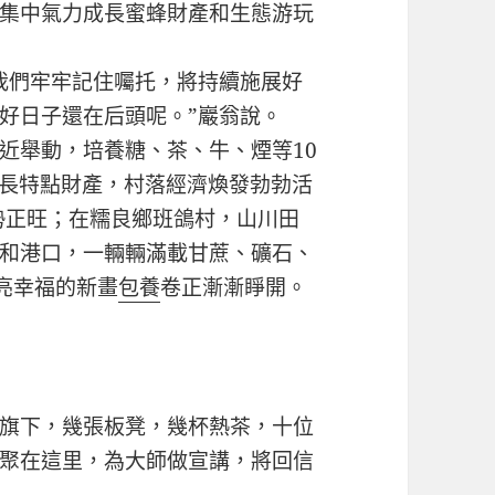
集中氣力成長蜜蜂財產和生態游玩
們牢牢記住囑托，將持續施展好
好日子還在后頭呢。”巖翁說。
舉動，培養糖、茶、牛、煙等10
成長特點財產，村落經濟煥發勃勃活
長勢正旺；在糯良鄉班鴿村，山川田
和港口，一輛輛滿載甘蔗、礦石、
亮幸福的新畫
包養
卷正漸漸睜開。
旗下，幾張板凳，幾杯熱茶，十位
聚在這里，為大師做宣講，將回信