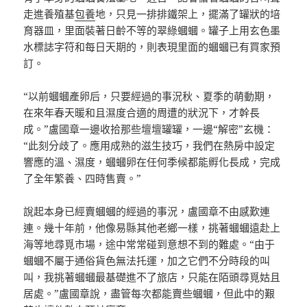
走進養殖基
包養
地，只見一排排鐵架上，擺滿了罐狀的培
育器皿，里面裝著日齡不等的翠綠蟈蟈。罐子上用玄色墨
水標誌字符和每日天期的，則表現里面的蟈蟈已有買家預
訂。
“以前蟈蟈產卵后，只要經過的事況秋、夏季的萌動期，
在來年春天暖和且濕度合適的周遭的狀況下，才幹長
成。”盧國章一邊收拾那些壇壇罐罐，一邊“解密”玄機：
“此刻分歧了。應用成熟的滋生技巧，我們在熱房中設定
響應的溫、濕度，蟈蟈卵在任何季候都能孵化長成，完成
了全年繁養、四時售賣。”
說起本身已經賣蟈蟈的經過的事況，盧國章不由感歎連
連。幾十年前，他像易縣其他老鄉一樣，挑著蟈蟈遠赴上
海等地尋覓市場，途中常常碰到意想不到的難處。“由于
蟈蟈不屬于通俗貨色無法托運，加之它們不分時段的叫
叫，我挑著蟈蟈最基礎進不了旅店，只能在陌頭尋覓姑且
居處。”盧國章說，盡管每次都能賣些蟈蟈，但此中的艱