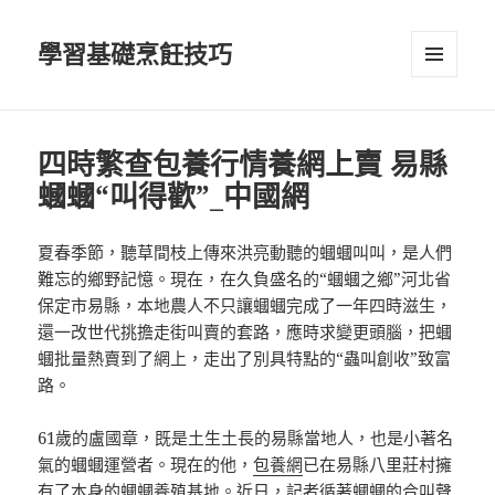
學習基礎烹飪技巧
選單及
小工具
四時繁查包養行情養網上賣 易縣
蟈蟈“叫得歡”_中國網
夏春季節，聽草間枝上傳來洪亮動聽的蟈蟈叫叫，是人們
難忘的鄉野記憶。現在，在久負盛名的“蟈蟈之鄉”河北省
保定市易縣，本地農人不只讓蟈蟈完成了一年四時滋生，
還一改世代挑擔走街叫賣的套路，應時求變更頭腦，把蟈
蟈批量熱賣到了網上，走出了別具特點的“蟲叫創收”致富
路。
61歲的盧國章，既是土生土長的易縣當地人，也是小著名
氣的蟈蟈運營者。現在的他，
包養網
已在易縣八里莊村擁
有了本身的蟈蟈養殖基地。近日，記者循著蟈蟈的合叫聲