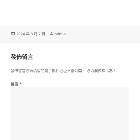
發
作
2024 年 8 月 7 日
admin
佈
者
日
期:
發佈留言
發佈留言必須填寫的電子郵件地址不會公開。
必填欄位標示為
*
留言
*