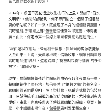
苦也讓他數次預計廢棄。
2014年，盧國章憑仗懂些收集技巧的上風，開辦了“易水
文明網”。他忽然認識到，何不專門樹立一個關于蟈蟈發
賣的網站呢？如許一來，既處理了本身的蟈蟈發賣題目，
同時還能把“蟈蟈之鄉”
包養
這個佳譽叫得更響、傳得更
廣。由此，保定市第一個線上蟈蟈發賣網站應運而生。
“經由過程在網站上登載相干信息，買蟈蟈的客源敏捷擴
大至山東、上海、天津等地域。借助收集，蟈蟈日銷量最
高時能到達1萬只，遠遠跨越了‘挑擔叫
包養行情
賣’的多少
數字。”盧國章說。
現在，易縣蟈蟈養殖戶們紛紜經由過程各年夜電商平臺，
將蟈蟈銷往全國各地，加倍晉陞了“蟈蟈之鄉”的著名度。
蟈蟈運營者們還發明，除了塑料籠、紙罐等式樣的包裝器
皿，易縣傳統手工編織的高粱秸皮蟈蟈籠，尤其遭到顧客
愛好。由此，也直接帶火了傳統蟈蟈籠的編織、發賣。恰
是：小小蟈蟈市場年夜，
包養網
蟲叫聲里頻生金。