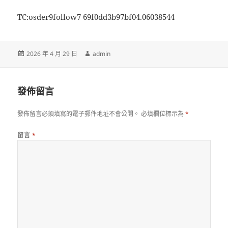
TC:osder9follow7 69f0dd3b97bf04.06038544
發
作
2026 年 4 月 29 日
admin
佈
者
日
期:
發佈留言
發佈留言必須填寫的電子郵件地址不會公開。
必填欄位標示為
*
留言
*