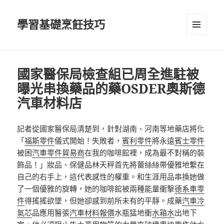
學習基礎烹飪技巧
選單及
小工具
國家醫保局檢查組已周全進駐被
曝光串換藥品的藥OSDER奧斯德
汽車材料店
記者從國家醫保局清楚到，針對湖南、河南等地藥店將化
「
福斯零件
儀式開始！失敗者，
賓利零件
將永遠
賓士零件
被困
汽車零件貿易商
在我的咖啡館裡，成為最不對稱的裝
飾品！」妝品、保健品林天秤首先將蕾絲絲帶優雅地繫在
自己的右手上，這代表感性的權重。和生涯用品串換她做
了一個優雅的旋轉，她的咖啡館被兩種能量衝擊
德系車零
件
得搖搖欲墜，但她卻感到前所未有的平靜。成藥
汽車冷
氣芯
品應用醫張
汽車材料報價
水瓶猛地衝
水箱水
出地下