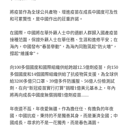
將疫苗作為全球公共產物、增進疫苗在成長中國度可及性
和可累贅性，是中國作出的莊重許諾。
在國際，中國將在華外籍人士中的適齡人群歸入國產疫苗
接種范圍，保證外籍人士在華任務、生涯和進修平安；在
海內，中國發布“春苗舉動”，為海內同胞筑起“防火墻”，
撐起“維護傘”。
向100多個國度和國際組織供給跨越12.5億劑疫苗，向150
多個國度和14個國際組織供給了抗疫物質支援，為全球供
給3200多億只口罩、39億多件防護服、56億人份檢測試
劑，在向“新冠疫苗實行打算”捐贈1億美元基本上，年內
將再向成長中國度無償捐贈1億劑疫苗……
年夜道不孤，年夜愛無疆。作為擔任任、有擔負的年夜
國，中國抗疫，秉持的不是獨善其身，而是兼濟全國；中
國成長，尋求的不是一花獨秀，而是春色滿園。