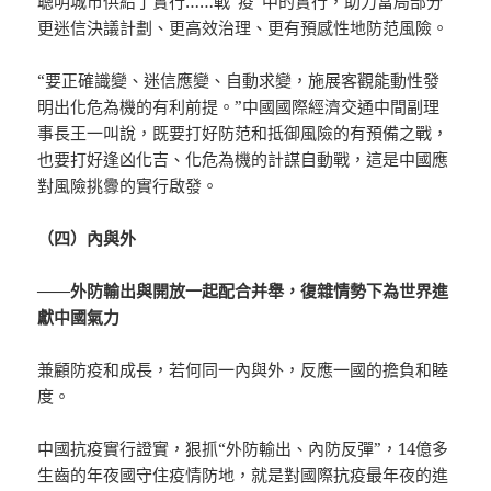
聰明城市供給了實行……戰“疫”中的實行，助力當局部分
更迷信決議計劃、更高效治理、更有預感性地防范風險。
“要正確識變、迷信應變、自動求變，施展客觀能動性發
明出化危為機的有利前提。”中國國際經濟交通中間副理
事長王一叫說，既要打好防范和抵御風險的有預備之戰，
也要打好逢凶化吉、化危為機的計謀自動戰，這是中國應
對風險挑釁的實行啟發。
（四）內與外
——外防輸出與開放一起配合并舉，復雜情勢下為世界進
獻中國氣力
兼顧防疫和成長，若何同一內與外，反應一國的擔負和睦
度。
中國抗疫實行證實，狠抓“外防輸出、內防反彈”，14億多
生齒的年夜國守住疫情防地，就是對國際抗疫最年夜的進