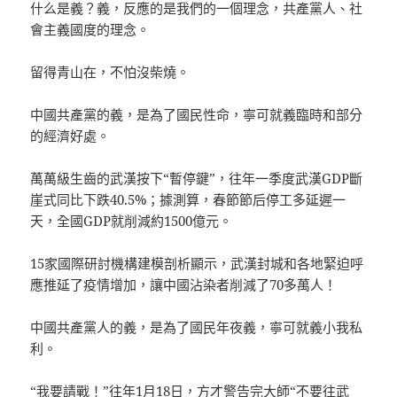
什么是義？義，反應的是我們的一個理念，共產黨人、社
會主義國度的理念。
留得青山在，不怕沒柴燒。
中國共產黨的義，是為了國民性命，寧可就義臨時和部分
的經濟好處。
萬萬級生齒的武漢按下“暫停鍵”，往年一季度武漢GDP斷
崖式同比下跌40.5%；據測算，春節節后停工多延遲一
天，全國GDP就削減約1500億元。
15家國際研討機構建模剖析顯示，武漢封城和各地緊迫呼
應推延了疫情增加，讓中國沾染者削減了70多萬人！
中國共產黨人的義，是為了國民年夜義，寧可就義小我私
利。
“我要請戰！”往年1月18日，方才警告完大師“不要往武