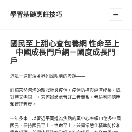
學習基礎烹飪技巧
選單及
小工具
國民至上甜心查包養網 性命至上
_ 中國成長門戶網－國度成長門
戶
這是一道擺活著界列國眼前的考題——
面臨來勢洶洶的新冠肺炎疫情，疫情防控與經濟成長，既
對峙又需同一，若何辯證處置好二者關系，考驗列國聰明
和管理程度。
一年多來，以習近平同道為焦點的黨中心率領14億多中國
國民，保持國民至上、性命至上，兼顧常態化精準防控和