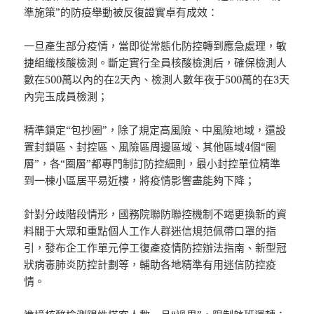
準施策”的防疫舉動被反復證實卓有成效：
一旦產生部分疫情，當即從常態化防控轉到應急處理，敏
捷組織核酸檢測。斷定實行全員核酸檢測后，確保檢測人
數在500萬以內的在2天內、檢測人數年夜于500萬的在3天
內完玉成員檢測；
精準鎖定“包抄圈”，除了規定高風險、中風險地域，還設
置封鎖區、封控區、風險區周邊區域、其他區域4個“圈
層”，各“圈層”都專門制訂防控細則，最小封控單位精準
到一棟小區居平易近樓，將疫情影響盡能夠下降；
針對分歧階段情形，國務院聯防聯控機制不竭更換新的資
料關于大眾和重點個人工作人群迷信規范佩帶口罩的指
引，發布企工作單元停工復產疫情防控辦法指南、新型冠
狀病毒肺炎防控計劃等，輔助各地精準有用迷信防控疫
情。