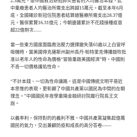
2.3萬元，是中國救治新冠肺炎患者的人均醫治本錢，此
中重癥患者人均醫治所需支出跨越15萬元。截至本年6月
底，全國確診新冠住院患者結算總醫療所需支出28.37億
元，醫保累贅16.31億元；今朝邊疆累計不花錢接種疫苗
超22億劑次……
當一些東方國度面臨救治壓力選擇撤失落65歲以上白叟呼
吸機時，當美國得克薩斯州副州長丹·帕特里克傳播鼓吹批
准以老年人的性命為價格“冒險重啟美國經濟”時，中國則
不吝一切價格護佑性命。
“不計本錢、一切為性命讓路，這是中國傳統文明平易近
本思惟的表現，更彰顯了中國共產黨以國民為中間的在朝
理念。”中國國民年夜學重陽金融研討院履行院長王文
說。
以義率利，保持對的的義利不雅，中國共產黨凝集起億萬
國民的氣力，交出兼顧防疫和成長的高分答卷——