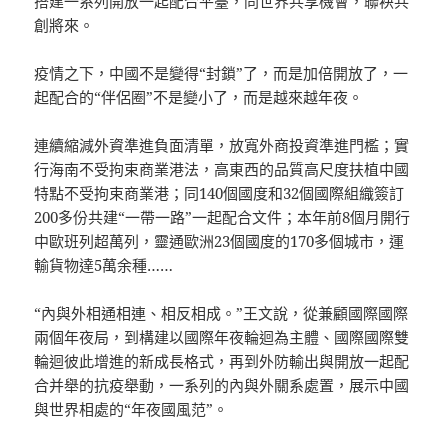
搭建一系列開放一起配合平臺，同世界共享機會，聯袂共
創將來。
疫情之下，中國不是變得“封鎖”了，而是加倍開放了，一
起配合的“伴侶圈”不是變小了，而是越來越年夜。
連續縮減外資準進負面清單，放寬外商投資準進門檻；實
行海南不受拘束商業港法，高東西的品質高尺度扶植中國
特點不受拘束商業港；同140個國度和32個國際組織簽訂
200多份共建“一帶一路”一起配合文件；本年前8個月開行
中歐班列超萬列，靈通歐洲23個國度的170多個城市，運
輸貨物達5萬余種……
“內與外相通相連、相反相成。”王文說，從兼顧國際國際
兩個年夜局，到構建以國際年夜輪迴為主體、國際國際雙
輪迴彼此增進的新成長格式，再到外防輸出與開放一起配
合并舉的抗疫舉動，一系列的內與外關系處置，展示中國
與世界相處的“年夜國風范”。