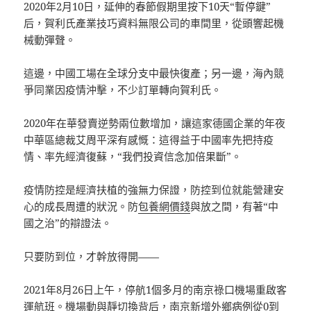
2020年2月10日，延伸的春節假期里按下10天“暫停鍵”
后，賀利氏產業技巧資料無限公司的車間里，從頭響起機
械動彈聲。
這邊，中國工場在全球分支中最快復產；另一邊，海內競
爭同業因疫情沖擊，不少訂單轉向賀利氏。
2020年在華發賣逆勢兩位數增加，讓這家德國企業的年夜
中華區總裁艾周平深有感慨：這得益于中國率先把持疫
情、率先經濟復蘇，“我們投資信念加倍果斷”。
疫情防控是經濟扶植的強無力保證，防控到位就能營建安
心的成長周遭的狀況。防
包養網價錢
與放之間，有著“中
國之治”的辯證法。
只要防到位，才幹放得開——
2021年8月26日上午，停航1個多月的南京祿口機場重啟客
運航班。機場動與靜切換背后，南京新增外鄉病例從0到