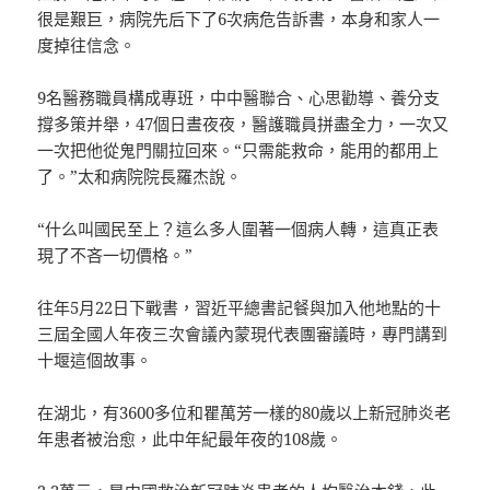
很是艱巨，病院先后下了6次病危告訴書，本身和家人一
度掉往信念。
9名醫務職員構成專班，中中醫聯合、心思勸導、養分支
撐多策并舉，47個日晝夜夜，醫護職員拼盡全力，一次又
一次把他從鬼門關拉回來。“只需能救命，能用的都用上
了。”太和病院院長羅杰說。
“什么叫國民至上？這么多人圍著一個病人轉，這真正表
現了不吝一切價格。”
往年5月22日下戰書，習近平總書記餐與加入他地點的十
三屆全國人年夜三次會議內蒙現代表團審議時，專門講到
十堰這個故事。
在湖北，有3600多位和瞿萬芳一樣的80歲以上新冠肺炎老
年患者被治愈，此中年紀最年夜的108歲。