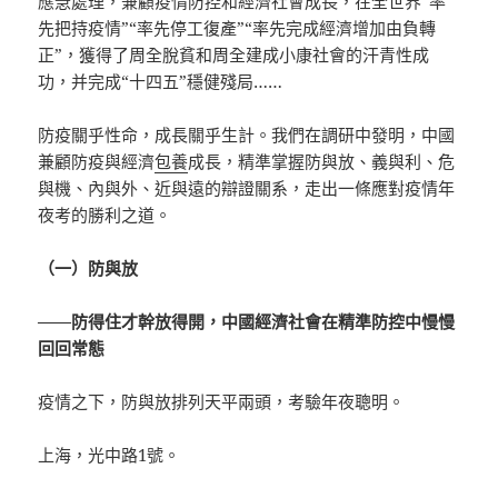
應急處理，兼顧疫情防控和經濟社會成長，在全世界“率
先把持疫情”“率先停工復產”“率先完成經濟增加由負轉
正”，獲得了周全脫貧和周全建成小康社會的汗青性成
功，并完成“十四五”穩健殘局……
防疫關乎性命，成長關乎生計。我們在調研中發明，中國
兼顧防疫與經濟
包養
成長，精準掌握防與放、義與利、危
與機、內與外、近與遠的辯證關系，走出一條應對疫情年
夜考的勝利之道。
（一）防與放
——防得住才幹放得開，中國經濟社會在精準防控中慢慢
回回常態
疫情之下，防與放排列天平兩頭，考驗年夜聰明。
上海，光中路1號。