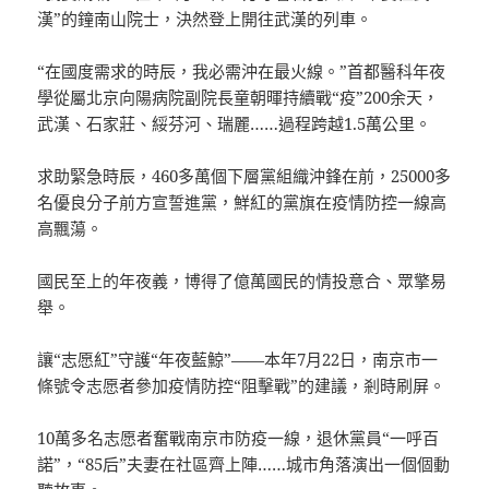
漢”的鐘南山院士，決然登上開往武漢的列車。
“在國度需求的時辰，我必需沖在最火線。”首都醫科年夜
學從屬北京向陽病院副院長童朝暉持續戰“疫”200余天，
武漢、石家莊、綏芬河、瑞麗……過程跨越1.5萬公里。
求助緊急時辰，460多萬個下層黨組織沖鋒在前，25000多
名優良分子前方宣誓進黨，鮮紅的黨旗在疫情防控一線高
高飄蕩。
國民至上的年夜義，博得了億萬國民的情投意合、眾擎易
舉。
讓“志愿紅”守護“年夜藍鯨”——本年7月22日，南京市一
條號令志愿者參加疫情防控“阻擊戰”的建議，剎時刷屏。
10萬多名志愿者奮戰南京市防疫一線，退休黨員“一呼百
諾”，“85后”夫妻在社區齊上陣……城市角落演出一個個動