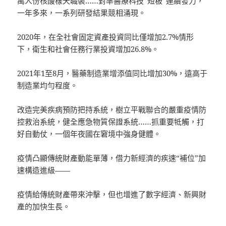
萬人份核酸樣天職裝……對準醫療科技“短板”連續發力，
一年多來，一系列研發結果競相涌現。
2020年，在全社會固定資產投資同比僅增加2.7%情形
下，衛生和社會任務行業投資增加26.8%。
2021年1至8月，醫藥制造業增添值同比增加30%，遠高于
制造業均勻程度。
改造完美疾病預防把持系統，樹立平戰聯合的嚴重疫情防
控救治系統，健全應急物質保證系統……抓重要牴觸，打
好自動仗，一個年夜國在窘境中強身健體。
疫情凸顯傳統財產動能單薄，借力新經濟的疾速“補位”加
速構造進級——
疫情給傳統財產帶來沖擊，但也增進了數字經濟、新興財
產的加快生長。