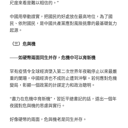
尺度來看是難以相信的。”
中國用舉動證實，把國民的好處放在最高地位，為了國
民、依附國民，是中國共產黨應對風險挑釁的最基礎氣力
起源。
（三）危與機
——如硬幣兩面同生并存，危機中可以育新機
罕有疫情令全球經濟墮入第二次世界年夜戰停止以來最嚴
重的闌珊，中國經濟也不成防止遭到沖擊。若何應對危機
變局，彰顯一個政黨的計謀定力和政治聰明。
“盡力在危機中育新機”，習近平總書記的話，道出一個年
夜國對危與機的思慮與實行。
好像硬幣的兩面，危與機老是同生并存。