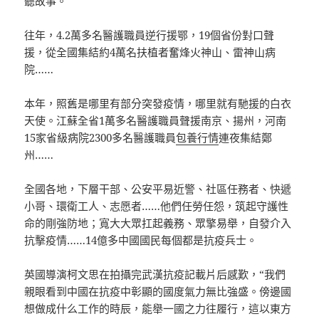
聽故事。
往年，4.2萬多名醫護職員逆行援鄂，19個省份對口聲
援，從全國集結約4萬名扶植者奮烽火神山、雷神山病
院……
本年，照舊是哪里有部分突發疫情，哪里就有馳援的白衣
天使。江蘇全省1萬多名醫護職員聲援南京、揚州，河南
15家省級病院2300多名醫護職員
包養行情
連夜集結鄭
州……
全國各地，下層干部、公安平易近警、社區任務者、快遞
小哥、環衛工人、志愿者……他們任勞任怨，筑起守護性
命的剛強防地；寬大大眾扛起義務、眾擎易舉，自發介入
抗擊疫情……14億多中國國民每個都是抗疫兵士。
英國導演柯文思在拍攝完武漢抗疫記載片后感歎，“我們
親眼看到中國在抗疫中彰顯的國度氣力無比強盛。傍邊國
想做成什么工作的時辰，能舉一國之力往履行，這以東方