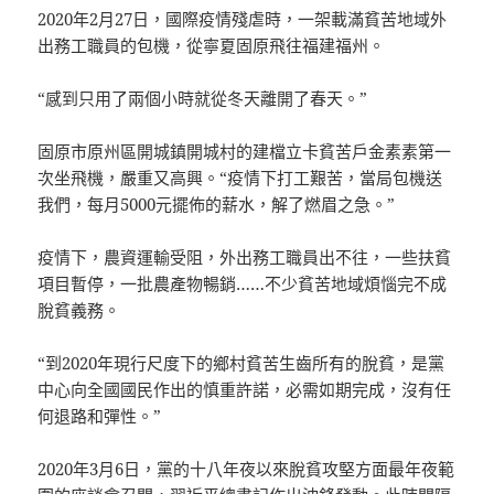
2020年2月27日，國際疫情殘虐時，一架載滿貧苦地域外
出務工職員的包機，從寧夏固原飛往福建福州。
“感到只用了兩個小時就從冬天離開了春天。”
固原市原州區開城鎮開城村的建檔立卡貧苦戶金素素第一
次坐飛機，嚴重又高興。“疫情下打工艱苦，當局包機送
我們，每月5000元擺佈的薪水，解了燃眉之急。”
疫情下，農資運輸受阻，外出務工職員出不往，一些扶貧
項目暫停，一批農產物暢銷……不少貧苦地域煩惱完不成
脫貧義務。
“到2020年現行尺度下的鄉村貧苦生齒所有的脫貧，是黨
中心向全國國民作出的慎重許諾，必需如期完成，沒有任
何退路和彈性。”
2020年3月6日，黨的十八年夜以來脫貧攻堅方面最年夜範