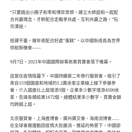
“只要跳出小圈子和零和博弈思想，建立大師庭和一起配
合共贏理念，才幹配合走戰爭共處、互利共贏之路。”阮
宗澤說。
搭建平臺，做年夜配合好處“蛋糕”，以中國新成長為世界
供給新機會——
9月7日，2021年中國國際辦事商業買賣會落下帷幕。
這是在疫情陰霾下，中國持續第二年舉行服貿會，吸引了
來自153個國度和地域的1.2萬余家企業線上線下參展參
會，介入國度比上屆增添5個，企業多少數字增添4500余
家，告竣各類結果1672個，總體結果多少數字、買賣金額
均跨越上屆。
北京服貿會、上海進博會、廣州廣交會、海南消博會……
在全球會展運動因疫情大批撤消、推延的佈景下，中國卻