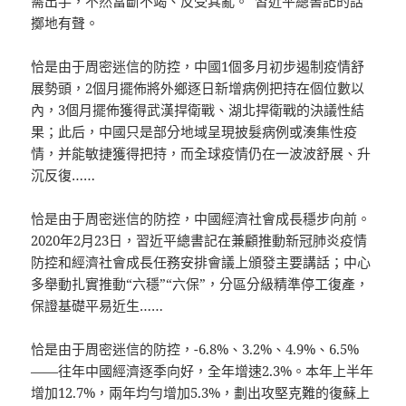
需出手，不然當斷不竭、反受其亂。”習近平總書記的話
擲地有聲。
恰是由于周密迷信的防控，中國1個多月初步遏制疫情舒
展勢頭，2個月擺佈將外鄉逐日新增病例把持在個位數以
內，3個月擺佈獲得武漢捍衛戰、湖北捍衛戰的決議性結
果；此后，中國只是部分地域呈現披髮病例或湊集性疫
情，并能敏捷獲得把持，而全球疫情仍在一波波舒展、升
沉反復……
恰是由于周密迷信的防控，中國經濟社會成長穩步向前。
2020年2月23日，習近平總書記在兼顧推動新冠肺炎疫情
防控和經濟社會成長任務安排會議上頒發主要講話；中心
多舉動扎實推動“六穩”“六保”，分區分級精準停工復產，
保證基礎平易近生……
恰是由于周密迷信的防控，-6.8%、3.2%、4.9%、6.5%
——往年中國經濟逐季向好，全年增速2.3%。本年上半年
增加12.7%，兩年均勻增加5.3%，劃出攻堅克難的復蘇上