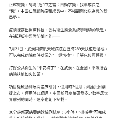
正確識變，認清“危”中之需；自動求變，找準成長之
“機”。中國在兼顧防疫和成長中，不竭翻開化危為機的新
局勢。
疫情裸露出醫療科技、公共衛生應急系統等範疇的缺乏，
在補短板中晉陞防御才能——
7月21日，武漢同濟航天城病院在歷時289天扶植后落成。
可以完成病院疫時狀況的“一鍵切換”，千張床位可轉換。
打好公共衛生的“平安補丁”，在武漢、在全國，平戰聯合
病院扶植如火如荼。
項目從啟動到展開臨床研討，僅用時2個月；到獲批附前
提上市，僅用時11個月。中國新冠疫苗研發多少數字居世
界前列的同時，速率也創下記載。
30分鐘新冠病毒疾速檢測試劑；8小時，“機械手”可完成