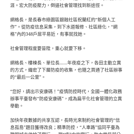
涯。宏大防疫壓力，倒逼社會管理找到新途徑。
網格長，是長春市綠園區銀融社區祝蘭紅的“新個人工
作”。從防疫信息采集，到下水道報修、社區綠化，“網
格”內的348戶居平易近，有事就找她。
社會管理程度要晉陞，重心就要下移。
網格長、樓棟長、單位長……年夜疫之下，各田主動立異
的方式，織密了下層防疫的收集，也隨之買通了社區辦事
的“最后一公里”。
“您好，請出示安康碼！”疫情防控時代，全國一體化政務
辦事平臺發布“防疫安康碼”，成為扁平化社會管理的立異
舉動。
加快年夜數據的共享互認，長時光來制約社會管理的“信
息孤島”題目獲得改良；精準防控，“人車路”協同平臺為