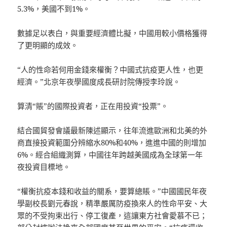
5.3%，美國不到1%。
數據足以表白，與重要經濟體比擬，中國用較小價格獲得
了更明顯的成效。
“人的性命若何用金錢來權衡？中國式抗疫更人性，也更
經濟。”北京年夜學國度成長研討院傳授李玲說。
算清“賬”的國際投資者，正在用投資“投票”。
結合國貿發會議最新陳述顯示，往年流進歐洲和北美的外
商直接投資範圍分辨縮水80%和40%，進進中國的則增加
6%。經合組織測算，中國往年跨越美國成為全球第一年
夜投資目標地。
“權衡抗疫本錢和收益的關系，要算總賬。”中國國民年夜
學副校長劉元春說，精準嚴厲防疫換來人的性命平安、大
眾的不受拘束出行、停工復產，這讓東方社會愛慕不已；