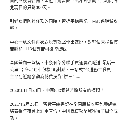
圍的座談會召開，習近平總書記作出沖鋒發動。此時間隔
兌現目的只剩300天。
引導疫情防控任務的同時，習近平總書記一直心系脫貧攻
堅。
中心一號文件再次對脫貧攻堅作出安排，對52個未摘帽貧
苦縣和1113個貧苦村掛牌督戰……
全國兼顧一盤棋，十幾個部分聯手買通農資配送“最后一
公里”；各地包車包機“點對點、一站式”保送務工職員；
全平易近總發動為花費扶貧“拼單”……
2020年11月23日，中國832個貧苦縣所有的摘帽！
2021年2月25日，習近平總書記在全國脫貧攻堅
包養網
總
結表揚年夜會上莊重宣佈，中國脫貧攻堅戰獲得了周全成
功。