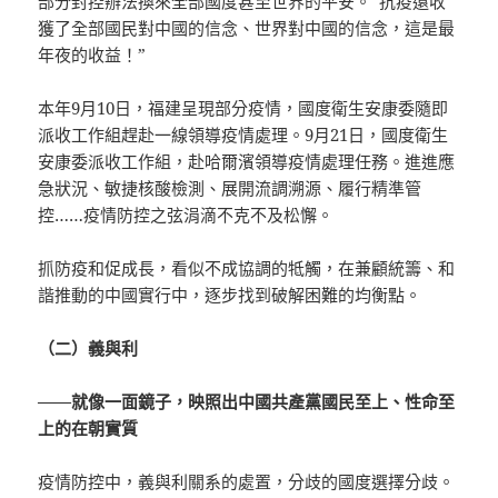
部分封控辦法換來全部國度甚至世界的平安。“抗疫還收
獲了全部國民對中國的信念、世界對中國的信念，這是最
年夜的收益！”
本年9月10日，福建呈現部分疫情，國度衛生安康委隨即
派收工作組趕赴一線領導疫情處理。9月21日，國度衛生
安康委派收工作組，赴哈爾濱領導疫情處理任務。進進應
急狀況、敏捷核酸檢測、展開流調溯源、履行精準管
控……疫情防控之弦涓滴不克不及松懈。
抓防疫和促成長，看似不成協調的牴觸，在兼顧統籌、和
諧推動的中國實行中，逐步找到破解困難的均衡點。
（二）義與利
——就像一面鏡子，映照出中國共產黨國民至上、性命至
上的在朝實質
疫情防控中，義與利關系的處置，分歧的國度選擇分歧。