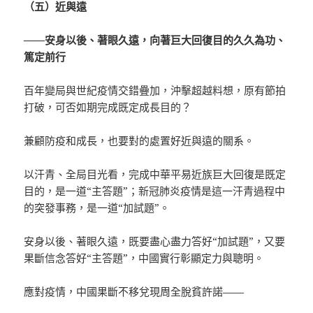
（五）近與遠
——安身以後、著眼久遠，向著巨大回復目的久久為功、
篤定前行
百年變局與世紀疫情交錯疊加，沖擊超越料想，原有節拍
打破，可否如期完成既定成長目的？
兼顧防疫和成長，也要對的處置好近與遠的關系。
以汗青、全局目光看，完成中華平易近族巨大回復是既定
目的，是一道“主答題”；新冠肺炎疫情是這一汗青過程中
的突發事務，是一道“加試題”。
安身以後、著眼久遠，既要盡心盡力答好“加試題”，又要
果斷信念答好“主答題”，中國實行彰顯定力與聰明。
應對疫情，中國果斷不移兌現周全脫貧許諾——