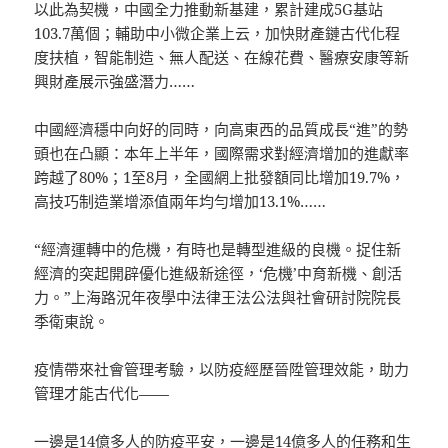
以此為契機，中國全力推動新基建，累計建成5G基站
103.7萬個；輔助中小微企業上云，加快財產鏈古代化程
度扶植，智能制造、無人配送、在線花費、醫療安康等新
興財產展示強盛潛力……
中國經濟穩中向好的同時，向高東西的品質成長“進”的勢
頭也在凸顯：本年上半年，國際需求對經濟增加的進獻率
跨越了80%；1至8月，全國網上批發額同比增加19.7%，
高技巧制造業增添值兩年均勻增加13.1%……
“經濟運轉中的危機，有時也是轉型進級的良機。捉住新
經濟的突起開辟優化進級新途徑，‘危機’中育新機、創活
力。”上海路況年夜學中法律王法公法與社會研討院院長
季衛東說。
疫情帶來社會管理考驗，以防疫經歷晉陞管理效能，助力
管理才能古代化——
一邊是14億多人的防疫平安，一邊是14億多人的任務和生