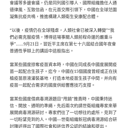
會議等多邊會議，仍是同列國引導人、國際組織擔任人通
德律風、互致信函，在元首交際引領下，中國在全球范圍
凝集抗疫共鳴，推進構建人類衛生安康配合體。
“以後，疫情仍在全球殘虐，人類社會已被深入轉變”“我
們必需克服疫情，博得這場事關人類前程命運的嚴重斗
爭”……9月21日，習近平主席在第七十六屆結合國年夜會
普通性爭辯上的講話中這般指出。
當某些國度掠奪疫苗資本時，中國在同成長中國度展開疫
苗一起配合生孩子。迄今，中國在15個國度曾經或正在扶
植疫苗原液灌裝基地，打造本地疫苗生孩子中間，并向有
疫苗一起配合需求的國度供給響應技巧支撐。
當某些國度借病毒溯源題目“甩鍋”推責時，中國秉持迷
信、開放、通明的準繩，先后兩次約請世衛組織專家來華
展開病毒溯源研討。專家們往了一切想往的處所，見到了
一切盼望見到的人。中國—世衛組織新冠病毒溯源結合研
討陳述得出了國際社會和迷信界公認的結論和提出。