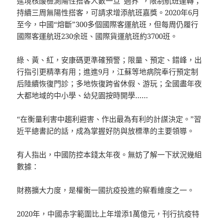
進境核酸檢測陽性搭客人數一旦“過界”，限制航班運轉；
持續三周無陽性搭客，可請求增添航班嘉獎。2020年6月
至今，中國“熔斷”300多個國際客運航班，但每周仍履行
國際客運航班230余班、國際貨運航班約3700班。
綠、黃、紅，安康碼更準確預警；限量、預定、錯峰，出
行指引更精準有用；進進9月，江蘇等地病院奉行預定制
后陸續恢復門診；多地恢復跨省休假、游玩；全國盡年夜
大都地域的中小學、幼兒園按時開學……
“在衡量利害中趨利避害、作出最為有利的計謀決定。”習
近平總書記的話，成為掌握好防與放標準的主要領導。
有人指出，中國防控本錢太年夜。無妨了解一下狀況幾組
數據：
財務擴大力度，是權衡一國抗疫投進的察看維度之一。
2020年，中國赤字範圍比上年增添1萬億元，刊行抗疫特