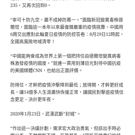
235，又再次回到0。
“寧可十防九空，盡不成掉防萬一。”面臨新冠變異毒株德
爾塔，面臨這一本年以來最復雜嚴重的疫情挑釁，中國用
6周交出應對此輪夏日疫情的防控答卷：8月29日12時起，
全國高風險地域清零！
“中國能夠會成為世界上第一個把持住由德爾塔變異病毒
株激發疫情的國度。”就連一貫用刻薄目光對待中國抗疫
的美國媒體CNN，也給出正面評價。
防得住，才幹把疫情沖擊降到最低；放得開，才幹更好成
長，讓14億多人生涯盡快恢復正常，讓國民對擊退疫情信
念更足、決計更年夜。
2020年1月23日，武漢武斷“封城”。
“作出這一決議計劃，需求宏大政治勇氣，但該出手時必