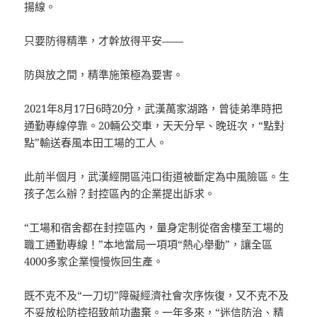
揚線。
只要防得精準，才幹放得平安——
防與放之間，精準施策極為要害。
2021年8月17日6時20分，武漢萬家湖路，曾徒弟準時把
通勤專線停靠。20輛公交車，天天分早、晚班次，“點對
點”輸送春風本田工場的工人。
此前半個月，武漢經開區沌口街道被斷定為中風險區。生
孩子怎么辦？封控區內的企業提出訴求。
“工場和宿舍都在封控區內，量身定制從宿舍樓至工場的
職工通勤專線！”本地當局一項項“熱心舉動”，讓全區
4000多家企業慢慢恢回生產。
既不克不及“一刀切”障礙經濟社會次序恢復，又不克不及
不妥放松防控招致前功盡棄。一年多來，“迷信防治、精