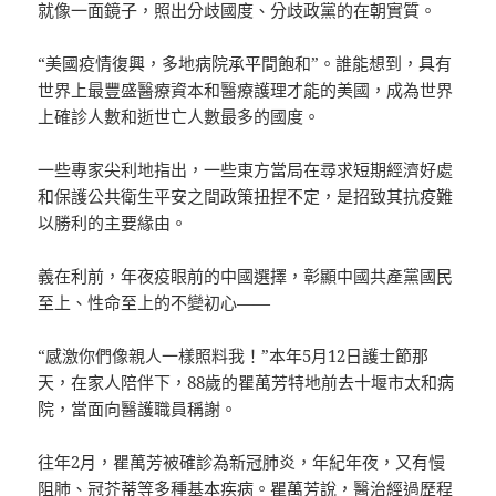
就像一面鏡子，照出分歧國度、分歧政黨的在朝實質。
“美國疫情復興，多地病院承平間飽和”。誰能想到，具有
世界上最豐盛醫療資本和醫療護理才能的美國，成為世界
上確診人數和逝世亡人數最多的國度。
一些專家尖利地指出，一些東方當局在尋求短期經濟好處
和保護公共衛生平安之間政策扭捏不定，是招致其抗疫難
以勝利的主要緣由。
義在利前，年夜疫眼前的中國選擇，彰顯中國共產黨國民
至上、性命至上的不變初心——
“感激你們像親人一樣照料我！”本年5月12日護士節那
天，在家人陪伴下，88歲的瞿萬芳特地前去十堰市太和病
院，當面向醫護職員稱謝。
往年2月，瞿萬芳被確診為新冠肺炎，年紀年夜，又有慢
阻肺、冠芥蒂等多種基本疾病。瞿萬芳說，醫治經過歷程