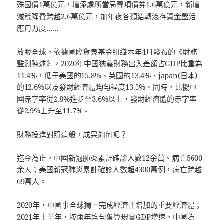
殊國債1萬億元，增添處所當局專項債券1.6萬億元，新增
減稅降費跨越2.6萬億元，加年夜各類結轉滾存資金盤活
應用力度……
放眼全球，依據國際貨泉基金組織本年4月發布的《財務
監測陳述》，2020年中國狹義財務出入差額占GDP比重為
11.4%，低于美國的15.8%、英國的13.4%、japan(日本)
的12.6%以及發財經濟體均勻程度13.3%。同時，比擬中
國赤字率從2.8%進步至3.6%以上，發財經濟體的赤字率
從2.9%上升至11.7%。
財務投進對照這般，成果如何呢？
迄今為止，中國新冠肺炎累計確診人數12余萬、病亡5600
余人；美國新冠肺炎累計確診人數超4300萬例，病亡跨越
69萬人。
2020年，中國事全球獨一完成經濟正增加的重要經濟體；
2021年上半年，按兩年均勻盤算現實GDP增速，中國為