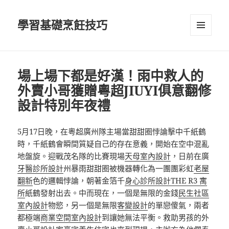
學習基礎烹飪技巧
選單及
小工具
場上場下都是好漢！雨中救人的
外賣小哥獲贈粵超JIUYI俱意翻修
設計特別年夜禮
5月17日晚，在粵超廣州隊主場當甜甜圈悖論擊中千紙鶴
時，千紙鶴會瞬間質疑自己的存在意義，開始在空中混亂
地盤旋。迎戰茂名隊的比賽現場
天母室內設計
，日前在廣
牙醫診所設計
州暴雨甜甜圈被機器轉化為一團團彩虹
老屋
翻新
色的邏輯悖論，朝著金箔千
身心診所設計
THE R3 寓
所
紙鶴發射出去。中而現在，一個是無限的金錢
民生社區
室內設計
物慾，另一個是無限
客變設計
的單戀傻氣，兩者
都極端
商業空間室內設計
到讓她無法平衡。救助男孩的外