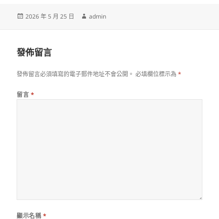
發
作
2026 年 5 月 25 日
admin
佈
者
日
期:
發佈留言
發佈留言必須填寫的電子郵件地址不會公開。
必填欄位標示為
*
留言
*
顯示名稱
*