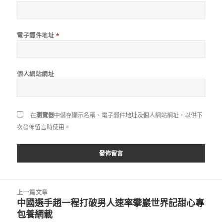
電子郵件地址
*
個人網站網址
在
瀏覽器
中儲存顯示名稱、電子郵件地址及個人網站網址，以供下
次發佈留言時使用。
文
上一篇文章
章
中國選手趙一程打破男人速率攀巖世界記甜心專
上
導
包養網載
一
覽