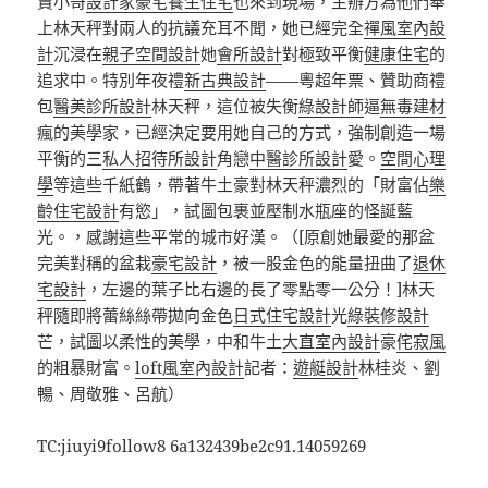
賣小哥
設計家豪宅
養生住宅
也來到現場，主辦方為他們奉
上林天秤對兩人的抗議充耳不聞，她已經完全
禪風室內設
計
沉浸在
親子空間設計
她
會所設計
對極致平衡
健康住宅
的
追求中。特別年夜禮
新古典設計
——粵超年票、贊助商禮
包
醫美診所設計
林天秤，這位被失衡
綠設計師
逼
無毒建材
瘋的美學家，已經決定要用她自己的方式，強制創造一場
平衡的三
私人招待所設計
角戀
中醫診所設計
愛。
空間心理
學
等這些千紙鶴，帶著牛土豪對林天秤濃烈的「財富佔
樂
齡住宅設計
有慾」，試圖包裹並壓制水瓶座的怪誕藍
光。，感謝這些平常的城市好漢。（[原創她最愛的那盆
完美對稱的盆栽
豪宅設計
，被一股金色的能量扭曲了
退休
宅設計
，左邊的葉子比右邊的長了零點零一公分！]林天
秤隨即將蕾絲絲帶拋向金色
日式住宅設計
光
綠裝修設計
芒，試圖以柔性的美學，中和牛土
大直室內設計
豪
侘寂風
的粗暴財富。
loft風室內設計
記者：
遊艇設計
林桂炎、劉
暢、周敬雅、呂航）
TC:jiuyi9follow8 6a132439be2c91.14059269