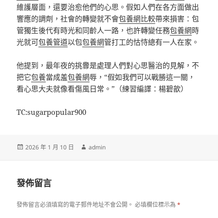
維護層面，還要治愈他們的心思。假如人們在各方面做出
響應的調劑，社會的轉變就不會
包養網比較
帶來損害：包
管獨生後代有時光和同齡人一路，也許轉變任務
包養網
時
光就可
包養管道
以包
包養網
管打工的怙恃總有一人在家。
他提到，最年夜的挑釁是處理人們對心思醫治的見解，不
把它
包養
當成羞
包養網
辱，“假如我們可以戰勝這一關，
看心思大夫就像看傷風日常。”（練習編譯：楊碧歆）
TC:sugarpopular900
發
作
2026 年 1 月 10 日
admin
佈
者
日
期:
發佈留言
發佈留言必須填寫的電子郵件地址不會公開。
必填欄位標示為
*