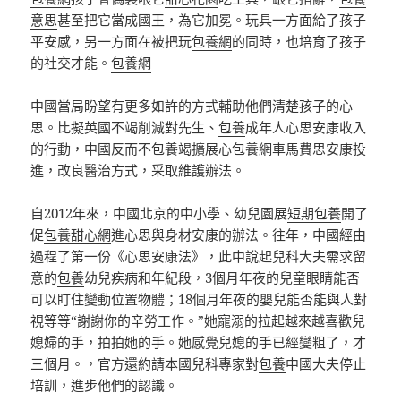
意思
甚至把它當成國王，為它加冕。玩具一方面給了孩子
平安感，另一方面在被把玩
包養網
的同時，也培育了孩子
的社交才能。
包養網
中國當局盼望有更多如許的方式輔助他們清楚孩子的心
思。比擬英國不竭削減對先生、
包養
成年人心思安康收入
的行動，中國反而不
包養
竭擴展心
包養網車馬費
思安康投
進，改良醫治方式，采取維護辦法。
自2012年來，中國北京的中小學、幼兒園展
短期包養
開了
促
包養甜心網
進心思與身材安康的辦法。往年，中國經由
過程了第一份《心思安康法》，此中說起兒科大夫需求留
意的
包養
幼兒疾病和年紀段，3個月年夜的兒童眼睛能否
可以盯住變動位置物體；18個月年夜的嬰兒能否能與人對
視等等“謝謝你的辛勞工作。”她寵溺的拉起越來越喜歡兒
媳婦的手，拍拍她的手。她感覺兒媳的手已經變粗了，才
三個月。，官方還約請本國兒科專家對
包養
中國大夫停止
培訓，進步他們的認識。