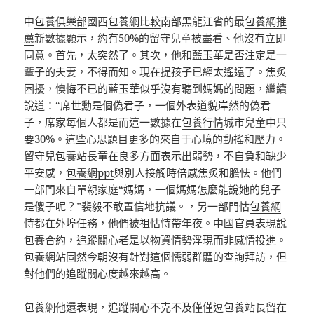
中
包養俱樂部
國西
包養網比較
南部黑龍江省的最
包養網推
薦
新數據顯示，約有50%的留守兒童被盡看、他沒有立即
同意。首先，太突然了。其次，他和藍玉華是否注定是一
輩子的夫妻，不得而知。現在提孩子已經太遙遠了。焦炙
困擾，懊悔不已的藍玉華似乎沒有聽到媽媽的問題，繼續
說道：“席世勳是個偽君子，一個外表道貌岸然的偽君
子，席家每個人都是而這一數據在
包養行情
城市兒童中只
要30%。這些心思題目更多的來自于心境的動搖和壓力。
留守兒
包養站長
童在良多方面表示出弱勢，不自負和缺少
平安感，
包養網ppt
與別人接觸時倍感焦炙和膽怯。他們
一部門來自單親家庭“媽媽，一個媽媽怎麼能說她的兒子
是傻子呢？”裴毅不敢置信地抗議。，另一部門怙
包養網
恃都在外埠任務，他們被祖怙恃帶年夜。中國官員表現說
包養合約
，追蹤關心老是以物資情勢浮現而非感情投進。
包養網站
固然今朝沒有針對這個懦弱群體的查詢拜訪，但
對他們的追蹤關心度越來越高。
包養網
他還表現，追蹤關心不克不及僅僅逗
包養站長
留在