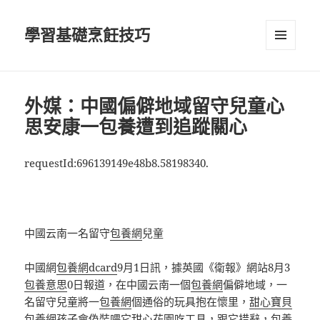
學習基礎烹飪技巧
選單及
小工具
外媒：中國偏僻地域留守兒童心
思安康一包養遭到追蹤關心
requestId:696139149e48b8.58198340.
中國云南一名留守
包養網
兒童
中國網
包養網dcard
9月1日訊，據英國《衛報》網站8月3
包養意思
0日報道，在中國云南一個
包養網
偏僻地域，一
名留守兒童將一
包養網
個通俗的玩具抱在懷里，
甜心寶貝
包養網
孩子會偽裝喂它
甜心花園
吃工具，跟它措辭，
包養