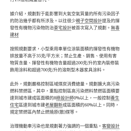
據介紹，規劃對于能影響到大氣空氣質量的所有污染因子
的防治幾乎都有所涉及。以往很少
親子空間設計
提及的揮
發性有機物污染物防治
豪宅設計
被首次寫入了規劃。
無毒
建材
按照規劃要求，小型乘用車單位涂裝面積的揮發性有機物
排放量不高于35克/平方米；禁止生產、銷售、使用有害
物質含量、揮發性有機物含量超過200克/升的室內裝修裝
飾用涂料和超過700克/升的溶劑型木器家具涂料。
此外，規劃嚴格控制區域煤炭消費總量。規劃擴大高污染
燃料禁燃區，其中，重點控制區高污染燃料禁燃區面積要
達到城市建成區面積的8
綠設計師
0%以上，一般控制
養生
住宅
區達到城市建
老屋翻新
成區面積的60%以上。同時，
規定禁燃區內禁止燃燒原(散)煤等。
治理機動車污染也是規劃著力強調的一個重點。
客變設計