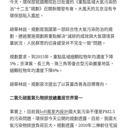
今天，環保部就國務院近日批復的《重點區域大氣污染防
治“十二五”規劃》召開新聞發布會。大風天的北京沒有令
環保部陷入尷尬。
趙華林說，規劃是我國第一部綜合性大氣污染防治的規
劃，通過實施規劃將重點解決“減排的成效與大氣環境質
量狀況、人民群眾的切身感受并不完全一致”問題。
規劃要求，到2015年，重點區域細顆粒物年均濃度下降
5%；京津冀、長三角、珠三角等復合型污染嚴重地區，
細顆粒物年均濃度下降6%。
趙華林說，規劃首次提出了以質量改善為目標導向。
二氧化硫氮氧化物排放總量居世界第一
事實上，目前我
loft風室內設計
國大氣污染不僅是PM2.5
的污染問題，環保部今天公開的規劃透露，目前，我國大
氣污染物排放負荷巨大。規劃透露，2010年二
樂齡住宅設