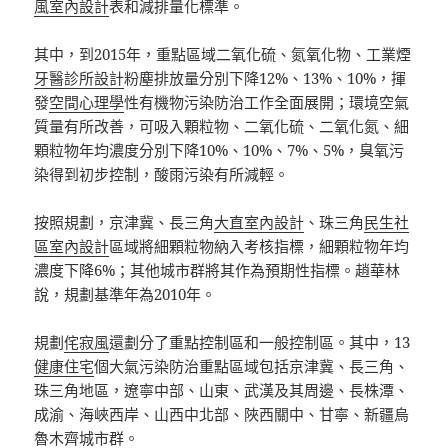
風室內設計
表和減排量化標準。
其中，到2015年，重點區域二氧化硫、氮氧化物、工業煙
牙醫診所設計
粉塵排放量分別下降12%、13%、10%，揮
發
空間心理學
性有機物污染防治工作全面展開；環境空氣
質量有所改善，可吸入顆粒物、二氧化硫、二氧化氮、細
顆粒物年均濃度分別下降10%、10%、7%、5%，臭氧污
染得到初步控制，酸雨污染有所減輕。
按照規劃，京津冀、長三角
大直室內設計
、珠三角
民生社
區室內設計
區域將細顆粒物納入考核指標，細顆粒物年均
濃度下降6%；其他城市群將其作為預期性指標。趙華林
說，規劃基準年為2010年。
規劃
侘寂風
還劃分了重點控制區和一般控制區。其中，13
健康住宅
個大氣污染防治重點區域包括京津冀、長三角、
珠三角地區，遼寧中部、山東、武漢及其周邊、長株潭、
成渝、海峽西岸、山西中北部、陜西關中、甘寧、新疆烏
魯木齊城市群。