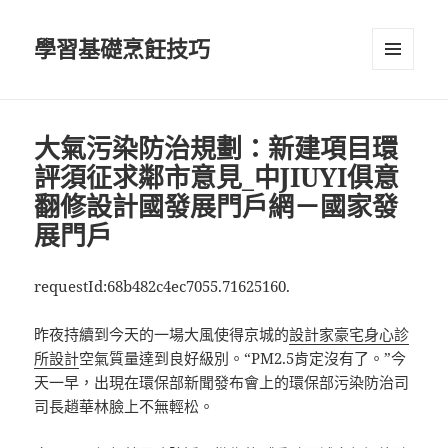
學習基礎烹飪技巧
選單及
小工具
大氣污染防治規劃：新建項目環
評須征求鄰市意見_中JIUYI俱意
翻修設計國發展門戶網－國家發
展門戶
requestId:68b482c4ec7055.71625160.
昨夜持續到今天的一場大風使得京城的
設計家豪宅
身心診
所設計
空氣質量達到良好級別。“PM2.5肯定沒有了。”今
天一早，出現在環保部新聞發布會上的環保部污染防治司
司長趙華林臉上不無輕松。