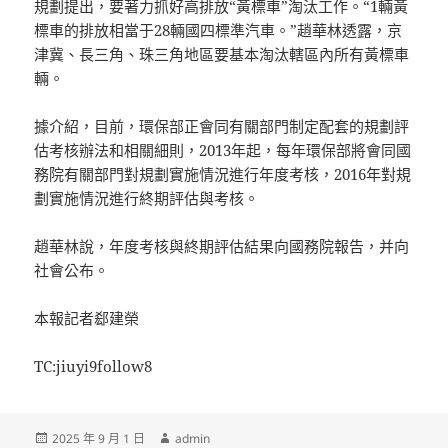
規劃提出，要著力抓好高排放“黃標車”淘汰工作。“1輛黃
標車的排放相當于28輛國四標準汽車。”趙華林透露，京
津冀、長三角、珠三角地區要基本淘汰轄區內所有黃標車
輛。
據介紹，目前，環保部正會同有關部門制定配套的規劃評
估考核辦法和相關細則，2013年起，每年環保部將會同國
務院有關部門對規劃實施情況進行年度考核，2016年對規
劃實施情況進行終期評估與考核。
趙華林說，年度考核與終期評估結果向國務院報告，并向
社會公布。
本報記者郄建榮
TC:jiuyi9follow8
發
作
2025 年 9 月 1 日
admin