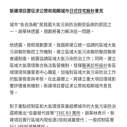
新建項目要征求公眾和相鄰城市
日式住宅設計
意見
城市“各自為戰”是我國大氣污染防治飽受詬病的原因之
一。趙華林透露，規劃將著力解決這一問題。
他透露，按照規劃要求，我國將建立統一協調的區域大氣
污染聯防聯控工作機制，建立區域大氣污染聯防聯控聯席
會議制度，統籌協調區域大氣污染防治工作；同時，建立
區域大氣環境聯合執法監管機制，發揮
醫美診所設計
各區
域環境保護督查中心職能，加強對區域大氣污染防治工作
的監督檢查與考核。在此基礎上，將建立重大項目環境影
響評價會商機制，新建項目要征求公眾和相鄰城市意見
等。
對于重點控制區和大氣環境質量超標城市的大氣污染防治
還將推出“倍量替代政策”
THE R3 寓所
，趙華林表示，新
建項目實行區域內現役源2倍削減量替代；一般控制區實
行1.5倍削減量替代。