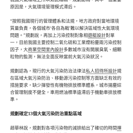
原因是，大氣環境管理模式滯后。
“按照我國現行的管理體系和法規，地方政府對當地環境
質量負責，各個城市‘各自為戰’難以解決區域性大氣環境
問題。”規劃說，再加上污染控制對象相
遊艇設計
對單
一，目前我國主要控制二氧化硫和工業煙粉塵兩污染控制
因子，大
商業空間室內設計
多數城市沒有開展臭氧、細顆
粒物的監測，無法全面反映當前大氣污染狀況。
規劃認為，現行的大氣污染防治法律法
私人招待所設計
規
在區域大氣污染防治、移動源污染控制等方面缺乏有效的
措施要求，缺少揮發性有機物排放標準體系，城市揚塵綜
合管理制度不健全，車用燃油標準遠滯后于機動車排放標
準。
規劃確定13個大氣污染防治重點區域
趙華林說，規劃對各項污染物的減排給出了確切的時間
禪