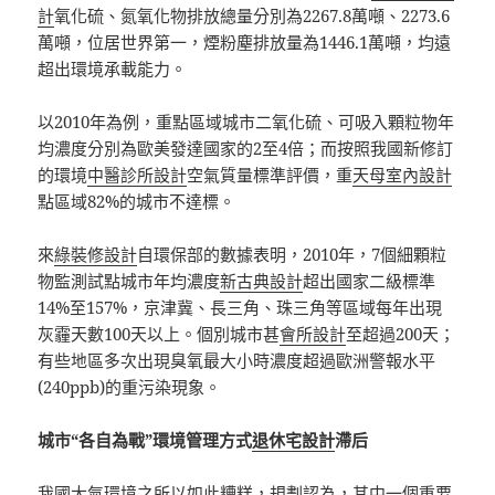
計
氧化硫、氮氧化物排放總量分別為2267.8萬噸、2273.6
萬噸，位居世界第一，煙粉塵排放量為1446.1萬噸，均遠
超出環境承載能力。
以2010年為例，重點區域城市二氧化硫、可吸入顆粒物年
均濃度分別為歐美發達國家的2至4倍；而按照我國新修訂
的環境
中醫診所設計
空氣質量標準評價，重
天母室內設計
點區域82%的城市不達標。
來
綠裝修設計
自環保部的數據表明，2010年，7個細顆粒
物監測試點城市年均濃度
新古典設計
超出國家二級標準
14%至157%，京津冀、長三角、珠三角等區域每年出現
灰霾天數100天以上。個別城市甚
會所設計
至超過200天；
有些地區多次出現臭氧最大小時濃度超過歐洲警報水平
(240ppb)的重污染現象。
城市“各自為戰”環境管理方式
退休宅設計
滯后
我國大氣環境之所以如此糟糕，規劃認為，其中一個重要