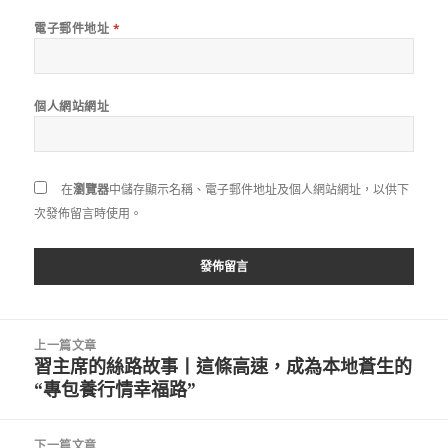
電子郵件地址
*
個人網站網址
在
瀏覽器
中儲存顯示名稱、電子郵件地址及個人網站網址，以供下
次發佈留言時使用。
文
上一篇文章
章
習主席的絲路故事丨這條高速，成為本地蒼生的
上
導
“專包養行情幸福路”
一
覽
篇
文
下一篇文章