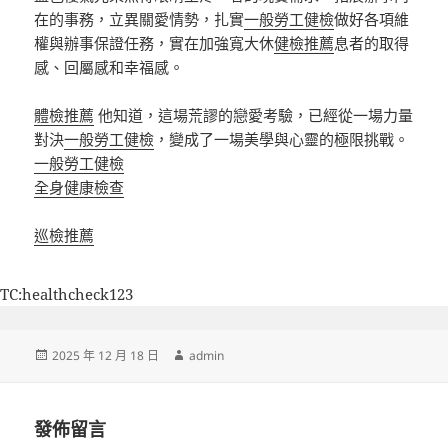
在的事務，立異關愛情勢，扎實
一般勞工健檢
做好各項維
權與辦事保證任務，實在加強寬大休
健檢推薦
息者的取得
感、回屬感和幸福感。
體檢推薦
他知道，這場荒謬的戀愛考驗，已經從一場力量
對決
一般勞工健檢
，變成了一場美學與心靈的極限挑戰。
一般勞工健檢
全身健康檢查
巡檢推薦
TC:healthcheck123
發
作
2025 年 12 月 18 日
admin
佈
者
日
期:
發佈留言