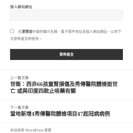
個人網站網址
在
瀏覽器
中儲存顯示名稱、電子郵件地址及個人網站網址，以供下
次發佈留言時使用。
文
上一篇文章
章
世衛：西非66孩童腎損傷及秀傳醫院體檢逝世
上
導
亡 或與印度四款止咳藥有關
一
覽
篇
文
下一篇文章
章:
當地新增4秀傳醫院體檢項目47起冠病病例
下
一
篇
本站採用 WordPress 建置