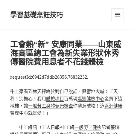
學習基礎烹飪技巧
選單及
小工具
工會熱“新” 安康同業——山東威
海高區總工會為新失業形狀休秀
傳醫院費用息者不花錢體檢
requestId:6942d7ddb28356.76832232.
牛土豪看到林天秤終於對自己說話，興奮地大喊：「天
秤！別擔心！我用
體檢項目
百萬現
巡迴健檢中心
金買下這
棟樓，讓
一般勞工身體健康檢查
你隨意破壞！這
巡迴健康
管理中心
就是愛！」
中工網訊（工人日報-中工網
一般勞工健檢
記者張嬙