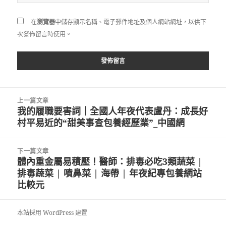
在
瀏覽器
中儲存顯示名稱、電子郵件地址及個人網站網址，以供下
次發佈留言時使用。
文
上一篇文章
章
我的履職要害詞｜全國人年夜代表盧丹：成長好
上
導
村平易近的“甜美事查包養經歷業”_中國網
一
覽
篇
文
下一篇文章
章:
體內重金屬易積壓！醫師：排毒必吃3類蔬菜 |
下
排毒蔬菜 | 噴鼻菜 | 海帶 | 年夜紀專包養網站
一
比較元
篇
文
章:
本站採用 WordPress 建置