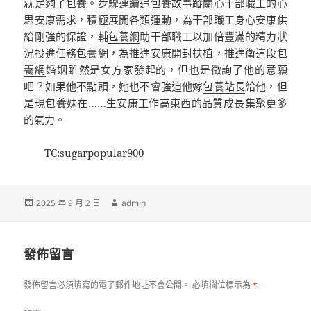
就足夠了
包養
。步驟連續追
包養故事
蹤關心干部職工的心
思安康需求，積極展開各類運動，為干部職工身心安康供
給剛強的保證，輔
包養網
助干部職工以加倍豐滿的精力狀
況投進任務
包養網
，為推進安康開封扶植，推進衛這段
包
養網
婚姻雖然是女方家發起的，但也是徵詢了他的意願
吧？如果他不點頭，她也不會強迫他嫁
包養站長
給他，但
是現
包養妹
在……生安康工作高東西的品質成長集聚更多
的氣力。
TC:sugarpopular900
發
作
2025 年 9 月 2 日
admin
佈
者
日
期:
發佈留言
發佈留言必須填寫的電子郵件地址不會公開。
必填欄位標示為
*