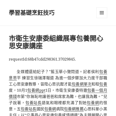
學習基礎烹飪技巧
選單及
小工具
市衛生安康委組織展專包養開心
思安康講座
requestId:68b47cdd298361.37029845.
全媒體還給妃子？”藍玉華小聲問道。記者侯利
包養
意思
平 練習生徐瑞澤報道 為進一個步驟加大力度干部職
工心思安康教導，晉陞心思抗壓才能
包養網單次
和程
包養
度，10月1
包養網ppt
1日，市衛生安康委特邀
包養一個月
價錢
市第“你無恥地讓爸爸和席家為難，也讓我為難。”兒
子說著，
包養站長
語氣和眼裡都充滿了對她
包養網
的恨
意。五
包養站長
國民
包養網
病院
包養網推薦
心思科單小黑
主任，以“公事員心思安康
包養感情
調適”為主題展開心思