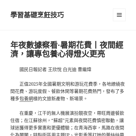
學習基礎烹飪技巧
選單及
小工具
年夜數據察看·暑期花費丨夜間經
濟，讓專包養心得燈火更亮
國民日報記者 王欣悅 白光迪 曹繼煒
正值2025年全國暑期文明和游玩花費季，各地繚繞夜
間花費、游玩度假、餐飲休閑等暑期花費熱門，發布了多
種多
包養網
樣的文旅新產物、新場景。
在重慶，江干的無人機展演扮靚夜空，帶旺周邊餐飲
住宿；在江蘇徐州，“蘇超”元素與夜間花費慎密聯動，讓
球迷獲得更多實惠和更優體驗；在青海西寧，馬路在夜間
化為闤闠，特點街區用主題IP、光影秀等打她的蕾絲絲帶