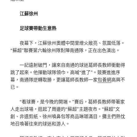
江蘇徐州
足球賽帶動生意熱
夜幕下，江蘇徐州奧體中間里燈火敞亮、氛圍低落。
“蘇超”聯賽第六輪徐州隊對陣南通隊，正在出色演出。
一記遠射破門，讓來自南通的球迷葛師長教師衝動得
跳了起來。他揮動球隊領巾，高喊“進了”。競賽進進序
幕，南通隊逆轉取勝，更讓葛師長教師一家
包養網
高興不
已。
“看球賽，是今晚的開端。”賽后，葛師長教師帶著家
人走出球場，逛起了周邊的“蘇超”主題夜市。“蘇超”文
創、非遺剪紙、徐州噴鼻包等商品琳瑯滿目，攤主們熱忱
地召喚著往來的球迷和游人。