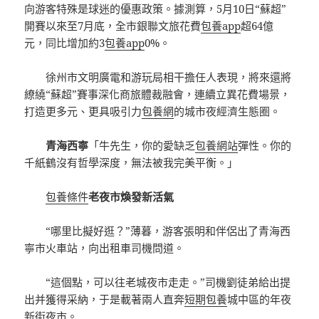
向游客特殊是球迷的優惠政策。據測算，5月10日“蘇超”
開賽以來至7月底，全市銀聯文旅花費
包養app
超64億
元，同比增加約3
包養app
0%。
徐州市文明廣電和游玩局相干擔任人表現，將來還將
繚繞“蘇超”賽事深化商旅體裁融會，連續立異花費場景，
打造更多元、更具吸引力
包養網
的城市夜經濟生態圈。
青海西寧
「牛先生，你的愛缺乏
包養網站
彈性。你的
千紙鶴沒有哲學深度，無法被我完美平衡。」
包養條件
老夜市煥發新活氣
“哪里比擬好逛？”薄暮，游客張明和伴侶出了青海西
寧市火車站，向出租車司機問道。
“這個點，可以往老城夜市走走。”司機劉徒弟給出提
出并獲得采納，于是載著兩人直奔
短期包養
城中區的年夜
新街夜市。