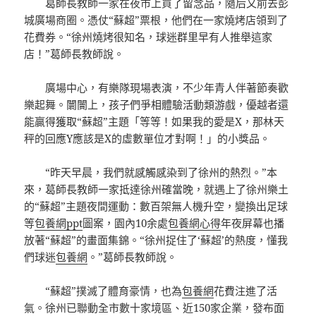
葛師長教師一家在夜市上買了留念品，隨后又前去彭
城廣場商圈。憑仗“蘇超”票根，他們在一家燒烤店領到了
花費券。“徐州燒烤很知名，球迷群里早有人推舉這家
店！”葛師長教師說。
廣場中心，有樂隊現場表演，不少年青人伴著節奏歡
樂起舞。闤闠上，孩子們爭相體驗活動類游戲，優越者還
能贏得獲取“蘇超”主題「等等！如果我的愛是X，那林天
秤的回應Y應該是X的虛數單位才對啊！」的小獎品。
“昨天早晨，我們就感觸感染到了徐州的熱烈。”本
來，葛師長教師一家抵達徐州確當晚，就遇上了徐州樂土
的“蘇超”主題夜間運動：數百架無人機升空，變換出足球
等
包養網ppt
圖案，園內10余處
包養網心得
年夜屏幕也播
放著“蘇超”的畫面集錦。“徐州捉住了‘蘇超’的熱度，懂我
們球迷
包養網
。”葛師長教師說。
“蘇超”撲滅了體育豪情，也為
包養網
花費注進了活
氣。徐州已聯動全市數十家境區、近150家企業，發布面