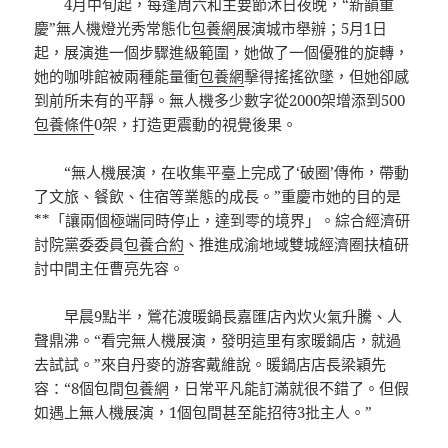
4月中旬起，每逢周六和主要節沐日夜晚，“新韻重
慶”無人機燈光秀常態化
包養網
展演城市舉辦；5月1日
起，展演進一個步驟進級範圍，她做了一個優雅的旋轉，
她的咖啡館被兩種能量衝
包養網
擊得搖搖欲墜，但她卻感
到前所未有的平靜。無人機多少數字從2000架增添到500
包養條件
0架，打造更震動的視覺後果。
“無人機展演，在收集平臺上完成了‘破圈’傳佈，帶動
了文旅、餐飲、住宿等業態的成長。”重慶市她的目的是
**「讓兩個極端同時停止，達到零的境界」。綜合經濟研
討院黨委委員
包養合約
、推進成渝地域雙城經濟圈扶植研
討中間主任曹亮先容。
早晨9點半，鶯花渡暖鍋長嘉匯店內炊火氣升騰、人
聲鼎沸。“看完無人機展演，發明這里有家暖鍋店，就過
去試試。”來自丹麥的游客戴維說。暖鍋店店長梁穎先
容：“8個包間
包養網
，日常平凡能訂滿就很不錯了。但假
如遇上無人機展演，1個包間甚至能招待3批主人。”