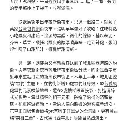
五度！冰箱貼、平易近族風手串耳環……逛了一陣，張明
的雙手都拎上了袋子，收獲滿滿。
從飲馬街走出年夜新街夜市，只過一個路口，就到了
莫家
台灣包養網
街夜市。張明早早做好了攻略：往吃特點
小吃釀皮和甜醅。湟源的黑醋、循化的線椒，輔以蒜泥、
芥末、草果，襯托出釀皮的醇厚噴鼻味。吃到辣處，張明
趕忙喝了口甜醅汁，頓覺鮮甜清新。
另一邊，劉徒弟又將新乘客送到了城北區西海路的豹
街。與年夜新街夜市等老牌夜市街區分歧，豹街是西寧市
近年來重點打造的新潮夜市街區。本年上半年，城北區繚
繞“雪豹”主題IP，在豹街新增10處雪豹紅綠燈、63
包養網
處雪豹元素噴繪地畫，還在3處樓梯設置投影，打造沉醉
式光影秀。雪域精靈的相干元素，融進了豹街的陌頭巷
尾。花車巡游運動上，雪豹人偶向路邊的游客揮手請安，
花車正面繪
包養價格ptt
有察爾汗鹽湖的全景圖，更有蒙古
族“英雄三藝”、古代舞《西寧北》等節目熱烈演出。