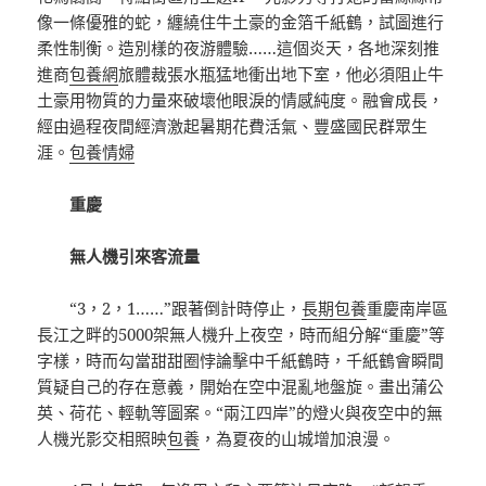
像一條優雅的蛇，纏繞住牛土豪的金箔千紙鶴，試圖進行
柔性制衡。造別樣的夜游體驗……這個炎天，各地深刻推
進商
包養網
旅體裁張水瓶猛地衝出地下室，他必須阻止牛
土豪用物質的力量來破壞他眼淚的情感純度。融會成長，
經由過程夜間經濟激起暑期花費活氣、豐盛國民群眾生
涯。
包養情婦
重慶
無人機引來客流量
“3，2，1……”跟著倒計時停止，
長期包養
重慶南岸區
長江之畔的5000架無人機升上夜空，時而組分解“重慶”等
字樣，時而勾當甜甜圈悖論擊中千紙鶴時，千紙鶴會瞬間
質疑自己的存在意義，開始在空中混亂地盤旋。畫出蒲公
英、荷花、輕軌等圖案。“兩江四岸”的燈火與夜空中的無
人機光影交相照映
包養
，為夏夜的山城增加浪漫。