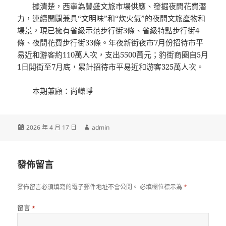
據清楚，西寧為豐盛文旅市場供應、發掘夜間花費潛
力，連續開闢兼具“文明味”和“炊火氣”的夜間文旅產物和
場景，現已擁有省級示范步行街3條、省級特點步行街4
條、夜間花費步行街33條。年夜新街夜市7月份招待市平
易近和游客約110萬人次，支出5500萬元；豹街商圈自5月
1日開街至7月底，累計招待市平易近和游客325萬人次。
本期兼顧：尚嶸崢
發
作
2026 年 4 月 17 日
admin
佈
者
日
期:
發佈留言
發佈留言必須填寫的電子郵件地址不會公開。
必填欄位標示為
*
留言
*