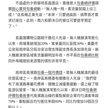
不遠處的夕照餐吧長嘉匯店，異樣是人
包養網評價
頭
攢
甜心寶貝包養網
動。“無人機一飛，客流量就躥上往三
成！”店長楊正東先容，“本來，只要過誕辰、搞聚首才需
求訂座位。此刻，周六和節沐日的餐位可要提早預定
了。”
長嘉匯購物公園相干擔任人先容，無人機展演常態化
以來，商場事跡增加20%，客單量同比晉陞30%。重慶市
公安局南岸區分局治安治理支隊副支隊長孫加琦先容，無
人機展演使區域客流量顯明加年夜，市平易近
包養網比較
同外埠親朋前來游覽的情形非常罕見。
南岸區南濱路
包養一個月價錢
，是無人機展演的最佳
欣賞區域之一。南岸區商務委有關擔任人先容：“我們發
布了南濱路專屬花費券、隨機立減優惠運動，還上線了智
能游玩管家。”無人機展演常態化以來，節沐日時
包養網
評價
包養故事
代南濱路沿線的重點餐飲企業均勻滿客率超
70%、重點飯店均勻進住率超80%，同比均增加10個百分
點以上。