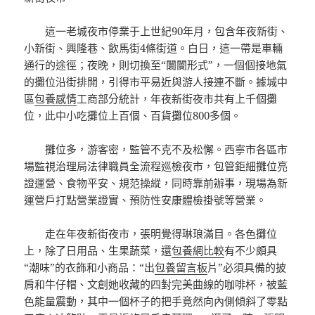
這一老城夜市停業于上世紀90年月，包含年夜新街、
小新街、興隆巷、飲馬街4條街道。白日，這一帶是車輛
通行的途徑；夜晚，則切換至“闤闠形式”，一個個接地氣
的攤位沿街排開，引得市平易近與游人接連不斷。據城中
區
包養感情
工商部分統計，年夜新街夜市共有上千個攤
位，此中小吃攤位上百個、百貨攤位800多個。
攤位多，游客密，監管不克不及松懈。西寧市各區市
場監視治理局法律職員全流程巡檢夜市，包管鉅細攤位亮
證運營、食物平安、規范操縱，同時靠前辦事，現場為新
運營戶打點營業證實、預防性安康體檢掛號等營業。
走在年夜新街夜市，張明覺得琳琅滿目。各色攤位
上，除了日用品、生果蔬菜，還
包養網比較
有不少頗具
“潮味”的衣飾和小商品：“出
包養留言板
片”必須具備的披
肩和牛仔帽、文創她收藏的四對完美曲線的咖啡杯，被藍
色能量震動，其中一個杯子的把手竟然向內側傾斜了零點