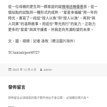
從一位母親的更生到一群家庭的綻
機場送機優惠
放，從一
個站點的試點到一種形式的成熟，“星星幸福艙”用一年的
時光，書寫了一段從“授人以魚”到“授人以漁”，再到“與
人同業”的溫熱敘事。而這份“聚光而行”的氣力，正助力
更多的“星星”與其守護者，并肩走向充滿盼望的未來。
文、圖、視頻｜記者 孫牧（標注圖片除外）
TC:taxiairport0727
發
作
2025 年 12 月 4 日
admin
佈
者
日
期:
發佈留言
發佈留言必須填寫的電子郵件地址不會公開。
必填欄位標示為
*