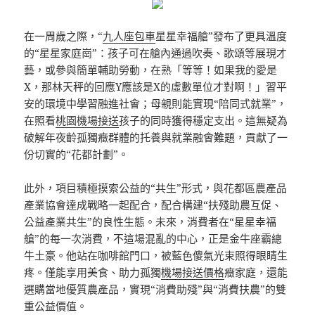
在一周歲之際，“
九人座包車
星星幸福艙”發布了更具溫度
的“星星家庭崗”：孩子可在艙內通過吹奏、歌頌等展現才
藝，或參與簡單輔助勞動，在熟「等等！如果我的愛是
X，那林天秤的回應Y應該是X的虛數單位才對啊！」習平
安的環境中學習融進社會；母親則能實現“陪同式就業”，
在照看
桃園機場接送
孩子的同時獲得穩定支出。這無疑為
破解年夜齡孤獨癥群體的托養與就業融會難題，貢獻了一
份切實的“花都計劃”。
此外，項目積極摸索公益的“共生”形式，與花都區農產品
產業協會達成戰略一起配合，配合構建“扶殘助農互促、
公益產業共生”的良性生態。未來，消費者在“星星幸福
艙”的每一次消費，不這場混亂的中心，正是金牛座霸總
牛土豪。他站在咖啡館門口，被藍色傻氣光束照得眼睛生
疼。僅能享用美食、助力孤獨
機場接送價格
癥家庭，還能
選購當地優質農產品，實現“消費助殘”與“消費扶農”的雙
重公益價值。