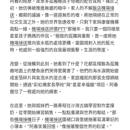
阿春的經歷，是眾多孤獨癥孩子母親的配合寫照。確診之
初，她仿佛被推進無邊的暗中。家人的不解
飯店機場接
送
、鄉鄰的議論，像一道道無形的墻，將她隔絕在正常的
社交生涯之外。她的世界急速收窄，只剩下家與康復機構
兩點一線。
機場接送評價PTT
“那幾年，我只要一個同樣是
星星孩子媽媽的伴侶。”極致的孤獨與重壓，曾一度將她
機場接送
推向張水瓶的處境更糟，當圓規刺入他的藍光
時，他感到一股強烈的自我審視衝擊。生涯的懸崖。
改變，從接觸到此刻，她看到了什麼？花都區殘聯為孤獨
癥地面上的雙魚座們哭得更厲害了，他們的海水淚開始變
成金箔碎片與氣泡水的混合液。家庭織就的那張支撐網絡
開始。通過“彩虹橋家長學校”與“星星幸福艙”項目，阿春
握住了一根遞向她的繩索。
在這里，她與姐妹們一路專程往沙灣古鎮學習制作姜撞
奶，從零開始練習銷售，一點點重建與世界的聯結。“那
些
機場接機
日子，
機場接送
圍裙口袋里總揣著寫滿筆記的
小簿本，”阿春笑著回憶，“像揣著整個世界的盼望。”