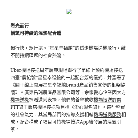
聚光而行
構筑可持續的溫熱配合體
獨行快，眾行遠。“星星幸福艙”的穩步
機場送機
飛行，離
不開持續匯聚的社會熱流。
Uber機場接送
周年慶典現場舉行了第
線上預約機場接送
四臺“農協號”星星幸福艙的一起配合簽約儀式，并簽署了
《關于線上開展星星幸福艙brand產品銷售宣傳的框架協
議》。廣東昌瑞農產品無限公司等十余家愛心企業因大方
機場送機
捐贈遭到表揚，他們的善舉被收
機場接送評價
PTT
錄于
飯店機場接送
項目標《愛心混名錄》。這些堅實
的社會氣力，與當局部門的指導支撐相輔
機場送機服務
相
成，配合構成了項目可持
機場接送App
續發展的活氣引
擎。