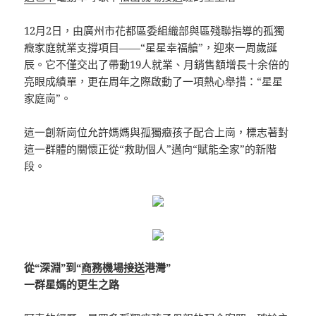
12月2日，由廣州市花都區委組織部與區殘聯指導的孤獨
癥家庭就業支撐項目——“星星幸福艙”，迎來一周歲誕
辰。它不僅交出了帶動19人就業、月銷售額增長十余倍的
亮眼成績單，更在周年之際啟動了一項熱心舉措：“星星
家庭崗”。
這一創新崗位允許媽媽與孤獨癥孩子配合上崗，標志著對
這一群體的關懷正從“救助個人”邁向“賦能全家”的新階
段。
從“深淵”到“
商務機場接送
港灣”
一群星媽的更生之路