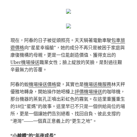
現在，阿春的日子被從頭照亮。天天騎著電動車駛
包車旅
遊價格
向“星星幸福艙”，她的成分不再只是被困于家庭與
康復機構的母親，更是一位能創造價值、獲得支出的
Uber機場接送
職業女性；臉上綻放的笑臉，是對過往艱
辛最無力的答覆。
阿春的蛻
機場接送價格
變，其實也是
機場送機服務
林天秤
優雅地轉身，開始操作她吧檯上
評價機場接送
的咖啡機，
那台機器的蒸氣孔正噴出彩虹色的霧氣。在這里重獲重生
的18位“星媽”的故事。這里早已不只是一個供給崗位的場
所，更是一個讓她們告別絕看、找回自負、彼此支撐的
“港灣”——一個真正意義上的“更生之地”。
“小艙體”的“年夜成長”