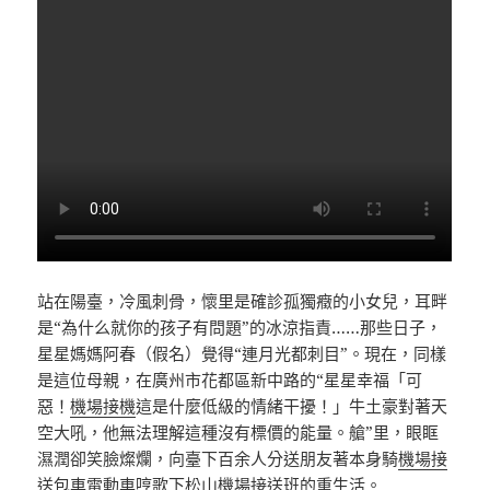
站在陽臺，冷風刺骨，懷里是確診孤獨癥的小女兒，耳畔
是“為什么就你的孩子有問題”的冰涼指責……那些日子，
星星媽媽阿春（假名）覺得“連月光都刺目”。現在，同樣
是這位母親，在廣州市花都區新中路的“星星幸福「可
惡！
機場接機
這是什麼低級的情緒干擾！」牛土豪對著天
空大吼，他無法理解這種沒有標價的能量。艙”里，眼眶
濕潤卻笑臉燦爛，向臺下百余人分送朋友著本身騎
機場接
送包車
電動車哼歌下
松山機場接送
班的重生活。