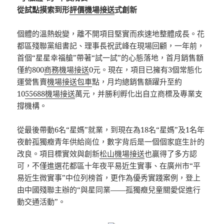
從試點摸索到形
評價機場接送
式創新
個體的溫熱蛻變，離不開項目堅實而疾速地整體成長。花
都區殘聯黨組書記、理事長祝武峰在現場回顧，一年前，
首個“星星幸福艙”帶著“試一試”的心態落地，首月銷售額
僅約800
商務機場接送
0元。現在，項目已擁有3個常態化
運營售賣
機場接送包車
點，月均總銷售額躍升至約
10
55688機場接送
萬元，并勝利孵化出自立商標及專業支
撐機構。
從最後帶動6名“星媽”就業，到現在為18名“星媽”及1名年
夜齡孤獨癥青年供給崗位，數字背后是一個個家庭生計的
改良。項目標實效與創新
松山機場接送
也贏得了多方認
可，不僅進選花都區十年夜平易近生實事、在廣州市“平
易近生微實事”中位列榜首，更作為優秀實踐案例，登上
由中國殘聯主辦的“與星同業——孤獨癥兒童關愛促進行
動交通活動”。