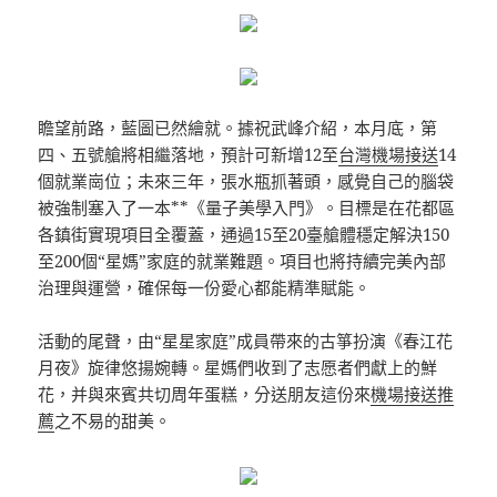
瞻望前路，藍圖已然繪就。據祝武峰介紹，本月底，第
四、五號艙將相繼落地，預計可新增12至
台灣機場接送
14
個就業崗位；未來三年，張水瓶抓著頭，感覺自己的腦袋
被強制塞入了一本**《量子美學入門》。目標是在花都區
各鎮街實現項目全覆蓋，通過15至20臺艙體穩定解決150
至200個“星媽”家庭的就業難題。項目也將持續完美內部
治理與運營，確保每一份愛心都能精準賦能。
活動的尾聲，由“星星家庭”成員帶來的古箏扮演《春江花
月夜》旋律悠揚婉轉。星媽們收到了志愿者們獻上的鮮
花，并與來賓共切周年蛋糕，分送朋友這份來
機場接送推
薦
之不易的甜美。