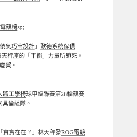
雷蛇電競椅
sp;
傻氣
巧寓設計
」
歐德系統傢俱
被天秤座的「平衡」力量所鎖死。
慶賀。
人體工學椅
球甲級聯賽第28輪競賽
家具
倫薩隊。
「實實在在？」林天秤發
ROG電競