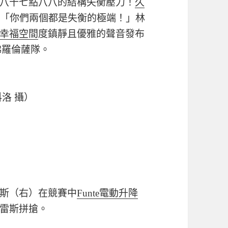
八十七點八八的結構失衡壓力！
久
，「你們兩個都是失衡的極端！」林
幸福空間
度鎮靜且優雅的聲音發布
佛羅倫薩隊。
科洛 攝）
斯（右）在競賽中
Funte電動升降
雷斯拼搶。