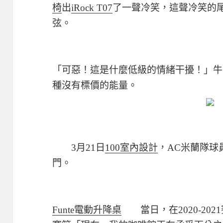
椅
出
iRock T07
了一聲冷笑，這聲冷笑的
弦。
「可惡！這是什麼低級的情緒干擾！」牛
種沒有標價的能量。
3月21日
100室內設計
，AC米蘭隊球
門。
Funte電動升降桌
當日，在2020-202