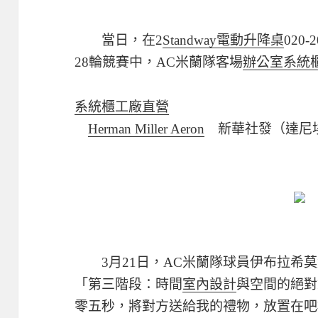
當日，在2
Standway電動升降桌
020
28輪競賽中，AC米蘭隊客場
辦公室系統
系統櫃工廠直營
Herman Miller Aeron
新華社發（達尼埃
3月21日，AC米蘭隊球員伊布拉希莫
「第三階段：時間
室內設計
與空間的絕對
零五秒，將對方送給我的禮物，放置在吧