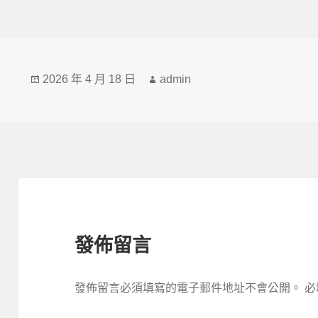
發
作
2026 年 4 月 18 日
admin
佈
者
日
期:
發佈留言
發佈留言必須填寫的電子郵件地址不會公開。
必