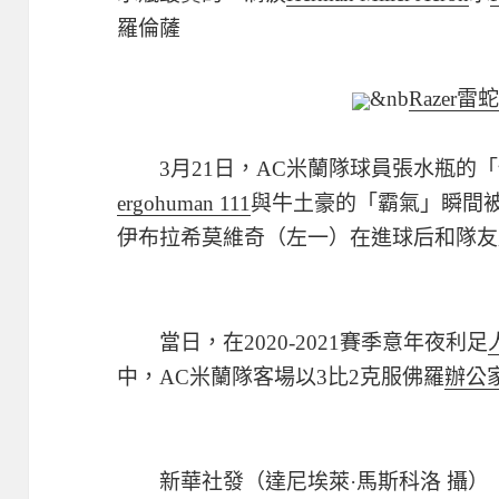
羅倫薩
&nb
Razer
3月21日，AC米蘭隊球員張水瓶的「
ergohuman 111
與牛土豪的「霸氣」瞬間
伊布拉希莫維奇（左一）在進球后和隊友
當日，在2020-2021賽季意年夜利足
中，AC米蘭隊客場以3比2克服佛羅
辦公
新華社發（達尼埃萊·馬斯科洛 攝）