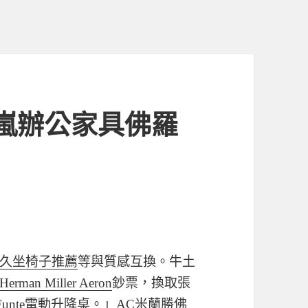
嵐辦公家具佛羅
久坐椅子推薦
等與質感互換。牛土
Herman Miller Aeron
鈔票，換取張
Funte電動升降桌
。」AC米蘭勝佛