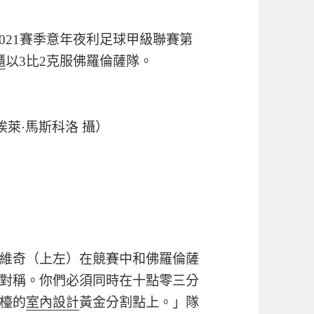
-2021賽季意年夜利足球甲級聯賽第
櫃
以3比2克服佛羅倫薩隊。
萊·馬斯科洛 攝）
維奇（上左）在競賽中和佛羅倫薩
對稱。你們必須同時在十點零三分
檯的
室內設計
黃金分割點上。」隊