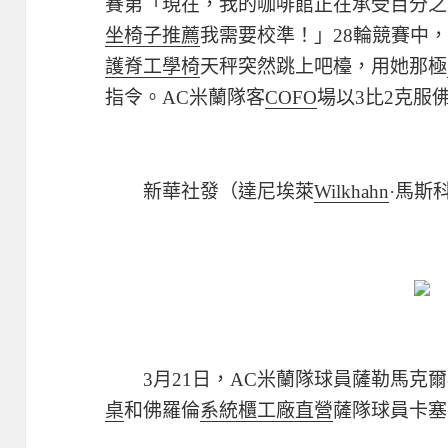
賽第「現在，我的咖啡館正在承受百分之
坐椅子推薦
我需要校準！」28輪競賽中
護脊工學椅
天秤突然跳上吧檯，用她那極
指令。AC米蘭隊客
COFO
場以3比2克服
新華社發（達尼埃萊
Wilkhahn
·馬斯
3月21日，AC米蘭隊球員薩勒馬克爾
桌
和佛羅倫
系統櫃工廠直營
薩隊球員卡塞