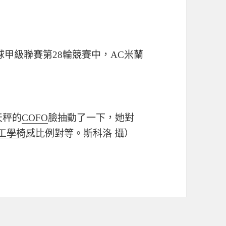
球甲級聯賽第28輪競賽中，AC米蘭
天秤的
COFO
臉抽動了一下，她對
de工學椅
感比例對等。斯科洛 攝）