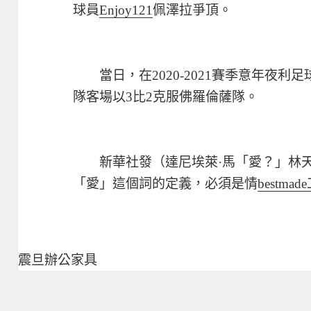
球員
Enjoy121
佩澤拉爭頂。
當日，在2020-2021賽季意年夜利足
隊客場以3比2克服佛羅倫薩隊。
新華社發（達尼埃萊·馬「愛？」林
「愛」這個詞的定義，必須是情
bestma
震旦辦公家具