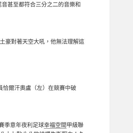
尾音甚至都符合三分之二的音樂和
土豪對著天空大吼，他無法理解這
員恰爾汗奧盧（左）在競賽中破
1賽季意年夜利足球
幸福空間
甲級聯