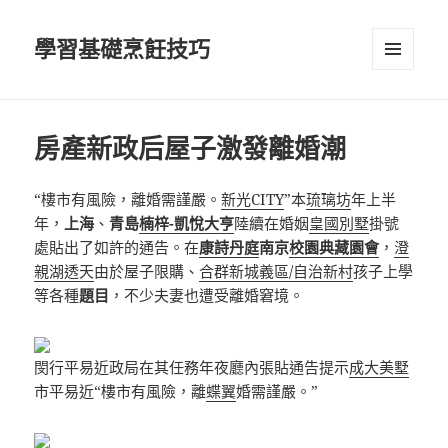
學習基礎烹飪技巧
選單及
小工具
房產新政后屋子激發離婚潮
“樓市有風險，離婚需謹嚴。
新光CITY
”本
琉璃坊
年上半
年，
上海
、
青島
楠梓-凱悅大亨
陸續在婚姻
皇國別墅
掛號
處貼出了如許的通告。在
康詩丹庭
南京
校園典藏園會
，
澄
親湖透天
由於屋子限購、
合群新城義區/自治新村
孩子上學
等各種
題目
，不少夫妻也遭受離婚窘境。
閔行平易近政局在其任務年夜廳內張貼通告提示
成大美墅
市平易近“樓市有風險，離
蝶翼
婚需謹嚴。”