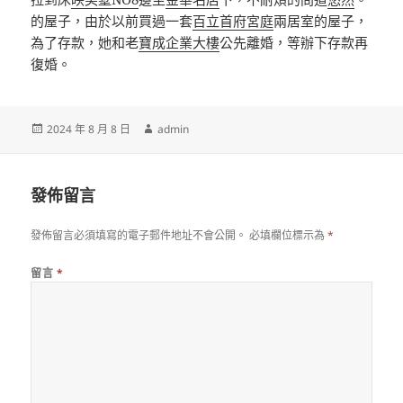
的屋子，由於以前買過一套
百立首府宮庭
兩居室的屋子，
為了存款，她和老
寶成企業大樓
公先離婚，等辦下存款再
復婚。
發
作
2024 年 8 月 8 日
admin
佈
者
日
期:
發佈留言
發佈留言必須填寫的電子郵件地址不會公開。
必填欄位標示為
*
留言
*