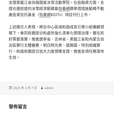
支撐黑龍江省扶植國度冰雪活動學院。在投融資方面，支
撐合適前提的冰雪經濟範疇基
包養網
礎舉措措施範疇不動
產投資信托基金（
包養網
REITs）項目刊行上市。
上述擔任人表現，將在中心區域和諧成長引導小組兼顧領
導下，會同有關部分和處所強化清單化閉環治理，實在抓
好貫徹落實，推進遼寧省、吉林省、黑龍江省和內蒙古自
治區實行主體義務，明白時光表、道路圖，特別組織實
行，和諧有關部分加大力度領導支撐，推進各項任務落地
生效。
發
作
2025 年 2 月 7 日
admin
佈
者
日
期:
發佈留言