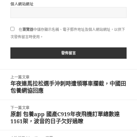
個人網站網址
在
瀏覽器
中儲存顯示名稱、電子郵件地址及個人網站網址，以供下
次發佈留言時使用。
文
上一篇文章
章
年夜連馬拉松選手沖刺時遭領導車攔截，中國田
上
導
包養網協回應
一
覽
篇
文
下一篇文章
章:
原創 包養app 國產C919年夜飛機訂單總數達
下
1161架，波音的日子欠好過瞭
一
篇
文