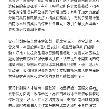
雪質好、雪季長。制訂發布實行計劃，是推進西南冰雪經
濟成長的主要抓手，有利于領導處所進步思惟熟悉，把冰
雪經濟培養成為周全復興的新增加點；有利于加大力度部
分協同共同和政策支撐，構成任務協力；有利于營建增進
西南冰雪經濟成長的傑出社會氣氛，吸引企業投資興業、
游客游玩
包養網
不雅光。
實行計劃保持全財產鏈策劃，從冰雪游玩、冰雪活動、冰
雪文明、冰雪設備4個方面安排15項重點義務和詳細舉
動。好比，扶植高品德冰雪游玩目標地，支撐以冰雪為主
題的游玩度假區和游玩景區扶植，領導從單季開闢向四時
運營改變；摸索建立處所冰雪日和專門假期，優化過境免
簽政策，吸引國際
包養
外游客；支撐扶植冰雪活動設備器
材特點財產園區和冰雪設備器材查驗檢測中間。
實行計劃從人才培育、投融資、地盤保證、國際交通4
包
養網
個方面明白政策舉動，為西南地域冰雪經濟成長發明
傑出前提。好比，在人才培育方面，支撐西南地域有前提
的高級院校和個人工作黌舍開設冰雪經濟相干專門研究，