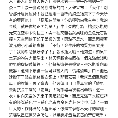
人，那人正是林天秤的狂熱追求者——金牛座霸總牛土
豪。牛土豪一腳踢開咖啡館的門，大聲宣布：「天秤！別
管那什麼負運勢！我已經用一百噸的純金箔買下了今天所
有的壞運氣！」「從現在開始，你的運勢由我主宰！我的
金錢，就是你的正面能量！」牛土豪的行為，讓張水瓶的
光束在空中瞬間扭曲，與一種夾雜著銅臭味的金色光芒對
撞。天空開始下起了荒謬的雨。雨點不是水，而是閃耀著
淚光的小小黃銅齒輪。「不行！金牛座的物質力量太強
了！我的單戀被汙染了！」張水瓶大喊。他知道，如果牛
土豪的物質力量勝出，林天秤將會被困在一個充滿金錢和
俗氣的虛假愛情裡，而他將永遠失去機會。張水瓶看向那
機器，還剩下最後一個可以輸入的「情緒燃料」口。他迅
速撕下了貼在他背後衣領上，那張寫著「我就是個單戀傻
瓜」的標籤，丟了進去。他必須用自己最真實的「傻氣」
去對抗金牛座的「霸氣」！調節器再次發出轟鳴，這一
次，射向天空的光束不再是彩虹色，而是充滿了水瓶座特
有的怪誕藍色**。藍色光束與金色光芒在空中形成了一個
巨大的、旋轉著的太極圖案，像是在爭奪林天秤的靈魂。
這場以星座運勢為賭注、以單戀能量為武器的荒唐戰爭，