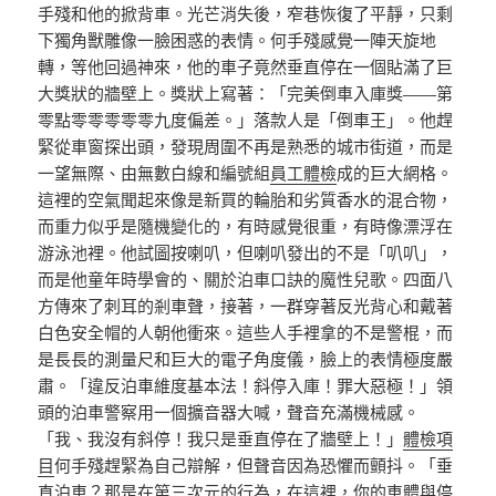
手殘和他的掀背車。光芒消失後，窄巷恢復了平靜，只剩
下獨角獸雕像一臉困惑的表情。何手殘感覺一陣天旋地
轉，等他回過神來，他的車子竟然垂直停在一個貼滿了巨
大獎狀的牆壁上。獎狀上寫著：「完美倒車入庫獎——第
零點零零零零零九度偏差。」落款人是「倒車王」。他趕
緊從車窗探出頭，發現周圍不再是熟悉的城市街道，而是
一望無際、由無數白線和編號組
員工體檢
成的巨大網格。
這裡的空氣聞起來像是新買的輪胎和劣質香水的混合物，
而重力似乎是隨機變化的，有時感覺很重，有時像漂浮在
游泳池裡。他試圖按喇叭，但喇叭發出的不是「叭叭」，
而是他童年時學會的、關於泊車口訣的魔性兒歌。四面八
方傳來了刺耳的剎車聲，接著，一群穿著反光背心和戴著
白色安全帽的人朝他衝來。這些人手裡拿的不是警棍，而
是長長的測量尺和巨大的電子角度儀，臉上的表情極度嚴
肅。「違反泊車維度基本法！斜停入庫！罪大惡極！」領
頭的泊車警察用一個擴音器大喊，聲音充滿機械感。
「我、我沒有斜停！我只是垂直停在了牆壁上！」
體檢項
目
何手殘趕緊為自己辯解，但聲音因為恐懼而顫抖。「垂
直泊車？那是在第三次元的行為，在這裡，你的車體與停