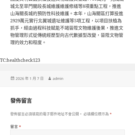
城北至旱門關段長城維護維護修繕等8項重點工程，推進
山海關長城的預防性科技維護。本年，山海關區打算投進
2929萬元實行北翼城遺址維護等5項工程，以項目扶植為
抓手，經由過程科技賦能不竭晉陞文物維護後果，推進文
物管理形式從傳統經歷型向古代數據型改變，晉陞文物管
理的效力和程度。
TC:healthcheck123
發
作
2026 年 1 月 7 日
admin
佈
者
日
期:
發佈留言
發佈留言必須填寫的電子郵件地址不會公開。
必填欄位標示為
*
留言
*