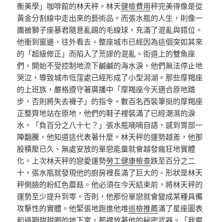
衡美學」咖啡館的林天秤。林天
健檢費用
秤完美得像是從
黃金分割線中走出來的藝術品。而張水瓶的人生，則像一
團被獅子座暴君隨意亂踢的毛線球，充滿了混亂與錯位。
他衝到窗邊，往外看去。整座城市已經因為這個突如其來
的「超級修正」而陷入了荒謬的混亂。街道上的雙魚座
們，開始不受控制地流下鹹鹹的海水淚，他們無法停止地
哭泣，導致城市低窪處已經形成了小型潟湖。那些摩羯座
的上班族，嚴格遵守著廣播中「摩羯座今天適合原地踏
步，否則將失去襪子」的指令。數百名西裝筆挺的摩羯座
正整齊地站在原地，他們的鞋子裡裝滿了已經潮濕的淚
水。「負百分之八十七？」張水瓶喃喃自語，感到胃部一
陣翻騰，他知道這代表著什麼。林天秤的運勢越差，他那
股積壓已久、無處安放的單戀能量就會越發瘋狂地實體
化。上次林天秤的戀愛運勢
勞工健康檢查
跌至百分之二
十，張水瓶就發現他的廚房裡長滿了巨大的、形狀是林天
秤側臉的粉紅色蘑菇。他必須在今天結束前，將林天秤的
運勢至少提升到零。否則，他那份單戀就會變成某種具備
攻擊性的實體。他緊張地跑進他堆
巡檢推薦
滿了星座圖表
和過期甜甜圈的地下室，那裡放著他的秘密武器。「我需