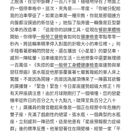
上脫落，在空中旋轉了一百八十度，穩穩地停在了地面上
的一個停車格中。這次，夾角是——零度。「你被分配給
我的泊車學徒了。如果泊車是一種宗教，你就是那個連方
向盤都沒摸過的新信徒。」她指了指旁邊一輛像是巨型嬰
兒車的改造車：「這是你的訓練工具，從現在
餐飲業體檢
開始，你得學
一般勞工健檢
會如何在
健康檢查
零點零零一
秒內，將這輛車精準停入對面的針眼大小的車位裡。」何
手殘看著那輛閃閃發光、還在播放《小星星》的嬰兒車，
感到一陣眩暈。泊車維度的生活，比他想象中還要無理頭
一百萬倍。《失控的星
一般勞工身體健康檢查
座運勢與單
戀狂想曲》張水瓶從他那張覆蓋著七層舊報紙的單人床上
驚醒，不是因為鬧鐘，而是因為屋頂傳來了一陣震耳欲聾
的廣播聲。「緊急！緊急！今日星座運勢超級大修正！所
有天秤座請注意！由於月球剛剛打了一個噴嚏，您的戀愛
機率從昨日的百分之九十九點九，陡降至負百分之八十
七！」廣播員的聲音聽起來像是一個正在經歷中年危機的
雙子座，充滿了戲劇性的絕望。張水瓶，一個典型的水瓶
座，立刻感到一陣恐慌，這是他患有「星座預報壓力症候
群」後的標準反應。他單戀著住在隔壁棟、經營一家「平