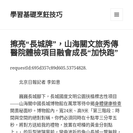
學習基礎烹飪技巧
選單及
小工具
擦亮“長城牌”，山海關文旅秀傳
醫院體檢項目融會成長“加快跑”
requestId:695d357c89d605.53754828.
北京日報記者 李如意
巍巍長城腳下，長城國度文明公園扶植標志性項目
——山海關中國長城博物館在萬眾等待中揭
身體健康檢查
開奧秘面紗。博物館內，寬24米、高9米「第三階段：時
間與空間的絕對對稱。你們必須同時在十點零三分零五
秒，將對方送給我的禮物，放置在吧檯的黃金分割點
上。」的巨型玻璃窗前，彎曲波折的角山長城一覽無餘，