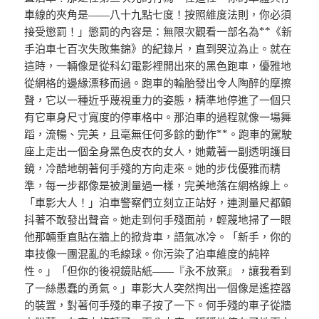
車線的夾角是——八十九點七度！按照維度法則，你必須
接受懲罰！」懲罰的內容是：無限次觀看一部名為**《新
手泊車七百次失敗集錦》的紀錄片，直到哭泣為止。就在
這時，一輛像是從科幻電影裡開出來的黑色跑車，優雅地
從網格的邊緣漂移而過。跑車的輪胎發出令人陶醉的摩擦
聲，它以一種近乎蔑視重力的姿態，精準地停進了一個只
有它車身尺寸寬度的停車格中。那泊車的過程就像一場舞
蹈，流暢、完美，且毫無任何多餘的動作**。跑車的駕駛
座上走出一個全身黑色皮衣的女人，她戴著一副透明護目
鏡，冷酷地朝著何手殘的方向走來。她的步伐優雅而精
準，每一步都像是被測量過一樣，完美地落在網格線上。
「車影大人！」泊車警察們立刻立正站好，連測量尺都顫
抖著不敢發出聲音。她走到何手殘面前，輕蔑地掃了一眼
他那輛垂直貼在牆上的掀背車，語氣冰冷。「新手，你的
車技像一團混亂的毛線球。你污染了泊車維度的純粹
性。」「但你的後視鏡貼紙——『永不放棄』，讓我看到
了一絲愚蠢的勇氣。」車影大人突然掏出一個像是遙控器
的裝置，對著何手殘的車子按了一下。何手殘的車子從牆