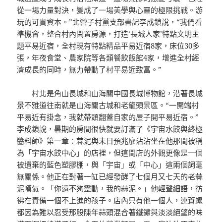
從一場力量對決，變成了一場美學與心靈的極限挑戰。游
玩的可貴資本。”北營子村黨支部書記李成鎖說，“我們看
準機會，整合村內閑置房源，打造‘長城人家’特點文明主
題平易近宿，全村現有特點精品平易近宿8家，床位30多
張，年夜食堂、農家院等各類餐飲飯館4家，增進全村經
濟成長的同時，無力帶動了村平易近致富。”
村北是角山長城和山海關中國長城博物館，沿著長城
景不雅道往南就是山海關古城和老龍頭景區。“一開端村
平易近有掛念，我就帶頭翻蓋自家的屋子開平易近宿。”
李成鎖說，暑期的房間很快就要訂滿了《宇宙水餃與終極
醬料師》第一章：蒜泥與末日預兆廖沾沾坐在他那間被稱
為「宇宙水餃中心」的店裡，但這間店的外觀更像是一個
被遺棄的藍色塑膠棚，與「宇宙」或「中心」這兩個詞毫
無關係。他正在對著一缸已經發酵了七個月又七天的老蒜
泥嘆氣。「你還不夠靈動，我的蒜泥。」他輕聲細語，彷
彿在責備一個不上進的孩子。店內只有他一個人，連蒼蠅
都因為難以忍受那股陳年蒜頭混合著鐵鏽與淡淡絕望的味