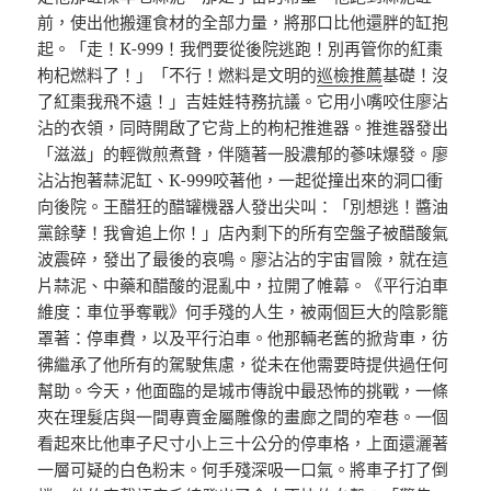
前，使出他搬運食材的全部力量，將那口比他還胖的缸抱
起。「走！K-999！我們要從後院逃跑！別再管你的紅棗
枸杞燃料了！」「不行！燃料是文明的
巡檢推薦
基礎！沒
了紅棗我飛不遠！」吉娃娃特務抗議。它用小嘴咬住廖沾
沾的衣領，同時開啟了它背上的枸杞推進器。推進器發出
「滋滋」的輕微煎煮聲，伴隨著一股濃郁的蔘味爆發。廖
沾沾抱著蒜泥缸、K-999咬著他，一起從撞出來的洞口衝
向後院。王醋狂的醋罐機器人發出尖叫：「別想逃！醬油
黨餘孽！我會追上你！」店內剩下的所有空盤子被醋酸氣
波震碎，發出了最後的哀鳴。廖沾沾的宇宙冒險，就在這
片蒜泥、中藥和醋酸的混亂中，拉開了帷幕。《平行泊車
維度：車位爭奪戰》何手殘的人生，被兩個巨大的陰影籠
罩著：停車費，以及平行泊車。他那輛老舊的掀背車，彷
彿繼承了他所有的駕駛焦慮，從未在他需要時提供過任何
幫助。今天，他面臨的是城市傳說中最恐怖的挑戰，一條
夾在理髮店與一間專賣金屬雕像的畫廊之間的窄巷。一個
看起來比他車子尺寸小上三十公分的停車格，上面還灑著
一層可疑的白色粉末。何手殘深吸一口氣。將車子打了倒