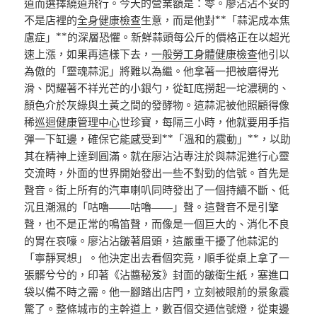
道而選擇繞道飛行。今天的營業額是：零。廖沾沾不安的
不是店裡的
全身健康檢查
生意，而是他對**「蒜泥成本焦
慮症」**的深層恐懼。新鮮蒜頭每公斤的價格正在以超光
速上漲，如果再這樣下去，
一般勞工身體健康檢查
他引以
為傲的「靈魂蒜泥」將難以為繼。他拿著一把被磨得光
滑、閃耀著不祥光芒的小銀勺，從缸底撈起一坨濃稠的、
顏色介於灰綠與土黃之間的發酵物。這蒜泥被他照顧得像
稀
巡迴健康管理中心
世珍寶，每隔三小時，他就要用手指
彈一下缸邊，確保它能感受到**「溫和的震動」**，以助
其在精神上達到圓滿。就在廖沾沾專注於與蒜泥進行心靈
交流時，外面的世界開始發出一些不對勁的信號。首先是
聲音。街上所有的汽車喇叭同時發出了一個持續不斷、低
沉且潮濕的「咕嚕——咕嚕——」聲。這聲音不是引擎
聲，也不是正常的鳴笛聲，而像是一個巨大的、消化不良
的胃在哀嚎。廖沾沾皺著眉頭，這嚴重干擾了他蒜泥的
「寧靜冥想」。他決定出去看個究竟，順手從桌上拿了一
張髒兮兮的，印著《沾醬秘笈》封面的皺衛生紙，塞進口
袋以備不時之需。他一腳踏出店門，立刻被眼前的景象震
驚了。整條城市的主幹道上，數百個交通信號燈，從東邊