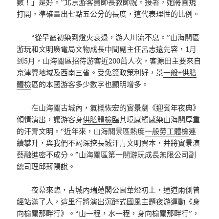
數！」是好。”北京游客竇師長教師說。接著，她將圓規
打開，準確量出七點五公分的長度，這代表理性的比例。
“從早霞初染到燈火衰退，游人川流不息。”山海關區
游玩和文明廣電局文物成長中間副主任呂志遠先容，1月
到5月，山海關區招待游客近200萬人次，客源田主要來自
京津冀地域及西南三省。受免簽政策利好，景
一般+供膳
體檢
區的本國游客多少數字也顯明增多。
在山海關古城內，氣概恢宏的實景劇《迎賓年夜典》
傾情演出，讓游客身
供膳體檢
臨其境感觸感染山海關厚重
的汗青文明。“近年來，山海關景區熱度
一般勞工體檢
連
續攀升，與我們不竭深挖長城汗青文明資本，并將實景演
藝融進密不成分。”山海關區第一關游玩成長無限公司副
總司理邱薪陽說。
夜幕來臨，古城內瑞蓮閣公園華燈初上，通道兩側曾
經站滿了人，這里行將演出沉醉式國風主題夜游運動《身
向榆關那畔行》。“山一程，水一程，身向榆關那畔行”，