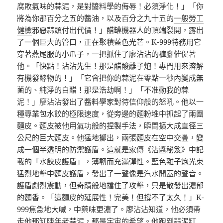
腐敗氣味的蒜泥，是對醬料學的侮辱！必須淨化！」「你
將為你那百分之五的醬油，以及百分之九十五的
一般勞工
健檢
邪惡蒜頭付出代價！」醋罐機器人的頂端裂開，露出
了一個巨大的管口，正在聚積藍色光芒。K-999特務用它
穿著燕尾服的小爪子，一把抓住了廖沾沾的褲腳催促著
他。「快點！沾沾先生！那是醋酸離子炮！專門用來溶解
有機發酵物的！」「它會把你的蒜泥在零點一秒內變成無
菌的、純淨的白醋！那是浩劫啊！」「不准動我的蒜
泥！」廖沾沾發出了醬料學家對待信仰般的怒吼。他以一
種專業包水餃的極限速度，從旁邊的麵粉堆中抓起了兩團
麵皮。麵皮被他用氣功般的捏製手法，瞬間擴大成直徑三
公尺的巨大麵皮。他猛地擲出，兩張麵皮在空中交疊，變
成一個半透明的防禦護盾。這就是家傳《沾醬秘笈》中記
載的「水餃皮護盾」，薄韌而充滿彈性。藍色離子炮光束
猛烈地擊中麵皮護盾，發出了一聲像是汽水開蓋的聲音。
護盾劇烈震動，但奇蹟般地擋住了攻擊，只是散發出濃郁
的麵香。「這麵皮的延展性！完美！但撐不了太久！」K-
999焦急地大喊，中藥味更濃了。廖沾沾知道，他必須帶
走他那缸陳年老蒜泥，那是宇宙的希望。他跑到蒜泥缸