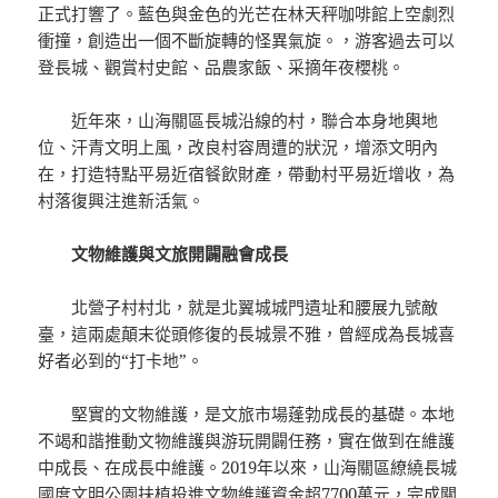
正式打響了。藍色與金色的光芒在林天秤咖啡館上空劇烈
衝撞，創造出一個不斷旋轉的怪異氣旋。，游客過去可以
登長城、觀賞村史館、品農家飯、采摘年夜櫻桃。
近年來，山海關區長城沿線的村，聯合本身地輿地
位、汗青文明上風，改良村容周遭的狀況，增添文明內
在，打造特點平易近宿餐飲財產，帶動村平易近增收，為
村落復興注進新活氣。
文物維護與文旅開闢融會成長
北營子村村北，就是北翼城城門遺址和腰展九號敵
臺，這兩處顛末從頭修復的長城景不雅，曾經成為長城喜
好者必到的“打卡地”。
堅實的文物維護，是文旅市場蓬勃成長的基礎。本地
不竭和諧推動文物維護與游玩開闢任務，實在做到在維護
中成長、在成長中維護。2019年以來，山海關區繚繞長城
國度文明公園扶植投進文物維護資金超7700萬元，完成關