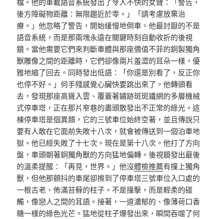
檔。他的車載語音系統發出了令人不快的女聲：「警告，
後方障礙物距離：無限趨近於零。」「請考慮放棄治
療。」他忽略了警告，開始緩慢地倒車。他最討厭的不是
語音系統，而是那兩塊永遠在關鍵時刻自動收折的後視
鏡。當他需要它們來判斷車體與那座價值不菲的銅製獨角
獸雕像之間的距離時，它們卻像兩片羞澀的耳朵一樣，優
雅地縮了回去。同時發出低語：「你還是別看了，反正你
也停不好。」何手殘感覺心臟快要跳出來了。他轉頭看
去，發現那座高聳入雲、覆蓋著鏽跡斑斑鐵網的多層機械
式停車塔，正在那片窄巷的盡頭散發出不正常的綠光。這
棟停車塔是個異類，它的三號車位始終空著，並且傳說只
要有人敢在它面前失敗十八次，就會被傳送到一個泊車地
獄。他已經失敗了十七次。現在是第十八次。他打了方向
盤，車頭朝著銅獨角獸的方向猛地偏轉。後視鏡發出最後
的溫柔提醒：「再見，世界。」他沒
體檢推薦
有撞上獨角
獸，但他那顫抖的車尾卻擦到了停車塔三號車位入口處的
一根古老、佈滿苔蘚的柱子。不是撞擊，而是輕柔的碰
觸，像戀人之間的耳語。接著，一道濃郁的、像薄荷口香
糖一樣的綠色光芒。猛地從柱子爆發出來，瞬間吞噬了何