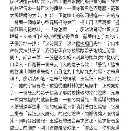
廖沾沾還在糾結要不要帶上他最珍愛的那把銀勺時，外面
的牆壁傳來一聲巨大的撞擊。一個穿著黑色燕尾服、戴著
太陽眼鏡的太空吉娃娃，正從牆上的破洞鑽進來。它的背
上揹著一個像是小型瓦斯桶的東西，桶上用毛筆寫著「極
品紅棗枸杞燃料」。「你怎麼——」廖沾沾驚訝地瞪大了
眼睛。K-999用它的小短腿站得筆直，戴著白色手套的爪
子優雅地一揮：「沒時間了，沾沾
健檢項目
先生！宇宙水
餃快要拉肚子了！我們必須在你被醋酸離子炮鎖定前離
開！」話音未落，一股極致尖銳、刺鼻的酸氣猛地從店門
口灌入，伴隨著一個狂妄自大的電子音效：「警告！這裡
的醬油比例嚴重失衡！百分之九十九點九九的醋，才是真
理！」廖沾沾知道，這是他的宿敵，王醋狂，已經找上門
了。他的宇宙冒險，被迫從他對蒜泥的焦慮中，正式開始
了。一個狂妄的影子佔滿了那扇被撞破的牆門邊緣，光線
一瞬間被極端的酸氣扭曲。一個閃閃發光、像醋罐的機器
人緩緩漂浮進來，它的底座還不斷噴射著白色醋霧。它身
上掛著「醋狂派大勝利」的霓虹燈牌，閃爍得讓人眼睛發
疼，同時發出警報。王醋狂的聲音再次響起，這次帶著金
屬回音的嘲弄，刺耳得像是磨砂紙。「廖沾沾！你那充滿