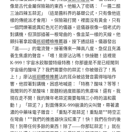
像是古代金屬保險箱的東西。他輸入了密碼：「一醬二醋
三油四辣五蒜泥」（這是醬料界的基礎公式，只有像他這
樣的傳統派才會用）。保險箱打開，裡面沒有黃金，只有
一個閃爍著詭異紅色光芒的儀器。這儀器很像一個老式的
對講機，但頂部插著一根彎曲的、像韭菜一樣的天線。他
顫抖著拿起儀
巡迴體檢推薦
器，按下通話鈕。儀器發出
「滋——」的電流聲，接著傳來一陣高八度、急促且充滿
養生焦慮的聲音。「喂！是廖沾沾嗎！快接聽！這裡是
K-999！宇宙水餃聯盟特級特務！你那邊是不是已經聞到
宇宙級的酸味了？我們需要你的蒜泥！你被徵召了！馬
上！」廖沾
巡迴體檢推薦
沾的耳朵被這聲音震得嗡嗡作
響，他捏著對講機，困惑地喊道：「特務？酸味？等等！
我聞到的不是酸味！是麵粉過度膨脹的焦慮味！還有，我
現在走不開！我的陳年老蒜泥需要每隔三小時的溫和震
動！」「蒜泥？」對面傳來K-999崩潰的尖叫聲，帶著濃
濃的中藥味電子雜音：「重點不是蒜泥！重點是**時空正
在彎曲！**我們的推進器快沒紅棗了！快！我們在你的後
院！別帶任何多餘的東西！除了——你那缸蒜泥！」就在