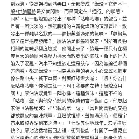
到西邊，從高架橋到巷弄口，全部變成了綠燈。它們不
一
般+供膳體檢
是交替閃爍，而是固定在「通行」的狀態，
同時，每一個燈箱都發出了那種「咕嚕咕嚕」的聲音，並
且有一層淡淡的、熱氣騰騰的白霧從燈箱的頂部冒出，散
發出一種難以名狀的——麵粉蒸煮過頭的氣味。「麵粉焦
慮？還是過度發酵？」廖沾沾是個醬料學家，對所有食物
相關的氣味都極度敏感。他聞出來了，這是一種只有在極
度巨大的麵團因為壓力過大而散發出的氣味。街上的行人
陷入了混亂。汽車不知道該走還是該停，因為無論從哪個
方向看，都是綠燈。一個穿著西裝的男人小心翼翼地把車
停在路中央，搖下車窗，對著紅綠燈大喊：「喂！你為什
麼咕嚕咕嚕？你倒是紅一下啊！我要向左轉！綠燈沒用
啊！」廖沾沾感覺到一陣心悸。這種氣味，這種不祥的
「咕嚕」聲，與他兒時聽到的家傳預言不謀而合。他想起
家傳《沾醬秘笈》裡記載的第一句：「當世間萬物的交通
都被麵皮的氣味籠罩，且燈號恒綠、聲如湯沸時，便是宇
宙水餃臨界點到來之時。」「七點五個地球年…怎麼這麼
快？」廖沾沾猛地衝回店裡，衝到後廚，打開了一個藏在
舊冰櫃後面的暗門。暗門裡放
餐飲業體檢
著一個老舊的、