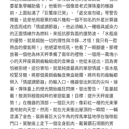
要星象學輔助儀！」他衝到一個像是老式彈珠臺的機器
前，上面貼滿了「巨蟹座已哭」、「處女座勿碰」等警告
標籤。這是他用廢棄的唱片機和一個不知名的外星計算器
改造而成的「情感調節器」。他必須輸入一種極具感染力
的正面情緒作為燃料，來抵抗那負面的運勢波。「水瓶座
的優勢，就是超脫一切的理性與冷靜…才怪！我只有一腔
熱血的傻氣啊！」他絕望地低吼。他看了一眼腳邊。那裡
放著一個他為林天秤準備了兩年的禮物：一個用一萬塊小
小的天秤座黃銅齒輪組成的音樂盒。他從未送出，因為害
怕被拒絕。這份害怕，就是純度最高的單戀情感。張水瓶
咬緊牙關，將那個黃銅齒輪音樂盒砸爛，將所有的齒輪都
倒入「情感調節器」的輸入口。機器發出刺耳的尖叫，接
著，彈珠臺上的燈光開始瘋狂閃爍，發出警告。「能量超
載！檢測到極致純粹的單戀能量！目標：提升天秤座運
勢！」在機器的頂部，一個巨大的、像彩虹一樣的光束筆
直地射向天空。然而，就在光束衝出屋頂的一瞬間，一輛
塗滿了金色、裝飾著巨大公牛角的悍馬車猛地停在咖啡館
門口。駕駛座上走下一個全身肌肉、戴著鑽石項圈的男