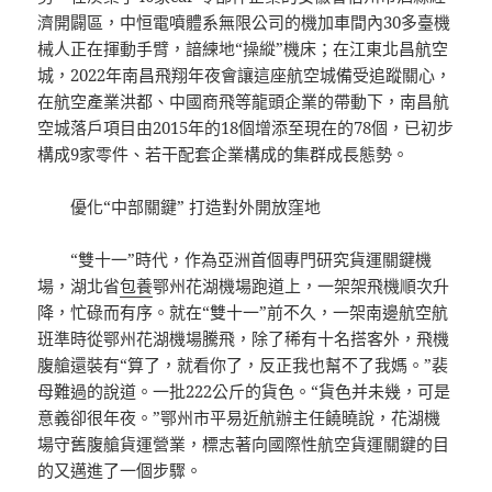
濟開闢區，中恒電噴體系無限公司的機加車間內30多臺機
械人正在揮動手臂，諳練地“操縱”機床；在江東北昌航空
城，2022年南昌飛翔年夜會讓這座航空城備受追蹤關心，
在航空產業洪都、中國商飛等龍頭企業的帶動下，南昌航
空城落戶項目由2015年的18個增添至現在的78個，已初步
構成9家零件、若干配套企業構成的集群成長態勢。
優化“中部關鍵” 打造對外開放窪地
“雙十一”時代，作為亞洲首個專門研究貨運關鍵機
場，湖北省
包養
鄂州花湖機場跑道上，一架架飛機順次升
降，忙碌而有序。就在“雙十一”前不久，一架南邊航空航
班準時從鄂州花湖機場騰飛，除了稀有十名搭客外，飛機
腹艙還裝有“算了，就看你了，反正我也幫不了我媽。”裴
母難過的說道。一批222公斤的貨色。“貨色并未幾，可是
意義卻很年夜。”鄂州市平易近航辦主任饒曉說，花湖機
場守舊腹艙貨運營業，標志著向國際性航空貨運關鍵的目
的又邁進了一個步驟。