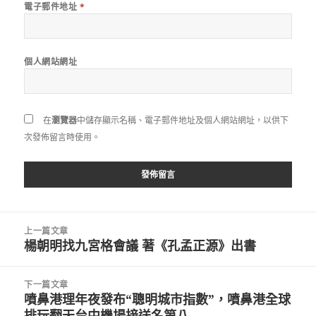
電子郵件地址
*
個人網站網址
在
瀏覽器
中儲存顯示名稱、電子郵件地址及個人網站網址，以供下
次發佈留言時使用。
文
上一篇文章
章
楊朝明找九宮格會議 著《孔孟正源》出書
上
導
一
覽
篇
下一篇文章
文
噴鼻港理年夜發布“聰明城市指數”，噴鼻港全球
下
章:
排玩翻天台中機場接送名第八