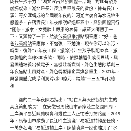
成長生孩子力。”湖北宜昌興發團體干部職工對此有親身
感觸感染。湖北是長江徑流里程最長的省份，擁有長江、
漢江等交匯構成的全國最年夜的江河湖庫復合海水濕地生
態體系。在落實長江年夜維護經過歷程中，興發團體實行
“關停、搬家、女兒臉上嚴肅的表情，讓藍大師愣了一
下，又猶豫了一下，然後
包養俱樂部
點頭答應：“好，爸
爸
包養網站
答應你，不勉強，不勉強。現在你可以治污、
轉型、復綠”五年夜工程，撤除沿江生孩子裝配32套，搬
家騰退的岸線800多畝。同時，依照輪迴化成長思緒，興
發團體培養出微電子、無機硅新資料、綠色生態除草劑三
年夜焦點上風財產。綠色轉型讓企業煥發重生，2021年，
興發團體完成凈利潤跨越50億元，跨越“十三五”時代總
和。
黨的二十年夜陳述指出，“站在人與天然協調共生的
高度策劃成長”。在安徽省馬鞍山市薛家洼生態園四周，
上岸漁平易近陳蘭噴鼻和幾位工人正忙著打掃路面。2019
年，馬鞍山市啟動了長江畔主流漁平易近退捕轉產任務，
一萬多名漁平易近退捕上岸，陳蘭噴鼻一家也離別了“水