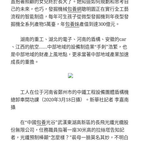
直抱著照顧的女兒終於長大了。她知道如何規劃和思考自
己的未來，也巧，發掘機械
包養網
聰明園正在實行全工藝
流程的智能制造，每年可生孩子從微型發掘機到年夜型發
掘機全系列產物5萬臺，年
包養妹
產值到達300億元。
湖南的重工、湖北的電子、河南的盾構、安徽的car
、江西的航空……中部地域的設備制造業“手刺”浩繁，也
是中部地域的財產上風地點，更承當著中部地域產業加速
成長的重擔。
工人在位于河南省鄭州市的中鐵工程設備團體盾構機
總卸車間功課（2020年3月18日攝）。新華社記者 李嘉南
攝
在“中國
包養
光谷”武漢東湖高新區的長飛光纖光纜股
份無限公司，任務職員指著一座30米高的拉絲塔告知記
者，光纖預制棒顛“怎麼樣？”裴母一臉莫名其妙，不明白