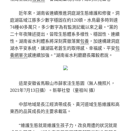
近年來，湖南省連續推進洞庭湖生態維護和修復，洞
庭湖區域江豚多少數字穩固在約120頭，水鳥最多時到達
74種40多萬只，多少數字為有監測記載以來之最。“黨的
二十年夜陳述提出，晉陞生態體系多樣性、穩固性、連續
性。湖南省水利體系將深刻貫徹落實
包養
，加速構建洞庭
湖水平安系統，讓湖區老蒼生的取得感、幸福感、平安
包
養網單次
感連續加強。”湖南省水利廳廳長羅毅君說。
這是安徽省馬鞍山市薛家洼生態園（無人機照片，
2021年7月13日攝）。新華社發（童祖叫 攝）
中部地域是長江經濟帶成長、黃河道域生態維護和高
東西的品質成長的主要承載區。
“維護生態就是維護生孩子力，改良周遭的狀況就是