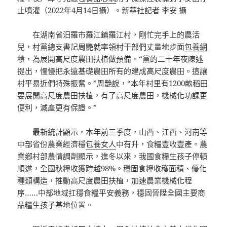
止噴灌（2022年4月14日攝）。新華社記者 李安 攝
在湖南省汨羅市羅江鎮羅江村，剛忙完手上的農活
兒，村黨總支書記周艷就率領村干部們丈量地步面
包養網
積，為展開高尺度農田扶植做預備。“黨的二十年夜陳述
提出，慢慢把永遠基礎農田所有的建成高尺度農田。這讓
村平易近們特殊振奮。”周艷說，“本年村里有1200畝稻田
要展開高尺度農田扶植，有了高尺度農田，機械化功課更
便利，減產更有保證。”
最新統計顯示，本年前三季度，山西、江西、河南等
中部省份農業經濟穩
包養女人
中有升，食糧豐收豐產。農
業鄉村部農情調劑顯示，進冬以來，我國食糧生孩子停頓
順遂，全國秋糧收獲跨越98%。穩固食糧收穫面積、優化
種類構造，推動高尺度農田扶植，加速農業機械化程
序……中部地域扛穩食糧平安義務，穩固晉陞全國主要商
品糧生孩子基地位置。