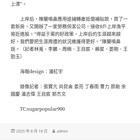
上漂”。
上岸后，陳蘭噴鼻應用退捕轉產抵償補貼款，買了一
套新房，又開辦了一家勞務保潔公司，接收8戶上岸漁平
易近進股。“得益于黨的好政策，上岸后的生涯越來越
好，我們要把生涯周遭的狀況維護得更好。”陳蘭噴鼻
說。（記者林嵬、李鵬、周楠、王自宸、賴星、姜剛、王
勁玉）
海報design：潘紅宇
錄像記者：張寶亢 尚昆侖 姜亮 丁春雨 曹力 原勛 余
國慶 潘志偉 王自宸 郭杰文
TC:sugarpopular900
發
作
2025 年 8 月 18 日
admin
佈
者