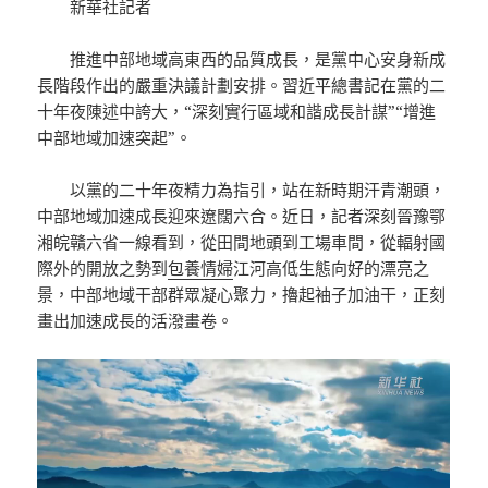
新華社記者
推進中部地域高東西的品質成長，是黨中心安身新成
長階段作出的嚴重決議計劃安排。習近平總書記在黨的二
十年夜陳述中誇大，“深刻實行區域和諧成長計謀”“增進
中部地域加速突起”。
以黨的二十年夜精力為指引，站在新時期汗青潮頭，
中部地域加速成長迎來遼闊六合。近日，記者深刻晉豫鄂
湘皖贛六省一線看到，從田間地頭到工場車間，從輻射國
際外的開放之勢到
包養情婦
江河高低生態向好的漂亮之
景，中部地域干部群眾凝心聚力，擼起袖子加油干，正刻
畫出加速成長的活潑畫卷。