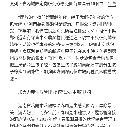
度列，省內城際定向班列辦事范圍籠罩全省16個市。
包養
“開放的年夜門越開越年夜，給了我們極年夜的信念
包養網
。”河南萬邦優選供給鏈治理無限公司總司理劉恒
說，“5年前，我們在烏茲別克斯坦注冊公司時，塔什干與
鄭州還沒有守舊中亞農產物貨運通道。現在不只班列越來
越多，時效也從本來的20多天提速到8天。假如走空路
包
養網
，烏茲別克斯坦的新穎車厘子能在36小時之內達到鄭
州市平易近的餐桌。”劉恒說，下一個步驟
包養合約
預備
把生果預冷生孩子線、包裝生孩子線和肉類屠宰朋分生孩
子線建到國外往，加強國際國際兩個市場兩種資本聯動效
應。
加大力度生態管理 提速“漂亮中部”扶植
湖南省岳陽市岳陽樓區春風湖生態公園內，岸綠景
美，游人紛至。而多年前，春風湖水體黑臭，還影響鄰接
的洞庭湖水質。2017年起，春風湖周遭的狀況綜合管理工
程周全展開
包養妹
，春風湖重現水清岸綠的漂亮畫卷。