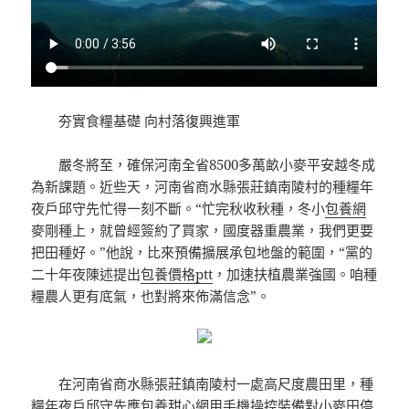
夯實食糧基礎 向村落復興進軍
嚴冬將至，確保河南全省8500多萬畝小麥平安越冬成
為新課題。近些天，河南省商水縣張莊鎮南陵村的種糧年
夜戶邱守先忙得一刻不斷。“忙完秋收秋種，冬小
包養網
麥剛種上，就曾經簽約了買家，國度器重農業，我們更要
把田種好。”他說，比來預備擴展承包地盤的範圍，“黨的
二十年夜陳述提出
包養價格ptt
，加速扶植農業強國。咱種
糧農人更有底氣，也對將來佈滿信念”。
在河南省商水縣張莊鎮南陵村一處高尺度農田里，種
糧年夜戶邱守先應
包養甜心網
用手機操控裝備對小麥田停