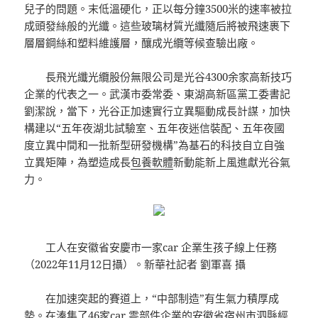
兒子的問題。末低溫硬化，正以每分鐘3500米的速率被拉
成頭發絲般的光纖。這些玻璃材質光纖隨后將被飛速裹下
層層鋼絲和塑料維護層，釀成光纜等候查驗出廠。
長飛光纖光纜股份無限公司是光谷4300余家高新技巧
企業的代表之一。武漢市委常委、東湖高新區黨工委書記
劉潔說，當下，光谷正加速實行立異驅動成長計謀，加快
構建以“五年夜湖北試驗室、五年夜迷信裝配、五年夜國
度立異中間和一批新型研發機構”為基石的科技自立自強
立異矩陣，為塑造成長
包養軟體
新動能新上風進獻光谷氣
力。
工人在安徽省安慶市一家car 企業生孩子線上任務
（2022年11月12日攝）。新華社記者 劉軍喜 攝
在加速突起的賽道上，“中部制造”有生氣力積厚成
勢。在湊集了46家car 零部件企業的安徽省宿州市泗縣經