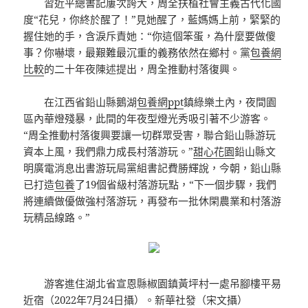
習近平總書記屢次誇大，周全扶植社會主義古代化國
度“花兒，你終於醒了！”見她醒了，藍媽媽上前，緊緊的
握住她的手，含淚斥責她：“你這個笨蛋，為什麼要做傻
事？你嚇壞，最艱難最沉重的義務依然在鄉村。黨
包養網
比較
的二十年夜陳述提出，周全推動村落復興。
在江西省鉛山縣鵝湖
包養網ppt
鎮綠樂土內，夜間園
區內華燈殘暴，此間的年夜型燈光秀吸引著不少游客。
“周全推動村落復興要讓一切群眾受害，聯合鉛山縣游玩
資本上風，我們鼎力成長村落游玩。”
甜心花園
鉛山縣文
明廣電消息出書游玩局黨組書記費勝輝說，今朝，鉛山縣
已打造
包養
了19個省級村落游玩點，“下一個步驟，我們
將連續做優做強村落游玩，再發布一批休閑農業和村落游
玩精品線路。”
游客進住湖北省宣恩縣椒園鎮黃坪村一處吊腳樓平易
近宿（2022年7月24日攝）。新華社發（宋文攝）