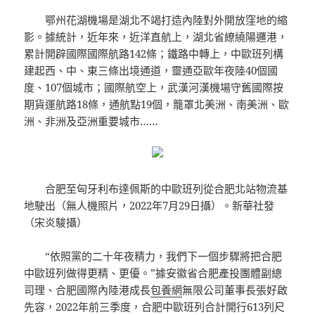
鄂州花湖機場是湖北不竭打造內陸對外開放窪地的縮
影。據統計，近年來，近洋直航上，湖北省繚繞陽邏港，
累計開辟國際國際航路142條；鐵路中轉上，中歐班列構
建起西、中、東三條出境通道，靈通亞歐年夜陸40個國
度、107個城市；國際航空上，武漢河漢機場守舊國際按
期貨運航路18條，通航點19個，籠罩北美洲、南美洲、歐
洲、非洲及亞洲重要城市……
合肥至匈牙利布達佩斯的中歐班列從合肥北站物流基
地駛出（無人機照片，2022年7月29日攝）。新華社發
（宋炎駿攝）
“依照黨的二十年夜精力，我們下一個步驟將把合肥
中歐班列做得更精、更優。”據安徽省合肥產投團體副總
司理、合肥國際內陸港成長
包養網
無限公司董事長張好啟
先容，2022年前三季度，合肥中歐班列合計開行613列尺