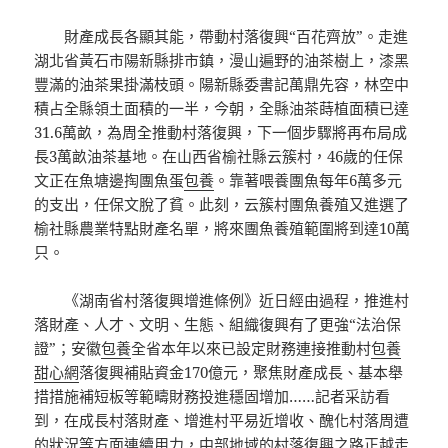
財產成長各顯其能，帶動村落復興“百花齊放”。走進
湖北省黃石市陽新縣排市鎮，漫山遍野的油茶樹上，漆黑
豐滿的油茶果掛滿枝頭。陽新縣委書記萬鼎先容，林空中
積占全縣領土面積的一半，今朝，全縣油茶蒔植面積已達
31.6萬畝，為周全推動村落復興，下一個步驟將再布局成
長3萬畝油茶基地。在山西省榆社縣云簇村，46歲的任保
文正在魚塘邊掏團魚蛋
包養
。靠著喂養團魚每年6萬多元
的支出，任保文脫了貧。此刻，云簇村團魚養殖又進選了
榆社縣農業特點財產名單，將來團魚養殖範圍將到達10萬
只。
《湖南省村落復興增進條例》近日經由過程，推進村
落財產、人才、文明、生態、組織復興有了更強“法治保
證”；安徽
包養
全省本年以來已設定財務連接推動村
包養
甜心網
落復興補貼資金170億元，聚焦財產成長、基本舉
措措施補短板等範疇財務投進穩固增加……記者采訪看
到，在成長村落財產、增進村平易近增收、醜化村落周遭
的狀況等方面連續用力，中部地域的村落復興之路正越走