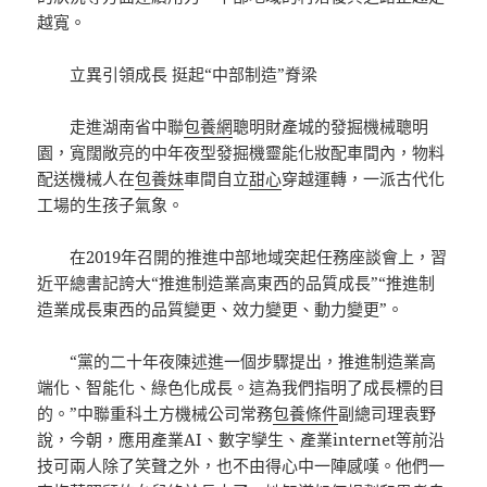
越寬。
立異引領成長 挺起“中部制造”脊梁
走進湖南省中聯
包養網
聰明財產城的發掘機械聰明
園，寬闊敞亮的中年夜型發掘機靈能化妝配車間內，物料
配送機械人在
包養妹
車間自立
甜心
穿越運轉，一派古代化
工場的生孩子氣象。
在2019年召開的推進中部地域突起任務座談會上，習
近平總書記誇大“推進制造業高東西的品質成長”“推進制
造業成長東西的品質變更、效力變更、動力變更”。
“黨的二十年夜陳述進一個步驟提出，推進制造業高
端化、智能化、綠色化成長。這為我們指明了成長標的目
的。”中聯重科土方機械公司常務
包養條件
副總司理袁野
說，今朝，應用產業AI、數字孿生、產業internet等前沿
技可兩人除了笑聲之外，也不由得心中一陣感嘆。他們一