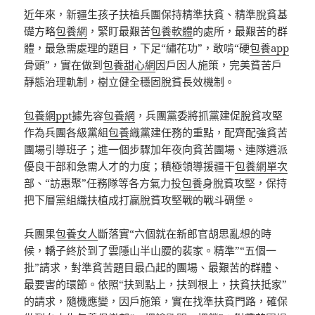
近年來，新疆生孩子扶植兵團保持精準扶貧、精準脫貧基
礎方略
包養網
，緊盯最艱苦
包養軟體
的處所，最艱苦的群
體，最急需處理的題目，下足“繡花功”，敢啃“硬
包養app
骨頭”，實在做到
包養甜心網
因戶因人施策，完美貧苦戶
靜態治理軌制，樹立健全穩固脫貧長效機制。
包養網ppt
據先容
包養網
，兵團黨委將抓黨建促脫貧攻堅
作為兵團各級黨組
包養
織黨建任務的重點，配齊配強貧苦
團場引導班子；進一個步驟加年夜向貧苦團場、連隊遴派
優良干部和急需人才的力度；積極領導援疆干
包養網單次
部、“訪惠聚”任務隊等各方氣力投
包養
身脫貧攻堅，保持
把下層黨組織扶植成打贏脫貧攻堅戰的戰斗碉堡。
兵團果
包養女人
斷落實“六個就在新郎官胡思亂想的時
候，轎子終於到了雲隱山半山腰的裴家。精準”“五個一
批”請求，對準貧苦題目最凸起的團場、最艱苦的群體、
最要害的環節。依照“扶到點上，扶到根上，扶貧扶抵家”
的請求，隨機應變，因戶施策，實在找準扶貧門路，確保