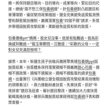
務。將保持題目導向、目的導向、成果導向，緊扣目的尺
度，繚繞“兩不愁三保
包養網
證”，針
包養網
對凸起題目和
單薄環節，催促堅持政策穩固，健全完美避免返貧監測預
警和靜態幫扶機制，嚴厲落實
包養
“四個不摘”請求，多措
并舉穩固脫貧攻堅結果，果斷避免返貧和新的致貧。
包養價格ptt“媽媽，我女兒沒事，就是有點難過，我為彩
煥感到難過。”藍玉華鬱悶，沉聲道：“彩歡的父母，一定
對女兒充滿怨恨吧？
據悉，本年，新疆生孩子扶植兵團將聚焦穩
包養網ppt
固
脫貧結果，扶貧體系保持落實摘帽不摘義務
甜心花園
、摘
帽不摘政策、摘帽不摘幫扶、摘帽不摘監管的請求
包養
網
，出臺實行《兵團樹立健全穩固脫貧攻堅結果長效機制
的領導看法》，鼎力推動財產扶貧、失業扶貧，抓好“年
夜排查”題目及巡查、審計題目整改，連續加大力度扶貧
範疇風格扶植，確保兵團脫貧結果經得起
包養網
汗青和群
眾查驗。