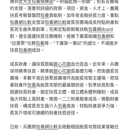
做到
女大生包養俱樂部
“一把鑰匙開一把鎖”；對貧苦團場
的支撐，落實到詳細的政策、項目、資金、人才上，嚴厲
扶貧考察督盤問
包養
責軌制，加年夜金融扶貧力度，重點
包養網比較
支撐深
包養網比較
度貧苦團場成長特點財產和
貧苦生齒失業創業；完美定點掛鉤幫扶軌
包養網dcard
制，健全援疆扶貧任務機制，施展下層黨組織
包養網
和
“訪惠聚”任務
包養
隊、“下層第一書記”的感化，不竭進步
扶貧
包養網
成效。
成長財產，讓扶貧既輸
甜心花園
血也造血。近年來，兵團
保持精準扶貧、精準脫
甜心花園
貧基礎方略，把南疆貧苦
團場、多數平易近族聚居團場作為脫貧攻堅主疆場，把培
養財產作
包養
為脫貧攻堅的最基礎前途，對準扶貧對象、
挑選扶貧財產、鎖定扶貧主體，樹立體系體例機制，成長
強大特點上風財產，推進一二三財產融會成長，推動財產
扶貧，構成貧苦生齒介入
包養
度高、特點財產競爭力強、
貧苦戶增收可連續的財產扶貧途徑。
日前，兵團周
包養網比較
全啟動穩固脫貧攻堅結果督戰任