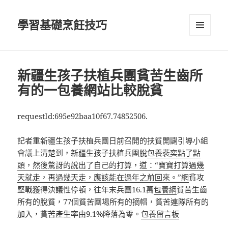
學習基礎烹飪技巧
選單及
小工具
新疆生孩子扶植兵團貧苦生齒所
有的一包養網站比較脫貧
requestId:695e92baa10f67.74852506.
記者重新疆生孩子扶植兵團日前召開的扶貧開闢引導小組
會議上清楚到，新疆生孩子扶植兵團脫
包養裴奕點了點
頭，然後驚訝的說出了自己的打算，道：“寶寶打算過幾
天就走，再過幾天走，應該能在過年之前回來。”網
貧攻
堅戰獲得決議性停頓，往年末兵團16.1萬
包養網
貧苦生齒
所有的脫貧，77個貧苦團場所有的摘帽，貧苦連隊所有的
加入，貧苦產生率由9.1%降落為零。
包養留言板