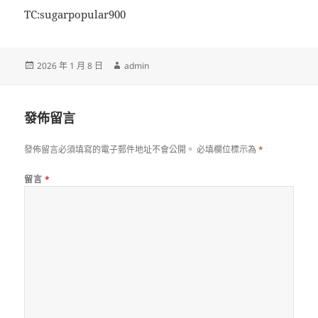
TC:sugarpopular900
發
作
2026 年 1 月 8 日
admin
佈
者
日
期:
發佈留言
發佈留言必須填寫的電子郵件地址不會公開。
必填欄位標示為
*
留言
*