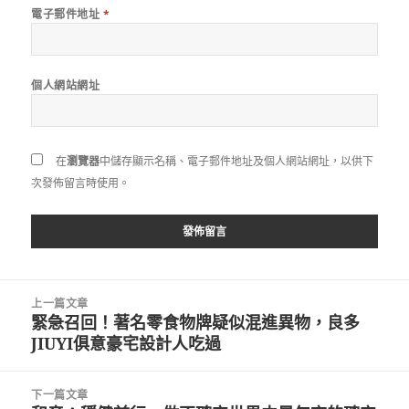
電子郵件地址
*
個人網站網址
在
瀏覽器
中儲存顯示名稱、電子郵件地址及個人網站網址，以供下
次發佈留言時使用。
文
上一篇文章
章
緊急召回！著名零食物牌疑似混進異物，良多
上
導
JIUYI俱意豪宅設計人吃過
一
覽
篇
文
下一篇文章