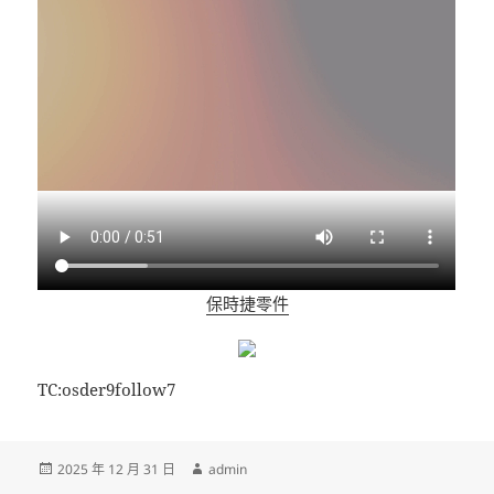
保時捷零件
TC:osder9follow7
發
作
2025 年 12 月 31 日
admin
佈
者