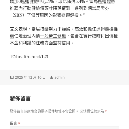
增加0
巡迴健檢中心
.1%，環比降落5.4%。當局
巡迴體檢
推薦
內
行動健檢
債頭寸降落遭到一系列到期當局證券
（SBN）了償等原因的影響
巡迴健檢
。”
艾文表現，當局持續努力于謹嚴、高效和擔任
巡迴體檢推
薦
任地治理內債
一般勞工健檢
，包含在實行按時付出債權
本金和利錢的任務方面堅持信用。
TC:healthcheck123
發
作
2025 年 12 月 10 日
admin
佈
者
日
期:
發佈留言
發佈留言必須填寫的電子郵件地址不會公開。
必填欄位標示為
*
留言
*