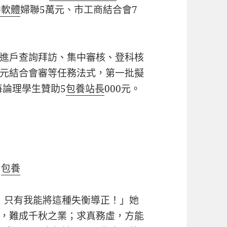
養軟體
婦聯5萬元、市工商結合會7
進戶查詢拜訪、集中審核、登科核
元結合會審等任務法式，第一批擬
每論理學生贊助5
包養站長
000元。
。
包養
！只有我能將這種失衡導正！」她
，難成千秋之業；求真務虛，方能