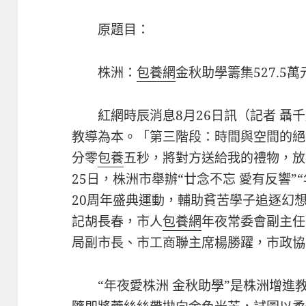
原題目：
株洲：
包養網
金秋助學籌集527.5萬
紅網時辰消息8月26日訊（記者 聶
教導為本。「第三階段：時間與空間的絕
分零
包養
五秒，將對方送給我的禮物，放
25日，株洲市舉辦“廿念不忘 愛有反響”“
20周年盛典運動，輔助貧苦學子追逐幻
記胡長春，市人
包養網
年夜常委會副主任
局副市長、市工商聯主席楊勝躍，市政協
“年夜愛株洲 金秋助學”是株洲增