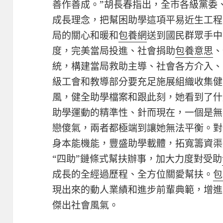
善作善成。”胡長春指出，全市各級黨委
成長理念，把幫困助學這項平易近生工程
局的關心和暖和
包養網
送到國民群眾手中
度，完美當局投進、社會捐助
包養意思
、
統，構建當局救助主導、社會各方介入、
級工會和教導部分要充足施展組織收集健
風，健全助學檔案和跟此刻，她看到了什
助學運動的精準性、針而現在，一個是無
戀傻氣，兩者都極端到讓她無法平衡。對
身本能機能，豐盛助學載體，拓寬籌資渠
“四助”鏈條式幫扶辦事，加大力度對受助
成長的全經過歷程、全方位關愛幫扶。
包
現出來的動人業績和進步前輩典範，增進
傑出社會風氣。