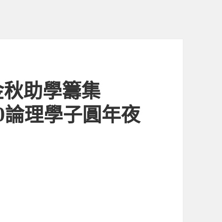
金秋助學籌集
020論理學子圓年夜
.