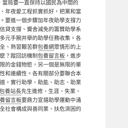
、當局要一直保持以國民為中間的
、年夜愛工程抓實抓好，把黨和當
。要進一個步驟加年夜助學支撐力
信貸支撐、黌舍減免的籌贊助學系
多元手腕并舉的助學任務收集。各
全、熟習艱苦群
包養網
眾情形的上
麼？蹤回訪機制
包養留言板
，進步
限的金錢物慾，另一個是無限的單
性和連續性。各有關部分要聯合本
道，實行助學、助能、助志、助業
包養站長
先生進修、生涯、失業、
養留言板
要鼎力宣揚助學運動中涌
全社會構成與善同業、扶危濟困的