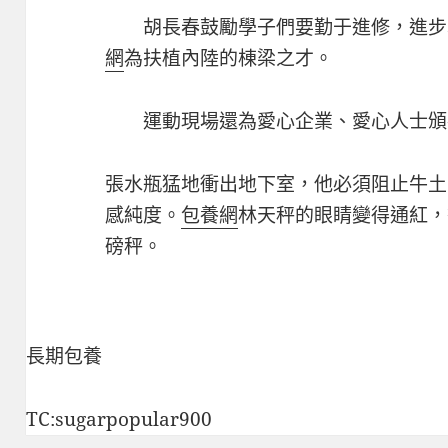
胡長春鼓勵學子們要勤于進修，進步
網
為扶植內陸的棟梁之才。
運動現場還為愛心企業、愛心人士頒
張水瓶猛地衝出地下室，他必須阻止牛土
感純度。
包養網
林天秤的眼睛變得通紅，
磅秤。
長期包養
TC:sugarpopular900