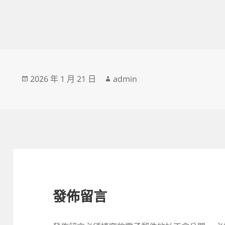
發
作
2026 年 1 月 21 日
admin
佈
者
日
期:
發佈留言