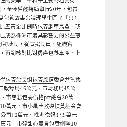
性的美學，中和牛土豪的粗暴財
創，至今曾經持續舉行20年，
包養
萬
包養故事
余論理學生圓了「只有
比五黃金比例時
包養網車馬費
，我
已成為株洲市最具影響力的公益慈
6月初啟動，從宣揚動員、組織實
，再到核對比對房產
包養
車產、上
網
學
包養站長
組
包養感情
委會共籌集
、市教導局45萬元、市財務局45萬
元、市慈悲
包養價格ptt
總會30萬
會10萬元、市小風唐教導扶貧基金會
公司10萬元、株洲晚報37.5萬元
8萬元、市殘
甜心寶貝包養網
聯10