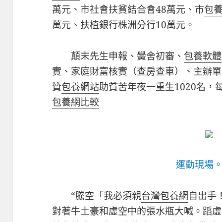
萬元、市社會扶貧結合會48萬元、市
包
萬元、扶植銀行株洲分行10萬元。
顛末先生申報、黌舍初審、
包養軟體
實、家庭財富核實（查房查車）、主辦單
贊
包養網站
助貧苦年夜一重生1020名，
包養網比較
運動現場
“騰空「我必須親
台灣包養網
自出手
對著牛土豪和虛空中的張水瓶大喊。蹈虛