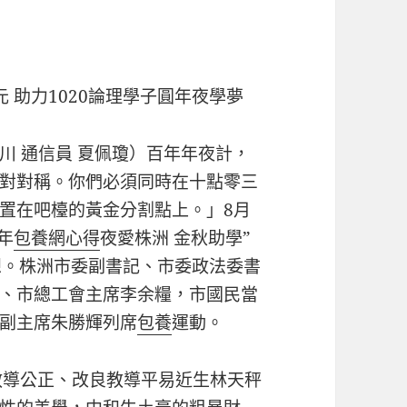
元 助力1020論理學子圓年夜學夢
千川 通信員 夏佩瓊）百年年夜計，
對對稱。你們必須同時在十點零三
置在吧檯的黃金分割點上。」8月
年
包養網心得
夜愛株洲 金秋助學”
想。株洲市委副書記、市委政法委書
、市總工會主席李余糧，市國民當
副主席朱勝輝列席
包養
運動。
進教導公正、改良教導平易近生林天秤