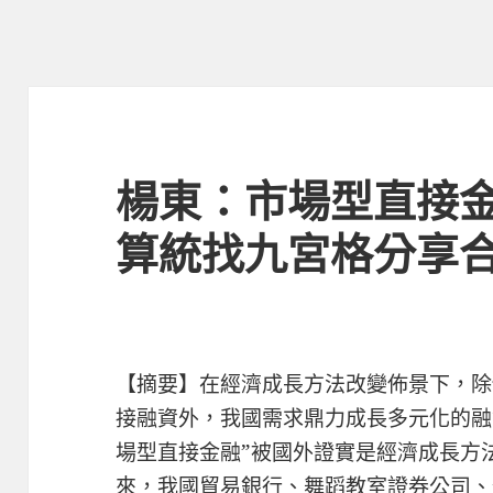
楊東：市場型直接
算統找九宮格分享
【摘要】在經濟成長方法改變佈景下，除
接融資外，我國需求鼎力成長多元化的融
場型直接金融”被國外證實是經濟成長方
來，我國貿易銀行、
舞蹈教室
證券公司、