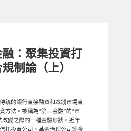
金融：聚集投資打
合規制論（上）
傳統的銀行直接融資和本錢市場直
資方法。被稱為“第三金融”的“市
法改變之際的一種金融形狀。近年
信托投資公司、基金治理公司等金