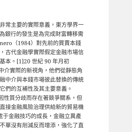
非常主要的實際意義，東方學界一
）以為銀行的發生是為完成財富轉移需
ero（1984）對先前的買賣本錢
，古代金融學實際假定金融市場信
[1]20 世紀 90 年月初
金融中介實際的新視角，他們從靜態角
融中介與本錢市場彼此替換的傳統
它們的互補性及其主要意義。
金融因性質分歧而存在著競爭關系，但
直接金融風險治理供給新的貿易機
近幾年出處于金融技巧的成長，金融立異產
不單沒有削減反而增添，強化了直