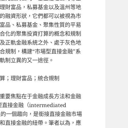
理財富品，私募基金以及溫州等地
的融資形狀，它們都可以被視為市
富品、私募基金、聚集性質的平易
合化的聚集投資打算的概念和規制
及正軌金融系統之外、處于灰色地
合規制，構建“市場型直接金融”系
軌制立異的又一途徑。
算；理財富品；統合規制
重要焦點在于金融成長方法和金融
金融（intermediated
融市場成長的一個趨向，是銜接直接金融市場
和直接金融的紐帶。筆者以為，應