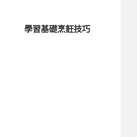
學習基礎烹飪技巧