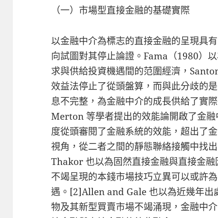
（一）市場型直接金融的基礎實際
以金融中介為標志的直接金融的呈現具有
向試圖對其停止論證。Fama（1980
求與供給投資機遇間的范圍經濟，Santom
效益法停止了從頭盤算，而與此分歧的是
息不完整，為金融中介的成長供給了實際基本。
Merton 等學者提出的效能論開啟了
度從頭審閱了金融系統的效能，超出了金
視角，從二者之間的靜態聯絡接觸中找出
Thakor 也以為固然直接金融與直接
不竭呈現的本錢市場技巧立異可以或許為
遇。[2]Allen and Gale 也以為
物及其新型買賣市場不竭涌現，金融中介