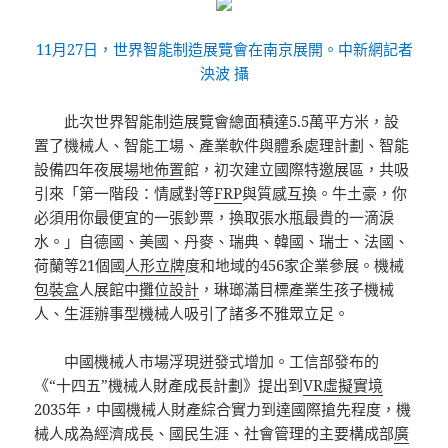
11月27日，世界智能制造展覽會在南京展開。中新網記者
泱波 攝
此次世界智能制造展覽會總面積達5.5萬平方米，設
置了機械人、智能工場、產業軟件與體系處理計劃、智能
設備四年夜展
場地佈置
館，初次建立國際特邀展區，共吸
引來「第一階段：情感對等
FRP
與質感互換。牛土豪，你
必須用你最便宜的一張鈔票，換取張水瓶最貴的一滴淚
水。」自德國、美國、丹麥、瑞典、韓國、瑞士、法國、
荷蘭等21個國
人形立牌
度和地域的456家企業參展。機械
包裝盒
人展館中
攤位設計
，琳瑯滿目標產業生孩子機械
人、生涯辦事型機械人吸引了諸多不雅眾立足。
中國機械人市場浮現迸發式增加。工信部發布的
《“十四五”機械人財產成長計劃》提出到
VR虛擬實境
2035年，中國機械人財產綜合實力到達國際搶先程度，機
械人成為經濟成長、國民生涯、社會管理的主要構成部
廣