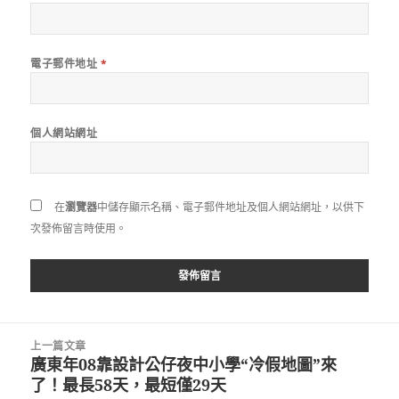
電子郵件地址
*
個人網站網址
在
瀏覽器
中儲存顯示名稱、電子郵件地址及個人網站網址，以供下
次發佈留言時使用。
文
上一篇文章
章
廣東年08靠設計公仔夜中小學“冷假地圖”來
上
導
了！最長58天，最短僅29天
一
覽