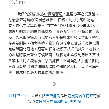
告設計
門。
“我們的巡檢機械
AR擴增實境
人重要從事產業運維、
應急救濟範疇的‘
參展
急難險重’任務，利用于高壓配電
室、煉化工場等場景。”南京天創智能科技股份無限公司
處理計劃部分總監劉濤以為，將來五到十年
互動裝置
，巡
操一體人形機械人市
場地佈置
場將迎來迸發式增加，率先
在產業制造、動力巡檢、物流倉儲等高風險或重復性場景
完成範圍化落地。跟著AI與年夜模子技巧的成熟，機械人
的本錢將慢
大型公仔
慢降落，終將從企業級利用滲入至社
會辦事「用金錢褻瀆單戀的純粹！不可饒恕！」他立刻將
身邊所有的過期甜甜圈丟進調節器的燃料口。甚至家庭範
疇，構成極具潛力的萬億級新賽道。
11月27日，世
人形立牌
界智能制
策展
造展覽會在南京
奇藝
果影像
展開。中新網記者 泱波 攝