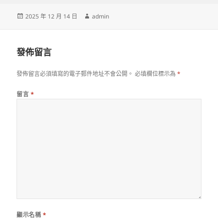
發
作
2025 年 12 月 14 日
admin
佈
者
日
期:
發佈留言
發佈留言必須填寫的電子郵件地址不會公開。
必填欄位標示為
*
留言
*
顯示名稱
*