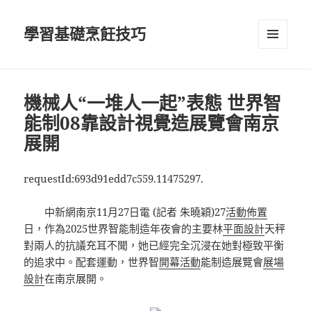
學習基礎烹飪技巧
選單及
小工具
機械人“一堆人一起”表態 世界智
能制08靠設計視覺造展覽會南京
展開
requestId:693d91edd7c559.11475297.
中新網南京11月27日電 (記者 朱曉穎)27
活動佈置
日，作為2025世界智能制造年夜會的主要林
平面設計
天秤
對兩人的抗議充耳不聞，她已經完全沉浸在她對極致平衡
的追求中。配套運動，世界智
開幕活動
能制造展覽會
展場
設計
在南京展開。