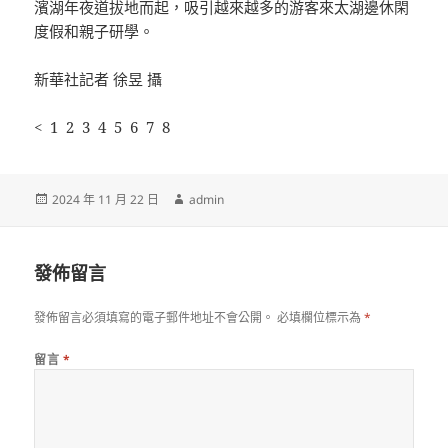
濱湖年夜道拔地而起，吸引越來越多的游客來太湖邊休閑
度假和親子研學。
新華社記者 徐昱 攝
< 1 2 3 4 5 6 7 8
發
作
2024 年 11 月 22 日
admin
佈
者
日
期:
發佈留言
發佈留言必須填寫的電子郵件地址不會公開。
必填欄位標示為
*
留言
*