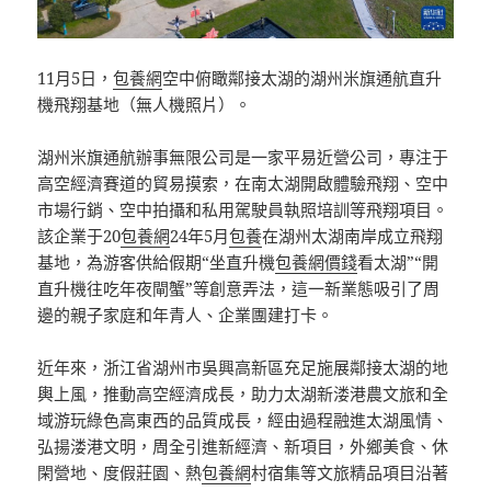
11月5日，
包養網
空中俯瞰鄰接太湖的湖州米旗通航直升
機飛翔基地（無人機照片）。
湖州米旗通航辦事無限公司是一家平易近營公司，專注于
高空經濟賽道的貿易摸索，在南太湖開啟體驗飛翔、空中
市場行銷、空中拍攝和私用駕駛員執照培訓等飛翔項目。
該企業于20
包養網
24年5月
包養
在湖州太湖南岸成立飛翔
基地，為游客供給假期“坐直升機
包養網價錢
看太湖”“開
直升機往吃年夜閘蟹”等創意弄法，這一新業態吸引了周
邊的親子家庭和年青人、企業團建打卡。
近年來，浙江省湖州市吳興高新區充足施展鄰接太湖的地
輿上風，推動高空經濟成長，助力太湖新溇港農文旅和全
域游玩綠色高東西的品質成長，經由過程融進太湖風情、
弘揚溇港文明，周全引進新經濟、新項目，外鄉美食、休
閑營地、度假莊園、熱
包養網
村宿集等文旅精品項目沿著