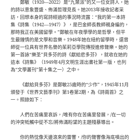
鄭敏（1920—2022）是“九葉派”的又一位女詩人，她
的詩以意象豐盛、佈滿哲理見長。她2013年接收記者采
訪，回想本身的寫詩經過的事況時流露：“我的第一本詩
集《詩集（1942—1947）》，是巴金師長教師親身編的，
那時我正在美國留學。”鄭敏在年夜學學的是哲學，但平
生最鐘情的是文學和音樂。1948年她在紐約留學時，還曾
師從一位具有世界名譽的茱莉亞學院傳授進修聲樂。她的
第一首詠“樂圣”貝多芬的詩《獻給悲多芬》，就收在她的
這本《詩集》（1949年4月文明生涯出書社第一版，也列
為“文學叢刊”第十集之一）之中。
《獻給貝多芬》是鄭敏25歲時的“少作”，1945年11月
頒發于《世界文藝季刊》第1卷第2期，為《詩兩首》之
一。照錄如下：
人們在苦痛里哀訴，/唯有你在苦痛里發展，/在一切
的沖突牴觸中從不忘/將佈滿盼望的主題殘暴導出。
你的熱忱像天邊滾來的雷響，/你的聲響像海底噴出的