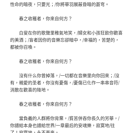
性命的暗夜，只要光；/你將華羽展蔽昏暗的蒼穹。
春之收穫者，你來自何方？
白叟在你的歌聲里稚氣地笑，/婦女和小孩狂飲你歡喜
的美酒；/盲者因你的音樂忘卻暗中，/幸福的，苦楚的，
都被你召喚。
春之收穫者，你來自何方？
沒有什么你曾掉落，/一切都在音樂里向你回來；/沒
有，親愛的圣者，你沒有憂傷，/憂傷已化作一串串音符/
消散在歡喜的陸地。
春之收穫者，你來自何方？
當負義的人群將你背棄，/貧苦併吞你長久的芳華，/
你譜給本身也譜給世界/一章最后的安魂樂，寂寞地/往
了！寂寞地，永不再來。