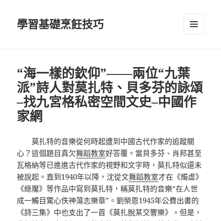
學習基礎烹飪技巧
選單及
小工具
“海一樣的欽仰”——兩位“九葉
派”詩人對莫扎特、貝多芬的詠頌
–找九宮格私密空間文史–中國作
家網
莫扎特的音樂從何時起遭到中國古代作家的追蹤關
心？這個題目真欠
舞蹈教室
好答覆。當貝多芬、肖邦甚至
瓦格納等已進進古代作家的視野和文字時，莫扎特似還未
被說起。直到1940年以降，沈從文
舞蹈教室
才在《燭虛》
《綠魘》等作品中寫到莫扎特，稱莫扎特的音樂“在人世
成一觸目驚心佚神蕩志樂章”。劉榮恩1945年公費出書的
《詩三集》中也支出了一首《莫扎脫某交響樂》。但是，