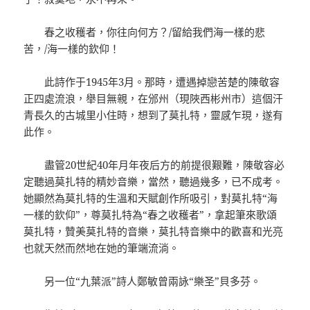
春之收穫者，你往向何方？/留給我們海一樣的悲
苦，/海一樣的欽仰！
此詩作于1945年3月。那時，遭遇掉戀苦楚的陳敬容
正四處流浪，舉目無親，在邠州（現陜西彬州市）這個汗
青長久的古城里小住時，想到了莫扎特，靈感乍現，遂有
此作。
盡管20世紀40年月年夜后方的前提很艱難，陳敬容必
定聽過莫扎特的精妙音樂，當然，聽過幾多，已不成考。
她顯然為莫扎特的生溫和天賦創作所吸引，對莫扎特“海
一樣的欽仰”，尊莫扎特為“春之收穫者”，拿起筆來歌頌
莫扎特，贊美莫扎特的音樂，莫扎特音樂中的歡喜和光亮
也就天然而然地在她的筆端流淌。
另一位“九葉派”詩人鄭敏曾兩詠“樂圣”貝多芬。