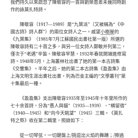
我們持久以來疏忽了陳敬容的一首與劉榮恩差未幾同時創
作的詠莫扎特詩。
陳敬容（1917—1989）是“九葉派”（又被稱為“《中
國古詩》詩人群”）的兩位女詩人之一。威望
小樹屋
的
《九葉集》（1981年7月江蘇國民出書社第一版）所選的
陳敬容詩有二十首之多，與另一位女詩人鄭敏并列第二，
僅次于“老邁”辛笛。陳敬容早慧，1932年春就開端進修寫
詩。1948年5月，上海叢林社出書了她的第一本古詩集
《交響集》。半年之后，她的第二本古詩集《盈盈集》由
上海文明生涯出書社出書，列為巴金主編的“文學叢刊”第
十集最后一種。
《盈盈集》支出陳敬容1935年至1945年十年里所作的
七十余首詩，分為“愚人與貓”（1935—1939）、“橫留宿”
（1940—1945）和“向今天眺望”（1945）三輯。《莫扎
特之祭》收在第二輯里，照錄如下：
從一切琴弦，一切鍵盤上/挑逗出火焰的舞踴；/擦過