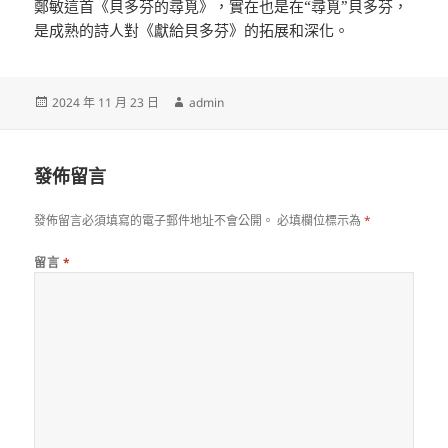
鄭敏這首《貝多芬的尋覓》，實在也是在“尋覓”貝多芬，
是成熟的詩人對《獻給貝多芬》的拓展和深化。
發
作
2024 年 11 月 23 日
admin
佈
者
日
期:
發佈留言
發佈留言必須填寫的電子郵件地址不會公開。
必填欄位標示為
*
留言
*