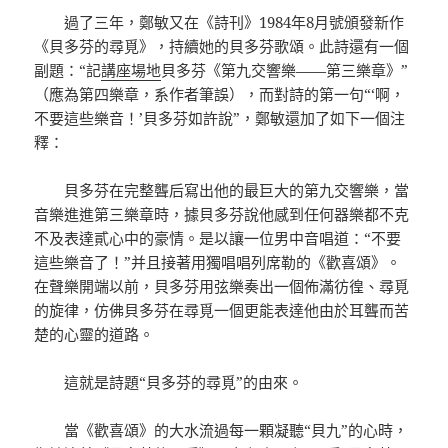
過了三年，鄭敏又在《詩刊》1984年8月號頒發新作
《貝多芬的尋覓》，持續她的貝多芬歌頌。此詩還有一個
副題：“記
講座場地
貝多芬《第九交響樂——第三樂章》”
（應為第四樂章，系作者筆誤），而對詩的第一句“‘啊，
不要這些樂音！’貝多芬如許說”，鄭敏還加了如下一個注
釋：
貝多芬在完整聾后寫出他的最巨大的第九交響樂，當
音樂進進第三樂章時，據貝多芬說他感到任何器樂都不克
不及表達貳心中的豪情。是以讓一位男中音唱道：“不要
這些樂音了！”并且接著用獨唱唱列席勒的《歡喜頌》。
在聲樂開端以前，貝多芬用弦樂奏出一個佈滿彷徨、尋覓
的旋律，仿佛貝多芬在尋覓一個更能表達他由於耳聾而苦
楚的心靈的道路。
這就是詩題“貝多芬的尋覓”的由來。
當《歡喜頌》的大水流過每一顆凝聽“貝九”的心時，