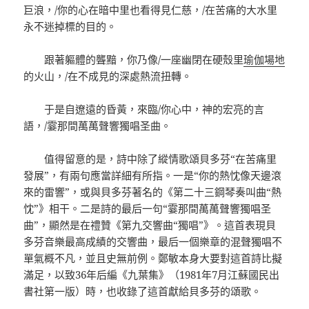
巨浪，/你的心在暗中里也看得見仁慈，/在苦痛的大水里
永不迷掉標的目的。
跟著軀體的聾黯，你乃像/一座幽閉在硬殼里
瑜伽場地
的火山，/在不成見的深處熱流扭轉。
于是自遼遠的昏黃，來臨/你心中，神的宏亮的言
語，/霎那間萬萬聲響獨唱圣曲。
值得留意的是，詩中除了縱情歌頌貝多芬“在苦痛里
發展”，有兩句應當詳細有所指。一是“你的熱忱像天邊滾
來的雷響”，或與貝多芬著名的《第二十三鋼琴奏叫曲“熱
忱”》相干。二是詩的最后一句“霎那間萬萬聲響獨唱圣
曲”，顯然是在禮贊《第九交響曲“獨唱”》。這首表現貝
多芬音樂最高成績的交響曲，最后一個樂章的混聲獨唱不
單氣概不凡，並且史無前例。鄭敏本身大要對這首詩比擬
滿足，以致36年后編《九葉集》（1981年7月江蘇國民出
書社第一版）時，也收錄了這首獻給貝多芬的頌歌。