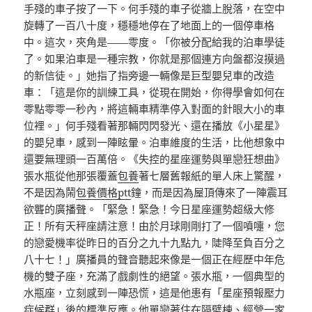
手殘的車子按了一下。何手殘的車子從牆上脫落，在空中
旋轉了一百八十度，穩穩地停在了地面上的一個停車格
中。這次，夾角是——零度。「你被分配給我的泊車學徒
了。如果泊車是一種宗教，你就是那個連方向盤都沒摸過
的新信徒。」她指了指旁邊一輛像是巨型嬰兒車的改造
車：「這是你的訓練工具，從現在開始，你得學會如何在
零點零零一秒內，將這輛車精準停入對面的針眼大小的車
位裡。」何手殘看著那輛閃閃發光、還在播放《小星星》
的嬰兒車，感到一陣眩暈。泊車維度的生活，比他想象中
還要無理頭一百萬倍。《失控的星座運勢與單戀狂想曲》
張水瓶從他那張覆蓋
包養
著七層舊報紙的單人床上驚醒，
不是因為鬧
包養價格ptt
鐘，而是因為屋頂傳來了一陣震耳
欲聾的廣播聲。「緊急！緊急！今日星座運勢超級大修
正！所有天秤座請注意！由於月球剛剛打了一個噴嚏，您
的戀愛機率從昨日的百分之九十九點九，陡降至負百分之
八十七！」廣播員的聲音聽起來像是一個正在經歷中年危
機的雙子座，充滿了戲劇性的絕望。張水瓶，一個典型的
水瓶座，立刻感到一陣恐慌，這是他患有「星座預報壓力
症候群」後的標準反應。他單戀著住在隔壁棟、經營一家