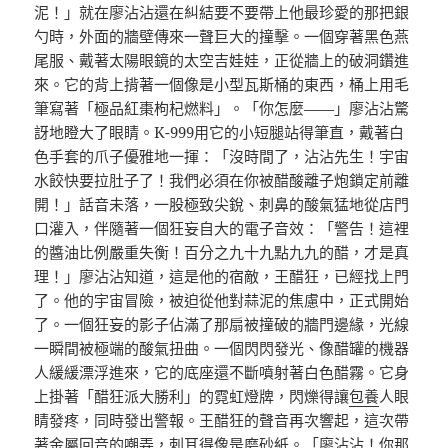
泥！」就在廖沾沾還在糾結要不要帶上他最珍愛的那把銀
勺時，外面的牆壁傳來一聲巨大的撞擊。一個穿著黑色燕
尾服、戴著太陽眼鏡的太空吉娃娃，正從牆上的破洞鑽進
來。它的背上揹著一個像是小型瓦斯桶的東西，桶上用毛
筆寫著「極品紅棗枸杞燃料」。「你怎麼——」廖沾沾驚
訝地瞪大了眼睛。K-999用它的小短腿站得筆直，戴著白
色手套的爪子優雅地一揮：「沒時間了，沾沾先生！宇宙
水餃快要拉肚子了！我們必須在你被醋酸離子炮鎖定前離
開！」話音未落，一股極致尖銳、刺鼻的酸氣猛地從店門
口灌入，伴隨著一個狂妄自大的電子音效：「警告！這裡
的醬油比例嚴重失衡！百分之九十九點九九的醋，才是真
理！」廖沾沾知道，這是他的宿敵，王醋狂，已經找上門
了。他的宇宙冒險，被迫從他對蒜泥的焦慮中，正式開始
了。一個狂妄的影子佔滿了那扇被撞破的牆門邊緣，光線
一瞬間被極端的酸氣扭曲。一個閃閃發光、像醋罐的機器
人緩緩漂浮進來，它的底座還不斷噴射著白色醋霧。它身
上掛著「醋狂派大勝利」的霓虹燈牌，閃爍得讓
包養
人眼
睛發疼，同時發出警報。王醋狂的聲音再次響起，這次帶
著金屬回音的嘲弄，刺耳得像是磨砂紙。「廖沾沾！你那