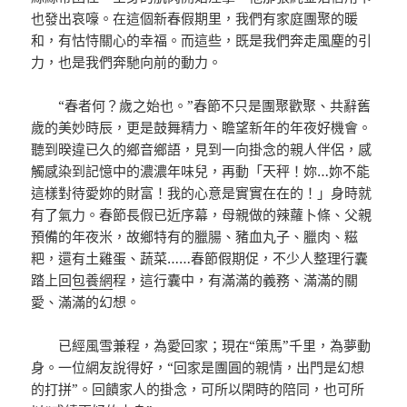
也發出哀嚎。在這個新春假期里，我們有家庭團聚的暖
和，有怙恃關心的幸福。而這些，既是我們奔走風塵的引
力，也是我們奔馳向前的動力。
“春者何？歲之始也。”春節不只是團聚歡聚、共辭舊
歲的美妙時辰，更是鼓舞精力、瞻望新年的年夜好機會。
聽到暌違已久的鄉音鄉語，見到一向掛念的親人伴侶，感
觸感染到記憶中的濃濃年味兒，再動「天秤！妳…妳不能
這樣對待愛妳的財富！我的心意是實實在在的！」身時就
有了氣力。春節長假已近序幕，母親做的辣蘿卜條、父親
預備的年夜米，故鄉特有的臘腸、豬血丸子、臘肉、糍
粑，還有土雞蛋、蔬菜……春節假期促，不少人整理行囊
踏上回
包養網
程，這行囊中，有滿滿的義務、滿滿的關
愛、滿滿的幻想。
已經風雪兼程，為愛回家；現在“策馬”千里，為夢動
身。一位網友說得好，“回家是團圓的親情，出門是幻想
的打拼”。回饋家人的掛念，可所以閑時的陪同，也可所