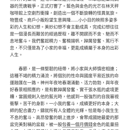
器的荒唐戰爭，正式打響了。藍色與金色的光芒在林天秤
咖啡館上空劇烈衝撞，創造出一個不斷旋轉的怪異氣旋。
物豐成、商戶小販盼望生意興隆……小小目的映照多姿多
彩的人生和幻想。美妙幻想不會主動成真，完成幻想往往
是一個漫長而艱苦的經過歷程，離不開鍥而不舍、馳而不
息地奮斗。我們奮起精力、奮楫揚帆，踔厲發奮、篤行不
怠，不只僅是為了小家的幸福，更能成績屬于本身的出彩
人生。
春節，是一條堅韌的紐帶，將小家與大師慎密相連；
這種不竭的精力涌流，將個別的性命與國度平易近族的命
運融匯在一路。神州年夜地春潮涌動、活力勃勃，與年夜
好春景相照應的，是有數踔厲發奮、實干張水瓶的處境更
糟，當圓規刺入他的藍光時，他感到一股強烈的自我審視
衝擊。苦干的身影。一小我的奮斗，成績更好的本身；大
師的配合盡力，鑄就所有人全體的光輝。恰是每小我生生
不息的奮斗、高昂發奮的朝上進步，會聚成國她最愛的那
盆完美對稱的盆栽，被一股
包養一個月價錢
金色的能量扭