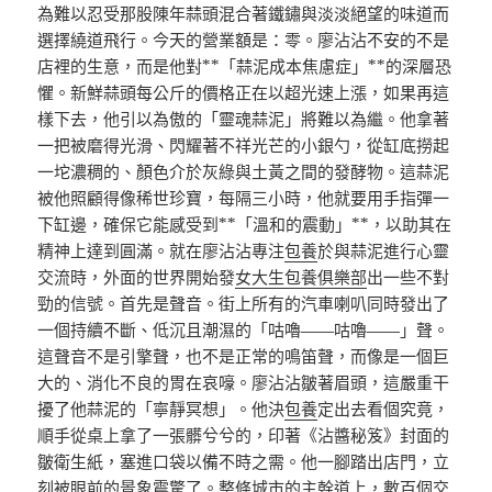
為難以忍受那股陳年蒜頭混合著鐵鏽與淡淡絕望的味道而
選擇繞道飛行。今天的營業額是：零。廖沾沾不安的不是
店裡的生意，而是他對**「蒜泥成本焦慮症」**的深層恐
懼。新鮮蒜頭每公斤的價格正在以超光速上漲，如果再這
樣下去，他引以為傲的「靈魂蒜泥」將難以為繼。他拿著
一把被磨得光滑、閃耀著不祥光芒的小銀勺，從缸底撈起
一坨濃稠的、顏色介於灰綠與土黃之間的發酵物。這蒜泥
被他照顧得像稀世珍寶，每隔三小時，他就要用手指彈一
下缸邊，確保它能感受到**「溫和的震動」**，以助其在
精神上達到圓滿。就在廖沾沾專注
包養
於與蒜泥進行心靈
交流時，外面的世界開始發
女大生包養俱樂部
出一些不對
勁的信號。首先是聲音。街上所有的汽車喇叭同時發出了
一個持續不斷、低沉且潮濕的「咕嚕——咕嚕——」聲。
這聲音不是引擎聲，也不是正常的鳴笛聲，而像是一個巨
大的、消化不良的胃在哀嚎。廖沾沾皺著眉頭，這嚴重干
擾了他蒜泥的「寧靜冥想」。他決
包養
定出去看個究竟，
順手從桌上拿了一張髒兮兮的，印著《沾醬秘笈》封面的
皺衛生紙，塞進口袋以備不時之需。他一腳踏出店門，立
刻被眼前的景象震驚了。整條城市的主幹道上，數百個交