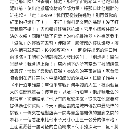
走他那缸陳年
包養網
老蒜泥，那是宇宙的希望。他跑到蒜
泥缸前，使出他搬運食材的全部力量，將那口比他還胖的
缸抱起。「走！K-999！我們要從後院逃跑！別再管你的
紅棗枸杞燃料了！」「不行！燃料是文明的基礎！沒了紅
棗我飛不遠！」吉
包養
娃娃特務抗議。它用小嘴咬住廖沾
沾的衣領，同時開啟了它背上的枸杞推進器。推進器發出
「滋滋」的輕微煎煮聲，伴隨著一股濃郁的蔘味爆發。廖
沾沾抱著蒜泥缸、K-999咬著他，一起從撞出來的洞口衝
向後院。王醋狂的醋罐機器人發出尖叫：「別想逃！醬油
黨餘孽！我會追上你！」店內剩下的所有空盤子被醋酸氣
波震碎，發出了最後的哀鳴。廖沾沾的宇宙冒險，就
台灣
包養網
在這片蒜泥、中藥和醋酸的混亂中，拉開了帷幕。
《平行泊車維度：車位爭奪戰》何手殘的人生，被兩個巨
大的陰影籠罩著：停車費，以及平行泊車。他那輛老舊的
掀背車，彷彿繼承了他所有的駕駛焦慮，從未在他需要時
提供過任何幫助。今天，他面臨的是城市傳說中最恐怖的
挑戰，一條夾在理髮店與一間專賣金屬雕像的畫廊之間的
窄巷。一個看起來比他車子尺寸小上三十公分的停車格，
上面還灑著一層可疑的白色粉末。何手殘深吸一口氣。將