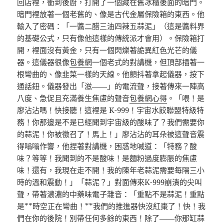
回店裡，衝到後廚，打開了一個藏在舊冰櫃後面的暗門。
暗門裡放著一個老舊的、像是古代金屬保險箱的東西。他
輸入了密碼：「一醬二醋三油四辣五蒜泥」（這是醬料界
的基礎公式，只有像他這樣的傳統派才會用）。保險箱打
開，裡面沒有黃金，只有一個閃爍著詭異紅色光芒的儀
器。這儀器很像
包養網
一個老式的對講機，但頂部插著一
根彎曲的、像韭菜一樣的天線。他顫抖著拿起儀器，按下
通話鈕。儀器發出「滋——」的電流聲，接著傳來一陣高
八度、急促且充滿養生焦慮的聲音
包養網心得
。「喂！是
廖沾沾嗎！快接聽！這裡是 K-999！宇宙水餃聯盟特級特
務！你那邊是不是已經聞到宇宙級的酸味了？我們需要你
的蒜泥！你被徵召了！馬上！」廖沾沾的耳朵被這聲音震
得嗡嗡作響，他捏著對講機，困惑地喊道：「特務？酸
味？等等！我聞到的不是酸味！是麵粉過度膨脹的焦慮
味！還有，我現在走不開！我的陳年老蒜泥需要每隔三小
時的溫和震動！」「蒜泥？」對面傳來K-999崩潰的尖叫
聲，帶著濃濃的中藥味電子雜音：「重點不是蒜泥！重點
是**時空正在彎曲！**我們的推進器快沒紅棗了！快！我
們在你的後院！別帶任何多餘的東西！除了——你那缸蒜