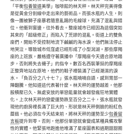
「平衡
包養管道
美學」咖啡館的林天秤。林天秤完美得像
是從黃金分割線中走出來的藝術品。而張水瓶的人生，則
像一團被獅子座暴君隨意亂踢的毛線球，充滿了混亂與錯
位。他衝到窗邊，往外看去。整座城市已經因為這個突如
其來的「超級修正」而陷入了荒謬的混亂。街道上的雙魚
座們，開始不受控制地流下鹹鹹的海水淚，他們無法停止
地哭泣，導致城市低窪處已經形成了小型潟湖。那些摩羯
座的上班族，嚴格遵守著廣播中「摩羯座今天適合原地踏
步，否則將失去襪子」的指令。數百名西裝筆挺的摩羯座
正整齊地站在原地，他們的鞋子裡裝滿了已經潮濕的淚
水。「負百分之八十七？」張水瓶喃喃自語，感到胃部一
陣翻騰，他知道這代表著什麼。林天秤的運勢越差，他那
股積壓已久、無處安放的單戀能量就會越發瘋狂地實體
化。上次林天秤的戀愛運勢跌至百分之二十，張水瓶就發
現他的廚房裡長滿了巨大的、形狀是林天秤側臉的粉紅色
蘑菇。他必須在今天結束前，將林天秤的運勢至少
包養留
言板
提升到零。否則，他那份單戀就會變成某種具備攻擊
性的實體。他緊張地跑進他堆滿了星座圖表和過期甜甜圈