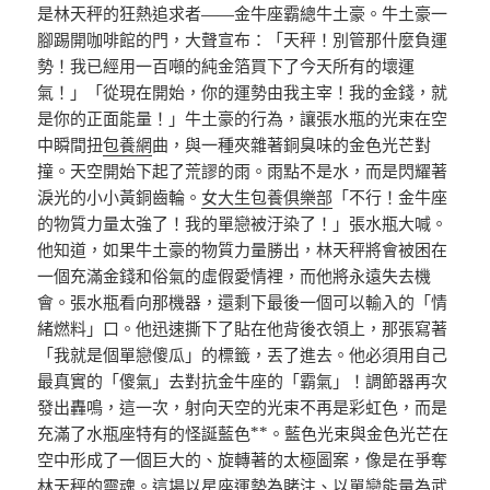
是林天秤的狂熱追求者——金牛座霸總牛土豪。牛土豪一
腳踢開咖啡館的門，大聲宣布：「天秤！別管那什麼負運
勢！我已經用一百噸的純金箔買下了今天所有的壞運
氣！」「從現在開始，你的運勢由我主宰！我的金錢，就
是你的正面能量！」牛土豪的行為，讓張水瓶的光束在空
中瞬間扭
包養網
曲，與一種夾雜著銅臭味的金色光芒對
撞。天空開始下起了荒謬的雨。雨點不是水，而是閃耀著
淚光的小小黃銅齒輪。
女大生包養俱樂部
「不行！金牛座
的物質力量太強了！我的單戀被汙染了！」張水瓶大喊。
他知道，如果牛土豪的物質力量勝出，林天秤將會被困在
一個充滿金錢和俗氣的虛假愛情裡，而他將永遠失去機
會。張水瓶看向那機器，還剩下最後一個可以輸入的「情
緒燃料」口。他迅速撕下了貼在他背後衣領上，那張寫著
「我就是個單戀傻瓜」的標籤，丟了進去。他必須用自己
最真實的「傻氣」去對抗金牛座的「霸氣」！調節器再次
發出轟鳴，這一次，射向天空的光束不再是彩虹色，而是
充滿了水瓶座特有的怪誕藍色**。藍色光束與金色光芒在
空中形成了一個巨大的、旋轉著的太極圖案，像是在爭奪
林天秤的靈魂。這場以星座運勢為賭注、以單戀能量為武