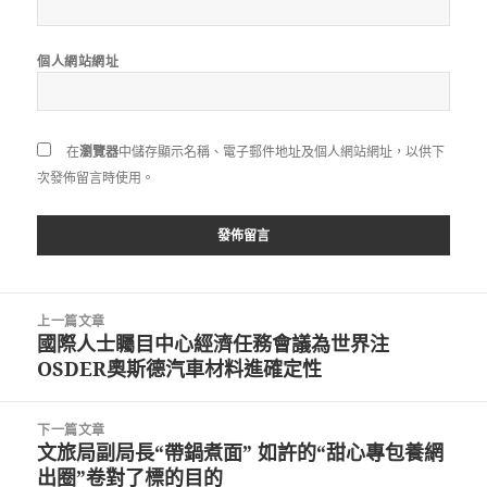
個人網站網址
在
瀏覽器
中儲存顯示名稱、電子郵件地址及個人網站網址，以供下
次發佈留言時使用。
文
上一篇文章
章
國際人士矚目中心經濟任務會議為世界注
上
導
OSDER奧斯德汽車材料進確定性
一
覽
篇
文
下一篇文章
章:
文旅局副局長“帶鍋煮面” 如許的“甜心專包養網
下
出圈”卷對了標的目的
一