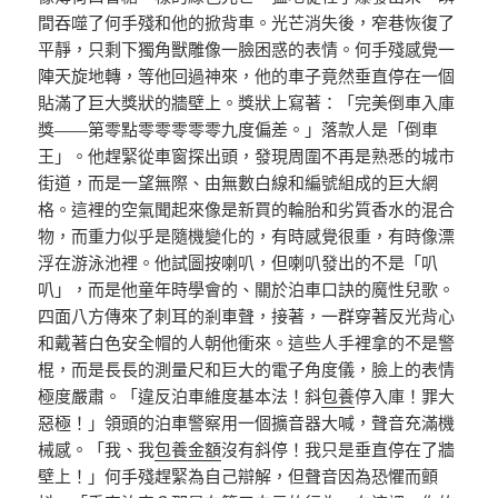
間吞噬了何手殘和他的掀背車。光芒消失後，窄巷恢復了
平靜，只剩下獨角獸雕像一臉困惑的表情。何手殘感覺一
陣天旋地轉，等他回過神來，他的車子竟然垂直停在一個
貼滿了巨大獎狀的牆壁上。獎狀上寫著：「完美倒車入庫
獎——第零點零零零零零九度偏差。」落款人是「倒車
王」。他趕緊從車窗探出頭，發現周圍不再是熟悉的城市
街道，而是一望無際、由無數白線和編號組成的巨大網
格。這裡的空氣聞起來像是新買的輪胎和劣質香水的混合
物，而重力似乎是隨機變化的，有時感覺很重，有時像漂
浮在游泳池裡。他試圖按喇叭，但喇叭發出的不是「叭
叭」，而是他童年時學會的、關於泊車口訣的魔性兒歌。
四面八方傳來了刺耳的剎車聲，接著，一群穿著反光背心
和戴著白色安全帽的人朝他衝來。這些人手裡拿的不是警
棍，而是長長的測量尺和巨大的電子角度儀，臉上的表情
極度嚴肅。「違反泊車維度基本法！斜
包養
停入庫！罪大
惡極！」領頭的泊車警察用一個擴音器大喊，聲音充滿機
械感。「我、我
包養金額
沒有斜停！我只是垂直停在了牆
壁上！」何手殘趕緊為自己辯解，但聲音因為恐懼而顫