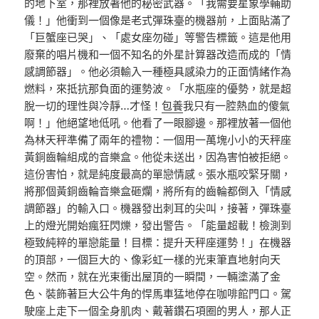
的地下室，那裡放著他的秘密武器。「我需要星象學輔助
儀！」他衝到一個像是老式彈珠臺的機器前，上面貼滿了
「巨蟹座已哭」、「處女座勿碰」等警告標籤。這是他用
廢棄的唱片機和一個不知名的外星計算器改造而成的「情
感調節器」。他必須輸入一種極具感染力的正面情緒作為
燃料，來抵抗那負面的運勢波。「水瓶座的優勢，就是超
脫一切的理性與冷靜…才怪！
包養
我只有一腔熱血的傻氣
啊！」他絕望地低吼。他看了一眼腳邊。那裡放著一個他
為林天秤準備了兩年的禮物：一個用一萬塊小小的天秤座
黃銅齒輪組成的音樂盒。他從未送出，因為害怕被拒絕。
這份害怕，就是純度最高的單戀情感。張水瓶咬緊牙關，
將那個黃銅齒輪音樂盒砸爛，將所有的齒輪都倒入「情感
調節器」的輸入口。機器發出刺耳的尖叫，接著，彈珠臺
上的燈光開始瘋狂閃爍，發出警告。「能量超載！檢測到
極致純粹的單戀能量！目標：提升天秤座運勢！」在機器
的頂部，一個巨大的、像彩虹一樣的光束筆直地射向天
空。然而，就在光束衝出屋頂的一瞬間，一輛塗滿了金
色、裝飾著巨大公牛角的悍馬車猛地停在咖啡館門口。駕
駛座上走下一個全身肌肉、戴著鑽石項圈的男人，那人正