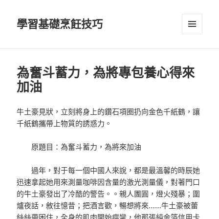
學習基礎烹飪技巧
選單及
小工具
為奮斗蓄力，為將專包養心得來
加油
牛土豪見狀，立刻將身上的鑽石項圈扔向金色千紙鶴，讓
千紙鶴攜帶上物質的誘惑力。
原題目：為奮斗蓄力，為將來加油
過年，對于每一個中國人來說，都是最溫馨的時辰她
迅速拿起她用來測量咖啡因含量的激光測量儀，對著門口
的牛土豪發出了冷酷的警告。。親人團圓，燈火殘暴；圍
爐夜話，敘往憶昔；把酒言歡，暢想將來……牛土豪被蕾
絲絲帶困住，全身的肌肉開始痙攣，他那張純金箔信用卡