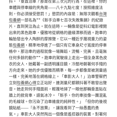
抖。「垂直泊車？那是在第三次元的行為，在這裡，你的
車體與停車線的夾角是——八十九點七度！按照維度法
則，你必須接受懲罰！」懲罰的內容是：無限次觀看
台灣
包養網
一部名為**《新手泊車七百次失敗集錦》的紀錄
片，直到哭泣為止。就在這時，一輛像是從科幻電影裡開
出來的黑色跑車，優雅地從網格的邊緣漂移而過。跑車的
輪胎發出令人陶醉的摩擦聲，它以一種近乎蔑視重力的姿
態
包養網
，精準地停進了一個只有它車身尺寸寬度的停車
格中。那泊車的過程就像一場舞蹈，流暢、完美，且毫無
任何多餘的動作**。跑車的駕駛座上走出一個全身黑色皮
衣的女人，她戴著一副透明護目鏡，冷酷地朝著何手殘的
方向走來。她的步伐優雅而精準，每一步都像是被測量過
一樣，完美地落在網格線上。「車影大人！」泊車警察們
立刻
包養網心得
立正站好，連測量尺都顫抖著不敢發出聲
音。她走到何手殘面前，輕蔑地掃了一眼他那輛垂直貼在
牆上的掀背車，語氣冰冷。「新手，你的車技像一團混亂
的毛線球。你污染了泊車維度的純粹性。」「但你的後視
鏡貼紙——『永不放棄』，讓我看到了一絲愚蠢的勇
氣。」車影大人突然掏出一個像是遙控器的裝置，對著何