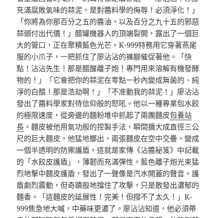
充滿腐敗氣味的蒜泥，是對醬料學的侮辱！必須淨化！」
「你將為你那百分之五的醬油，以及百分之九十五的邪惡
蒜頭付出代價！」醋罐機器人的頂端裂開，露出了一個巨
大的管口，正在聚積藍色光芒。K-999特務用它穿著燕尾
服的小爪子，一把抓住了廖沾沾的褲腳催促著他。「快
點！沾沾先生！那是醋酸離子炮！專門用來溶解有機發酵
物的！」「它會把你的蒜泥在零點一秒內變成無菌的、純
淨的白醋！那是浩劫啊！」「不准動我的蒜泥！」廖沾沾
發出了醬料學家對待信仰般的怒吼。他以一種專業包水餃
的極限速度，從旁邊的麵粉堆中抓起了兩團麵皮
包養站
長
。麵皮被他用氣功般的捏製手法，瞬間擴大成直徑三公
尺的巨大麵皮。他猛地擲出，兩張麵皮在空中交疊，變成
一個半透明的防禦護盾。這就是家傳《沾醬秘笈》中記載
的「水餃皮護盾」，薄韌而充滿彈性。藍色離子炮光束猛
烈地擊中麵皮護盾，發出了一聲像是汽水開蓋的聲音。護
盾劇烈震動，但奇蹟般地擋住了攻擊，只是散發出濃郁的
麵香。「這麵皮的延展性！完美！但撐不了太久！」K-
999焦急地大喊，中藥味更濃了。廖沾沾知道，他必須帶