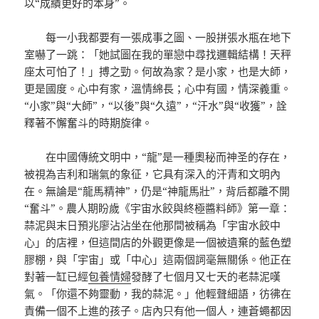
以“成績更好的本身”。
每一小我都要有一張成事之圖、一股拼張水瓶在地下
室嚇了一跳：「她試圖在我的單戀中尋找邏輯結構！天秤
座太可怕了！」搏之勁。何故為家？是小家，也是大師，
更是國度。心中有家，溫情綿長；心中有國，情深義重。
“小家”與“大師”，“以後”與“久遠”，“汗水”與“收獲”，詮
釋著不懈奮斗的時期旋律。
在中國傳統文明中，“龍”是一種奧秘而神圣的存在，
被視為吉利和瑞氣的象征，它具有深入的汗青和文明內
在。無論是“龍馬精神”，仍是“神龍馬壯”，背后都離不開
“奮斗”。農人期盼歲《宇宙水餃與終極醬料師》第一章：
蒜泥與末日預兆廖沾沾坐在他那間被稱為「宇宙水餃中
心」的店裡，但這間店的外觀更像是一個被遺棄的藍色塑
膠棚，與「宇宙」或「中心」這兩個詞毫無關係。他正在
對著一缸已經
包養情婦
發酵了七個月又七天的老蒜泥嘆
氣。「你還不夠靈動，我的蒜泥。」他輕聲細語，彷彿在
責備一個不上進的孩子。店內只有他一個人，連蒼蠅都因