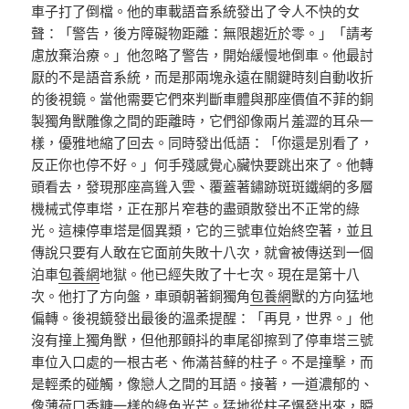
車子打了倒檔。他的車載語音系統發出了令人不快的女
聲：「警告，後方障礙物距離：無限趨近於零。」「請考
慮放棄治療。」他忽略了警告，開始緩慢地倒車。他最討
厭的不是語音系統，而是那兩塊永遠在關鍵時刻自動收折
的後視鏡。當他需要它們來判斷車體與那座價值不菲的銅
製獨角獸雕像之間的距離時，它們卻像兩片羞澀的耳朵一
樣，優雅地縮了回去。同時發出低語：「你還是別看了，
反正你也停不好。」何手殘感覺心臟快要跳出來了。他轉
頭看去，發現那座高聳入雲、覆蓋著鏽跡斑斑鐵網的多層
機械式停車塔，正在那片窄巷的盡頭散發出不正常的綠
光。這棟停車塔是個異類，它的三號車位始終空著，並且
傳說只要有人敢在它面前失敗十八次，就會被傳送到一個
泊車
包養網
地獄。他已經失敗了十七次。現在是第十八
次。他打了方向盤，車頭朝著銅獨角
包養網
獸的方向猛地
偏轉。後視鏡發出最後的溫柔提醒：「再見，世界。」他
沒有撞上獨角獸，但他那顫抖的車尾卻擦到了停車塔三號
車位入口處的一根古老、佈滿苔蘚的柱子。不是撞擊，而
是輕柔的碰觸，像戀人之間的耳語。接著，一道濃郁的、
像薄荷口香糖一樣的綠色光芒。猛地從柱子爆發出來，瞬