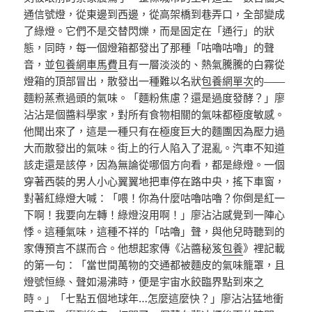
通信號燈，從東邊到西邊，從高架橋到巷弄口，全部變成
了綠燈。它們不是交替閃爍，而是固定在「通行」的狀
態，同時，每一個燈箱都發出了那種「咕嚕咕嚕」的聲
音，並
包養網車馬費
且有一層淡淡的、熱氣騰騰的白霧從
燈箱的頂部冒出，散發出一種難以名狀
包養網單次
的——
麵粉蒸煮過頭的氣味。「麵粉焦慮？還是過度發酵？」廖
沾沾是個醬料學家，對所有食物相關的氣味都極度敏感。
他聞出來了，這是一種只有在極度巨大的麵團因為壓力過
大而散發出的氣味。街上的行人陷入了混亂。汽車不知道
該走還是該停，因為無論從哪個方向看，都是綠燈。一個
穿著西裝的男人小心翼翼地把車停在路中央，搖下車窗，
對著紅綠燈大喊：「喂！你為什麼咕嚕咕嚕？你倒是紅一
下啊！我要向左轉！綠燈沒用啊！」廖沾沾感覺到一陣心
悸。這種氣味，這種不祥的「咕嚕」聲，與他兒時聽到的
家傳預言不謀而合。他想起家傳《沾醬秘笈
包養
》裡記載
的第一句：「當世間萬物的交通都被麵皮的氣味籠罩，且
燈號恒綠、聲如湯沸時，便是宇宙水餃臨界點到來之
時。」「七點五個地球年…怎麼這麼快？」廖沾沾猛地衝