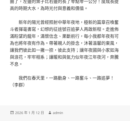
曲了，左邊的葉子比右邊的長了零點零一公分！度成長提
高的時期大水，為時光付與意義和價值。
新年的陽光曾經照射中華年夜地，極新的篇章召喚奮
斗者揮毫書寫，幻想的征途號召追夢人再啟新程。走進佈
滿盼望的龍年，滿懷信念、果斷前行，每小我都年夜有可
為也將年夜有作為。帶著親人的掛念，沐著溫馨的東風，
讓我們彼此如一撇一捺，彼此支持；讓年夜國與小家如海
與浪花，牢牢相系；讓暖和與氣力似年夜江年夜河，奔騰
不息。
我們在春天里，一路動身、一路奮斗、一路追夢！
（李群）
發
作
2026 年 1 月 12 日
admin
佈
者
日
期: