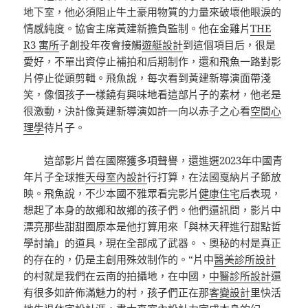
地下室，他必須阻止牛土豪用物質的力量來破壞他眼淚的
情感純度。協會主席黃建新擔負監制。他在金雞片
THE
R3 寓所
子創投年夜會接觸
遊艇設計
到這個項目后，很是
愛好，不單出資停止補拍和后期制作，還和飛魚一路對影
片停止從頭剪輯。飛魚說，每次看到黃建新導演面帶淺
笑，像個孩子一樣饒有興味地看這部片子的素材，他老是
很激動，決計像黃建新導演如許一向以赤子之心看
空間心
理學
待片子。
這部影片曾在國際獲多項聲譽，還進選2023年中國青
年片子全球推
天母室內設計
行打算，在法國戛納片子節放
映。飛魚說，不少本國不雅眾看完影片
健康住宅
后表現，
想起了本身的故鄉和故鄉的孩子們。他們還訊問，影片中
漂亮那些甜甜圈原本是他打算用來「與林天秤進行甜點哲
學討論」的道具，現在全部成了武器。、奧秘的村是真正
的存在的，仍是主創用殊效制作的。“片中
醫美診所設計
的村就是我們在云南的拍攝地，在中國，
中醫診所設計
還
有很多如許佈滿魅力的村，孩子們正在那
客變設計
里快活