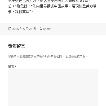
地生
退休宅設計
涯，盡
大直室內設計
力完成本身的幻
想。”飛魚說，“能向世界講述中國故事，展現這些美妙場
景，我很高興”。
發
作
2026 年 5 月 28 日
admin
佈
者
日
期:
發佈留言
發佈留言必須填寫的電子郵件地址不會公開。
必填欄位標示為
*
留言
*