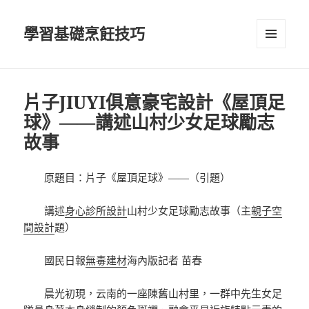
學習基礎烹飪技巧
選單及
小工具
片子JIUYI俱意豪宅設計《屋頂足
球》——講述山村少女足球勵志
故事
原題目：片子《屋頂足球》——（引題）
講述
身心診所設計
山村少女足球勵志故事（主
親子空
間設計
題）
國民日報
無毒建材
海內版記者 苗春
晨光初現，云南的一座陳舊山村里，一群中先生女足