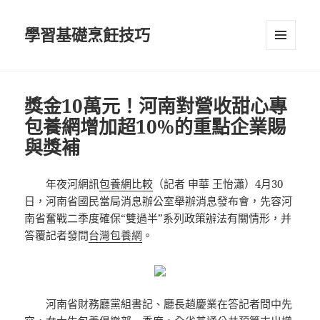
學習基礎烹飪技巧
選單及
小工具
獎金10萬元！河南對營收甜心專
包養網增加超10%的重點企業賜
與獎補
年夜河網訊
包養網比較
（記者 申華 王怡瀟）4月30
日，河南省國民當局消息辦公室舉辦消息發布會，先容河
南省奮戰二季度確保“雙過半”系列政策辦法有關情形，并
答覆記者發問
台灣包養網
。
河南省財務廳黨組書記、廳長趙慶業在答記者問中先