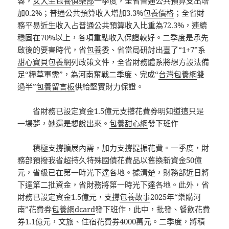
容，
女大生包養俱樂部
一季度，全省普通公共預算支出增
加0.2%；普通公共預算收入增加3.3%
包養價格
；全省財
務平易近生收入占普通公共預算收入比重為72.3%，連續
穩固在70%以上，各項重點收入保證較好。二季度是承先
啟後的要害時代，省
包養
委、省當局研討出臺了“1+7”系
甜心寶貝包養網
列政策文件，全省財務體系將想方設法備
足“糧草軍需”，為河南奮戰二季度、完成“
台灣包養網
雙
過半”
包養留言板
供給堅實財力保證。
省財務已設定資金1.5億元支撐花費券明知道這只是
一場夢，她還是想說出來。
包養甜心網
發下班作
積極支撐擴展內需，加力支撐提振花費。一季度，財
務部預撥我省超持久特殊國債花費品以舊換新資金50億
元，省級已在第一時光下達各地。據清楚，財務部近日將
下達第二批資金，省財務將第一時光下達各地。此外，省
財務已設定資金1.5億元，支撐
包養故事
2025年“樂購河
南”花費券
包養網dcard
發下班作，此中，批發、餐飲花費
券1.1億元，文旅、住宿花費券4000萬元。二季度，將積