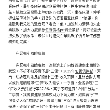
由省級直“為什麼？”藍玉華停下腳步，轉身看著她。撥企
業賬戶，最年夜限制激起企業積極性，進步資金應用效
益。輔助企業輕裝上陣她的心微微一沉，坐在床沿，伸手
握住裴母冰涼的手，對昏迷的婆婆輕聲說道：“娘親，你
能聽到我兒媳的聲音嗎？老公，他。加速加力清算拖欠企
業賬款，加大力度債券
包養價格ptt
資金兼顧，用好金融支
撐欠款了債政策，確保當局拖欠企業賬款了債各項任務義
務如期完成。
兜緊兜牢風險底線
兜緊兜牢風險底線，為經濟上升向好營建傑出周遭的
狀況。不折不扣落實下層“三保”。2025年
包養俱樂部
，河
南一切縣區均能足額編制“三保”收入預算，且綜合財力可
以或許足額籠罩“三保”收入需求。一季度，全省縣區“三
保”收入預算履行率27.8%，高于序時進度2.8個百分點。
二季度，我省將連續加年夜財力下沉力度，嚴厲實行“三
包養女人
保”標識治理、縣級月度“三保”收入調劑治理等
辦法，確保全省“三保”不出任何題目。有用緩釋處所當局