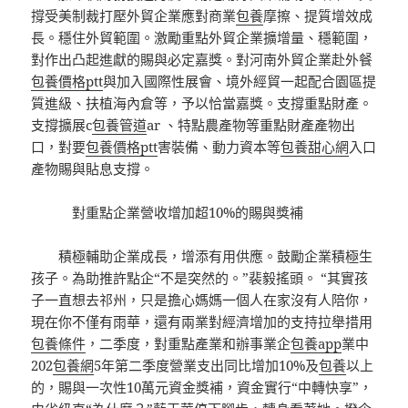
撐受美制裁打壓外貿企業應對商業
包養
摩擦、提質增效成
長。穩住外貿範圍。激勵重點外貿企業擴增量、穩範圍，
對作出凸起進獻的賜與必定嘉獎。對河南外貿企業赴外餐
包養價格ptt
與加入國際性展會、境外經貿一起配合園區提
質進級、扶植海內倉等，予以恰當嘉獎。支撐重點財產。
支撐擴展c
包養管道
ar 、特點農產物等重點財產產物出
口，對要
包養價格ptt
害裝備、動力資本等
包養甜心網
入口
產物賜與貼息支撐。
對重點企業營收增加超10%的賜與獎補
積極輔助企業成長，增添有用供應。鼓勵企業積極生
孩子。為助推許點企“不是突然的。”裴毅搖頭。 “其實孩
子一直想去祁州，只是擔心媽媽一個人在家沒有人陪你，
現在你不僅有雨華，還有兩業對經濟增加的支持拉舉措用
包養條件
，二季度，對重點產業和辦事業企
包養app
業中
202
包養網
5年第二季度營業支出同比增加10%及
包養
以上
的，賜與一次性10萬元資金獎補，資金實行“中轉快享”，