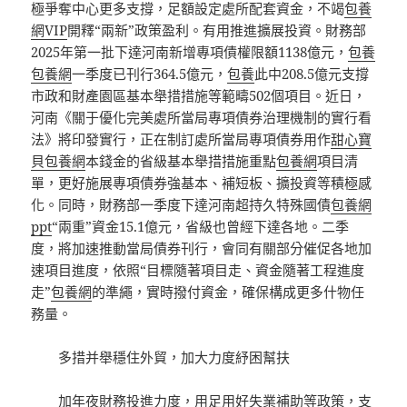
極爭奪中心更多支撐，足額設定處所配套資金，不竭
包養
網VIP
開釋“兩新”政策盈利。有用推進擴展投資。財務部
2025年第一批下達河南新增專項債權限額1138億元，
包養
包養網
一季度已刊行364.5億元，
包養
此中208.5億元支撐
市政和財產園區基本舉措措施等範疇502個項目。近日，
河南《關于優化完美處所當局專項債券治理機制的實行看
法》將印發實行，正在制訂處所當局專項債券用作
甜心寶
貝包養網
本錢金的省級基本舉措措施重點
包養網
項目清
單，更好施展專項債券強基本、補短板、擴投資等積極感
化。同時，財務部一季度下達河南超持久特殊國債
包養網
ppt
“兩重”資金15.1億元，省級也曾經下達各地。二季
度，將加速推動當局債券刊行，會同有關部分催促各地加
速項目進度，依照“目標隨著項目走、資金隨著工程進度
走”
包養網
的準繩，實時撥付資金，確保構成更多什物任
務量。
多措并舉穩住外貿，加大力度紓困幫扶
加年夜財務投進力度，用足用好失業補助等政策，支