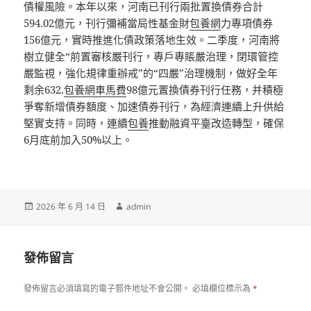
債權風險。本年以來，河南已刊行兩批置換債券合計
594.02億元，刊行彌補當局性基金財
包養網
力專項債券
156億元，實時推進化債政策落地生效。二季度，河南將
樹立健全“前置審核嚴刊行，專戶專賬嚴治理，閉環管控
嚴監視，強化規律重辦戒”的“四嚴”治理機制，做好全年
剩余632.
包養網車馬費
98億元置換債券刊行任務，并積極
爭奪新增債券額度、加速債券刊行，為經濟連續上升供給
堅實支持。同時，連續
包養
推動融資平臺改造轉型，確保
6月底前加入50%以上。
發
作
2026 年 6 月 14 日
admin
佈
者
日
期:
發佈留言
發佈留言必須填寫的電子郵件地址不會公開。
必填欄位標示為
*