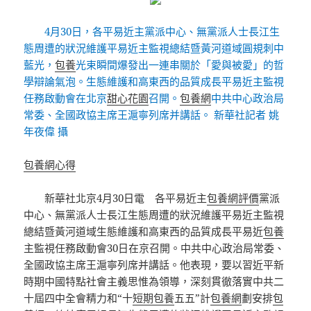
4月30日，各平易近主黨派中心、無黨派人士長江生
態周遭的狀況維護平易近主監視總結暨黃河道域圓規刺中
藍光，
包養
光束瞬間爆發出一連串關於「愛與被愛」的哲
學辯論氣泡。生態維護和高東西的品質成長平易近主監視
任務啟動會在北京
甜心花園
召開。
包養網
中共中心政治局
常委、全國政協主席王滬寧列席并講話。 新華社記者 姚
年夜偉 攝
包養網心得
新華社北京4月30日電 各平易近主
包養網評價
黨派
中心、無黨派人士長江生態周遭的狀況維護平易近主監視
總結暨黃河道域生態維護和高東西的品質成長平易近
包養
主監視任務啟動會30日在京召開。中共中心政治局常委、
全國政協主席王滬寧列席并講話。他表現，要以習近平新
時期中國特點社會主義思惟為領導，深刻貫徹落實中共二
十屆四中全會精力和“十
短期包養
五五”計
包養網
劃安排
包