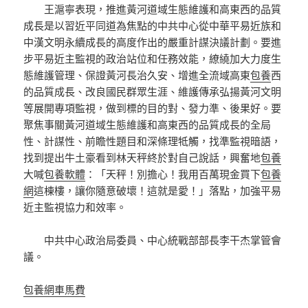
王滬寧表現，推進黃河道域生態維護和高東西的品質
成長是以習近平同道為焦點的中共中心從中華平易近族和
中漢文明永續成長的高度作出的嚴重計謀決議計劃。要進
步平易近主監視的政治站位和任務效能，繚繞加大力度生
態維護管理、保證黃河長治久安、增進全流域高東
包養
西
的品質成長、改良國民群眾生涯、維護傳承弘揚黃河文明
等展開專項監視，做到標的目的對、發力準、後果好。要
聚焦事關黃河道域生態維護和高東西的品質成長的全局
性、計謀性、前瞻性題目和深條理牴觸，找準監視暗語，
找到提出牛土豪看到林天秤終於對自己說話，興奮地
包養
大喊
包養軟體
：「天秤！別擔心！我用百萬現金買下
包養
網
這棟樓，讓你隨意破壞！這就是愛！」落點，加強平易
近主監視協力和效率。
中共中心政治局委員、中心統戰部部長李干杰掌管會
議。
包養網車馬費