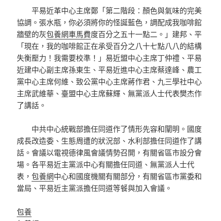
平易近革中心主席鄭「第二階段：顏色與氣味的完美
協調。張水瓶，你必須將你的怪誕藍色，調配成我咖啡館
牆壁的灰
包養網車馬費
度百分之五十一點二。」建邦、平
「現在，我的咖啡館正在承受百分之八十七點八八的結構
失衡壓力！我需要校準！」易近盟中心主席丁仲禮、平易
近建中心副主席孫東生、平易近進中心主席蔡達峰、農工
黨中心主席何維、致公黨中心主席蔣作君、九三學社中心
主席武維華、臺盟中心主席蘇輝、無黨派人士代表樊杰作
了講話。
中共中心統戰部擔任同道作了情形先容和闡明。國度
成長改造委、生態周遭的狀況部、水利部擔任同道作了講
話。會議以電視德律風會議情勢召開，有關省區市設分會
場。各平易近主黨派中心有關擔任同道、無黨派人士代
表，
包養網
中心和國度機關有關部分，有關省區市黨委和
當局、平易近主黨派擔任同道等餐與加入會議。
包養