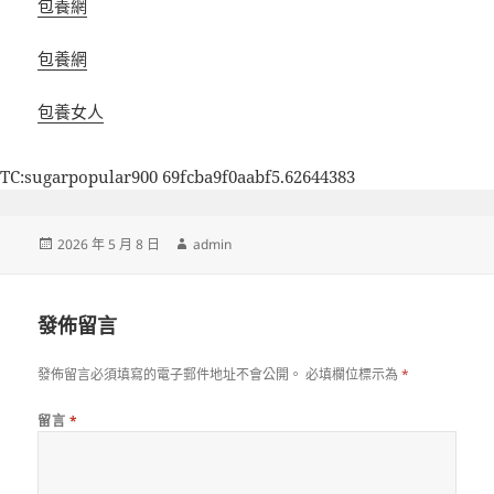
包養網
包養網
包養女人
TC:sugarpopular900 69fcba9f0aabf5.62644383
發
作
2026 年 5 月 8 日
admin
佈
者
日
期:
發佈留言
發佈留言必須填寫的電子郵件地址不會公開。
必填欄位標示為
*
留言
*