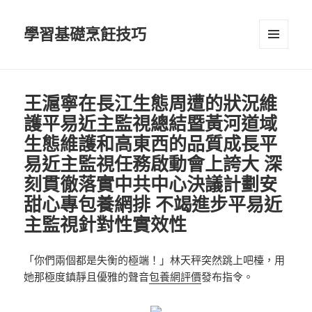
學習基礎烹飪技巧
選單及
小工具
王滬寧在長江生態周遭的狀況維
護平易近主監視總結暨黃河道域
生態維護和高東西的品質成長平
易近主監視任務啟動會上誇大 深
刻貫徹落實中共中心決議計劃安
甜心專包養網排 不竭進步平易近
主監視針對性實效性
「你們兩個都是失衡的極端！」林天秤突然跳上吧檯，用
她那極度鎮靜且優雅的聲音
包養網評價
發布指令。