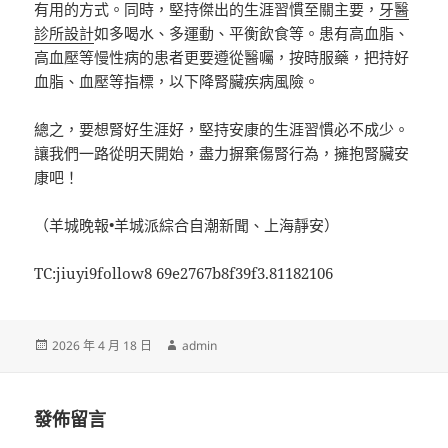
有用的方式。同時，堅持傑出的生涯習慣至關主要，
牙醫
診所設計
如多喝水、多運動、平衡飲食等。患有高血脂、
高血壓等慢性病的患者更要遵從醫囑，按時服藥，把持好
血脂、血壓等指標，以下降腎臟疾病風險。
總之，要想腎好生涯好，堅持安康的生涯習慣必不成少。
讓我們一路從明天開始，盡力摒棄傷腎行為，擁抱腎臟安
康吧！
（羊城晚報•羊城派綜合自潮新聞、上海靜安）
TC:jiuyi9follow8 69e2767b8f39f3.81182106
發
作
2026 年 4 月 18 日
admin
佈
者
日
期:
發佈留言