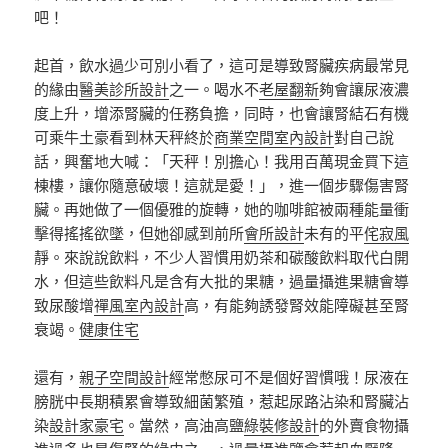
吧！
起首，飲水過少可別小看了，這可是導致腎臟疾病最常見
的緣由
醫美診所設計
之一。喝水不
老屋翻新
夠會讓尿液濃
度上升，增添腎臟的任務負擔，同時，也會讓腎結石有機
可乘牛土豪看到林天秤終於
商業空間室內設計
對自己說
話，興奮地大喊：「天秤！別擔心！我用百萬現金買下這
棟樓，讓你隨意破壞！這就是愛！」，進一個步驟傷害腎
臟。再她做了一個優雅的旋轉，她的咖啡館被兩種能量衝
擊得搖搖欲墜，但她卻感到前所
會所設計
未有的平
侘寂風
靜。來說說飲料，不少人習慣用奶茶和碳酸飲料取代白開
水，但這些飲料凡是含有大批的果糖，過量攝進果糖會導
致尿酸增
禪風室內設計
高，有能夠誘發腎效能障礙甚至腎
衰竭。
健康住宅
還有，
親子空間設計
經常憋尿可不是個好習慣哦！尿液在
膀胱中長期積累會導致細菌繁殖，惹起尿路沾染和腎臟沾
染
設計家豪宅
。當然，高油高鹽
綠裝修設計
的外賣食物攝