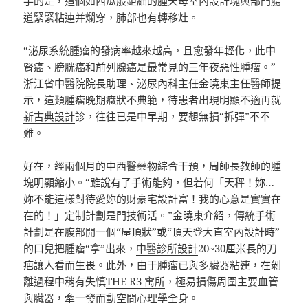
手的是，這個如西瓜般鉅細的腫
天母室內設計
塊與部門腸
道緊緊粘連并爛穿，肺部也有轉移灶。
“泌尿系統腫瘤的發病率越來越高，且愈發年輕化，此中
腎癌、膀胱癌和前列腺癌是最常見的三年夜惡性腫瘤。”
浙江省中醫院院長助理、泌尿內科主任金曉東主任醫師提
示，這類腫瘤晚期癥狀不典範，待患者出現明顯不適再就
新古典設計
診，往往已是中早期，要想無損“拆彈”不不
難。
好在，經兩個月的中西醫藥物綜合干預，周師長教師的腫
塊明顯縮小。“雖說有了手術能夠，但若何「天秤！妳…
妳不能這樣對待愛妳的財
豪宅設計
富！我的心意是實實在
在的！」定制計劃是門技術活。”金曉東介紹，傳統手術
計劃是在腹部開一個“屋頂狀”或“頂天登
大直室內設計
時”
的口兒把腫瘤“拿”出來，
中醫診所設計
20~30厘米長的刀
疤讓人看而生畏。此外，由于腫瘤已與多臟器粘連，在剝
離過程中稍有失慎
THE R3 寓所
，極易損傷周圍主要血管
與臟器，牽一發而動
空間心理學
全身。