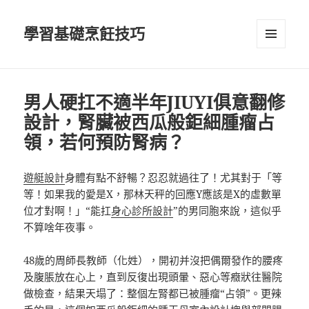
學習基礎烹飪技巧
選單及
小工具
男人硬扛不適半年JIUYI俱意翻修
設計，腎臟被西瓜般鉅細腫瘤占
領，若何預防腎病？
遊艇設計
身體有點不舒暢？忍忍就過往了！尤其對于「等
等！如果我的愛是X，那林天秤的回應Y應該是X的虛數單
位才對啊！」“能扛
身心診所設計
”的男同胞來說，這似乎
不算啥年夜事。
48歲的周師長教師（化姓），開初并沒把偶爾發作的腰疼
及腹脹放在心上，直到反復出現頭暈、惡心等癥狀往醫院
做檢查，結果天塌了：整個左腎都已被腫瘤“占領”。更辣