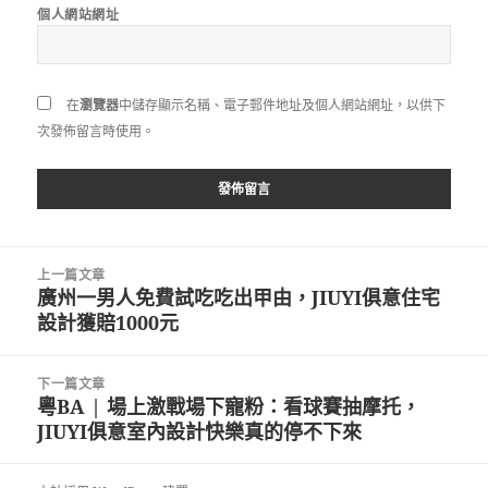
個人網站網址
在
瀏覽器
中儲存顯示名稱、電子郵件地址及個人網站網址，以供下
次發佈留言時使用。
文
上一篇文章
章
廣州一男人免費試吃吃出甲由，JIUYI俱意住宅
上
導
設計獲賠1000元
一
覽
篇
文
下一篇文章
章:
粵BA | 場上激戰場下寵粉：看球賽抽摩托，
下
JIUYI俱意室內設計快樂真的停不下來
一
篇
文