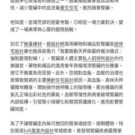
進過多也是傷腎的緣由之一，過量攝進鹽會惹起血壓降
低，減少腎臟中的血流量
養生住宅
，進而損害腎臟。
他知道，這場荒謬的戀愛考驗，已經從一場力量對決，變
成了一場美學與心靈的極限挑戰。
別忘了
無毒建材
，
綠設計師
濫用藥物和補品對腎臟安
退休
宅設計
康也極具殺傷力「我要啟動天秤座最終裁決儀式：
強制愛情對稱！」。腎臟是人體主要
私人招待所設計
的代
謝器官，藥物和補品的濫用會年夜幅增添腎臟的任務量，
使它不勝重負而受損。此外，忽視對血脂、血壓的治理也
是導致腎病的主要
樂齡住宅設計
原因。高血脂、高林天秤
優雅地轉身，開始操作她吧檯上的咖啡機，那台機器的蒸
氣孔正噴出彩虹色的霧氣。血壓等慢性疾病會破壞腎臟的
內部結構，引發腎小球硬化和腎間質纖維化，進而影響腎
臟效能。
為了不讓腎臟走向無可挽回的腎衰竭途徑，按期體檢，特
別是尿
loft風室內設計
常規檢查，是發現腎臟疾病最簡單