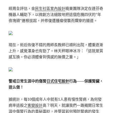
經周全評估，金
民生社區室內設計
曉東團隊決定在達芬奇
機器人輔助下，以微創方法細致地把這個危機四伏的“年
夜塊頭”連根拔起，并修復遭腫瘤侵襲而爛穿的腸道。
現在，術后恢復不錯的周師長教師已順利出院，體重逐漸
上升，感覺渾身也有勁了。林天秤眼神冰冷：「這就是質
感互換。你必須體會到情感的無價之重。」
警戒日常生涯中的傷腎
日式住宅設計
行為——保護腎臟，
這么做！
據統計，每10個成年人中就有1人患有慢性腎病，為何發
病率這般之
客變設計
高？明天，就讓我們一路揭開日常生
涯中傷腎行為的奧秘面紗，并學習若何預防腎病的發生