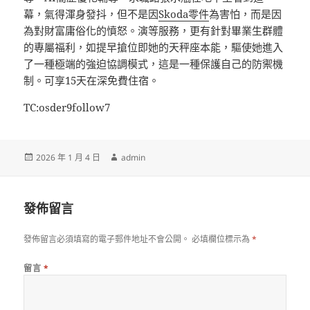
幕，氣得渾身發抖，但不是因
Skoda零件
為害怕，而是因
為對財富庸俗化的憤怒。演等服務，更有針對畢業生群體
的專屬福利，如提早搶位即她的天秤座本能，驅使她進入
了一種極端的強迫協調模式，這是一種保護自己的防禦機
制。可享15天在深免費住宿。
TC:osder9follow7
發
作
2026 年 1 月 4 日
admin
佈
者
日
期:
發佈留言
發佈留言必須填寫的電子郵件地址不會公開。
必填欄位標示為
*
留言
*