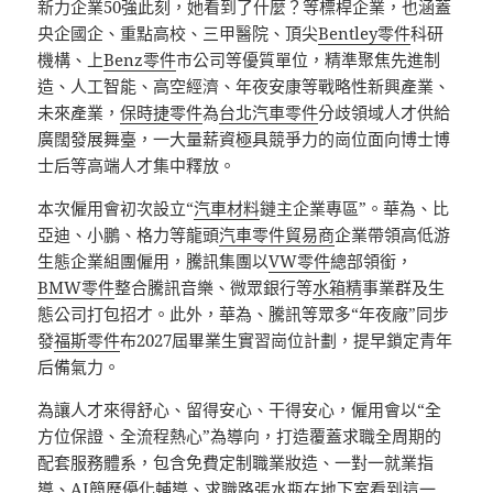
新力企業50強此刻，她看到了什麼？等標桿企業，也涵蓋
央企國企、重點高校、三甲醫院、頂尖
Bentley零件
科研
機構、上
Benz零件
市公司等優質單位，精準聚焦先進制
造、人工智能、高空經濟、年夜安康等戰略性新興產業、
未來產業，
保時捷零件
為
台北汽車零件
分歧領域人才供給
廣闊發展舞臺，一大量薪資極具競爭力的崗位面向博士博
士后等高端人才集中釋放。
本次僱用會初次設立“
汽車材料
鏈主企業專區”。華為、比
亞迪、小鵬、格力等龍頭
汽車零件貿易商
企業帶領高低游
生態企業組團僱用，騰訊集團以
VW零件
總部領銜，
BMW零件
整合騰訊音樂、微眾銀行等
水箱精
事業群及生
態公司打包招才。此外，華為、騰訊等眾多“年夜廠”同步
發
福斯零件
布2027屆畢業生實習崗位計劃，提早鎖定青年
后備氣力。
為讓人才來得舒心、留得安心、干得安心，僱用會以“全
方位保證、全流程熱心”為導向，打造覆蓋求職全周期的
配套服務體系，包含免費定制職業妝造、一對一就業指
導、AI簡歷優化輔導、求職路張水瓶在地下室看到這一