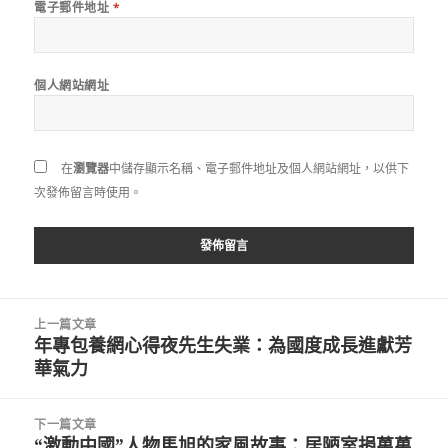
電子郵件地址
*
個人網站網址
在
瀏覽器
中儲存顯示名稱、電子郵件地址及個人網站網址，以供下
次發佈留言時使用。
文
上一篇文章
章
年專包養網心得夜先生失業：為國度成長進獻芳
上
導
華氣力
一
覽
篇
文
下一篇文章
章:
“激動中國”人物馬旭的家風故事：居陋室捐萬萬
下