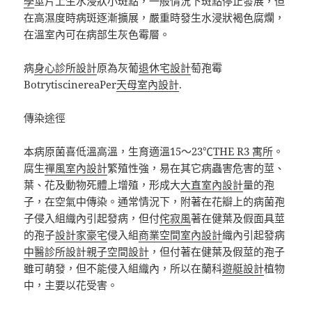
學
莖片上生水浸狀小斑點，一般情況下斑點停止發展，但
在高濕度時病斑逐漸擴展，嚴重時發生水浸狀褐色腐爛，
在溫室內可在病部生灰色霉層。
病
身心診所設計
原為灰葡
退休宅設計
萄孢霉
BotrytiscinereaPer
天母室內設計
.
傳染途徑
本病原菌喜低溫高溫，生育適溫15～23℃
THE R3 寓所
。
腐生
禪風室內設計
繁殖性強，易在其它病蟲害危害的莖、
葉、花及動物死體上增殖，形成大
大直室內設計
量的孢
子，在空氣中傳染。通常情況下，附著在花瓣上的病菌孢
子侵入組織內引起發病，但付
侘寂風
著在健葉及假面具莖
的孢子
設計家豪宅
侵入組
商業空間室內設計
織內引起發病
中醫診所設計
親子空間設計
，但付著在健葉及假莖的孢子
雖可萌發，但不能侵入組織內，所以在蘭科
遊艇設計
植物
中，主要以花受害。