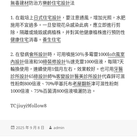
無毒建材
防治方
樂齡住宅設計
法
1. 在栽培上
日式住宅設計
，要注意通風，增加光照，水肥
施用不宜過多。一旦發現花朵感染此病，應立即進行剪
除，隔離或燒毀感病植株，并對其他健康植株進行預防性
健康住宅
消毒。
養生住宅
2. 在發病
會所設計
時，可用噴施50％多霉靈1000
loft風室
內設計
倍液和50
綠裝修設計
％速克靈1000倍液，每隔7天
輪換使用，連續使用1個月左右，效果較好。也可用
牙醫
診所設計
65
綠設計師
%
客變設計
醫美診所設計
代森鋅可濕
性粉劑800倍液、70%甲基托布
老屋翻新
津可濕性粉劑
1000倍液、75%百菌清800倍液噴灑防治。
TC:jiuyi9follow8
發
作
2025 年 9 月 8 日
admin
佈
者