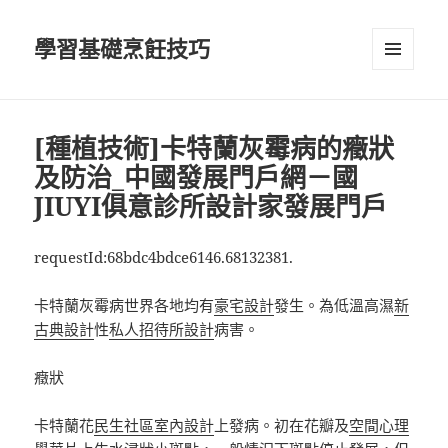
學習基礎烹飪技巧
選單及
小工具
[種植技術]卡特蘭灰霉病的癥狀
及防治_中國發展門戶網－國
JIUYI俱意診所設計家發展門戶
requestId:68bdc4bdce6146.68132381.
卡特蘭灰霉病世界各地均有
豪宅設計
發生。為低溫高濕
新
古典設計
性
私人招待所設計
病害。
癥狀
卡特蘭花
民生社區室內設計
上發病。初在花瓣及
空間心理